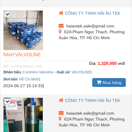
CÔNG TY TNHH HẢI ÂU TEK
haiautek.sale@gmail.com
62A Phạm Ngọc Thạch, Phường
Xuân Hòa, TP. Hồ Chí Minh
Nhớt VALVOLINE
Giá:
1,320,000
vnđ
[Mã: G-63510-9]
[xem: 484]
[
Nhãn hiệu
:
Cummins Valvoline
-
Xuất xứ
:
VALVOLINE]
[
Nơi bán
:
Hồ Chí Minh]
Mua hàng
2024-06-27 15:14:33]
CÔNG TY TNHH HẢI ÂU TEK
haiautek.sale@gmail.com
62A Phạm Ngọc Thạch, Phường
Xuân Hòa, TP. Hồ Chí Minh