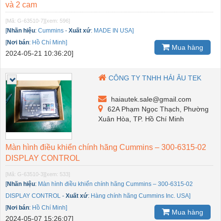
và 2 cam
[Mã: G-63510-7]
[xem: 596]
[
Nhãn hiệu
:
Cummins
-
Xuất xứ
:
MADE IN USA]
[
Nơi bán
:
Hồ Chí Minh]
Mua hàng
2024-05-21 10:36:20]
CÔNG TY TNHH HẢI ÂU TEK
haiautek.sale@gmail.com
62A Phạm Ngọc Thạch, Phường
Xuân Hòa, TP. Hồ Chí Minh
Màn hình điều khiển chính hãng Cummins – 300-6315-02
DISPLAY CONTROL
[Mã: G-63510-3]
[xem: 533]
[
Nhãn hiệu
:
Màn hình điều khiển chính hãng Cummins – 300-6315-02
DISPLAY CONTROL
-
Xuất xứ
:
Hàng chính hãng Cummins Inc. USA]
[
Nơi bán
:
Hồ Chí Minh]
Mua hàng
2024-05-07 15:26:07]