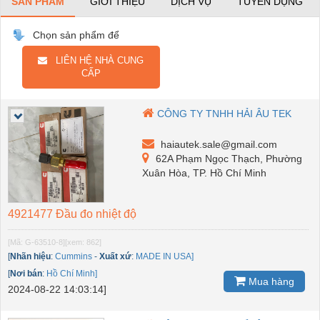
SẢN PHẨM
GIỚI THIỆU
DỊCH VỤ
TUYỂN DỤNG
Chọn sản phẩm để
LIÊN HỆ NHÀ CUNG
CẤP
CÔNG TY TNHH HẢI ÂU TEK
haiautek.sale@gmail.com
62A Phạm Ngọc Thạch, Phường
Xuân Hòa, TP. Hồ Chí Minh
4921477 Đầu đo nhiệt độ
[Mã: G-63510-8]
[xem: 862]
[
Nhãn hiệu
:
Cummins
-
Xuất xứ
:
MADE IN USA]
[
Nơi bán
:
Hồ Chí Minh]
Mua hàng
2024-08-22 14:03:14]