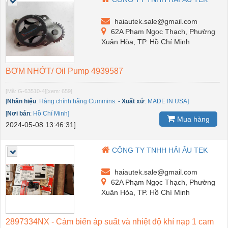
haiautek.sale@gmail.com
62A Phạm Ngọc Thạch, Phường
Xuân Hòa, TP. Hồ Chí Minh
BƠM NHỚT/ Oil Pump 4939587
[Mã: G-63510-4]
[xem: 659]
[
Nhãn hiệu
:
Hàng chính hãng Cummins.
-
Xuất xứ
:
MADE IN USA]
[
Nơi bán
:
Hồ Chí Minh]
Mua hàng
2024-05-08 13:46:31]
CÔNG TY TNHH HẢI ÂU TEK
haiautek.sale@gmail.com
62A Phạm Ngọc Thạch, Phường
Xuân Hòa, TP. Hồ Chí Minh
2897334NX - Cảm biến áp suất và nhiệt độ khí nạp 1 cam