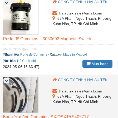
CÔNG TY TNHH HẢI ÂU TEK
haiautek.sale@gmail.com
62A Phạm Ngọc Thạch, Phường
Xuân Hòa, TP. Hồ Chí Minh
Rơ le đề Cummins – 3050692 Magnetic Switch
[Mã: G-63510-2]
[xem: 839]
[
Nhãn hiệu
:
Rơ le đề Cummins
-
Xuất xứ
:
Made in Mexico]
[
Nơi bán
:
Hồ Chí Minh]
Mua hàng
2024-05-06 16:33:47]
CÔNG TY TNHH HẢI ÂU TEK
haiautek.sale@gmail.com
62A Phạm Ngọc Thạch, Phường
Xuân Hòa, TP. Hồ Chí Minh
Bạc xéc măng Cummins ISX/QSX15 5405717