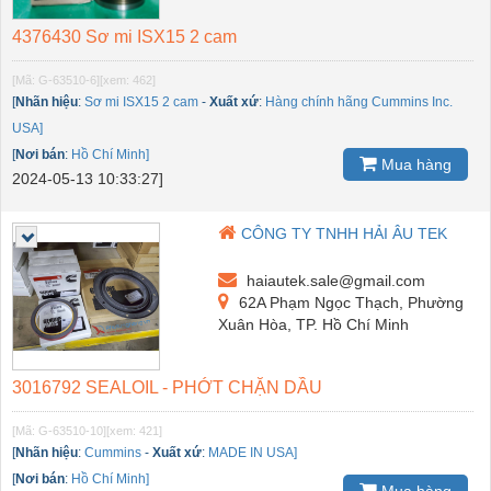
4376430 Sơ mi ISX15 2 cam
[Mã: G-63510-6]
[xem: 462]
[
Nhãn hiệu
:
Sơ mi ISX15 2 cam
-
Xuất xứ
:
Hàng chính hãng Cummins Inc.
USA]
[
Nơi bán
:
Hồ Chí Minh]
Mua hàng
2024-05-13 10:33:27]
CÔNG TY TNHH HẢI ÂU TEK
haiautek.sale@gmail.com
62A Phạm Ngọc Thạch, Phường
Xuân Hòa, TP. Hồ Chí Minh
3016792 SEALOIL - PHỚT CHẶN DẦU
[Mã: G-63510-10]
[xem: 421]
[
Nhãn hiệu
:
Cummins
-
Xuất xứ
:
MADE IN USA]
[
Nơi bán
:
Hồ Chí Minh]
Mua hàng