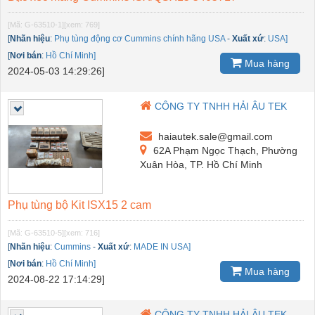
[Mã: G-63510-1]
[xem: 769]
[
Nhãn hiệu
:
Phụ tùng động cơ Cummins chính hãng USA
-
Xuất xứ
:
USA]
[
Nơi bán
:
Hồ Chí Minh]
Mua hàng
2024-05-03 14:29:26]
CÔNG TY TNHH HẢI ÂU TEK
haiautek.sale@gmail.com
62A Phạm Ngọc Thạch, Phường
Xuân Hòa, TP. Hồ Chí Minh
Phụ tùng bộ Kit ISX15 2 cam
[Mã: G-63510-5]
[xem: 716]
[
Nhãn hiệu
:
Cummins
-
Xuất xứ
:
MADE IN USA]
[
Nơi bán
:
Hồ Chí Minh]
Mua hàng
2024-08-22 17:14:29]
CÔNG TY TNHH HẢI ÂU TEK