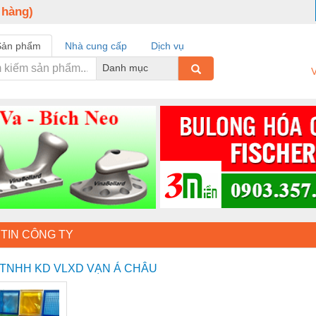
 hàng)
Sản phẩm
Nhà cung cấp
Dịch vụ
Danh mục
V
TIN CÔNG TY
y TNHH KD VLXD VẠN Á CHÂU