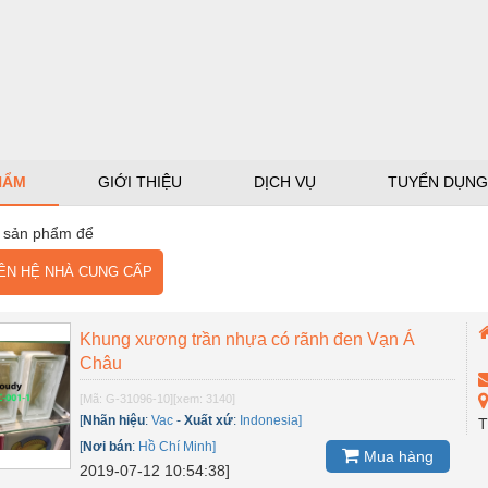
HẨM
GIỚI THIỆU
DỊCH VỤ
TUYỂN DỤNG
 sản phẩm để
N HỆ NHÀ CUNG CẤP
Khung xương trần nhựa có rãnh đen Vạn Á
Châu
[Mã: G-31096-10]
[xem: 3140]
[
Nhãn hiệu
:
Vac
-
Xuất xứ
:
Indonesia]
T
[
Nơi bán
:
Hồ Chí Minh]
Mua hàng
2019-07-12 10:54:38]