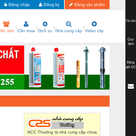
Đăng nhập
Đăng ký
Đăng sản phẩm
Tin tức
iệc làm
Cần mua
Dịch vụ
Nhà cung cấp
Video clip
Quy
định
Bảng
giá QC
NCC Thường là nhà cung cấp chưa