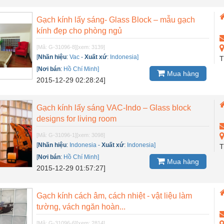
Gạch kính lấy sáng- Glass Block – mẫu gạch
kính đẹp cho phòng ngủ
[Mã: G-31096-8]
[xem: 3139]
[
Nhãn hiệu
:
Vac
-
Xuất xứ
:
Indonesia]
T
[
Nơi bán
:
Hồ Chí Minh]
Mua hàng
2015-12-29 02:28:24]
Gạch kính lấy sáng VAC-Indo – Glass block
designs for living room
[Mã: G-31096-1]
[xem: 3098]
[
Nhãn hiệu
:
Indonesia
-
Xuất xứ
:
Indonesia]
T
[
Nơi bán
:
Hồ Chí Minh]
Mua hàng
2015-12-29 01:57:27]
Gạch kính cách âm, cách nhiệt - vật liệu làm
tường, vách ngăn hoàn...
[Mã: G-31096-6]
[xem: 2814]