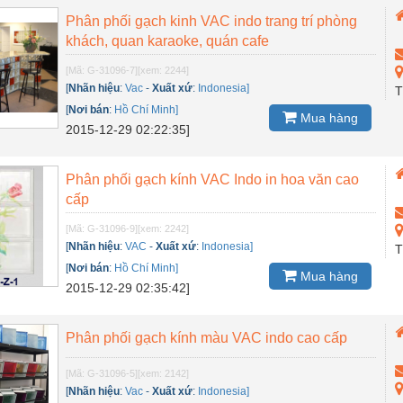
Phân phối gạch kinh VAC indo trang trí phòng
khách, quan karaoke, quán cafe
[Mã: G-31096-7]
[xem: 2244]
[
Nhãn hiệu
:
Vac
-
Xuất xứ
:
Indonesia]
T
[
Nơi bán
:
Hồ Chí Minh]
Mua hàng
2015-12-29 02:22:35]
Phân phối gạch kính VAC Indo in hoa văn cao
cấp
[Mã: G-31096-9]
[xem: 2242]
[
Nhãn hiệu
:
VAC
-
Xuất xứ
:
Indonesia]
T
[
Nơi bán
:
Hồ Chí Minh]
Mua hàng
2015-12-29 02:35:42]
Phân phối gạch kính màu VAC indo cao cấp
[Mã: G-31096-5]
[xem: 2142]
[
Nhãn hiệu
:
Vac
-
Xuất xứ
:
Indonesia]