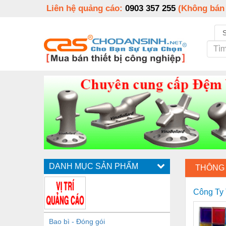
Liên hệ quảng cáo:
0903 357 255
(Không bán
DANH MỤC SẢN PHẨM
THÔNG 
Công T
Bao bì - Đóng gói