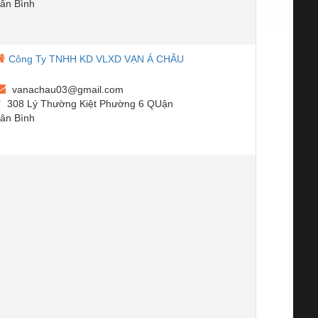
ân Bình
Công Ty TNHH KD VLXD VẠN Á CHÂU
vanachau03@gmail.com
308 Lý Thường Kiệt Phường 6 QUận
ân Bình