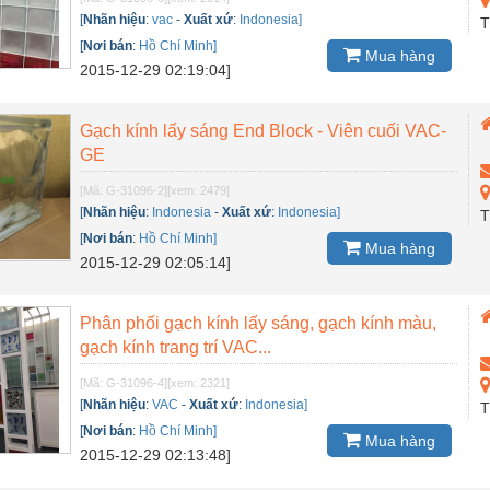
[
Nhãn hiệu
:
vac
-
Xuất xứ
:
Indonesia]
T
[
Nơi bán
:
Hồ Chí Minh]
Mua hàng
2015-12-29 02:19:04]
Gạch kính lấy sáng End Block - Viên cuối VAC-
GE
[Mã: G-31096-2]
[xem: 2479]
[
Nhãn hiệu
:
Indonesia
-
Xuất xứ
:
Indonesia]
T
[
Nơi bán
:
Hồ Chí Minh]
Mua hàng
2015-12-29 02:05:14]
Phân phối gạch kính lấy sáng, gạch kính màu,
gạch kính trang trí VAC...
[Mã: G-31096-4]
[xem: 2321]
[
Nhãn hiệu
:
VAC
-
Xuất xứ
:
Indonesia]
T
[
Nơi bán
:
Hồ Chí Minh]
Mua hàng
2015-12-29 02:13:48]