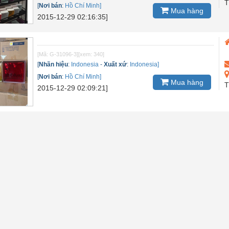
T
[
Nơi bán
:
Hồ Chí Minh]
Mua hàng
2015-12-29 02:16:35]
[Mã: G-31096-3]
[xem: 340]
[
Nhãn hiệu
:
Indonesia
-
Xuất xứ
:
Indonesia]
[
Nơi bán
:
Hồ Chí Minh]
Mua hàng
T
2015-12-29 02:09:21]