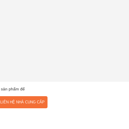
 sản phẩm để
IÊN HỆ NHÀ CUNG CẤP