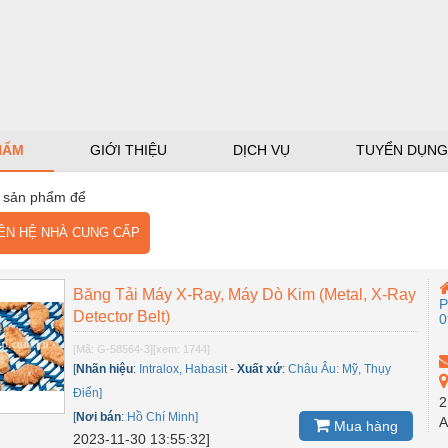
HẨM
GIỚI THIỆU
DỊCH VỤ
TUYỂN DỤNG
 sản phẩm để
N HỆ NHÀ CUNG CẤP
Băng Tải Máy X-Ray, Máy Dò Kim (Metal, X-Ray
P
Detector Belt)
0
[Mã: G-58564-3]
[xem: 1744]
[
Nhãn hiệu
:
Intralox, Habasit
-
Xuất xứ
:
Châu Âu: Mỹ, Thụy
Điển]
2
[
Nơi bán
:
Hồ Chí Minh]
A
Mua hàng
2023-11-30 13:55:32]