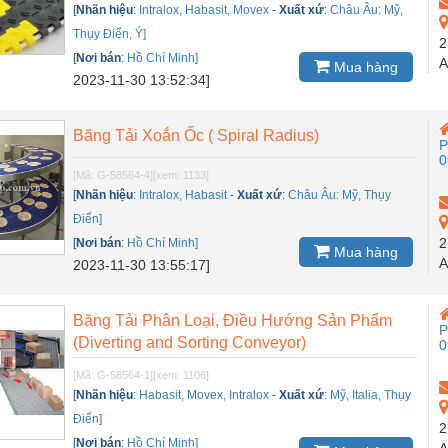
[
Nhãn hiệu
:
Intralox, Habasit, Movex
-
Xuất xứ
:
Châu Âu: Mỹ,
Thụy Điển, Ý]
2
[
Nơi bán
:
Hồ Chí Minh]
A
Mua hàng
2023-11-30 13:52:34]
Băng Tải Xoắn Ốc ( Spiral Radius)
P
0
[Mã: G-58564-4]
[xem: 1133]
[
Nhãn hiệu
:
Intralox, Habasit
-
Xuất xứ
:
Châu Âu: Mỹ, Thụy
Điển]
2
[
Nơi bán
:
Hồ Chí Minh]
Mua hàng
A
2023-11-30 13:55:17]
Băng Tải Phân Loại, Điều Hướng Sản Phẩm
P
(Diverting and Sorting Conveyor)
0
[Mã: G-58564-1]
[xem: 1106]
[
Nhãn hiệu
:
Habasit, Movex, Intralox
-
Xuất xứ
:
Mỹ, Italia, Thụy
Điển]
2
[
Nơi bán
:
Hồ Chí Minh]
A