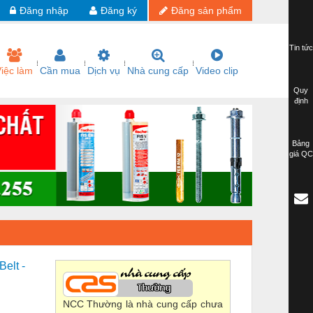
Đăng nhập
Đăng ký
Đăng sản phẩm
Tin tức
iệc làm
Cần mua
Dịch vụ
Nhà cung cấp
Video clip
Quy
định
Bảng
giá QC
elt -
NCC Thường là nhà cung cấp chưa