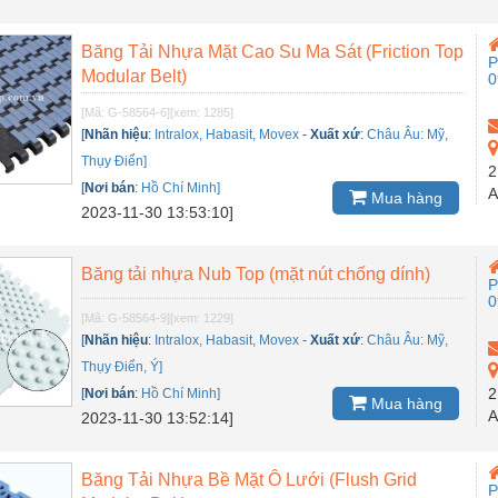
Băng Tải Nhựa Mặt Cao Su Ma Sát (Friction Top
P
Modular Belt)
0
[Mã: G-58564-6]
[xem: 1285]
[
Nhãn hiệu
:
Intralox, Habasit, Movex
-
Xuất xứ
:
Châu Âu: Mỹ,
Thụy Điển]
2
[
Nơi bán
:
Hồ Chí Minh]
A
Mua hàng
2023-11-30 13:53:10]
Băng tải nhựa Nub Top (mặt nút chống dính)
P
0
[Mã: G-58564-9]
[xem: 1229]
[
Nhãn hiệu
:
Intralox, Habasit, Movex
-
Xuất xứ
:
Châu Âu: Mỹ,
Thụy Điển, Ý]
2
[
Nơi bán
:
Hồ Chí Minh]
Mua hàng
A
2023-11-30 13:52:14]
Băng Tải Nhựa Bề Mặt Ô Lưới (Flush Grid
P