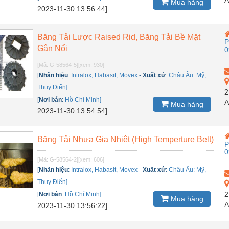
Mua hàng
2023-11-30 13:56:44]
Băng Tải Lược Raised Rid, Băng Tải Bề Mặt
P
Gân Nổi
0
[Mã: G-58564-5]
[xem: 930]
[
Nhãn hiệu
:
Intralox, Habasit, Movex
-
Xuất xứ
:
Châu Âu: Mỹ,
Thụy Điển]
2
[
Nơi bán
:
Hồ Chí Minh]
A
Mua hàng
2023-11-30 13:54:54]
Băng Tải Nhựa Gia Nhiệt (High Temperture Belt)
P
0
[Mã: G-58564-2]
[xem: 606]
[
Nhãn hiệu
:
Intralox, Habasit, Movex
-
Xuất xứ
:
Châu Âu: Mỹ,
Thụy Điển]
2
[
Nơi bán
:
Hồ Chí Minh]
Mua hàng
A
2023-11-30 13:56:22]