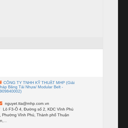
CÔNG TY TNHH KỸ THUẬT MHP (Giải
háp Băng Tải Nhựa/ Modular Belt -
909840002)
nguyet.tta@mhp.com.vn
Lô F3-Ô 4, Đường số 2, KDC Vĩnh Phú
, Phường Vĩnh Phú, Thành phố Thuận
n,...