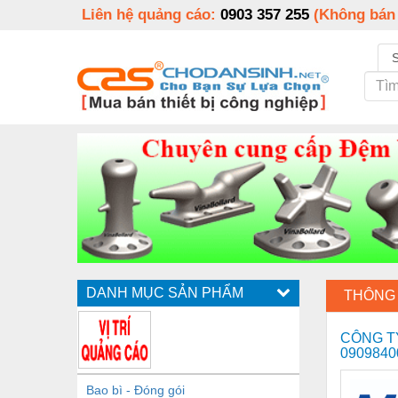
Liên hệ quảng cáo:
0903 357 255
(Không bán
DANH MỤC SẢN PHẨM
THÔNG 
CÔNG TY
0909840
Bao bì - Đóng gói