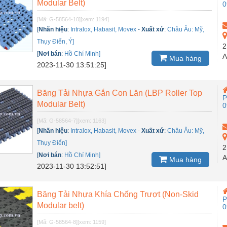
Modular Belt)
0
[Mã: G-58564-10]
[xem: 1194]
[
Nhãn hiệu
:
Intralox, Habasit, Movex
-
Xuất xứ
:
Châu Âu: Mỹ,
Thụy Điển, Ý]
2
[
Nơi bán
:
Hồ Chí Minh]
A
Mua hàng
2023-11-30 13:51:25]
Băng Tải Nhựa Gắn Con Lăn (LBP Roller Top
P
Modular Belt)
0
[Mã: G-58564-7]
[xem: 1163]
[
Nhãn hiệu
:
Intralox, Habasit, Movex
-
Xuất xứ
:
Châu Âu: Mỹ,
Thụy Điển]
2
[
Nơi bán
:
Hồ Chí Minh]
A
Mua hàng
2023-11-30 13:52:51]
Băng Tải Nhựa Khía Chống Trượt (Non-Skid
P
Modular belt)
0
[Mã: G-58564-8]
[xem: 1159]