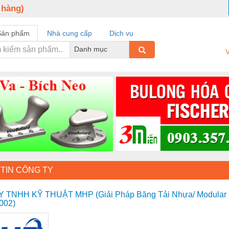
 hàng)
Sản phẩm
Nhà cung cấp
Dịch vụ
Danh mục
V
TIN CÔNG TY
 TNHH KỸ THUẬT MHP (Giải Pháp Băng Tải Nhựa/ Modular B
002)