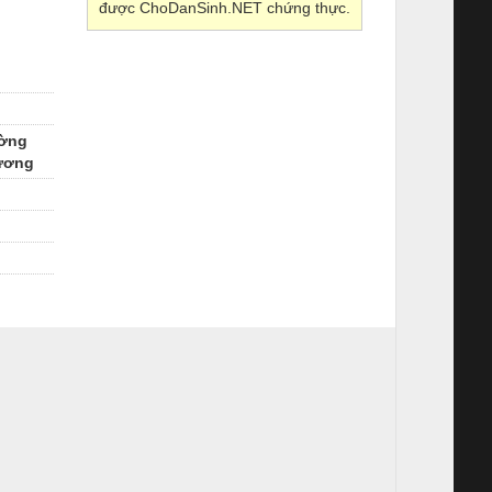
được ChoDanSinh.NET chứng thực.
ường
Dương