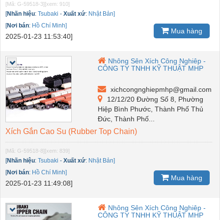
[Mã: G-59518-3]
[xem: 910]
[
Nhãn hiệu
:
Tsubaki
-
Xuất xứ
:
Nhật Bản]
[
Nơi bán
:
Hồ Chí Minh]
Mua hàng
2025-01-23 11:53:40]
Nhông Sên Xích Công Nghiêp -
CÔNG TY TNHH KỸ THUẬT MHP
xichcongnghiepmhp@gmail.com
12/12/20 Đường Số 8, Phường
Hiệp Bình Phước, Thành Phố Thủ
Đức, Thành Phố...
Xích Gắn Cao Su (Rubber Top Chain)
[Mã: G-59518-8]
[xem: 839]
[
Nhãn hiệu
:
Tsubaki
-
Xuất xứ
:
Nhật Bản]
[
Nơi bán
:
Hồ Chí Minh]
Mua hàng
2025-01-23 11:49:08]
Nhông Sên Xích Công Nghiêp -
CÔNG TY TNHH KỸ THUẬT MHP