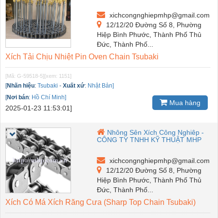
xichcongnghiepmhp@gmail.com
12/12/20 Đường Số 8, Phường
Hiệp Bình Phước, Thành Phố Thủ
Đức, Thành Phố...
Xích Tải Chịu Nhiệt Pin Oven Chain Tsubaki
[Mã: G-59518-5]
[xem: 1151]
[
Nhãn hiệu
:
Tsubaki
-
Xuất xứ
:
Nhật Bản]
[
Nơi bán
:
Hồ Chí Minh]
Mua hàng
2025-01-23 11:53:01]
Nhông Sên Xích Công Nghiêp -
CÔNG TY TNHH KỸ THUẬT MHP
xichcongnghiepmhp@gmail.com
12/12/20 Đường Số 8, Phường
Hiệp Bình Phước, Thành Phố Thủ
Đức, Thành Phố...
Xích Có Má Xích Răng Cưa (Sharp Top Chain Tsubaki)