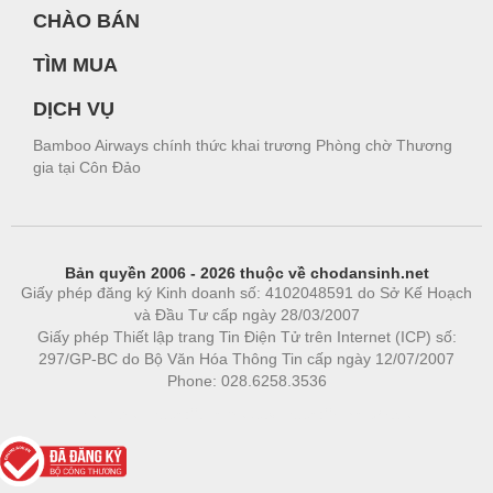
CHÀO BÁN
TÌM MUA
DỊCH VỤ
Bamboo Airways chính thức khai trương Phòng chờ Thương
gia tại Côn Đảo
Bản quyền 2006 - 2026 thuộc về chodansinh.net
Giấy phép đăng ký Kinh doanh số: 4102048591 do Sở Kế Hoạch
và Đầu Tư cấp ngày 28/03/2007
Giấy phép Thiết lập trang Tin Điện Tử trên Internet (ICP) số:
297/GP-BC do Bộ Văn Hóa Thông Tin cấp ngày 12/07/2007
Phone: 028.6258.3536
Phòng trọ
|
https://bdsgroup.vn
https://kqxs123.com