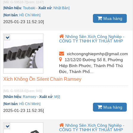
[Mã: G-59518-7]
[xem: 1147]
[
Nhãn hiệu
:
Tsubaki
-
Xuất xứ
:
Nhật Bản]
[
Nơi bán
:
Hồ Chí Minh]
Mua hàng
2025-01-23 11:52:10]
Nhông Sên Xích Công Nghiêp -
CÔNG TY TNHH KỸ THUẬT MHP
xichcongnghiepmhp@gmail.com
12/12/20 Đường Số 8, Phường
Hiệp Bình Phước, Thành Phố Thủ
Đức, Thành Phố...
Xích Không Ồn Silent Chain Ramsey
[Mã: G-59518-6]
[xem: 945]
[
Nhãn hiệu
:
Ramsey
-
Xuất xứ
:
Mỹ]
[
Nơi bán
:
Hồ Chí Minh]
Mua hàng
2025-01-23 11:52:35]
Nhông Sên Xích Công Nghiêp -
CÔNG TY TNHH KỸ THUẬT MHP