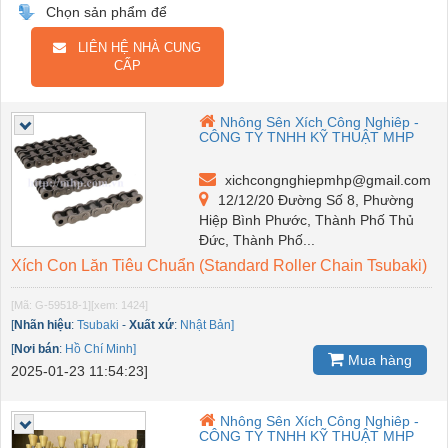
Chọn sản phẩm để
LIÊN HỆ NHÀ CUNG
CẤP
Nhông Sên Xích Công Nghiêp -
CÔNG TY TNHH KỸ THUẬT MHP
xichcongnghiepmhp@gmail.com
12/12/20 Đường Số 8, Phường
Hiệp Bình Phước, Thành Phố Thủ
Đức, Thành Phố...
Xích Con Lăn Tiêu Chuẩn (Standard Roller Chain Tsubaki)
[Mã: G-59518-1]
[xem: 1424]
[
Nhãn hiệu
:
Tsubaki
-
Xuất xứ
:
Nhật Bản]
[
Nơi bán
:
Hồ Chí Minh]
Mua hàng
2025-01-23 11:54:23]
Nhông Sên Xích Công Nghiêp -
CÔNG TY TNHH KỸ THUẬT MHP