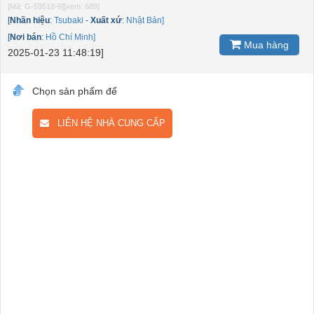
[Mã: G-59518-9]
[xem: 689]
[
Nhãn hiệu
:
Tsubaki
-
Xuất xứ
:
Nhật Bản]
[
Nơi bán
:
Hồ Chí Minh]
Mua hàng
2025-01-23 11:48:19]
Chọn sản phẩm để
LIÊN HỆ NHÀ CUNG CẤP