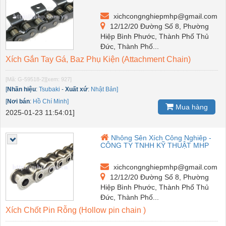
xichcongnghiepmhp@gmail.com
12/12/20 Đường Số 8, Phường
Hiệp Bình Phước, Thành Phố Thủ
Đức, Thành Phố...
Xích Gắn Tay Gá, Baz Phụ Kiện (Attachment Chain)
[Mã: G-59518-2]
[xem: 927]
[
Nhãn hiệu
:
Tsubaki
-
Xuất xứ
:
Nhật Bản]
[
Nơi bán
:
Hồ Chí Minh]
Mua hàng
2025-01-23 11:54:01]
Nhông Sên Xích Công Nghiêp -
CÔNG TY TNHH KỸ THUẬT MHP
xichcongnghiepmhp@gmail.com
12/12/20 Đường Số 8, Phường
Hiệp Bình Phước, Thành Phố Thủ
Đức, Thành Phố...
Xích Chốt Pin Rỗng (Hollow pin chain )