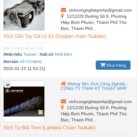
xichcongnghiepmhp@gmail.com
12/12/20 Đường Số 8, Phường
Hiệp Bình Phước, Thành Phố Thủ
Đức, Thành Phố...
Xích Gắn Tay Gá Lò Xo (Gripper chain Tsubaki)
[Mã: G-59518-4]
[xem: 822]
[
Nhãn hiệu
:
Tsubaki
-
Xuất xứ
:
Nhật Bản]
[
Nơi bán
:
Hồ Chí Minh]
Mua hàng
2025-01-23 11:53:21]
Nhông Sên Xích Công Nghiêp -
CÔNG TY TNHH KỸ THUẬT MHP
xichcongnghiepmhp@gmail.com
12/12/20 Đường Số 8, Phường
Hiệp Bình Phước, Thành Phố Thủ
Đức, Thành Phố...
Xích Tự Bôi Trơn (Lambda Chain Tsubaki)