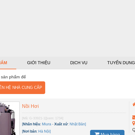
HẨM
GIỚI THIỆU
DỊCH VỤ
TUYỂN DỤNG
 sản phẩm để
N HỆ NHÀ CUNG CẤP
Nồi Hơi
[Mã: G-33921-1]
[xem: 1734]
[
Nhãn hiệu
:
Miura
-
Xuất xứ
:
Nhật Bản]
Q
[
Nơi bán
:
Hà Nội]
Mua hàng