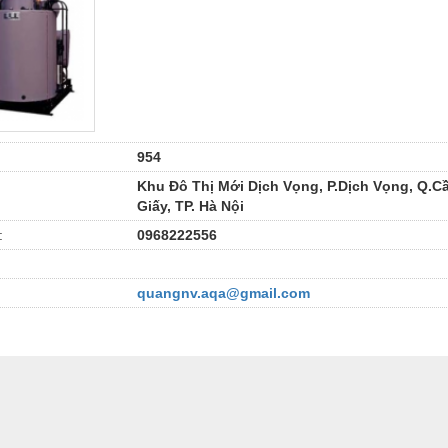
954
Khu Đô Thị Mới Dịch Vọng, P.Dịch Vọng, Q.C
Giấy, TP. Hà Nội
:
0968222556
quangnv.aqa@gmail.com