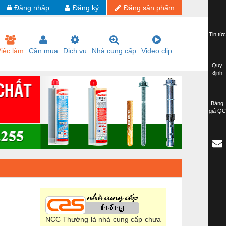
Đăng nhập
Đăng ký
Đăng sản phẩm
Tin tức
iệc làm
Cần mua
Dịch vụ
Nhà cung cấp
Video clip
Quy
định
Bảng
giá QC
NCC Thường là nhà cung cấp chưa