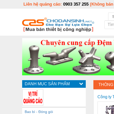
Liên hệ quảng cáo:
0903 357 255
(Không bán
DANH MỤC SẢN PHẨM
THÔNG 
Công ty
Bao bì - Đóng gói