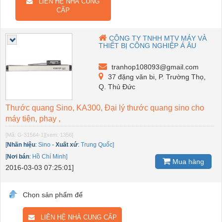
LIÊN HỆ NHÀ CUNG
CẤP
CÔNG TY TNHH MTV MÁY VÀ
THIẾT BỊ CÔNG NGHIỆP Á ÂU
tranhop108093@gmail.com
37 đặng văn bi, P. Trường Thọ,
Q. Thủ Đức
Thước quang Sino, KA300, Đại lý thước quang sino cho
máy tiện, phay ,
[Mã: G-31564-1]
[xem: 1356]
[
Nhãn hiệu
:
Sino
-
Xuất xứ
:
Trung Quốc]
[
Nơi bán
:
Hồ Chí Minh]
Mua hàng
2016-03-03 07:25:01]
Chọn sản phẩm để
LIÊN HỆ NHÀ CUNG CẤP