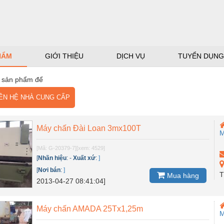
HẨM
GIỚI THIỆU
DỊCH VỤ
TUYỂN DỤNG
 sản phẩm để
N HỆ NHÀ CUNG CẤP
Máy chấn Đài Loan 3mx100T
M
[Mã: G-20379-7]
[xem: 4529]
[
Nhãn hiệu
:
-
Xuất xứ
:
]
[
Nơi bán
:
]
T
Mua hàng
2013-04-27 08:41:04]
Máy chấn AMADA 25Tx1,25m
M