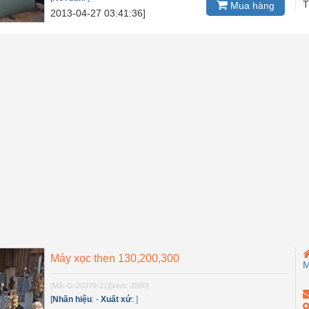
T
Mua hàng
2013-04-27 03:41:36]
Máy xọc then 130,200,300
M
[Mã: G-20379-21]
[xem: 2800]
[
Nhãn hiệu
:
-
Xuất xứ
:
]