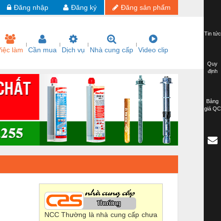
Đăng nhập
Đăng ký
Đăng sản phẩm
Tin tức
iệc làm
Cần mua
Dịch vụ
Nhà cung cấp
Video clip
Quy
định
Bảng
giá QC
NCC Thường là nhà cung cấp chưa