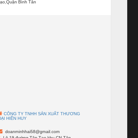
ạo,Quận Bình Tân
CÔNG TY TNHH SẢN XUẤT THƯƠNG
ẠI HIỀN HUY
doanminhhai58@gmail.com
Lô 19,đường Tân Tạo,khu CN Tân