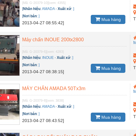
[Mã: G-20379-10]
[xem: 4355]
[
Nhãn hiệu
:
AMADA
-
Xuất xứ
:
]
[
Nơi bán
:
]
T
Mua hàng
2013-04-27 08:55:42]
Máy chấn INOUE 200tx2800
M
[Mã: G-20379-6]
[xem: 4283]
[
Nhãn hiệu
:
INOUE
-
Xuất xứ
:
]
[
Nơi bán
:
]
T
Mua hàng
2013-04-27 08:38:15]
MÁY CHẤN AMADA 50Tx3m
M
[Mã: G-20379-8]
[xem: 3838]
[
Nhãn hiệu
:
AMADA
-
Xuất xứ
:
]
[
Nơi bán
:
]
T
Mua hàng
2013-04-27 08:43:52]