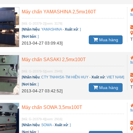
Máy chấn YAMASHINA 2,5mx160T
M
[Mã: G-20379-2]
[xem: 3178]
[
Nhãn hiệu
:
YAMASHINA
-
Xuất xứ
:
]
[
Nơi bán
:
]
T
Mua hàng
2013-04-27 03:09:43]
Máy chấn SASAKI 2,5mx100T
M
[Mã: G-20379-5]
[xem: 2949]
[
Nhãn hiệu
:
CTY TNHHSX-TM HIỀN HUY
-
Xuất xứ
:
VIET NAM]
[
Nơi bán
:
]
T
Mua hàng
2013-04-27 03:42:52]
Máy chấn SOWA 3,5mx100T
M
[Mã: G-20379-4]
[xem: 2916]
[
Nhãn hiệu
:
SOWA
-
Xuất xứ
:
]
[
Nơi bán
:
]