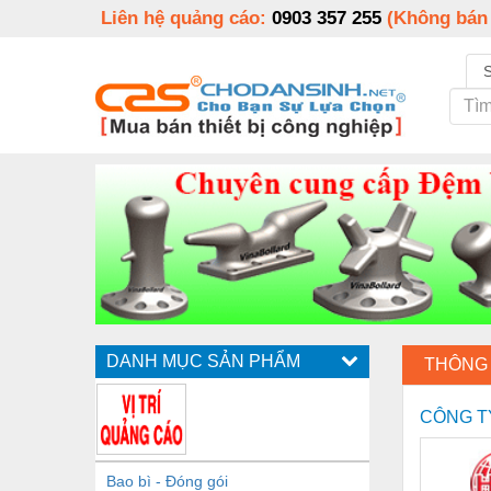
Liên hệ quảng cáo:
0903 357 255
(Không bán
DANH MỤC SẢN PHẨM
THÔNG 
CÔNG T
Bao bì - Đóng gói