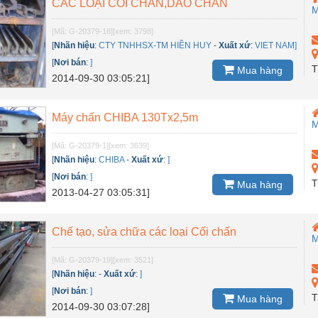
CÁC LOẠI CỐI CHẤN,DAO CHẤN
M
[Mã: G-20379-18]
[xem: 3798]
[
Nhãn hiệu
:
CTY TNHHSX-TM HIỀN HUY
-
Xuất xứ
:
VIET NAM]
[
Nơi bán
:
]
T
Mua hàng
2014-09-30 03:05:21]
Máy chấn CHIBA 130Tx2,5m
M
[Mã: G-20379-1]
[xem: 3639]
[
Nhãn hiệu
:
CHIBA
-
Xuất xứ
:
]
[
Nơi bán
:
]
T
Mua hàng
2013-04-27 03:05:31]
Chế tạo, sửa chữa các loại Cối chấn
M
[Mã: G-20379-19]
[xem: 3521]
[
Nhãn hiệu
:
-
Xuất xứ
:
]
[
Nơi bán
:
]
T
Mua hàng
2014-09-30 03:07:28]