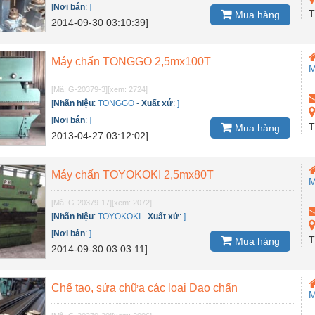
[
Nơi bán
:
]
T
Mua hàng
2014-09-30 03:10:39]
Máy chấn TONGGO 2,5mx100T
M
[Mã: G-20379-3]
[xem: 2724]
[
Nhãn hiệu
:
TONGGO
-
Xuất xứ
:
]
[
Nơi bán
:
]
T
Mua hàng
2013-04-27 03:12:02]
Máy chấn TOYOKOKI 2,5mx80T
M
[Mã: G-20379-17]
[xem: 2072]
[
Nhãn hiệu
:
TOYOKOKI
-
Xuất xứ
:
]
[
Nơi bán
:
]
T
Mua hàng
2014-09-30 03:03:11]
Chế tạo, sửa chữa các loại Dao chấn
M