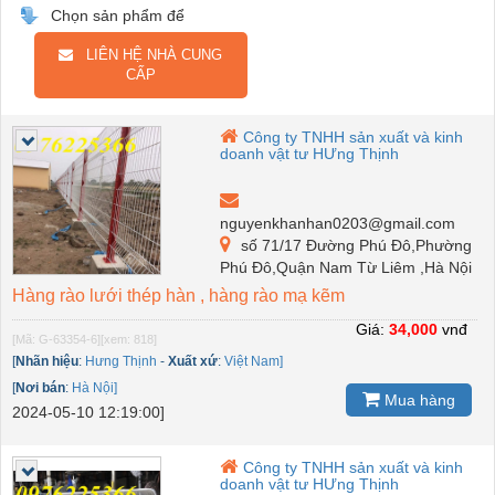
Chọn sản phẩm để
LIÊN HỆ NHÀ CUNG
CẤP
Công ty TNHH sản xuất và kinh
doanh vật tư HƯng Thịnh
nguyenkhanhan0203@gmail.com
số 71/17 Đường Phú Đô,Phường
Phú Đô,Quận Nam Từ Liêm ,Hà Nội
Hàng rào lưới thép hàn , hàng rào mạ kẽm
Giá:
34,000
vnđ
[Mã: G-63354-6]
[xem: 818]
[
Nhãn hiệu
:
Hưng Thịnh
-
Xuất xứ
:
Việt Nam]
[
Nơi bán
:
Hà Nội]
Mua hàng
2024-05-10 12:19:00]
Công ty TNHH sản xuất và kinh
doanh vật tư HƯng Thịnh