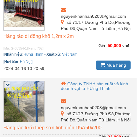
nguyenkhanhan0203@gmail.com
số 71/17 Đường Phú Đô,Phường
Phú Đô,Quận Nam Từ Liêm ,Hà Nội
Hàng rào di động khổ 1,2m x 2m
Giá:
50,000
vnđ
[Mã: G-63354-1]
[xem: 702]
[
Nhãn hiệu
:
Hưng Thịnh
-
Xuất xứ
:
Việt Nam]
[
Nơi bán
:
Hà Nội]
Mua hàng
2024-04-16 10:20:59]
Công ty TNHH sản xuất và kinh
doanh vật tư HƯng Thịnh
nguyenkhanhan0203@gmail.com
số 71/17 Đường Phú Đô,Phường
Phú Đô,Quận Nam Từ Liêm ,Hà Nội
Hàng rào lưới thép sơn tĩnh điện D5A50x200
Giá:
34,000
vnđ