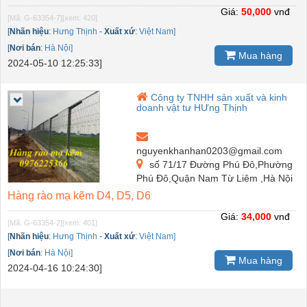
Giá:
50,000
vnđ
[Mã: G-63354-7]
[xem: 420]
[
Nhãn hiệu
:
Hưng Thịnh
-
Xuất xứ
:
Việt Nam]
[
Nơi bán
:
Hà Nội]
Mua hàng
2024-05-10 12:25:33]
Công ty TNHH sản xuất và kinh
doanh vật tư HƯng Thịnh
nguyenkhanhan0203@gmail.com
số 71/17 Đường Phú Đô,Phường
Phú Đô,Quận Nam Từ Liêm ,Hà Nội
Hàng rào mạ kẽm D4, D5, D6
Giá:
34,000
vnđ
[Mã: G-63354-2]
[xem: 401]
[
Nhãn hiệu
:
Hưng Thịnh
-
Xuất xứ
:
Việt Nam]
[
Nơi bán
:
Hà Nội]
Mua hàng
2024-04-16 10:24:30]