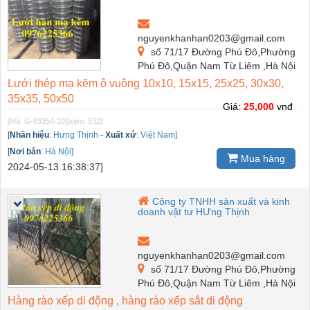
nguyenkhanhan0203@gmail.com
số 71/17 Đường Phú Đô,Phường
Phú Đô,Quận Nam Từ Liêm ,Hà Nội
Lưới thép mạ kẽm ô vuông 10x10, 15x15, 25x25, 30x30,
35x35, 50x50
Giá:
25,000
vnđ
[Mã: G-63354-10]
[xem: 532]
[
Nhãn hiệu
:
Hưng Thịnh
-
Xuất xứ
:
Việt Nam]
[
Nơi bán
:
Hà Nội]
Mua hàng
2024-05-13 16:38:37]
Công ty TNHH sản xuất và kinh
doanh vật tư HƯng Thịnh
nguyenkhanhan0203@gmail.com
số 71/17 Đường Phú Đô,Phường
Phú Đô,Quận Nam Từ Liêm ,Hà Nội
Hàng rào xếp di động , hàng rào xếp sắt di động