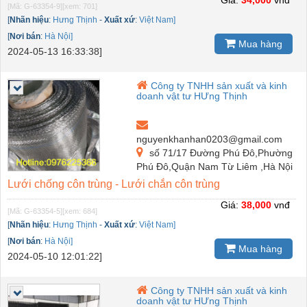
[Mã: G-63354-9]
[xem: 701]
[
Nhãn hiệu
:
Hưng Thịnh
-
Xuất xứ
:
Việt Nam]
[
Nơi bán
:
Hà Nội]
Mua hàng
2024-05-13 16:33:38]
Công ty TNHH sản xuất và kinh
doanh vật tư HƯng Thịnh
nguyenkhanhan0203@gmail.com
số 71/17 Đường Phú Đô,Phường
Phú Đô,Quận Nam Từ Liêm ,Hà Nội
Lưới chống côn trùng - Lưới chắn côn trùng
Giá:
38,000
vnđ
[Mã: G-63354-5]
[xem: 684]
[
Nhãn hiệu
:
Hưng Thịnh
-
Xuất xứ
:
Việt Nam]
[
Nơi bán
:
Hà Nội]
Mua hàng
2024-05-10 12:01:22]
Công ty TNHH sản xuất và kinh
doanh vật tư HƯng Thịnh