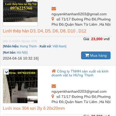
nguyenkhanhan0203@gmail.com
số 71/17 Đường Phú Đô,Phường
Phú Đô,Quận Nam Từ Liêm ,Hà Nội
Lưới thép hàn D3, D4, D5, D6, D8, D10 , D12
Giá:
23,000
vnđ
[Mã: G-63354-4]
[xem: 674]
[
Nhãn hiệu
:
Hưng Thịnh
-
Xuất xứ
:
Việt Nam]
[
Nơi bán
:
Hà Nội]
Mua hàng
2024-04-16 10:32:16]
Công ty TNHH sản xuất và kinh
doanh vật tư HƯng Thịnh
nguyenkhanhan0203@gmail.com
số 71/17 Đường Phú Đô,Phường
Phú Đô,Quận Nam Từ Liêm ,Hà Nội
Lưới inox 304 sợi 2ly ô 20x20mm