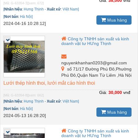
Giá:
38,000
vnđ
[Mã: G-63354-3]
[xem: 672]
[
Nhãn hiệu
:
Hưng Thịnh
-
Xuất xứ
:
Việt Nam]
[
Nơi bán
:
Hà Nội]
Mua hàng
2024-04-16 10:28:12]
Công ty TNHH sản xuất và kinh
doanh vật tư HƯng Thịnh
nguyenkhanhan0203@gmail.com
số 71/17 Đường Phú Đô,Phường
Phú Đô,Quận Nam Từ Liêm ,Hà Nội
Lưới thép hình thoi, lưới mắt cáo hình thoi
Giá:
30,000
vnđ
[Mã: G-63354-8]
[xem: 662]
[
Nhãn hiệu
:
Hưng Thịnh
-
Xuất xứ
:
Việt Nam]
[
Nơi bán
:
Hà Nội]
Mua hàng
2024-05-13 16:28:20]
Công ty TNHH sản xuất và kinh
doanh vật tư HƯng Thịnh