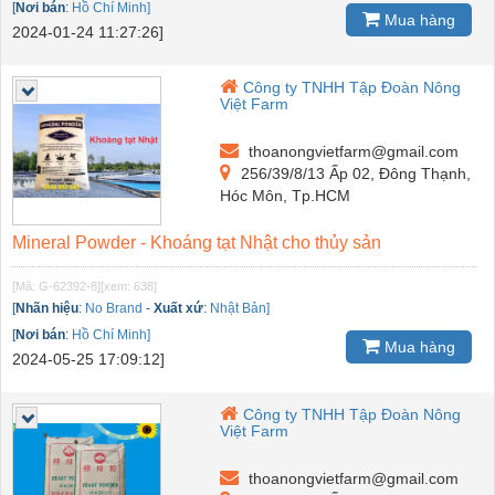
[
Nơi bán
:
Hồ Chí Minh]
Mua hàng
2024-01-24 11:27:26]
Công ty TNHH Tập Đoàn Nông
Việt Farm
thoanongvietfarm@gmail.com
256/39/8/13 Ấp 02, Đông Thạnh,
Hóc Môn, Tp.HCM
Mineral Powder - Khoáng tạt Nhật cho thủy sản
[Mã: G-62392-8]
[xem: 638]
[
Nhãn hiệu
:
No Brand
-
Xuất xứ
:
Nhật Bản]
[
Nơi bán
:
Hồ Chí Minh]
Mua hàng
2024-05-25 17:09:12]
Công ty TNHH Tập Đoàn Nông
Việt Farm
thoanongvietfarm@gmail.com