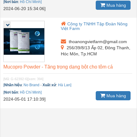
[
Nơi bán
:
Hồ Chí Minh]
Mua hàng
2024-06-20 15:34:06]
Công ty TNHH Tập Đoàn Nông
Việt Farm
thoanongvietfarm@gmail.com
256/39/8/13 Ấp 02, Đông Thạnh,
Hóc Môn, Tp.HCM
Mucopro Powder - Tăng trọng dạng bột cho tôm cá
[Mã: G-62392-6]
[xem: 394]
[
Nhãn hiệu
:
No Brand
-
Xuất xứ
:
Hà Lan]
[
Nơi bán
:
Hồ Chí Minh]
Mua hàng
2024-05-01 17:10:39]