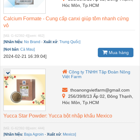
Hóc Môn, Tp.HCM
Calcium Formate - Cung cấp canxi giúp tôm nhanh cứng
vỏ
[Mã: G-62392-4]
[xem: 462]
[
Nhãn hiệu
:
No Brand
-
Xuất xứ
:
Trung Quốc]
[
Nơi bán
:
Cà Mau]
Mua hàng
2024-02-21 16:39:04]
Công ty TNHH Tập Đoàn Nông
Việt Farm
thoanongvietfarm@gmail.com
256/39/8/13 Ấp 02, Đông Thạnh,
Hóc Môn, Tp.HCM
Yucca Star Powder: Yucca bột nhập khẩu Mexico
[Mã: G-62392-9]
[xem: 444]
[
Nhãn hiệu
:
Baja Agroin
-
Xuất xứ
:
Mexico]