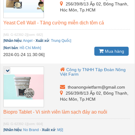
256/39/8/13 Ấp 02, Đông Thạnh,
Hóc Môn, Tp.HCM
Yeast Cell Wall - Tăng cường miễn dịch tôm cá
[Mã: G-62392-2]
[xem: 682]
[
Nhãn hiệu
:
Angel
-
Xuất xứ
:
Trung Quốc]
[
Nơi bán
:
Hồ Chí Minh]
Mua hàng
2024-01-24 11:30:06]
Công ty TNHH Tập Đoàn Nông
Việt Farm
thoanongvietfarm@gmail.com
256/39/8/13 Ấp 02, Đông Thạnh,
Hóc Môn, Tp.HCM
Biopro Tablet - Vi sinh viên làm sạch đáy ao nuôi
[Mã: G-62392-1]
[xem: 664]
[
Nhãn hiệu
:
No Brand
-
Xuất xứ
:
Mỹ]