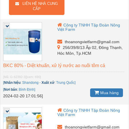
LIÊN HỆ NHÀ CUNG
CẤP
Công ty TNHH Tập Đoàn Nông
Việt Farm
thoanongvietfarm@gmail.com
256/39/8/13 Ấp 02, Đông Thạnh,
Hóc Môn, Tp.HCM
BKC 80% - Diệt khuẩn, xử lý nước ao nuôi tôm cá
[Mã: G-62392-3]
[xem: 690]
[
Nhãn hiệu
:
Shandong
-
Xuất xứ
:
Trung Quốc]
[
Nơi bán
:
Bình Định]
Mua hàng
2024-02-20 17:01:56]
Công ty TNHH Tập Đoàn Nông
Việt Farm
thoanongvietfarm@gmail.com