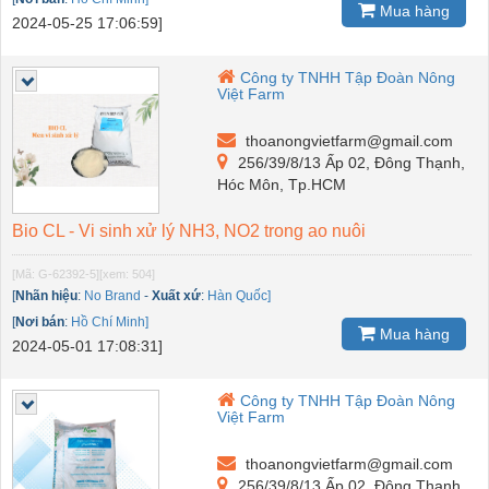
Mua hàng
2024-05-25 17:06:59]
Công ty TNHH Tập Đoàn Nông
Việt Farm
thoanongvietfarm@gmail.com
256/39/8/13 Ấp 02, Đông Thạnh,
Hóc Môn, Tp.HCM
Bio CL - Vi sinh xử lý NH3, NO2 trong ao nuôi
[Mã: G-62392-5]
[xem: 504]
[
Nhãn hiệu
:
No Brand
-
Xuất xứ
:
Hàn Quốc]
[
Nơi bán
:
Hồ Chí Minh]
Mua hàng
2024-05-01 17:08:31]
Công ty TNHH Tập Đoàn Nông
Việt Farm
thoanongvietfarm@gmail.com
256/39/8/13 Ấp 02, Đông Thạnh,