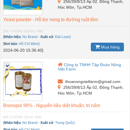
256/39/8/13 Ấp 02, Đông Thạnh,
Hóc Môn, Tp.HCM
Yeast powder - Hỗ trợ nong to đường ruột tôm
[Mã: G-62392-10]
[xem: 586]
[
Nhãn hiệu
:
No Brand
-
Xuất xứ
:
Đài Loan]
[
Nơi bán
:
Hồ Chí Minh]
Mua hàng
2024-06-20 15:36:40]
Công ty TNHH Tập Đoàn Nông
Việt Farm
thoanongvietfarm@gmail.com
256/39/8/13 Ấp 02, Đông Thạnh,
Hóc Môn, Tp.HCM
Bronopol 99% - Nguyên liệu diệt khuẩn, trị nấm
[Mã: G-62392-7]
[xem: 506]
[
Nhãn hiệu
:
No Brand
-
Xuất xứ
:
Trung Quốc]
[
Nơi bán
:
Hồ Chí Minh]