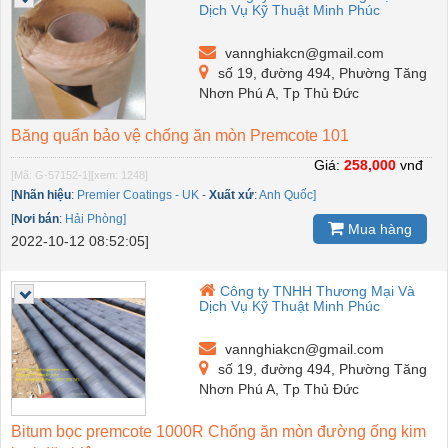
Dịch Vụ Kỹ Thuật Minh Phúc
vannghiakcn@gmail.com
số 19, đường 494, Phường Tăng
Nhơn Phú A, Tp Thủ Đức
Băng quấn bảo vệ chống ăn mòn Premcote 101
Giá:
258,000
vnđ
[Mã: G-57152-1]
[xem: 1248]
[
Nhãn hiệu
:
Premier Coatings - UK
-
Xuất xứ
:
Anh Quốc]
[
Nơi bán
:
Hải Phòng]
Mua hàng
2022-10-12 08:52:05]
Công ty TNHH Thương Mại Và
Dịch Vụ Kỹ Thuật Minh Phúc
vannghiakcn@gmail.com
số 19, đường 494, Phường Tăng
Nhơn Phú A, Tp Thủ Đức
Bitum bọc premcote 1000R Chống ăn mòn đường ống kim