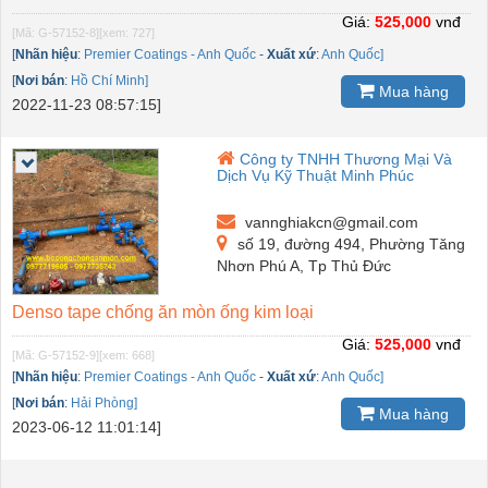
Giá:
525,000
vnđ
[Mã: G-57152-8]
[xem: 727]
[
Nhãn hiệu
:
Premier Coatings - Anh Quốc
-
Xuất xứ
:
Anh Quốc]
[
Nơi bán
:
Hồ Chí Minh]
Mua hàng
2022-11-23 08:57:15]
Công ty TNHH Thương Mại Và
Dịch Vụ Kỹ Thuật Minh Phúc
vannghiakcn@gmail.com
số 19, đường 494, Phường Tăng
Nhơn Phú A, Tp Thủ Đức
Denso tape chống ăn mòn ống kim loại
Giá:
525,000
vnđ
[Mã: G-57152-9]
[xem: 668]
[
Nhãn hiệu
:
Premier Coatings - Anh Quốc
-
Xuất xứ
:
Anh Quốc]
[
Nơi bán
:
Hải Phòng]
Mua hàng
2023-06-12 11:01:14]