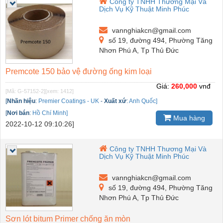
Công ty TNHH Thương Mại Và
Dịch Vụ Kỹ Thuật Minh Phúc
vannghiakcn@gmail.com
số 19, đường 494, Phường Tăng
Nhơn Phú A, Tp Thủ Đức
Premcote 150 bảo vệ đường ống kim loại
Giá:
260,000
vnđ
[Mã: G-57152-2]
[xem: 1412]
[
Nhãn hiệu
:
Premier Coatings - UK
-
Xuất xứ
:
Anh Quốc]
[
Nơi bán
:
Hồ Chí Minh]
Mua hàng
2022-10-12 09:10:26]
Công ty TNHH Thương Mại Và
Dịch Vụ Kỹ Thuật Minh Phúc
vannghiakcn@gmail.com
số 19, đường 494, Phường Tăng
Nhơn Phú A, Tp Thủ Đức
Sơn lót bitum Primer chống ăn mòn