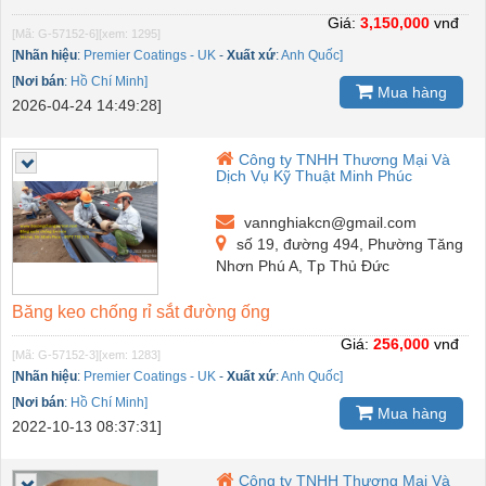
Giá:
3,150,000
vnđ
[Mã: G-57152-6]
[xem: 1295]
[
Nhãn hiệu
:
Premier Coatings - UK
-
Xuất xứ
:
Anh Quốc]
[
Nơi bán
:
Hồ Chí Minh]
Mua hàng
2026-04-24 14:49:28]
Công ty TNHH Thương Mại Và
Dịch Vụ Kỹ Thuật Minh Phúc
vannghiakcn@gmail.com
số 19, đường 494, Phường Tăng
Nhơn Phú A, Tp Thủ Đức
Băng keo chống rỉ sắt đường ống
Giá:
256,000
vnđ
[Mã: G-57152-3]
[xem: 1283]
[
Nhãn hiệu
:
Premier Coatings - UK
-
Xuất xứ
:
Anh Quốc]
[
Nơi bán
:
Hồ Chí Minh]
Mua hàng
2022-10-13 08:37:31]
Công ty TNHH Thương Mại Và