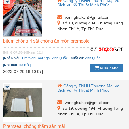
Công ty TNHH Thương Mại Và
Dịch Vụ Kỹ Thuật Minh Phúc
vannghiakcn@gmail.com
số 19, đường 494, Phường Tăng
Nhơn Phú A, Tp Thủ Đức
bitum chống rỉ sắt chống ăn mòn premcote
Giá:
368,000
vnđ
[Mã: G-57152-10]
[xem: 821]
[
Nhãn hiệu
:
Premier Coatings - Anh Quốc
-
Xuất xứ
:
Anh Quốc]
[
Nơi bán
:
Hà Nội]
Mua hàng
2023-07-20 18:10:07]
Công ty TNHH Thương Mại Và
Dịch Vụ Kỹ Thuật Minh Phúc
vannghiakcn@gmail.com
số 19, đường 494, Phường Tăng
Nhơn Phú A, Tp Thủ Đức
Premseal chống thấm sàn mái