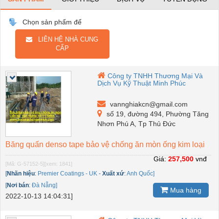
Chọn sản phẩm để
LIÊN HỆ NHÀ CUNG
CẤP
Công ty TNHH Thương Mại Và
Dịch Vụ Kỹ Thuật Minh Phúc
vannghiakcn@gmail.com
số 19, đường 494, Phường Tăng
Nhơn Phú A, Tp Thủ Đức
Băng quấn denso tape bảo vệ chống ăn mòn ống kim loại
Giá:
257,500
vnđ
[Mã: G-57152-5]
[xem: 1841]
[
Nhãn hiệu
:
Premier Coatings - UK
-
Xuất xứ
:
Anh Quốc]
[
Nơi bán
:
Đà Nẵng]
Mua hàng
2022-10-13 14:04:31]