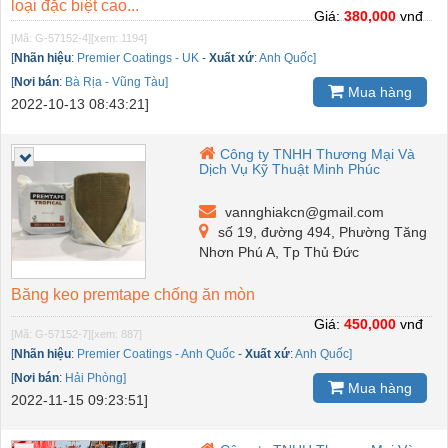
loại đặc biệt cao...
Giá:
380,000
vnđ
[Mã: G-57152-4]
[xem: 1194]
[
Nhãn hiệu
:
Premier Coatings - UK
-
Xuất xứ
:
Anh Quốc]
[
Nơi bán
:
Bà Rịa - Vũng Tàu]
Mua hàng
2022-10-13 08:43:21]
Công ty TNHH Thương Mại Và
Dịch Vụ Kỹ Thuật Minh Phúc
vannghiakcn@gmail.com
số 19, đường 494, Phường Tăng
Nhơn Phú A, Tp Thủ Đức
Băng keo premtape chống ăn mòn
Giá:
450,000
vnđ
[Mã: G-57152-7]
[xem: 887]
[
Nhãn hiệu
:
Premier Coatings - Anh Quốc
-
Xuất xứ
:
Anh Quốc]
[
Nơi bán
:
Hải Phòng]
Mua hàng
2022-11-15 09:23:51]