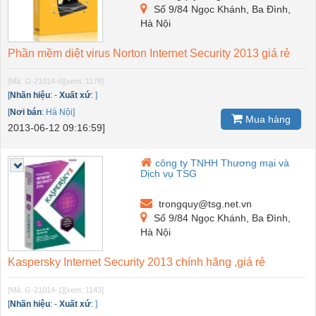
Số 9/84 Ngọc Khánh, Ba Đình,
Hà Nội
Phần mềm diệt virus Norton Internet Security 2013 giá rẻ
[Mã: G-21014-6]
[xem: 1178]
[
Nhãn hiệu
:
-
Xuất xứ
:
]
[
Nơi bán
:
Hà Nội]
Mua hàng
2013-06-12 09:16:59]
công ty TNHH Thương mại và
Dịch vụ TSG
trongquy@tsg.net.vn
Số 9/84 Ngọc Khánh, Ba Đình,
Hà Nội
Kaspersky Internet Security 2013 chính hãng ,giá rẻ
[Mã: G-21014-1]
[xem: 1143]
[
Nhãn hiệu
:
-
Xuất xứ
:
]