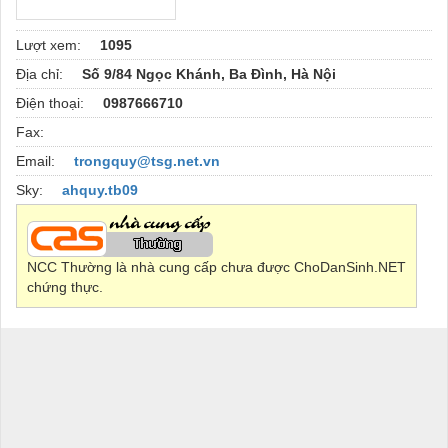
Lượt xem:
1095
Địa chỉ:
Số 9/84 Ngọc Khánh, Ba Đình, Hà Nội
Điện thoại:
0987666710
Fax:
Email:
trongquy@tsg.net.vn
Sky:
ahquy.tb09
NCC Thường là nhà cung cấp chưa được ChoDanSinh.NET
chứng thực.