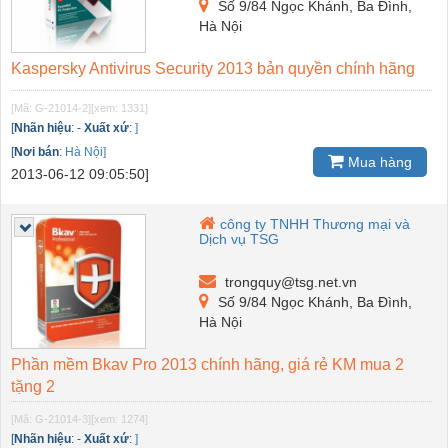
Số 9/84 Ngọc Khánh, Ba Đình,
Hà Nội
Kaspersky Antivirus Security 2013 bản quyền chính hãng
[Mã: G-21014-2]
[xem: 1331]
[
Nhãn hiệu
:
-
Xuất xứ
:
]
[
Nơi bán
:
Hà Nội]
Mua hàng
2013-06-12 09:05:50]
công ty TNHH Thương mại và
Dịch vụ TSG
trongquy@tsg.net.vn
Số 9/84 Ngọc Khánh, Ba Đình,
Hà Nội
Phần mềm Bkav Pro 2013 chính hãng, giá rẻ KM mua 2
tặng 2
[Mã: G-21014-3]
[xem: 1274]
[
Nhãn hiệu
:
-
Xuất xứ
:
]