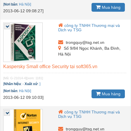
[
Nơi bán
:
Hà Nội]
Mua hàng
2013-06-12 09:08:27]
công ty TNHH Thương mại và
Dịch vụ TSG
trongquy@tsg.net.vn
Số 9/84 Ngọc Khánh, Ba Đình,
Hà Nội
Kaspersky Small office Security tại soft365.vn
[Mã: G-21014-4]
[xem: 1181]
[
Nhãn hiệu
:
-
Xuất xứ
:
]
[
Nơi bán
:
Hà Nội]
Mua hàng
2013-06-12 09:10:03]
công ty TNHH Thương mại và
Dịch vụ TSG
trongquy@tsg.net.vn