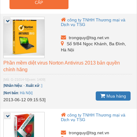
CẤP
công ty TNHH Thương mại và
Dịch vụ TSG
trongquy@tsg.net.vn
Số 9/84 Ngọc Khánh, Ba Đình,
Hà Nội
Phần mềm diệt virus Norton Antivirus 2013 bản quyền
chính hãng
[Mã: G-21014-5]
[xem: 1409]
[
Nhãn hiệu
:
-
Xuất xứ
:
]
[
Nơi bán
:
Hà Nội]
Mua hàng
2013-06-12 09:15:53]
công ty TNHH Thương mại và
Dịch vụ TSG
trongquy@tsg.net.vn