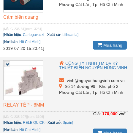
Phường Cát Lái , Tp. Hồ Chí Minh
Cảm biến quang
[Mã: G-235-31]
[xem: 3231]
[
Nhãn hiệu
:
Carlogavazzi
-
Xuất xứ
:
Lithuania]
[
Nơi bán
:
Hồ Chí Minh]
Mua hàng
2019-07-20 15:20:41]
CÔNG TY TNHH TM DV KỸ
THUẬT ĐIỆN NGUYÊN HÙNG VINH
vinh@nguyenhungvinh.com.vn
Số 14 đường 99 - Khu phố 2 -
Phường Cát Lái , Tp. Hồ Chí Minh
RELAY TÉP - 6MM
Giá:
170,000
vnđ
[Mã: G-235-107]
[xem: 3196]
[
Nhãn hiệu
:
RELE QUICK
-
Xuất xứ
:
Spain]
[
Nơi bán
:
Hồ Chí Minh]
Mua hàng