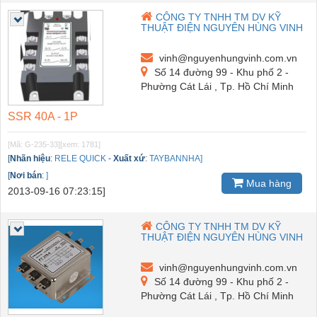
CÔNG TY TNHH TM DV KỸ
THUẬT ĐIỆN NGUYÊN HÙNG VINH
vinh@nguyenhungvinh.com.vn
Số 14 đường 99 - Khu phố 2 -
Phường Cát Lái , Tp. Hồ Chí Minh
SSR 40A - 1P
[Mã: G-235-33]
[xem: 1781]
[
Nhãn hiệu
:
RELE QUICK
-
Xuất xứ
:
TAYBANNHA]
[
Nơi bán
:
]
Mua hàng
2013-09-16 07:23:15]
CÔNG TY TNHH TM DV KỸ
THUẬT ĐIỆN NGUYÊN HÙNG VINH
vinh@nguyenhungvinh.com.vn
Số 14 đường 99 - Khu phố 2 -
Phường Cát Lái , Tp. Hồ Chí Minh