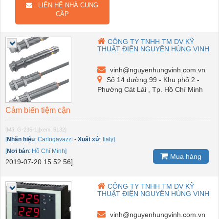
LIÊN HỆ NHÀ CUNG
CẤP
CÔNG TY TNHH TM DV KỸ
THUẬT ĐIỆN NGUYÊN HÙNG VINH
vinh@nguyenhungvinh.com.vn
Số 14 đường 99 - Khu phố 2 -
Phường Cát Lái , Tp. Hồ Chí Minh
Cảm biến tiệm cận
[Mã: G-235-1]
[xem: 5132]
[
Nhãn hiệu
:
Carlogavazzi
-
Xuất xứ
:
Italy]
[
Nơi bán
:
Hồ Chí Minh]
Mua hàng
2019-07-20 15:52:56]
CÔNG TY TNHH TM DV KỸ
THUẬT ĐIỆN NGUYÊN HÙNG VINH
vinh@nguyenhungvinh.com.vn