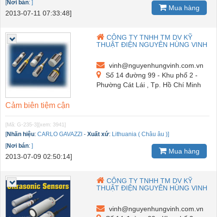
[
Nơi bán
:
]
Mua hàng
2013-07-11 07:33:48]
CÔNG TY TNHH TM DV KỸ
THUẬT ĐIỆN NGUYÊN HÙNG VINH
vinh@nguyenhungvinh.com.vn
Số 14 đường 99 - Khu phố 2 -
Phường Cát Lái , Tp. Hồ Chí Minh
Cảm biên tiệm cận
[Mã: G-235-3]
[xem: 3941]
[
Nhãn hiệu
:
CARLO GAVAZZI
-
Xuất xứ
:
Lithuania ( Châu âu )]
[
Nơi bán
:
]
Mua hàng
2013-07-09 02:50:14]
CÔNG TY TNHH TM DV KỸ
THUẬT ĐIỆN NGUYÊN HÙNG VINH
vinh@nguyenhungvinh.com.vn