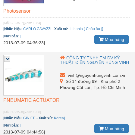
Photosensor
[Mã: G-235-7]
[xem: 1984]
[
Nhãn hiệu
:
CARLO GAVAZZI
-
Xuất xứ
:
Lithania ( Châu âu )]
[
Nơi bán
:
]
Mua hàng
2013-07-09 04:36:23]
CÔNG TY TNHH TM DV KỸ
THUẬT ĐIỆN NGUYÊN HÙNG VINH
vinh@nguyenhungvinh.com.vn
Số 14 đường 99 - Khu phố 2 -
Phường Cát Lái , Tp. Hồ Chí Minh
PNEUMATIC ACTUATOR
[Mã: G-235-8]
[xem: 1950]
[
Nhãn hiệu
:
GINICE
-
Xuất xứ
:
Korea]
[
Nơi bán
:
]
Mua hàng
2013-07-09 04:44:56]