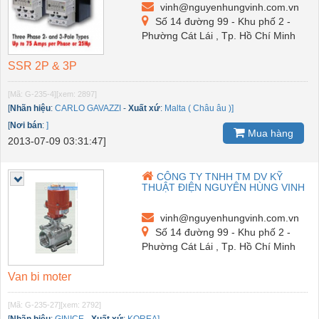
vinh@nguyenhungvinh.com.vn
Số 14 đường 99 - Khu phố 2 -
Phường Cát Lái , Tp. Hồ Chí Minh
SSR 2P & 3P
[Mã: G-235-4]
[xem: 2897]
[
Nhãn hiệu
:
CARLO GAVAZZI
-
Xuất xứ
:
Malta ( Châu âu )]
[
Nơi bán
:
]
Mua hàng
2013-07-09 03:31:47]
CÔNG TY TNHH TM DV KỸ
THUẬT ĐIỆN NGUYÊN HÙNG VINH
vinh@nguyenhungvinh.com.vn
Số 14 đường 99 - Khu phố 2 -
Phường Cát Lái , Tp. Hồ Chí Minh
Van bi moter
[Mã: G-235-27]
[xem: 2792]