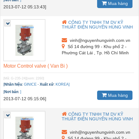
[
Nơi bán
:
]
Mua hàng
2013-07-12 05:13:43]
CÔNG TY TNHH TM DV KỸ
THUẬT ĐIỆN NGUYÊN HÙNG VINH
vinh@nguyenhungvinh.com.vn
Số 14 đường 99 - Khu phố 2 -
Phường Cát Lái , Tp. Hồ Chí Minh
Motor Control valve ( Van Bi )
[Mã: G-235-24]
[xem: 2260]
[
Nhãn hiệu
:
GINICE
-
Xuất xứ
:
KOREA]
[
Nơi bán
:
]
Mua hàng
2013-07-12 05:15:06]
CÔNG TY TNHH TM DV KỸ
THUẬT ĐIỆN NGUYÊN HÙNG VINH
vinh@nguyenhungvinh.com.vn
Số 14 đường 99 - Khu phố 2 -