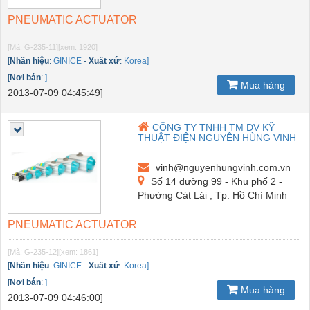
PNEUMATIC ACTUATOR
[Mã: G-235-11]
[xem: 1920]
[
Nhãn hiệu
:
GINICE
-
Xuất xứ
:
Korea]
[
Nơi bán
:
]
Mua hàng
2013-07-09 04:45:49]
CÔNG TY TNHH TM DV KỸ
THUẬT ĐIỆN NGUYÊN HÙNG VINH
vinh@nguyenhungvinh.com.vn
Số 14 đường 99 - Khu phố 2 -
Phường Cát Lái , Tp. Hồ Chí Minh
PNEUMATIC ACTUATOR
[Mã: G-235-12]
[xem: 1861]
[
Nhãn hiệu
:
GINICE
-
Xuất xứ
:
Korea]
[
Nơi bán
:
]
Mua hàng
2013-07-09 04:46:00]