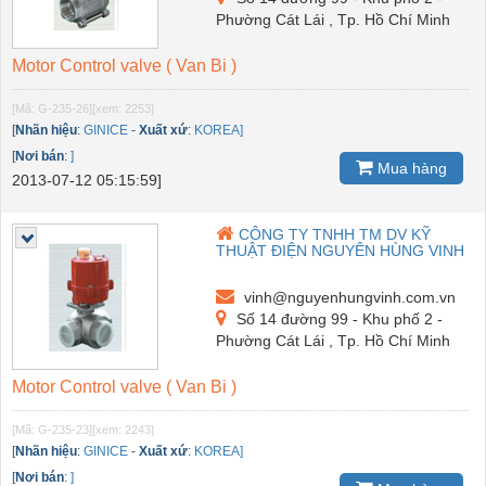
Phường Cát Lái , Tp. Hồ Chí Minh
Motor Control valve ( Van Bi )
[Mã: G-235-26]
[xem: 2253]
[
Nhãn hiệu
:
GINICE
-
Xuất xứ
:
KOREA]
[
Nơi bán
:
]
Mua hàng
2013-07-12 05:15:59]
CÔNG TY TNHH TM DV KỸ
THUẬT ĐIỆN NGUYÊN HÙNG VINH
vinh@nguyenhungvinh.com.vn
Số 14 đường 99 - Khu phố 2 -
Phường Cát Lái , Tp. Hồ Chí Minh
Motor Control valve ( Van Bi )
[Mã: G-235-23]
[xem: 2243]
[
Nhãn hiệu
:
GINICE
-
Xuất xứ
:
KOREA]
[
Nơi bán
:
]