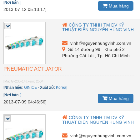
[
Nơi bán
:
]
Mua hàng
2013-07-12 05:13:17]
CÔNG TY TNHH TM DV KỸ
THUẬT ĐIỆN NGUYÊN HÙNG VINH
vinh@nguyenhungvinh.com.vn
Số 14 đường 99 - Khu phố 2 -
Phường Cát Lái , Tp. Hồ Chí Minh
PNEUMATIC ACTUATOR
[Mã: G-235-14]
[xem: 2504]
[
Nhãn hiệu
:
GINICE
-
Xuất xứ
:
Korea]
[
Nơi bán
:
]
Mua hàng
2013-07-09 04:46:56]
CÔNG TY TNHH TM DV KỸ
THUẬT ĐIỆN NGUYÊN HÙNG VINH
vinh@nguyenhungvinh.com.vn