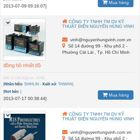
Mua hàng
2013-07-09 09:16:07]
CÔNG TY TNHH TM DV KỸ
THUẬT ĐIỆN NGUYÊN HÙNG VINH
vinh@nguyenhungvinh.com.vn
Số 14 đường 99 - Khu phố 2 -
Phường Cát Lái , Tp. Hồ Chí Minh
đồng hồ nhiệt độ
[Mã: G-235-30]
[xem: 3576]
[
Nhãn hiệu
:
SHIHLIN
-
Xuất xứ
:
TAIWAN]
[
Nơi bán
:
]
Mua hàng
2013-07-17 00:38:44]
CÔNG TY TNHH TM DV KỸ
THUẬT ĐIỆN NGUYÊN HÙNG VINH
vinh@nguyenhungvinh.com.vn
Số 14 đường 99 - Khu phố 2 -