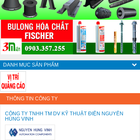
DANH MỤC SẢN PHẨM
THÔNG TIN CÔNG TY
CÔNG TY TNHH TM DV KỸ THUẬT ĐIỆN NGUYÊN
HÙNG VINH