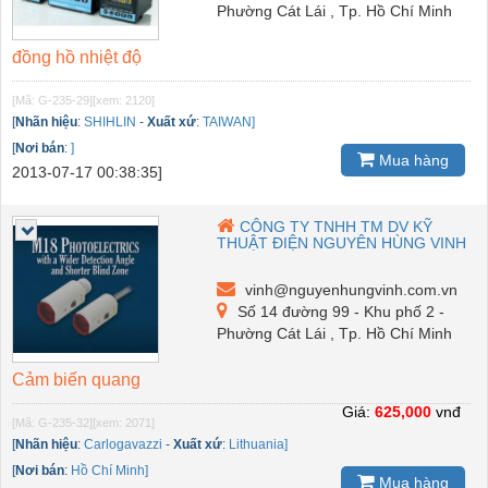
Phường Cát Lái , Tp. Hồ Chí Minh
đồng hồ nhiệt độ
[Mã: G-235-29]
[xem: 2120]
[
Nhãn hiệu
:
SHIHLIN
-
Xuất xứ
:
TAIWAN]
[
Nơi bán
:
]
Mua hàng
2013-07-17 00:38:35]
CÔNG TY TNHH TM DV KỸ
THUẬT ĐIỆN NGUYÊN HÙNG VINH
vinh@nguyenhungvinh.com.vn
Số 14 đường 99 - Khu phố 2 -
Phường Cát Lái , Tp. Hồ Chí Minh
Cảm biến quang
Giá:
625,000
vnđ
[Mã: G-235-32]
[xem: 2071]
[
Nhãn hiệu
:
Carlogavazzi
-
Xuất xứ
:
Lithuania]
[
Nơi bán
:
Hồ Chí Minh]
Mua hàng