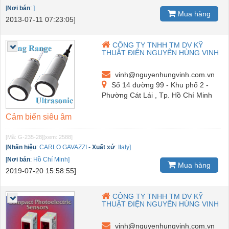
[
Nơi bán
:
]
Mua hàng
2013-07-11 07:23:05]
CÔNG TY TNHH TM DV KỸ
THUẬT ĐIỆN NGUYÊN HÙNG VINH
vinh@nguyenhungvinh.com.vn
Số 14 đường 99 - Khu phố 2 -
Phường Cát Lái , Tp. Hồ Chí Minh
Cảm biến siêu âm
[Mã: G-235-28]
[xem: 2588]
[
Nhãn hiệu
:
CARLO GAVAZZI
-
Xuất xứ
:
Italy]
[
Nơi bán
:
Hồ Chí Minh]
Mua hàng
2019-07-20 15:58:55]
CÔNG TY TNHH TM DV KỸ
THUẬT ĐIỆN NGUYÊN HÙNG VINH
vinh@nguyenhungvinh.com.vn