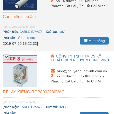
Số 14 đường 99 - Khu phố 2 -
Phường Cát Lái , Tp. Hồ Chí Minh
Cảm biến siêu âm
[Mã: G-235-15]
[xem: 3803]
[
Nhãn hiệu
:
CARLO GAVAZZI
-
Xuất xứ
:
Italy]
[
Nơi bán
:
Hồ Chí Minh]
Mua hàng
2019-07-20 15:22:32]
CÔNG TY TNHH TM DV KỸ
THUẬT ĐIỆN NGUYÊN HÙNG VINH
vinh@nguyenhungvinh.com.vn
Số 14 đường 99 - Khu phố 2 -
Phường Cát Lái , Tp. Hồ Chí Minh
RELAY KIẾNG-RCP8002230VAC
[Mã: G-235-16]
[xem: 3734]
[
Nhãn hiệu
:
CARLO GAVAZZI
-
Xuất xứ
:
ITALY]
[
Nơi bán
:
]