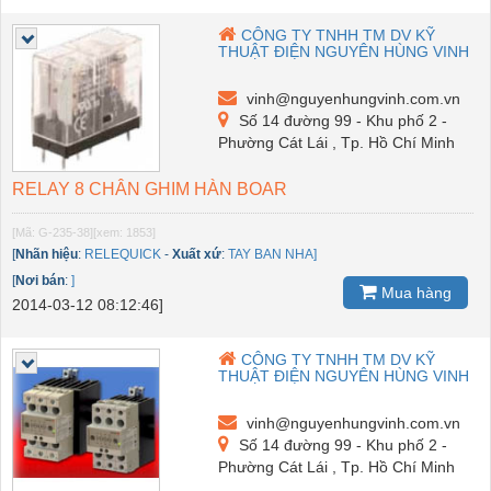
CÔNG TY TNHH TM DV KỸ
THUẬT ĐIỆN NGUYÊN HÙNG VINH
vinh@nguyenhungvinh.com.vn
Số 14 đường 99 - Khu phố 2 -
Phường Cát Lái , Tp. Hồ Chí Minh
RELAY 8 CHÂN GHIM HÀN BOAR
[Mã: G-235-38]
[xem: 1853]
[
Nhãn hiệu
:
RELEQUICK
-
Xuất xứ
:
TAY BAN NHA]
[
Nơi bán
:
]
Mua hàng
2014-03-12 08:12:46]
CÔNG TY TNHH TM DV KỸ
THUẬT ĐIỆN NGUYÊN HÙNG VINH
vinh@nguyenhungvinh.com.vn
Số 14 đường 99 - Khu phố 2 -
Phường Cát Lái , Tp. Hồ Chí Minh