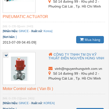
Số 14 đường 99 - Khu phố 2 -
Phường Cát Lái , Tp. Hồ Chí Minh
PNEUMATIC ACTUATOR
[Mã: G-235-9]
[xem: 2443]
[
Nhãn hiệu
:
GINICE
-
Xuất xứ
:
Korea]
[
Nơi bán
:
]
Mua hàng
2013-07-09 04:45:09]
CÔNG TY TNHH TM DV KỸ
THUẬT ĐIỆN NGUYÊN HÙNG VINH
vinh@nguyenhungvinh.com.vn
Số 14 đường 99 - Khu phố 2 -
Phường Cát Lái , Tp. Hồ Chí Minh
Motor Control valve ( Van Bi )
[Mã: G-235-21]
[xem: 2411]
[
Nhãn hiệu
:
GINICE
-
Xuất xứ
:
KOREA]