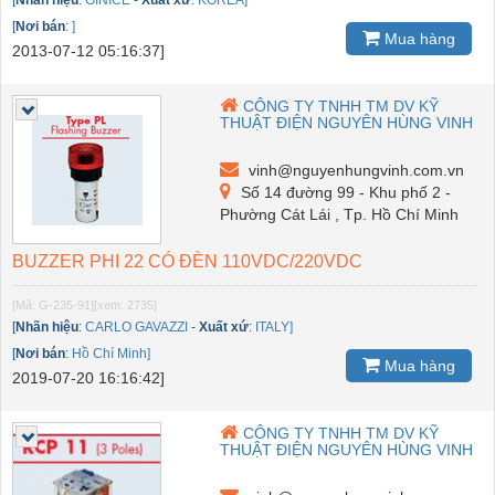
[
Nhãn hiệu
:
GINICE
-
Xuất xứ
:
KOREA]
[
Nơi bán
:
]
Mua hàng
2013-07-12 05:16:37]
CÔNG TY TNHH TM DV KỸ
THUẬT ĐIỆN NGUYÊN HÙNG VINH
vinh@nguyenhungvinh.com.vn
Số 14 đường 99 - Khu phố 2 -
Phường Cát Lái , Tp. Hồ Chí Minh
BUZZER PHI 22 CÓ ĐÈN 110VDC/220VDC
[Mã: G-235-91]
[xem: 2735]
[
Nhãn hiệu
:
CARLO GAVAZZI
-
Xuất xứ
:
ITALY]
[
Nơi bán
:
Hồ Chí Minh]
Mua hàng
2019-07-20 16:16:42]
CÔNG TY TNHH TM DV KỸ
THUẬT ĐIỆN NGUYÊN HÙNG VINH