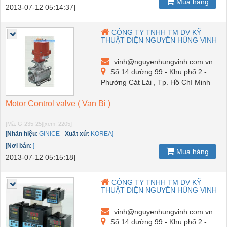
Mua hàng
2013-07-12 05:14:37]
CÔNG TY TNHH TM DV KỸ
THUẬT ĐIỆN NGUYÊN HÙNG VINH
vinh@nguyenhungvinh.com.vn
Số 14 đường 99 - Khu phố 2 -
Phường Cát Lái , Tp. Hồ Chí Minh
Motor Control valve ( Van Bi )
[Mã: G-235-25]
[xem: 2205]
[
Nhãn hiệu
:
GINICE
-
Xuất xứ
:
KOREA]
[
Nơi bán
:
]
Mua hàng
2013-07-12 05:15:18]
CÔNG TY TNHH TM DV KỸ
THUẬT ĐIỆN NGUYÊN HÙNG VINH
vinh@nguyenhungvinh.com.vn
Số 14 đường 99 - Khu phố 2 -