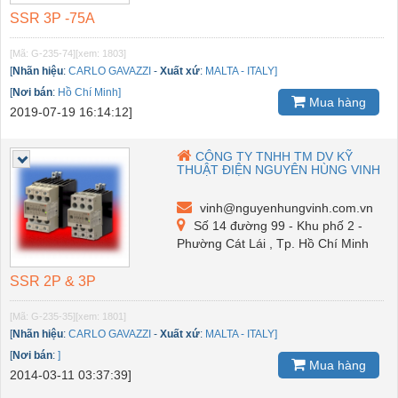
SSR 3P -75A
[Mã: G-235-74]
[xem: 1803]
[
Nhãn hiệu
:
CARLO GAVAZZI
-
Xuất xứ
:
MALTA - ITALY]
[
Nơi bán
:
Hồ Chí Minh]
Mua hàng
2019-07-19 16:14:12]
CÔNG TY TNHH TM DV KỸ
THUẬT ĐIỆN NGUYÊN HÙNG VINH
vinh@nguyenhungvinh.com.vn
Số 14 đường 99 - Khu phố 2 -
Phường Cát Lái , Tp. Hồ Chí Minh
SSR 2P & 3P
[Mã: G-235-35]
[xem: 1801]
[
Nhãn hiệu
:
CARLO GAVAZZI
-
Xuất xứ
:
MALTA - ITALY]
[
Nơi bán
:
]
Mua hàng
2014-03-11 03:37:39]