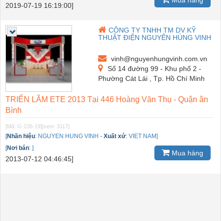
2019-07-19 16:19:00]
CÔNG TY TNHH TM DV KỸ
THUẬT ĐIỆN NGUYÊN HÙNG VINH
vinh@nguyenhungvinh.com.vn
Số 14 đường 99 - Khu phố 2 -
Phường Cát Lái , Tp. Hồ Chí Minh
TRIỂN LÃM ETE 2013 Tại 446 Hoàng Văn Thụ - Quận ân
Bình
[Mã: G-235-19]
[xem: 3117]
[
Nhãn hiệu
:
NGUYEN HUNG VINH
-
Xuất xứ
:
VIET NAM]
[
Nơi bán
:
]
Mua hàng
2013-07-12 04:46:45]