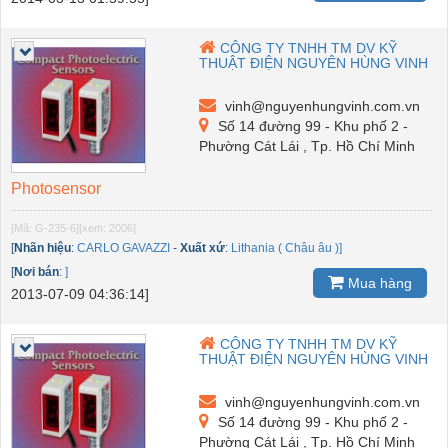
CÔNG TY TNHH TM DV KỸ
THUẬT ĐIỆN NGUYÊN HÙNG VINH
vinh@nguyenhungvinh.com.vn
Số 14 đường 99 - Khu phố 2 -
Phường Cát Lái , Tp. Hồ Chí Minh
Photosensor
[Mã: G-235-6]
[xem: 2006]
[
Nhãn hiệu
:
CARLO GAVAZZI
-
Xuất xứ
:
Lithania ( Châu âu )]
[
Nơi bán
:
]
Mua hàng
2013-07-09 04:36:14]
CÔNG TY TNHH TM DV KỸ
THUẬT ĐIỆN NGUYÊN HÙNG VINH
vinh@nguyenhungvinh.com.vn
Số 14 đường 99 - Khu phố 2 -
Phường Cát Lái , Tp. Hồ Chí Minh