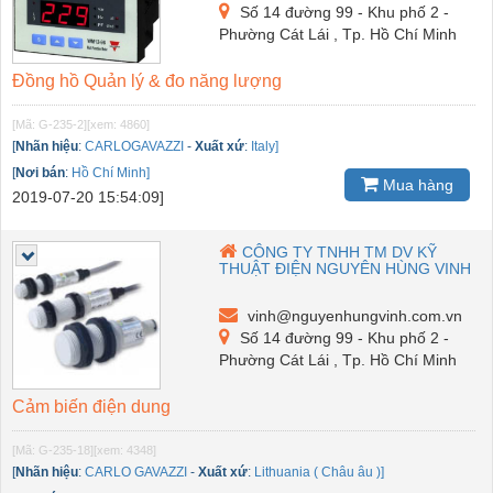
Số 14 đường 99 - Khu phố 2 -
Phường Cát Lái , Tp. Hồ Chí Minh
Đồng hồ Quản lý & đo năng lượng
[Mã: G-235-2]
[xem: 4860]
[
Nhãn hiệu
:
CARLOGAVAZZI
-
Xuất xứ
:
Italy]
[
Nơi bán
:
Hồ Chí Minh]
Mua hàng
2019-07-20 15:54:09]
CÔNG TY TNHH TM DV KỸ
THUẬT ĐIỆN NGUYÊN HÙNG VINH
vinh@nguyenhungvinh.com.vn
Số 14 đường 99 - Khu phố 2 -
Phường Cát Lái , Tp. Hồ Chí Minh
Cảm biến điện dung
[Mã: G-235-18]
[xem: 4348]
[
Nhãn hiệu
:
CARLO GAVAZZI
-
Xuất xứ
:
Lithuania ( Châu âu )]