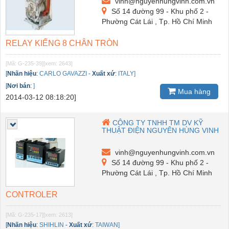
vinh@nguyenhungvinh.com.vn
Số 14 đường 99 - Khu phố 2 -
Phường Cát Lái , Tp. Hồ Chí Minh
RELAY KIẾNG 8 CHÂN TRÒN
[Mã: G-235-39]
[xem: 2643]
[
Nhãn hiệu
:
CARLO GAVAZZI
-
Xuất xứ
:
ITALY]
[
Nơi bán
:
]
Mua hàng
2014-03-12 08:18:20]
CÔNG TY TNHH TM DV KỸ
THUẬT ĐIỆN NGUYÊN HÙNG VINH
vinh@nguyenhungvinh.com.vn
Số 14 đường 99 - Khu phố 2 -
Phường Cát Lái , Tp. Hồ Chí Minh
CONTROLER
[Mã: G-235-17]
[xem: 2613]
[
Nhãn hiệu
:
SHIHLIN
-
Xuất xứ
:
TAIWAN]