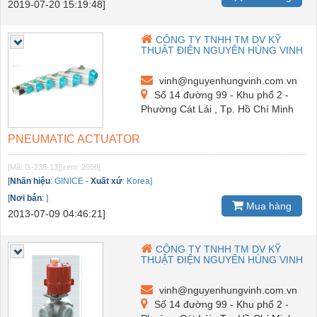
2019-07-20 15:19:48]
CÔNG TY TNHH TM DV KỸ
THUẬT ĐIỆN NGUYÊN HÙNG VINH
vinh@nguyenhungvinh.com.vn
Số 14 đường 99 - Khu phố 2 -
Phường Cát Lái , Tp. Hồ Chí Minh
PNEUMATIC ACTUATOR
[Mã: G-235-13]
[xem: 2056]
[
Nhãn hiệu
:
GINICE
-
Xuất xứ
:
Korea]
[
Nơi bán
:
]
Mua hàng
2013-07-09 04:46:21]
CÔNG TY TNHH TM DV KỸ
THUẬT ĐIỆN NGUYÊN HÙNG VINH
vinh@nguyenhungvinh.com.vn
Số 14 đường 99 - Khu phố 2 -