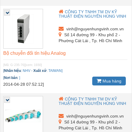
CÔNG TY TNHH TM DV KỸ
THUẬT ĐIỆN NGUYÊN HÙNG VINH
vinh@nguyenhungvinh.com.vn
Số 14 đường 99 - Khu phố 2 -
Phường Cát Lái , Tp. Hồ Chí Minh
Bộ chuyễn đổi tín hiệu Analog
[Mã: G-235-76]
[xem: 1930]
[
Nhãn hiệu
:
NHV
-
Xuất xứ
:
TAIWAN]
[
Nơi bán
:
]
Mua hàng
2014-04-28 07:52:12]
CÔNG TY TNHH TM DV KỸ
THUẬT ĐIỆN NGUYÊN HÙNG VINH
vinh@nguyenhungvinh.com.vn
Số 14 đường 99 - Khu phố 2 -
Phường Cát Lái , Tp. Hồ Chí Minh