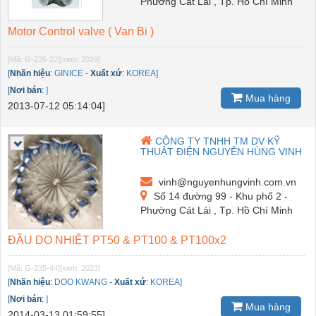
Phường Cát Lái , Tp. Hồ Chí Minh
Motor Control valve ( Van Bi )
[Mã: G-235-22]
[xem: 2029]
[
Nhãn hiệu
:
GINICE
-
Xuất xứ
:
KOREA]
[
Nơi bán
:
]
Mua hàng
2013-07-12 05:14:04]
CÔNG TY TNHH TM DV KỸ
THUẬT ĐIỆN NGUYÊN HÙNG VINH
vinh@nguyenhungvinh.com.vn
Số 14 đường 99 - Khu phố 2 -
Phường Cát Lái , Tp. Hồ Chí Minh
ĐẦU DO NHIỆT PT50 & PT100 & PT100x2
[Mã: G-235-44]
[xem: 2023]
[
Nhãn hiệu
:
DOO KWANG
-
Xuất xứ
:
KOREA]
[
Nơi bán
:
]
Mua hàng
2014-03-13 01:59:55]