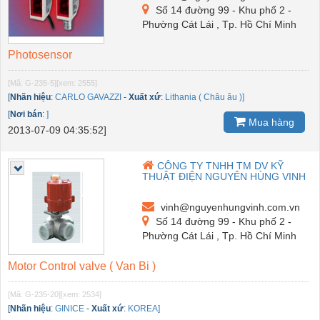
Số 14 đường 99 - Khu phố 2 -
Phường Cát Lái , Tp. Hồ Chí Minh
Photosensor
[Mã: G-235-5]
[xem: 2555]
[
Nhãn hiệu
:
CARLO GAVAZZI
-
Xuất xứ
:
Lithania ( Châu âu )]
[
Nơi bán
:
]
Mua hàng
2013-07-09 04:35:52]
CÔNG TY TNHH TM DV KỸ
THUẬT ĐIỆN NGUYÊN HÙNG VINH
vinh@nguyenhungvinh.com.vn
Số 14 đường 99 - Khu phố 2 -
Phường Cát Lái , Tp. Hồ Chí Minh
Motor Control valve ( Van Bi )
[Mã: G-235-20]
[xem: 2534]
[
Nhãn hiệu
:
GINICE
-
Xuất xứ
:
KOREA]