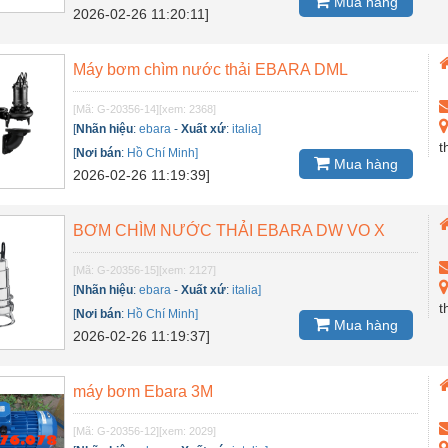
Mua hàng
2026-02-26 11:20:11]
Máy bơm chìm nước thải EBARA DML
[Mã: G-20356-14]
[xem: 2368]
[
Nhãn hiệu
:
ebara
-
Xuất xứ
:
italia]
t
[
Nơi bán
:
Hồ Chí Minh]
Mua hàng
2026-02-26 11:19:39]
BƠM CHÌM NƯỚC THẢI EBARA DW VO X
[Mã: G-20356-15]
[xem: 2127]
[
Nhãn hiệu
:
ebara
-
Xuất xứ
:
italia]
t
[
Nơi bán
:
Hồ Chí Minh]
Mua hàng
2026-02-26 11:19:37]
máy bơm Ebara 3M
[Mã: G-20356-12]
[xem: 2029]