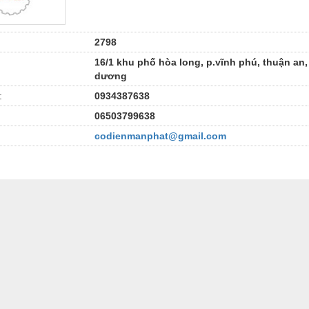
2798
16/1 khu phố hòa long, p.vĩnh phú, thuận an,
dương
:
0934387638
06503799638
codienmanphat@gmail.com