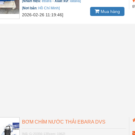
[
Nhãn hiệu
:
ebara
-
Xuất xứ
:
iatalia]
t
[
Nơi bán
:
Hồ Chí Minh]
Mua hàng
2026-02-26 11:19:46]
BƠM CHÌM NƯỚC THẢI EBARA DVS
[Mã: G-20356-13]
[xem: 1962]