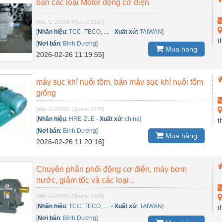
bán các loại Motor động cơ điện
[Mã: G-20356-8]
[xem: 2517]
[
Nhãn hiệu
:
TCC, TECO, ....
-
Xuất xứ
:
TAIWAN]
t
[
Nơi bán
:
Bình Dương]
Mua hàng
2026-02-26 11:19:55]
máy sục khí nuôi tôm, bán máy sục khí nuôi tôm
giống
[Mã: G-20356-1]
[xem: 2475]
[
Nhãn hiệu
:
HRE-ZLE
-
Xuất xứ
:
china]
t
[
Nơi bán
:
Bình Dương]
Mua hàng
2026-02-26 11:20:16]
Chuyên phân phối động cơ điện, máy bơm
nước, giảm tốc và các loại...
[Mã: G-20356-3]
[xem: 2408]
[
Nhãn hiệu
:
TCC, TECO, ....
-
Xuất xứ
:
TAIWAN]
t
[
Nơi bán
:
Bình Dương]