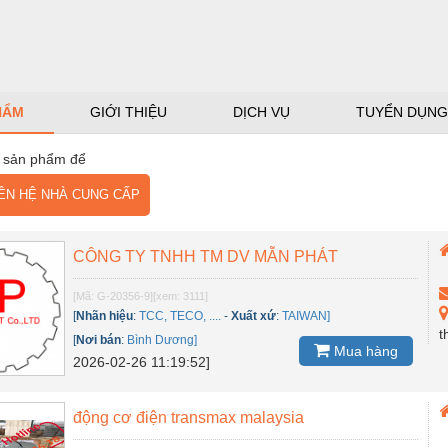
HẨM
GIỚI THIỆU
DỊCH VỤ
TUYỂN DỤNG
 sản phẩm để
N HỆ NHÀ CUNG CẤP
CÔNG TY TNHH TM DV MẪN PHÁT
[Mã: G-20356-9]
[xem: 3111]
[
Nhãn hiệu
:
TCC, TECO, ....
-
Xuất xứ
:
TAIWAN]
t
[
Nơi bán
:
Bình Dương]
Mua hàng
2026-02-26 11:19:52]
động cơ điện transmax malaysia