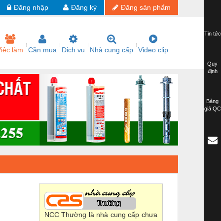
Đăng nhập
Đăng ký
Đăng sản phẩm
Tin tức
iệc làm
Cần mua
Dịch vụ
Nhà cung cấp
Video clip
Quy
định
Bảng
giá QC
NCC Thường là nhà cung cấp chưa