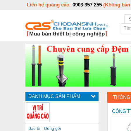
Liên hệ quảng cáo:
0903 357 255
(Không bán
DANH MỤC SẢN PHẨM
THÔNG 
CÔNG T
Bao bì - Đóng gói