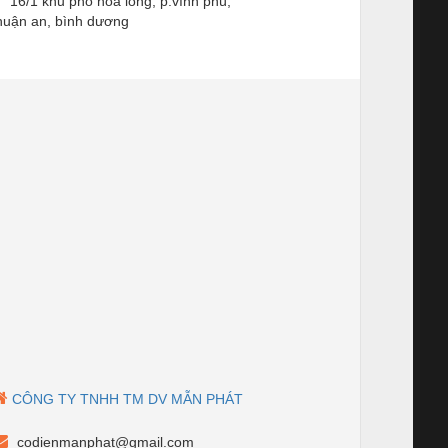
16/1 khu phố hòa long, p.vĩnh phú,
huận an, bình dương
CÔNG TY TNHH TM DV MẪN PHÁT
codienmanphat@gmail.com