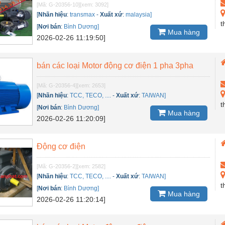
[Mã: G-20356-10]
[xem: 3092]
[
Nhãn hiệu
:
transmax
-
Xuất xứ
:
malaysia]
t
[
Nơi bán
:
Bình Dương]
Mua hàng
2026-02-26 11:19:50]
bán các loại Motor động cơ điện 1 pha 3pha
[Mã: G-20356-4]
[xem: 2653]
[
Nhãn hiệu
:
TCC, TECO, ....
-
Xuất xứ
:
TAIWAN]
t
[
Nơi bán
:
Bình Dương]
Mua hàng
2026-02-26 11:20:09]
Động cơ điện
[Mã: G-20356-2]
[xem: 2582]
[
Nhãn hiệu
:
TCC, TECO, ....
-
Xuất xứ
:
TAIWAN]
t
[
Nơi bán
:
Bình Dương]
Mua hàng
2026-02-26 11:20:14]