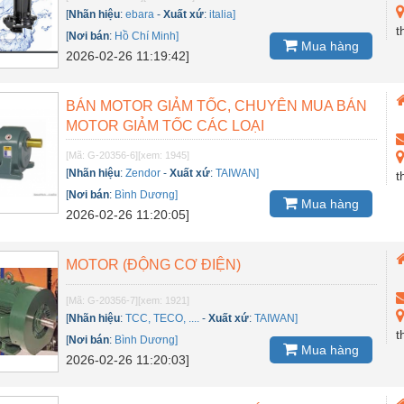
[
Nhãn hiệu
:
ebara
-
Xuất xứ
:
italia]
t
[
Nơi bán
:
Hồ Chí Minh]
Mua hàng
2026-02-26 11:19:42]
BÁN MOTOR GIẢM TỐC, CHUYÊN MUA BÁN
MOTOR GIẢM TỐC CÁC LOẠI
[Mã: G-20356-6]
[xem: 1945]
[
Nhãn hiệu
:
Zendor
-
Xuất xứ
:
TAIWAN]
t
[
Nơi bán
:
Bình Dương]
Mua hàng
2026-02-26 11:20:05]
MOTOR (ĐỘNG CƠ ĐIỆN)
[Mã: G-20356-7]
[xem: 1921]
[
Nhãn hiệu
:
TCC, TECO, ....
-
Xuất xứ
:
TAIWAN]
t
[
Nơi bán
:
Bình Dương]
Mua hàng
2026-02-26 11:20:03]