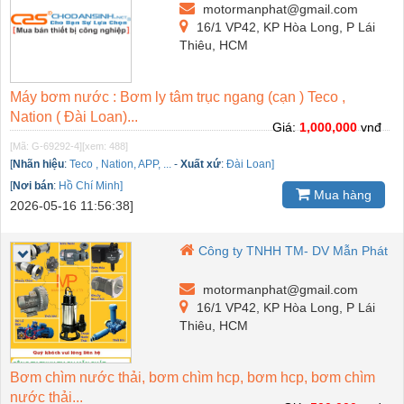
motormanphat@gmail.com
16/1 VP42, KP Hòa Long, P Lái
Thiêu, HCM
Máy bơm nước : Bơm ly tâm trục ngang (cạn ) Teco ,
Nation ( Đài Loan)...
Giá:
1,000,000
vnđ
[Mã: G-69292-4]
[xem: 488]
[
Nhãn hiệu
:
Teco , Nation, APP, ...
-
Xuất xứ
:
Đài Loan]
[
Nơi bán
:
Hồ Chí Minh]
Mua hàng
2026-05-16 11:56:38]
Công ty TNHH TM- DV Mẫn Phát
motormanphat@gmail.com
16/1 VP42, KP Hòa Long, P Lái
Thiêu, HCM
Bơm chìm nước thải, bơm chìm hcp, bơm hcp, bơm chìm
nước thải...