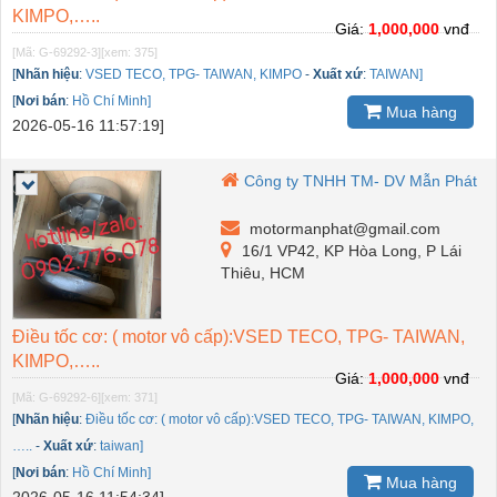
KIMPO,…..
Giá:
1,000,000
vnđ
[Mã: G-69292-3]
[xem: 375]
[
Nhãn hiệu
:
VSED TECO, TPG- TAIWAN, KIMPO
-
Xuất xứ
:
TAIWAN]
[
Nơi bán
:
Hồ Chí Minh]
Mua hàng
2026-05-16 11:57:19]
Công ty TNHH TM- DV Mẫn Phát
motormanphat@gmail.com
16/1 VP42, KP Hòa Long, P Lái
Thiêu, HCM
Điều tốc cơ: ( motor vô cấp):VSED TECO, TPG- TAIWAN,
KIMPO,…..
Giá:
1,000,000
vnđ
[Mã: G-69292-6]
[xem: 371]
[
Nhãn hiệu
:
Điều tốc cơ: ( motor vô cấp):VSED TECO, TPG- TAIWAN, KIMPO,
…..
-
Xuất xứ
:
taiwan]
[
Nơi bán
:
Hồ Chí Minh]
Mua hàng