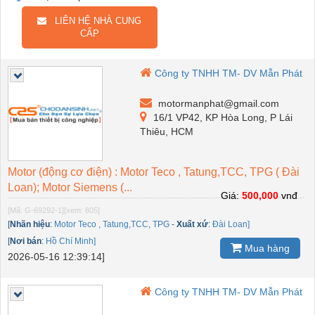
LIÊN HỆ NHÀ CUNG
CẤP
Công ty TNHH TM- DV Mẫn Phát
motormanphat@gmail.com
16/1 VP42, KP Hòa Long, P Lái
Thiêu, HCM
Motor (động cơ điện) : Motor Teco , Tatung,TCC, TPG ( Đài
Loan); Motor Siemens (...
Giá:
500,000
vnđ
[Mã: G-69292-1]
[xem: 805]
[
Nhãn hiệu
:
Motor Teco , Tatung,TCC, TPG
-
Xuất xứ
:
Đài Loan]
[
Nơi bán
:
Hồ Chí Minh]
Mua hàng
2026-05-16 12:39:14]
Công ty TNHH TM- DV Mẫn Phát