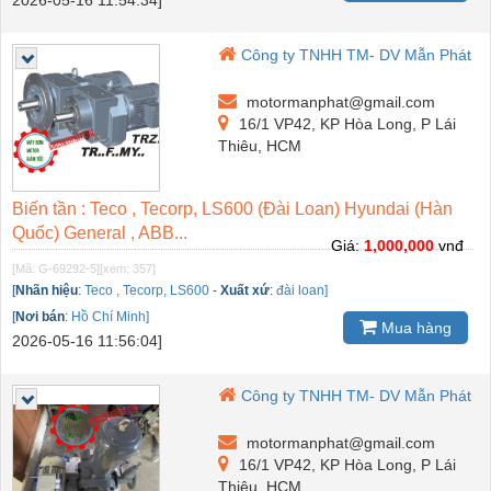
2026-05-16 11:54:34]
Công ty TNHH TM- DV Mẫn Phát
motormanphat@gmail.com
16/1 VP42, KP Hòa Long, P Lái
Thiêu, HCM
Biến tần : Teco , Tecorp, LS600 (Đài Loan) Hyundai (Hàn
Quốc) General , ABB...
Giá:
1,000,000
vnđ
[Mã: G-69292-5]
[xem: 357]
[
Nhãn hiệu
:
Teco , Tecorp, LS600
-
Xuất xứ
:
đài loan]
[
Nơi bán
:
Hồ Chí Minh]
Mua hàng
2026-05-16 11:56:04]
Công ty TNHH TM- DV Mẫn Phát
motormanphat@gmail.com
16/1 VP42, KP Hòa Long, P Lái
Thiêu, HCM