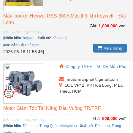
Máy thổi khí Heywel RSS-300A Máy thổi khí heywell – Đài
Loan
Giá:
1,000,000
vnđ
[Mã: G-69292-7]
[xem: 342]
[
Nhãn hiệu
:
heywel
-
Xuất xứ
:
đài loan]
[
Nơi bán
:
Hồ Chí Minh]
Mua hàng
2026-05-16 11:53:46]
Công ty TNHH TM- DV Mẫn Phát
motormanphat@gmail.com
16/1 VP42, KP Hòa Long, P Lái
Thiêu, HCM
Motor Giảm Tốc Tải Nặng Đầu Vuông TR/TRF
Giá:
800,000
vnđ
[Mã: G-69292-10]
[xem: 336]
[
Nhãn hiệu
:
Đài Loan, Trung Quốc, Malaysiaa
-
Xuất xứ
:
Đài Loan, Trung