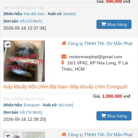
Giá:
500,000
vnđ
[Mã: G-69292-9]
[xem: 432]
[
Nhãn hiệu
:
hcp-đài loan
-
Xuất xứ
:
taiwan]
[
Nơi bán
:
Hồ Chí Minh]
Mua hàng
2026-05-16 12:37:36]
Công ty TNHH TM- DV Mẫn Phát
motormanphat@gmail.com
16/1 VP42, KP Hòa Long, P Lái
Thiêu, HCM
máy khuấy trộn chìm đài loan- Máy khuấy chìm Evergush
Giá:
1,000,000
vnđ
[Mã: G-69292-8]
[xem: 422]
[
Nhãn hiệu
:
Evergush
-
Xuất xứ
:
đài loan]
[
Nơi bán
:
Hồ Chí Minh]
Mua hàng
2026-05-16 12:38:20]
Công ty TNHH TM- DV Mẫn Phát