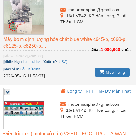
motormanphat@gmail.com
16/1 VP42, KP Hòa Long, P Lái
Thiêu, HCM
Máy bơm định lượng hóa chất blue white c645-p, c660-p,
c6125-p, c6250-p,...
Giá:
1,000,000
vnđ
[Mã: G-69292-2]
[xem: 388]
[
Nhãn hiệu
:
blue white
-
Xuất xứ
:
USA]
[
Nơi bán
:
Hồ Chí Minh]
Mua hàng
2026-05-16 11:58:07]
Công ty TNHH TM- DV Mẫn Phát
motormanphat@gmail.com
16/1 VP42, KP Hòa Long, P Lái
Thiêu, HCM
Điều tốc cơ: ( motor vô cấp):VSED TECO, TPG- TAIWAN,