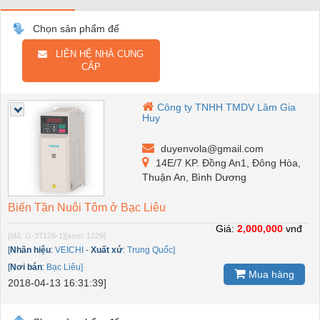
Chọn sản phẩm để
LIÊN HỆ NHÀ CUNG
CẤP
Công ty TNHH TMDV Lâm Gia
Huy
duyenvola@gmail.com
14E/7 KP. Đồng An1, Đông Hòa,
Thuận An, Bình Dương
Biến Tần Nuôi Tôm ở Bạc Liêu
Giá:
2,000,000
vnđ
[Mã: G-37126-1]
[xem: 1229]
[
Nhãn hiệu
:
VEICHI
-
Xuất xứ
:
Trung Quốc]
[
Nơi bán
:
Bạc Liêu]
Mua hàng
2018-04-13 16:31:39]