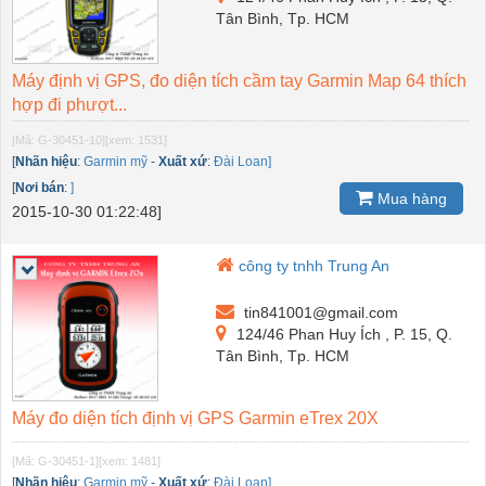
Tân Bình, Tp. HCM
Máy định vị GPS, đo diện tích cầm tay Garmin Map 64 thích
hợp đi phượt...
[Mã: G-30451-10]
[xem: 1531]
[
Nhãn hiệu
:
Garmin mỹ
-
Xuất xứ
:
Đài Loan]
[
Nơi bán
:
]
Mua hàng
2015-10-30 01:22:48]
công ty tnhh Trung An
tin841001@gmail.com
124/46 Phan Huy Ích , P. 15, Q.
Tân Bình, Tp. HCM
Máy đo diện tích định vị GPS Garmin eTrex 20X
[Mã: G-30451-1]
[xem: 1481]
[
Nhãn hiệu
:
Garmin mỹ
-
Xuất xứ
:
Đài Loan]