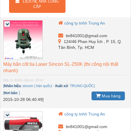
LIÊN HỆ NHÀ CUNG
CẤP
công ty tnhh Trung An
tin841001@gmail.com
124/46 Phan Huy Ích , P. 15, Q.
Tân Bình, Tp. HCM
Máy bắn cốt tia Laser Sincon SL-250K (thi công nội thất
nhanh)
[Mã: G-30451-4]
[xem: 2531]
[
Nhãn hiệu
:
sincon ( hàn quốc)
-
Xuất xứ
:
TRUNG QUỐC]
[
Nơi bán
:
]
Mua hàng
2015-10-28 06:40:49]
công ty tnhh Trung An
tin841001@gmail.com