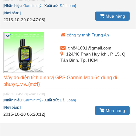
[
Nhãn hiệu
:
Garmin mỹ
-
Xuất xứ
:
Đài Loan]
[
Nơi bán
:
]
Mua hàng
2015-10-29 02:47:08]
công ty tnhh Trung An
tin841001@gmail.com
124/46 Phan Huy Ích , P. 15, Q.
Tân Bình, Tp. HCM
Máy đo diện tích định vị GPS Garmin Map 64 dùng đi
phượt,..v.v..(mới)
[Mã: G-30451-3]
[xem: 1238]
[
Nhãn hiệu
:
Garmin mỹ
-
Xuất xứ
:
Đài Loan]
[
Nơi bán
:
]
Mua hàng
2015-10-28 06:20:12]