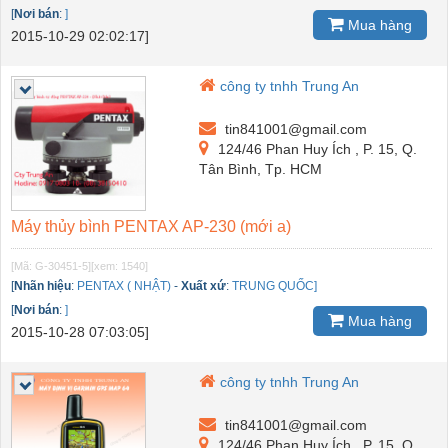
[
Nơi bán
:
]
Mua hàng
2015-10-29 02:02:17]
công ty tnhh Trung An
tin841001@gmail.com
124/46 Phan Huy Ích , P. 15, Q.
Tân Bình, Tp. HCM
Máy thủy bình PENTAX AP-230 (mới a)
[Mã: G-30451-5]
[xem: 1540]
[
Nhãn hiệu
:
PENTAX ( NHẬT)
-
Xuất xứ
:
TRUNG QUỐC]
[
Nơi bán
:
]
Mua hàng
2015-10-28 07:03:05]
công ty tnhh Trung An
tin841001@gmail.com
124/46 Phan Huy Ích , P. 15, Q.