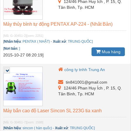
124/46 Phan Huy Ích , P. 15, Q.
Tân Bình, Tp. HCM
Máy thủy bình tự động PENTAX AP-224 - (Nhât Bản)
[Mã: G-30451-2]
[xem: 2251]
[
Nhãn hiệu
:
PENTAX ( NHẬT)
-
Xuất xứ
:
TRUNG QUỐC]
[
Nơi bán
:
]
Mua hàng
2015-10-27 08:20:19]
công ty tnhh Trung An
tin841001@gmail.com
124/46 Phan Huy Ích , P. 15, Q.
Tân Bình, Tp. HCM
Máy bắn cao độ Laser Sincon SL 223G tia xanh
[Mã: G-30451-7]
[xem: 1588]
[
Nhãn hiệu
:
sincon ( hàn quốc)
-
Xuất xứ
:
TRUNG QUỐC]