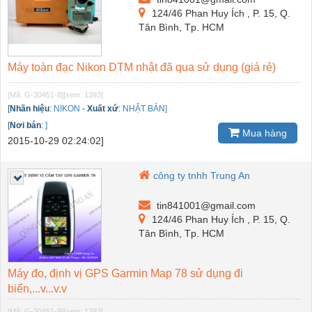
124/46 Phan Huy Ích , P. 15, Q.
Tân Bình, Tp. HCM
Máy toàn đạc Nikon DTM nhật đã qua sử dụng (giá rẻ)
[Mã: G-30451-8]
[xem: 1393]
[
Nhãn hiệu
:
NIKON
-
Xuất xứ
:
NHẬT BẢN]
[
Nơi bán
:
]
Mua hàng
2015-10-29 02:24:02]
công ty tnhh Trung An
tin841001@gmail.com
124/46 Phan Huy Ích , P. 15, Q.
Tân Bình, Tp. HCM
Máy đo, định vị GPS Garmin Map 78 sử dụng đi
biển,...v...v.v
[Mã: G-30451-9]
[xem: 1293]