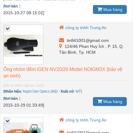
[
Nơi bán
:
]
Mua hàng
2015-10-27 08:15:02]
công ty tnhh Trung An
tin841001@gmail.com
124/46 Phan Huy Ích , P. 15, Q.
Tân Bình, Tp. HCM
Ống nhòm đêm iGEN NV20/20 Model NOIGM3X (bảo vệ
an ninh)
[Mã: G-30451-6]
[xem: 1421]
[
Nhãn hiệu
:
Night Owl Optics (Mỹ)
-
Xuất xứ
:
MỸ]
[
Nơi bán
:
]
Mua hàng
2015-10-29 01:33:49]
công ty tnhh Trung An
tin841001@gmail.com