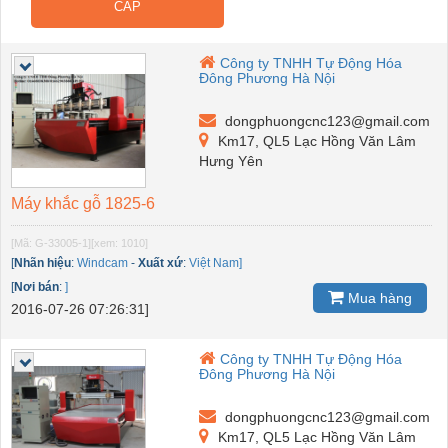
CẤP
Công ty TNHH Tự Động Hóa
Đông Phương Hà Nội
dongphuongcnc123@gmail.com
Km17, QL5 Lạc Hồng Văn Lâm
Hưng Yên
Máy khắc gỗ 1825-6
[Mã: G-33005-1]
[xem: 1010]
[
Nhãn hiệu
:
Windcam
-
Xuất xứ
:
Việt Nam]
[
Nơi bán
:
]
Mua hàng
2016-07-26 07:26:31]
Công ty TNHH Tự Động Hóa
Đông Phương Hà Nội
dongphuongcnc123@gmail.com
Km17, QL5 Lạc Hồng Văn Lâm