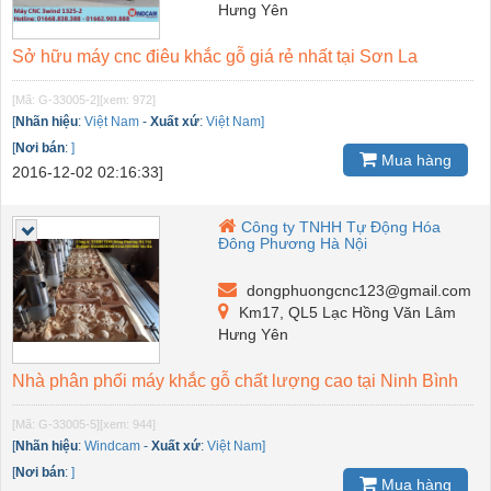
Hưng Yên
Sở hữu máy cnc điêu khắc gỗ giá rẻ nhất tại Sơn La
[Mã: G-33005-2]
[xem: 972]
[
Nhãn hiệu
:
Việt Nam
-
Xuất xứ
:
Việt Nam]
[
Nơi bán
:
]
Mua hàng
2016-12-02 02:16:33]
Công ty TNHH Tự Động Hóa
Đông Phương Hà Nội
dongphuongcnc123@gmail.com
Km17, QL5 Lạc Hồng Văn Lâm
Hưng Yên
Nhà phân phối máy khắc gỗ chất lượng cao tại Ninh Bình
[Mã: G-33005-5]
[xem: 944]
[
Nhãn hiệu
:
Windcam
-
Xuất xứ
:
Việt Nam]
[
Nơi bán
:
]
Mua hàng