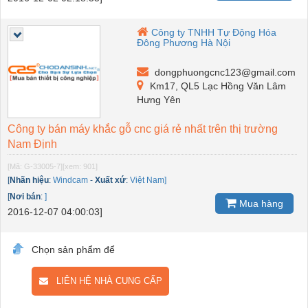
Công ty TNHH Tự Động Hóa
Đông Phương Hà Nội
dongphuongcnc123@gmail.com
Km17, QL5 Lạc Hồng Văn Lâm
Hưng Yên
Công ty bán máy khắc gỗ cnc giá rẻ nhất trên thị trường
Nam Định
[Mã: G-33005-7]
[xem: 901]
[
Nhãn hiệu
:
Windcam
-
Xuất xứ
:
Việt Nam]
[
Nơi bán
:
]
Mua hàng
2016-12-07 04:00:03]
Chọn sản phẩm để
LIÊN HỆ NHÀ CUNG CẤP