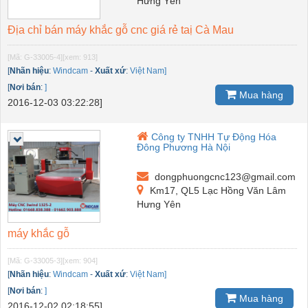
Hưng Yên
Địa chỉ bán máy khắc gỗ cnc giá rẻ taị Cà Mau
[Mã: G-33005-4]
[xem: 913]
[
Nhãn hiệu
:
Windcam
-
Xuất xứ
:
Việt Nam]
[
Nơi bán
:
]
Mua hàng
2016-12-03 03:22:28]
Công ty TNHH Tự Động Hóa
Đông Phương Hà Nội
dongphuongcnc123@gmail.com
Km17, QL5 Lạc Hồng Văn Lâm
Hưng Yên
máy khắc gỗ
[Mã: G-33005-3]
[xem: 904]
[
Nhãn hiệu
:
Windcam
-
Xuất xứ
:
Việt Nam]
[
Nơi bán
:
]
Mua hàng
2016-12-02 02:18:55]