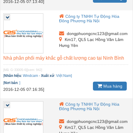
2016-12-05 07:13:40]
Công ty TNHH Tự Động Hóa
Đông Phương Hà Nội
dongphuongcnc123@gmail.com
Km17, QL5 Lạc Hồng Văn Lâm
Hưng Yên
Nhà phân phối máy khắc gỗ chất lượng cao tại Ninh Bình
[Mã: G-33005-6]
[xem: 942]
[
Nhãn hiệu
:
Windcam
-
Xuất xứ
:
Việt Nam]
[
Nơi bán
:
]
Mua hàng
2016-12-05 07:16:35]
Công ty TNHH Tự Động Hóa
Đông Phương Hà Nội
dongphuongcnc123@gmail.com
Km17, QL5 Lạc Hồng Văn Lâm