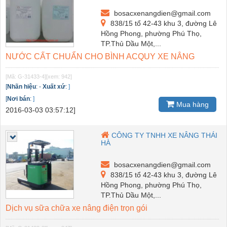
bosacxenangdien@gmail.com
838/15 tổ 42-43 khu 3, đường Lê
Hồng Phong, phường Phú Thọ,
TP.Thủ Dầu Một,...
NƯỚC CẤT CHUẨN CHO BÌNH ACQUY XE NÂNG
[Mã: G-31433-4]
[xem: 942]
[
Nhãn hiệu
:
-
Xuất xứ
:
]
[
Nơi bán
:
]
Mua hàng
2016-03-03 03:57:12]
CÔNG TY TNHH XE NÂNG THÁI
HÀ
bosacxenangdien@gmail.com
838/15 tổ 42-43 khu 3, đường Lê
Hồng Phong, phường Phú Thọ,
TP.Thủ Dầu Một,...
Dịch vụ sữa chữa xe nâng điện trọn gói