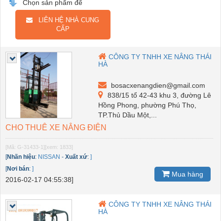
Chọn sản phẩm để
LIÊN HỆ NHÀ CUNG
CẤP
CÔNG TY TNHH XE NÂNG THÁI
HÀ
bosacxenangdien@gmail.com
838/15 tổ 42-43 khu 3, đường Lê
Hồng Phong, phường Phú Thọ,
TP.Thủ Dầu Một,...
CHO THUÊ XE NÂNG ĐIỆN
[Mã: G-31433-1]
[xem: 1833]
[
Nhãn hiệu
:
NISSAN
-
Xuất xứ
:
]
[
Nơi bán
:
]
Mua hàng
2016-02-17 04:55:38]
CÔNG TY TNHH XE NÂNG THÁI
HÀ