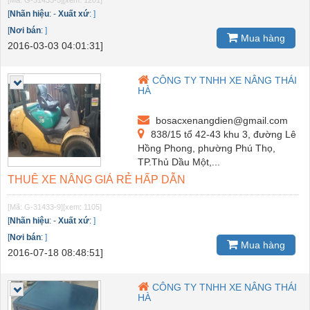
[Mã: G-31433-5]
[xem: 1201]
[
Nhãn hiệu
:
-
Xuất xứ
:
]
[
Nơi bán
:
]
Mua hàng
2016-03-03 04:01:31]
CÔNG TY TNHH XE NÂNG THÁI
HÀ
bosacxenangdien@gmail.com
838/15 tổ 42-43 khu 3, đường Lê
Hồng Phong, phường Phú Thọ,
TP.Thủ Dầu Một,...
THUÊ XE NÂNG GIÁ RẺ HẤP DẪN
[Mã: G-31433-9]
[xem: 1105]
[
Nhãn hiệu
:
-
Xuất xứ
:
]
[
Nơi bán
:
]
Mua hàng
2016-07-18 08:48:51]
CÔNG TY TNHH XE NÂNG THÁI
HÀ