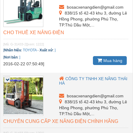
bosacxenangdien@gmail.com
838/15 tổ 42-43 khu 3, đường Lê
Hồng Phong, phường Phú Thọ,
TP.Thủ Dầu Một,...
CHO THUÊ XE NÂNG ĐIỆN
[Mã: G-31433-2]
[xem: 1222]
[
Nhãn hiệu
:
TOYOTA
-
Xuất xứ
:
]
[
Nơi bán
:
]
Mua hàng
2016-02-22 07:50:49]
CÔNG TY TNHH XE NÂNG THÁI
HÀ
bosacxenangdien@gmail.com
838/15 tổ 42-43 khu 3, đường Lê
Hồng Phong, phường Phú Thọ,
TP.Thủ Dầu Một,...
CHUYÊN CUNG CẤP XE NÂNG ĐIỆN CHÍNH HÃNG