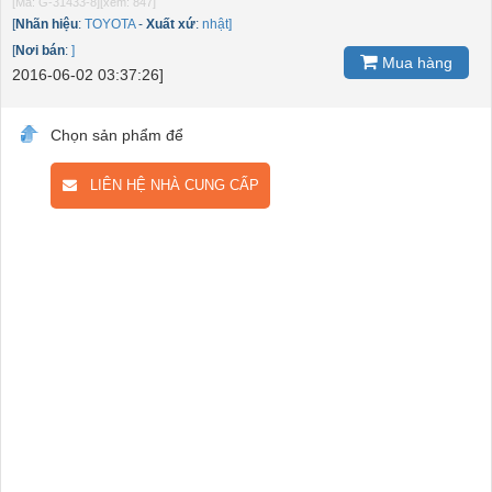
[Mã: G-31433-8]
[xem: 847]
[
Nhãn hiệu
:
TOYOTA
-
Xuất xứ
:
nhật]
[
Nơi bán
:
]
Mua hàng
2016-06-02 03:37:26]
Chọn sản phẩm để
LIÊN HỆ NHÀ CUNG CẤP