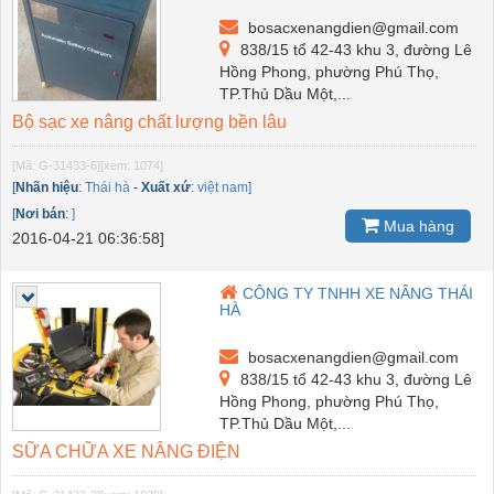
bosacxenangdien@gmail.com
838/15 tổ 42-43 khu 3, đường Lê
Hồng Phong, phường Phú Thọ,
TP.Thủ Dầu Một,...
Bộ sạc xe nâng chất lượng bền lâu
[Mã: G-31433-6]
[xem: 1074]
[
Nhãn hiệu
:
Thái hà
-
Xuất xứ
:
việt nam]
[
Nơi bán
:
]
Mua hàng
2016-04-21 06:36:58]
CÔNG TY TNHH XE NÂNG THÁI
HÀ
bosacxenangdien@gmail.com
838/15 tổ 42-43 khu 3, đường Lê
Hồng Phong, phường Phú Thọ,
TP.Thủ Dầu Một,...
SỮA CHỮA XE NÂNG ĐIỆN