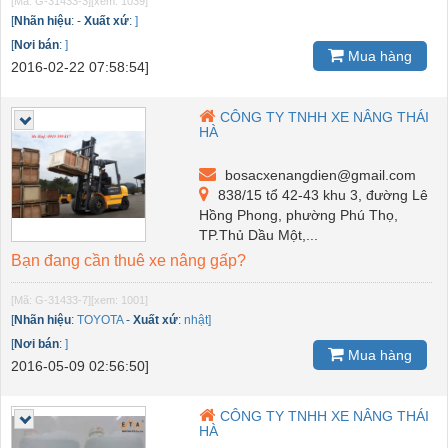
[Mã: G-31433-3]
[xem: 1039]
[
Nhãn hiệu
:
-
Xuất xứ
:
]
[
Nơi bán
:
]
Mua hàng
2016-02-22 07:58:54]
CÔNG TY TNHH XE NÂNG THÁI
HÀ
bosacxenangdien@gmail.com
838/15 tổ 42-43 khu 3, đường Lê
Hồng Phong, phường Phú Thọ,
TP.Thủ Dầu Một,...
Bạn đang cần thuê xe nâng gấp?
[Mã: G-31433-7]
[xem: 1001]
[
Nhãn hiệu
:
TOYOTA
-
Xuất xứ
:
nhật]
[
Nơi bán
:
]
Mua hàng
2016-05-09 02:56:50]
CÔNG TY TNHH XE NÂNG THÁI
HÀ