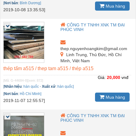
[
Nơi bán
:
Bình Dương]
Mua hàng
2019-10-08 13:35:53]
CÔNG TY TNHH XNK TM ĐẠI
PHÚC VINH
thep.nguyenhoangkim@gmail.com
Linh Trung, Thủ Đức, Hồ Chí
Minh, Việt Nam
thép tấm a515 / thep tam a515 / thép a515
Giá:
20,000
vnđ
[Mã: G-44684-8]
[xem: 872]
[
Nhãn hiệu
:
hàn quốc
-
Xuất xứ
:
hàn quốc]
[
Nơi bán
:
Hồ Chí Minh]
Mua hàng
2019-11-07 12:55:57]
CÔNG TY TNHH XNK TM ĐẠI
PHÚC VINH