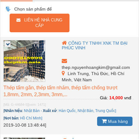
Chọn sản phẩm để
LIÊN HỆ NHÀ CUNG
CẤP
CÔNG TY TNHH XNK TM ĐẠI
PHÚC VINH
thep.nguyenhoangkim@gmail.com
Linh Trung, Thủ Đức, Hồ Chí
Minh, Việt Nam
Thép tấm gân, thép tấm nhám, thép tấm chống trượt
1,8mm, 2mm, 2,3mm, 3mm,...
Giá:
14,000
vnđ
[Mã: G-44684-5]
[xem: 1471]
[
Nhãn hiệu
:
Nhật Bản
-
Xuất xứ
:
Hàn Quốc, Nhật Bản, Trung Quốc]
[
Nơi bán
:
Hồ Chí Minh]
Mua hàng
2019-10-08 13:48:44]