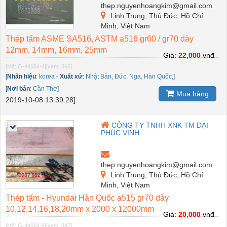
thep.nguyenhoangkim@gmail.com
Linh Trung, Thủ Đức, Hồ Chí
Minh, Việt Nam
Thép tấm ASME SA516, ASTM a516 gr60 / gr70 dày
12mm, 14mm, 16mm, 25mm
Giá:
22,000
vnđ
[Mã: G-44684-4]
[xem: 866]
[
Nhãn hiệu
:
korea
-
Xuất xứ
:
Nhật Bản, Đức, Nga, Hàn Quốc,]
[
Nơi bán
:
Cần Thơ]
Mua hàng
2019-10-08 13:39:28]
CÔNG TY TNHH XNK TM ĐẠI
PHÚC VINH
thep.nguyenhoangkim@gmail.com
Linh Trung, Thủ Đức, Hồ Chí
Minh, Việt Nam
Thép tấm - Hyundai Hàn Quốc a515 gr70 dày
10,12,14,16,18,20mm x 2000 x 12000mm
Giá:
20,000
vnđ
[Mã: G-44684-9]
[xem: 847]