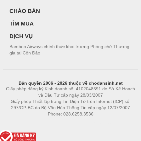
CHÀO BÁN
TÌM MUA
DỊCH VỤ
Bamboo Airways chính thức khai trương Phòng chờ Thương
gia tại Côn Đảo
Bản quyền 2006 - 2026 thuộc về chodansinh.net
Giấy phép đăng ký Kinh doanh số: 4102048591 do Sở Kế Hoạch
và Đầu Tư cấp ngày 28/03/2007
Giấy phép Thiết lập trang Tin Điện Tử trên Internet (ICP) số:
297/GP-BC do Bộ Văn Hóa Thông Tin cấp ngày 12/07/2007
Phone: 028.6258.3536
Phòng trọ
|
https://bdsgroup.vn
https://kqxs123.com