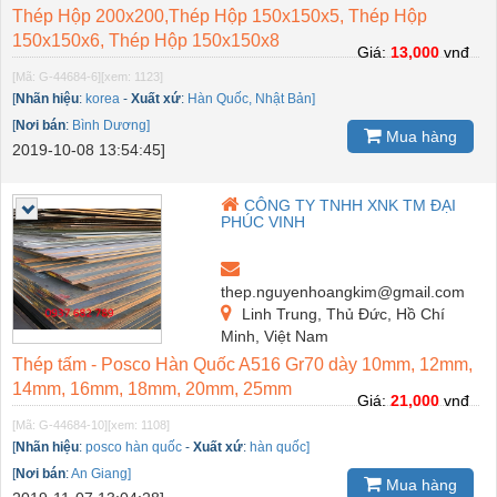
Thép Hộp 200x200,Thép Hộp 150x150x5, Thép Hộp
150x150x6, Thép Hộp 150x150x8
Giá:
13,000
vnđ
[Mã: G-44684-6]
[xem: 1123]
[
Nhãn hiệu
:
korea
-
Xuất xứ
:
Hàn Quốc, Nhật Bản]
[
Nơi bán
:
Bình Dương]
Mua hàng
2019-10-08 13:54:45]
CÔNG TY TNHH XNK TM ĐẠI
PHÚC VINH
thep.nguyenhoangkim@gmail.com
Linh Trung, Thủ Đức, Hồ Chí
Minh, Việt Nam
Thép tấm - Posco Hàn Quốc A516 Gr70 dày 10mm, 12mm,
14mm, 16mm, 18mm, 20mm, 25mm
Giá:
21,000
vnđ
[Mã: G-44684-10]
[xem: 1108]
[
Nhãn hiệu
:
posco hàn quốc
-
Xuất xứ
:
hàn quốc]
[
Nơi bán
:
An Giang]
Mua hàng