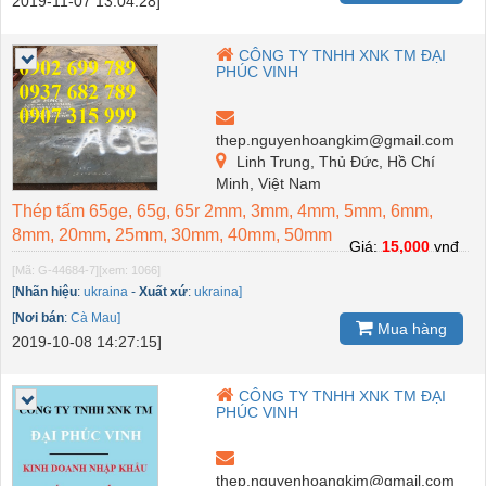
2019-11-07 13:04:28]
CÔNG TY TNHH XNK TM ĐẠI
PHÚC VINH
thep.nguyenhoangkim@gmail.com
Linh Trung, Thủ Đức, Hồ Chí
Minh, Việt Nam
Thép tấm 65ge, 65g, 65r 2mm, 3mm, 4mm, 5mm, 6mm,
8mm, 20mm, 25mm, 30mm, 40mm, 50mm
Giá:
15,000
vnđ
[Mã: G-44684-7]
[xem: 1066]
[
Nhãn hiệu
:
ukraina
-
Xuất xứ
:
ukraina]
[
Nơi bán
:
Cà Mau]
Mua hàng
2019-10-08 14:27:15]
CÔNG TY TNHH XNK TM ĐẠI
PHÚC VINH
thep.nguyenhoangkim@gmail.com