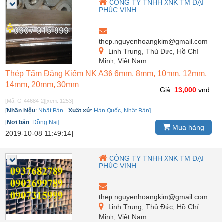
CÔNG TY TNHH XNK TM ĐẠI
PHÚC VINH
thep.nguyenhoangkim@gmail.com
Linh Trung, Thủ Đức, Hồ Chí
Minh, Việt Nam
Thép Tấm Đăng Kiểm NK A36 6mm, 8mm, 10mm, 12mm,
14mm, 20mm, 30mm
Giá:
13,000
vnđ
[Mã: G-44684-2]
[xem: 1253]
[
Nhãn hiệu
:
Nhật Bản
-
Xuất xứ
:
Hàn Quốc, Nhật Bản]
[
Nơi bán
:
Đồng Nai]
Mua hàng
2019-10-08 11:49:14]
CÔNG TY TNHH XNK TM ĐẠI
PHÚC VINH
thep.nguyenhoangkim@gmail.com
Linh Trung, Thủ Đức, Hồ Chí
Minh, Việt Nam