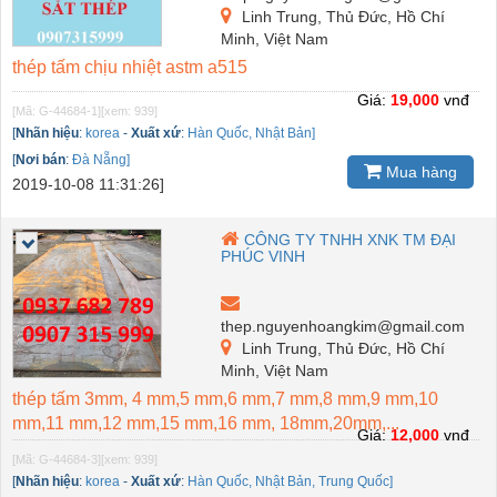
Linh Trung, Thủ Đức, Hồ Chí
Minh, Việt Nam
thép tấm chịu nhiệt astm a515
Giá:
19,000
vnđ
[Mã: G-44684-1]
[xem: 939]
[
Nhãn hiệu
:
korea
-
Xuất xứ
:
Hàn Quốc, Nhật Bản]
[
Nơi bán
:
Đà Nẵng]
Mua hàng
2019-10-08 11:31:26]
CÔNG TY TNHH XNK TM ĐẠI
PHÚC VINH
thep.nguyenhoangkim@gmail.com
Linh Trung, Thủ Đức, Hồ Chí
Minh, Việt Nam
thép tấm 3mm, 4 mm,5 mm,6 mm,7 mm,8 mm,9 mm,10
mm,11 mm,12 mm,15 mm,16 mm, 18mm,20mm,...
Giá:
12,000
vnđ
[Mã: G-44684-3]
[xem: 939]
[
Nhãn hiệu
:
korea
-
Xuất xứ
:
Hàn Quốc, Nhật Bản, Trung Quốc]