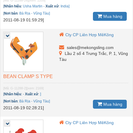
[Mã: G-11288-26]
[xem: 2205]
[
Nhãn hiệu
:
Usha Martin
-
Xuất xứ
:
India]
[
Nơi bán
:
Bà Rịa - Vũng Tàu]
Mua hàng
2011-08-19 01:59:29]
Cty CP Liên Hợp MêKông
sales@mekongsling.com
Lầu 2 số 4 Trưng Trắc, P. 1, Vũng
Tàu
BEAN CLAMP S TYPE
[Mã: G-11288-2]
[xem: 2169]
[
Nhãn hiệu
:
-
Xuất xứ
:
]
[
Nơi bán
:
Bà Rịa - Vũng Tàu]
Mua hàng
2011-08-19 02:28:21]
Cty CP Liên Hợp MêKông