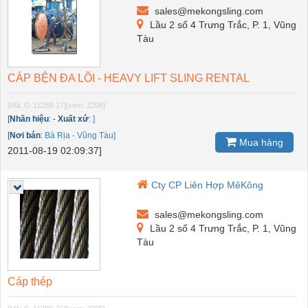
sales@mekongsling.com
Lầu 2 số 4 Trưng Trắc, P. 1, Vũng
Tàu
CÁP BỆN ĐA LÕI - HEAVY LIFT SLING RENTAL
[Mã: G-11288-17]
[xem: 2208]
[
Nhãn hiệu
:
-
Xuất xứ
:
]
[
Nơi bán
:
Bà Rịa - Vũng Tàu]
Mua hàng
2011-08-19 02:09:37]
Cty CP Liên Hợp MêKông
sales@mekongsling.com
Lầu 2 số 4 Trưng Trắc, P. 1, Vũng
Tàu
Cáp thép