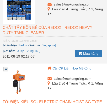
sales@mekongsling.com
Lầu 2 số 4 Trưng Trắc, P. 1, Vũng
Tàu
CHẤT TẨY BỒN BỂ CỦA REDOX - REDOX HEAVY
DUTY TANK CLEANER
[Mã: G-11288-10]
[xem: 2862]
[
Nhãn hiệu
:
Redox
-
Xuất xứ
:
Singapore]
[
Nơi bán
:
Bà Rịa - Vũng Tàu]
Mua hàng
2011-08-19 02:17:05]
Cty CP Liên Hợp MêKông
sales@mekongsling.com
Lầu 2 số 4 Trưng Trắc, P. 1, Vũng
Tàu
TỜI ĐIỆN KIỂU SG - ELECTRIC CHAIN HOIST SG TYPE