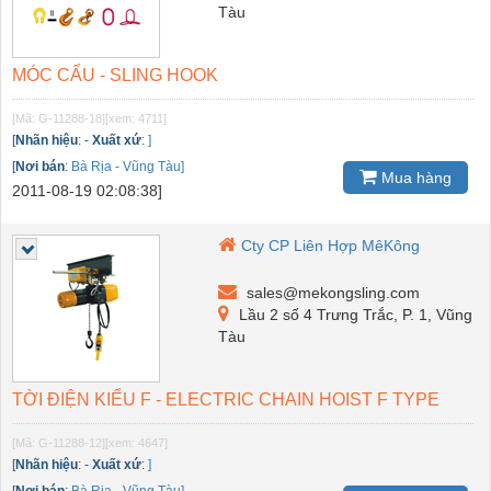
Tàu
MÓC CẨU - SLING HOOK
[Mã: G-11288-18]
[xem: 4711]
[
Nhãn hiệu
:
-
Xuất xứ
:
]
[
Nơi bán
:
Bà Rịa - Vũng Tàu]
Mua hàng
2011-08-19 02:08:38]
Cty CP Liên Hợp MêKông
sales@mekongsling.com
Lầu 2 số 4 Trưng Trắc, P. 1, Vũng
Tàu
TỜI ĐIỆN KIỂU F - ELECTRIC CHAIN HOIST F TYPE
[Mã: G-11288-12]
[xem: 4647]
[
Nhãn hiệu
:
-
Xuất xứ
:
]
[
Nơi bán
:
Bà Rịa - Vũng Tàu]