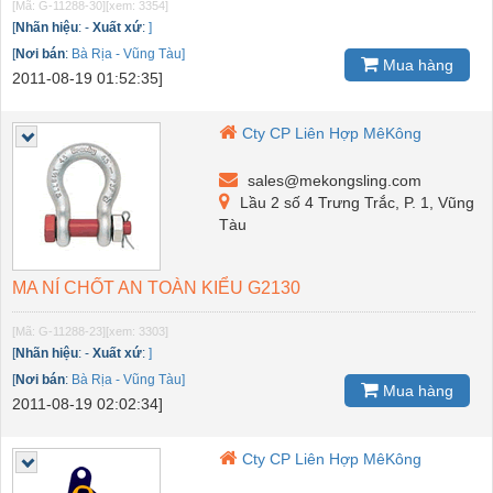
[Mã: G-11288-30]
[xem: 3354]
[
Nhãn hiệu
:
-
Xuất xứ
:
]
[
Nơi bán
:
Bà Rịa - Vũng Tàu]
Mua hàng
2011-08-19 01:52:35]
Cty CP Liên Hợp MêKông
sales@mekongsling.com
Lầu 2 số 4 Trưng Trắc, P. 1, Vũng
Tàu
MA NÍ CHỐT AN TOÀN KIỂU G2130
[Mã: G-11288-23]
[xem: 3303]
[
Nhãn hiệu
:
-
Xuất xứ
:
]
[
Nơi bán
:
Bà Rịa - Vũng Tàu]
Mua hàng
2011-08-19 02:02:34]
Cty CP Liên Hợp MêKông