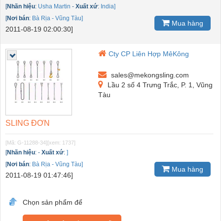
[
Nhãn hiệu
:
Usha Martin
-
Xuất xứ
:
India]
[
Nơi bán
:
Bà Rịa - Vũng Tàu]
Mua hàng
2011-08-19 02:00:30]
Cty CP Liên Hợp MêKông
sales@mekongsling.com
Lầu 2 số 4 Trưng Trắc, P. 1, Vũng
Tàu
SLING ĐƠN
[Mã: G-11288-34]
[xem: 1737]
[
Nhãn hiệu
:
-
Xuất xứ
:
]
[
Nơi bán
:
Bà Rịa - Vũng Tàu]
Mua hàng
2011-08-19 01:47:46]
Chọn sản phẩm để