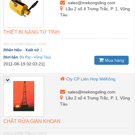
sales@mekongsling.com
Lầu 2 số 4 Trưng Trắc, P. 1, Vũng
Tàu
THIẾT BỊ NÂNG TỪ TÍNH
[Mã: G-11288-22]
[xem: 2326]
[
Nhãn hiệu
:
-
Xuất xứ
:
]
[
Nơi bán
:
Bà Rịa - Vũng Tàu]
Mua hàng
2011-08-19 02:03:21]
Cty CP Liên Hợp MêKông
sales@mekongsling.com
Lầu 2 số 4 Trưng Trắc, P. 1, Vũng
Tàu
CHẤT RỬA GIÀN KHOAN
[Mã: G-11288-37]
[xem: 2324]