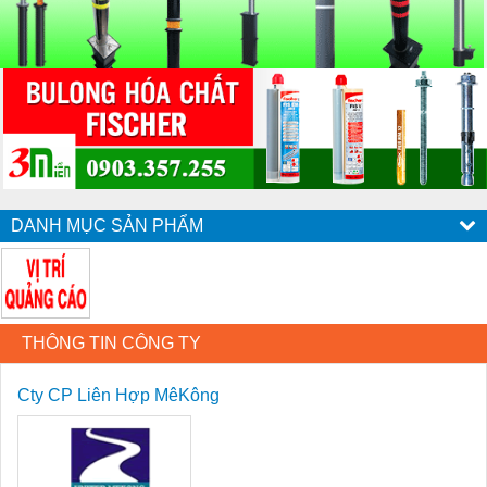
DANH MỤC SẢN PHẨM
THÔNG TIN CÔNG TY
Cty CP Liên Hợp MêKông