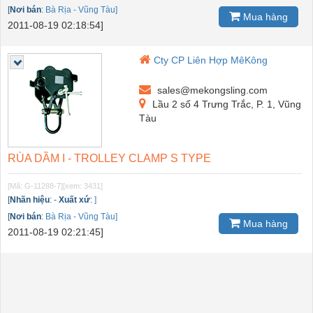
[
Nơi bán
:
Bà Rịa - Vũng Tàu]
Mua hàng
2011-08-19 02:18:54]
Cty CP Liên Hợp MêKông
sales@mekongsling.com
Lầu 2 số 4 Trưng Trắc, P. 1, Vũng
Tàu
RÙA DẦM I - TROLLEY CLAMP S TYPE
[Mã: G-11288-7]
[xem: 3431]
[
Nhãn hiệu
:
-
Xuất xứ
:
]
[
Nơi bán
:
Bà Rịa - Vũng Tàu]
Mua hàng
2011-08-19 02:21:45]