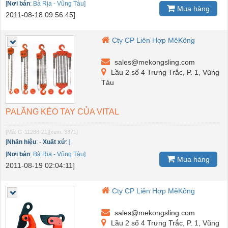
[
Nơi bán
:
Bà Rịa - Vũng Tàu]
Mua hàng
2011-08-18 09:56:45]
Cty CP Liên Hợp MêKông
sales@mekongsling.com
Lầu 2 số 4 Trưng Trắc, P. 1, Vũng
Tàu
PALĂNG KÉO TAY CỦA VITAL
[Mã: G-11288-21]
[xem: 3871]
[
Nhãn hiệu
:
-
Xuất xứ
:
]
[
Nơi bán
:
Bà Rịa - Vũng Tàu]
Mua hàng
2011-08-19 02:04:11]
Cty CP Liên Hợp MêKông
sales@mekongsling.com
Lầu 2 số 4 Trưng Trắc, P. 1, Vũng