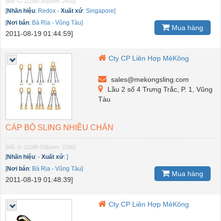
[Mã: G-11288-36]
[xem: 2410]
[
Nhãn hiệu
:
Redox
-
Xuất xứ
:
Singapore]
[
Nơi bán
:
Bà Rịa - Vũng Tàu]
Mua hàng
2011-08-19 01:44:59]
Cty CP Liên Hợp MêKông
sales@mekongsling.com
Lầu 2 số 4 Trưng Trắc, P. 1, Vũng
Tàu
CÁP BỘ SLING NHIỀU CHÂN
[Mã: G-11288-33]
[xem: 2336]
[
Nhãn hiệu
:
-
Xuất xứ
:
]
[
Nơi bán
:
Bà Rịa - Vũng Tàu]
Mua hàng
2011-08-19 01:48:39]
Cty CP Liên Hợp MêKông