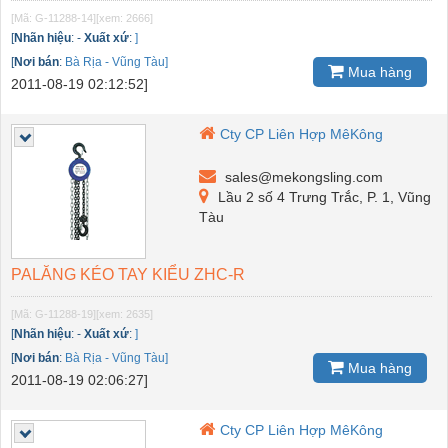
[Mã: G-11288-14]
[xem: 2666]
[
Nhãn hiệu
:
-
Xuất xứ
:
]
[
Nơi bán
:
Bà Rịa - Vũng Tàu]
Mua hàng
2011-08-19 02:12:52]
Cty CP Liên Hợp MêKông
sales@mekongsling.com
Lầu 2 số 4 Trưng Trắc, P. 1, Vũng
Tàu
PALĂNG KÉO TAY KIỂU ZHC-R
[Mã: G-11288-19]
[xem: 2635]
[
Nhãn hiệu
:
-
Xuất xứ
:
]
[
Nơi bán
:
Bà Rịa - Vũng Tàu]
Mua hàng
2011-08-19 02:06:27]
Cty CP Liên Hợp MêKông