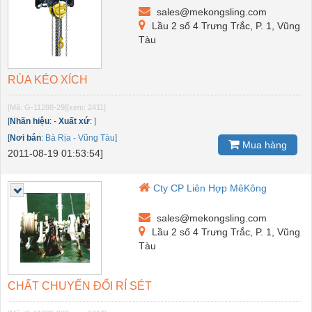
sales@mekongsling.com
Lầu 2 số 4 Trưng Trắc, P. 1, Vũng
Tàu
RÙA KÉO XÍCH
[Mã: G-11288-29]
[xem: 2411]
[
Nhãn hiệu
:
-
Xuất xứ
:
]
[
Nơi bán
:
Bà Rịa - Vũng Tàu]
Mua hàng
2011-08-19 01:53:54]
Cty CP Liên Hợp MêKông
sales@mekongsling.com
Lầu 2 số 4 Trưng Trắc, P. 1, Vũng
Tàu
CHẤT CHUYỂN ĐỔI RỈ SÉT