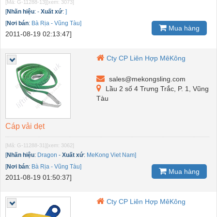
[Mã: G-11288-13]
[xem: 3073]
[
Nhãn hiệu
:
-
Xuất xứ
:
]
[
Nơi bán
:
Bà Rịa - Vũng Tàu]
Mua hàng
2011-08-19 02:13:47]
Cty CP Liên Hợp MêKông
sales@mekongsling.com
Lầu 2 số 4 Trưng Trắc, P. 1, Vũng
Tàu
Cáp vải dẹt
[Mã: G-11288-31]
[xem: 3062]
[
Nhãn hiệu
:
Dragon
-
Xuất xứ
:
MeKong Viet Nam]
[
Nơi bán
:
Bà Rịa - Vũng Tàu]
Mua hàng
2011-08-19 01:50:37]
Cty CP Liên Hợp MêKông