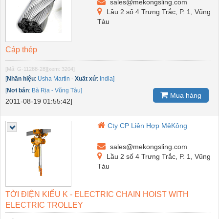
sales@mekongsling.com
Lầu 2 số 4 Trưng Trắc, P. 1, Vũng
Tàu
Cáp thép
[Mã: G-11288-28]
[xem: 3204]
[
Nhãn hiệu
:
Usha Martin
-
Xuất xứ
:
India]
[
Nơi bán
:
Bà Rịa - Vũng Tàu]
Mua hàng
2011-08-19 01:55:42]
Cty CP Liên Hợp MêKông
sales@mekongsling.com
Lầu 2 số 4 Trưng Trắc, P. 1, Vũng
Tàu
TỜI ĐIỆN KIỂU K - ELECTRIC CHAIN HOIST WITH
ELECTRIC TROLLEY