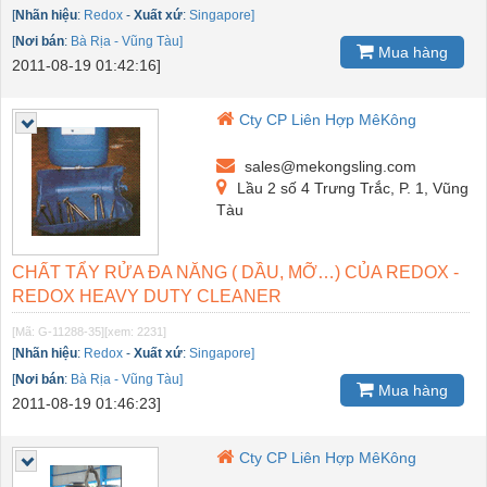
[
Nhãn hiệu
:
Redox
-
Xuất xứ
:
Singapore]
[
Nơi bán
:
Bà Rịa - Vũng Tàu]
Mua hàng
2011-08-19 01:42:16]
Cty CP Liên Hợp MêKông
sales@mekongsling.com
Lầu 2 số 4 Trưng Trắc, P. 1, Vũng
Tàu
CHẤT TẨY RỬA ĐA NĂNG ( DẦU, MỠ…) CỦA REDOX -
REDOX HEAVY DUTY CLEANER
[Mã: G-11288-35]
[xem: 2231]
[
Nhãn hiệu
:
Redox
-
Xuất xứ
:
Singapore]
[
Nơi bán
:
Bà Rịa - Vũng Tàu]
Mua hàng
2011-08-19 01:46:23]
Cty CP Liên Hợp MêKông