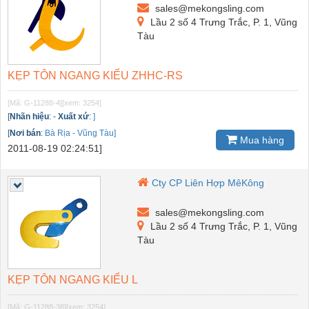
sales@mekongsling.com
Lầu 2 số 4 Trưng Trắc, P. 1, Vũng
Tàu
KẸP TÔN NGANG KIỂU ZHHC-RS
[Mã: G-11288-4]
[xem: 3254]
[
Nhãn hiệu
:
-
Xuất xứ
:
]
[
Nơi bán
:
Bà Rịa - Vũng Tàu]
Mua hàng
2011-08-19 02:24:51]
Cty CP Liên Hợp MêKông
sales@mekongsling.com
Lầu 2 số 4 Trưng Trắc, P. 1, Vũng
Tàu
KẸP TÔN NGANG KIỂU L
[Mã: G-11288-38]
[xem: 3254]