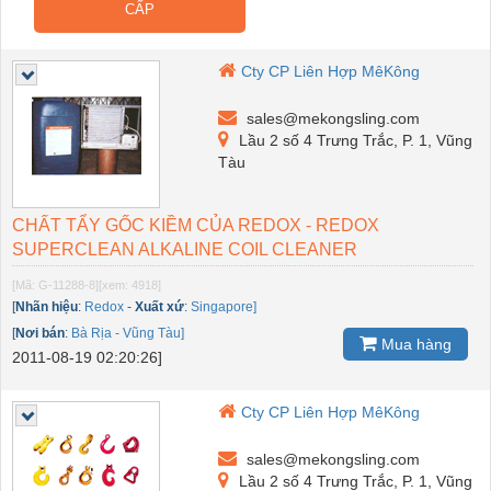
CẤP
Cty CP Liên Hợp MêKông
sales@mekongsling.com
Lầu 2 số 4 Trưng Trắc, P. 1, Vũng
Tàu
CHẤT TẨY GỐC KIỀM CỦA REDOX - REDOX
SUPERCLEAN ALKALINE COIL CLEANER
[Mã: G-11288-8]
[xem: 4918]
[
Nhãn hiệu
:
Redox
-
Xuất xứ
:
Singapore]
[
Nơi bán
:
Bà Rịa - Vũng Tàu]
Mua hàng
2011-08-19 02:20:26]
Cty CP Liên Hợp MêKông
sales@mekongsling.com
Lầu 2 số 4 Trưng Trắc, P. 1, Vũng