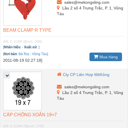
sales@mekongsling.com
Lầu 2 số 4 Trưng Trắc, P. 1, Vũng
Tàu
BEAM CLAMP R TYPE
[Mã: G-11288-3]
[xem: 1895]
[
Nhãn hiệu
:
-
Xuất xứ
:
]
[
Nơi bán
:
Bà Rịa - Vũng Tàu]
Mua hàng
2011-08-19 02:27:18]
Cty CP Liên Hợp MêKông
sales@mekongsling.com
Lầu 2 số 4 Trưng Trắc, P. 1, Vũng
Tàu
CÁP CHỐNG XOẮN 19×7
[Mã: G-11288-25]
[xem: 1769]