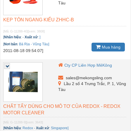
Tàu
KẸP TÔN NGANG KIỂU ZHHC-B
[Mã: G-11288-40]
[xem: 3808]
[
Nhãn hiệu
:
-
Xuất xứ
:
]
[
Nơi bán
:
Bà Rịa - Vũng Tàu]
Mua hàng
2011-08-18 09:54:07]
Cty CP Liên Hợp MêKông
sales@mekongsling.com
Lầu 2 số 4 Trưng Trắc, P. 1, Vũng
Tàu
CHẤT TẨY DÙNG CHO MÔ TƠ CỦA REDOX - REDOX
MOTOR CLEANER
[Mã: G-11288-9]
[xem: 3643]
[
Nhãn hiệu
:
Redox
-
Xuất xứ
:
Singapore]