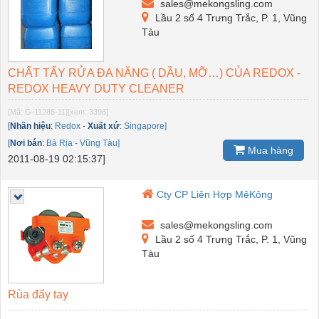
sales@mekongsling.com
Lầu 2 số 4 Trưng Trắc, P. 1, Vũng
Tàu
CHẤT TẨY RỬA ĐA NĂNG ( DẦU, MỠ…) CỦA REDOX -
REDOX HEAVY DUTY CLEANER
[Mã: G-11288-11]
[xem: 3398]
[
Nhãn hiệu
:
Redox
-
Xuất xứ
:
Singapore]
[
Nơi bán
:
Bà Rịa - Vũng Tàu]
Mua hàng
2011-08-19 02:15:37]
Cty CP Liên Hợp MêKông
sales@mekongsling.com
Lầu 2 số 4 Trưng Trắc, P. 1, Vũng
Tàu
Rùa đẩy tay