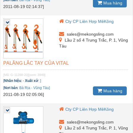
Mua hàng
2011-08-19 02:14:37]
Cty CP Liên Hợp MêKông
sales@mekongsling.com
Lầu 2 số 4 Trưng Trắc, P. 1, Vũng
Tàu
PALĂNG LẮC TAY CỦA VITAL
[Mã: G-11288-20]
[xem: 3949]
[
Nhãn hiệu
:
-
Xuất xứ
:
]
[
Nơi bán
:
Bà Rịa - Vũng Tàu]
Mua hàng
2011-08-19 02:05:06]
Cty CP Liên Hợp MêKông
sales@mekongsling.com
Lầu 2 số 4 Trưng Trắc, P. 1, Vũng