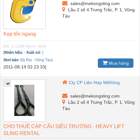
sales@mekongsling.com
Lầu 2 số 4 Trưng Trắc, P. 1, Vũng
Tàu
Kẹp tôn ngang
[Mã: G-11288-5]
[xem: 3034]
[
Nhãn hiệu
:
-
Xuất xứ
:
]
[
Nơi bán
:
Bà Rịa - Vũng Tàu]
Mua hàng
2011-08-19 02:23:33]
Cty CP Liên Hợp MêKông
sales@mekongsling.com
Lầu 2 số 4 Trưng Trắc, P. 1, Vũng
Tàu
CHO THUÊ CÁP CẨU SIÊU TRƯỜNG - HEAVY LIFT
SLING RENTAL