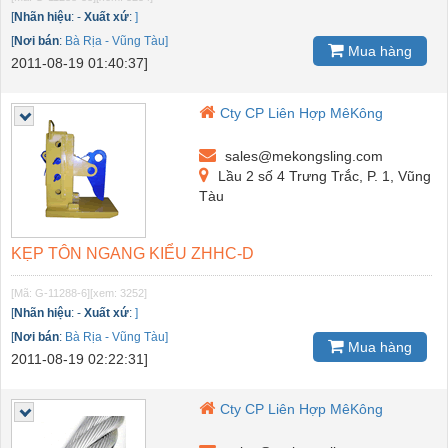
[
Nhãn hiệu
:
-
Xuất xứ
:
]
[
Nơi bán
:
Bà Rịa - Vũng Tàu]
Mua hàng
2011-08-19 01:40:37]
Cty CP Liên Hợp MêKông
sales@mekongsling.com
Lầu 2 số 4 Trưng Trắc, P. 1, Vũng
Tàu
KẸP TÔN NGANG KIỂU ZHHC-D
[Mã: G-11288-6]
[xem: 3252]
[
Nhãn hiệu
:
-
Xuất xứ
:
]
[
Nơi bán
:
Bà Rịa - Vũng Tàu]
Mua hàng
2011-08-19 02:22:31]
Cty CP Liên Hợp MêKông