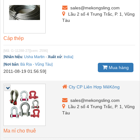
sales@mekongsling.com
Lầu 2 số 4 Trưng Trắc, P. 1, Vũng
Tàu
Cáp thép
[Mã: G-11288-27]
[xem: 2596]
[
Nhãn hiệu
:
Usha Martin
-
Xuất xứ
:
India]
[
Nơi bán
:
Bà Rịa - Vũng Tàu]
Mua hàng
2011-08-19 01:56:59]
Cty CP Liên Hợp MêKông
sales@mekongsling.com
Lầu 2 số 4 Trưng Trắc, P. 1, Vũng
Tàu
Ma ní cho thuê