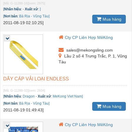
[Mã: G-11288-16]
[xem: 2975]
[
Nhãn hiệu
:
-
Xuất xứ
:
]
[
Nơi bán
:
Bà Rịa - Vũng Tàu]
Mua hàng
2011-08-19 02:10:25]
Cty CP Liên Hợp MêKông
sales@mekongsling.com
Lầu 2 số 4 Trưng Trắc, P. 1, Vũng
Tàu
DÂY CÁP VẢI LOẠI ENDLESS
[Mã: G-11288-32]
[xem: 2934]
[
Nhãn hiệu
:
Dragon
-
Xuất xứ
:
MeKong Viet Nam]
[
Nơi bán
:
Bà Rịa - Vũng Tàu]
Mua hàng
2011-08-19 01:49:43]
Cty CP Liên Hợp MêKông