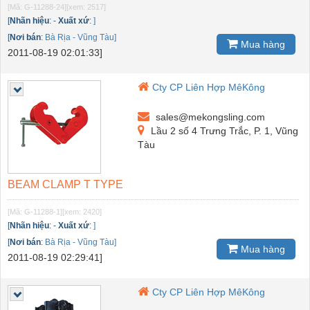
[Mã: G-11288-24]
[xem: 2517]
[
Nhãn hiệu
:
-
Xuất xứ
:
]
[
Nơi bán
:
Bà Rịa - Vũng Tàu]
Mua hàng
2011-08-19 02:01:33]
Cty CP Liên Hợp MêKông
sales@mekongsling.com
Lầu 2 số 4 Trưng Trắc, P. 1, Vũng
Tàu
BEAM CLAMP T TYPE
[Mã: G-11288-1]
[xem: 2420]
[
Nhãn hiệu
:
-
Xuất xứ
:
]
[
Nơi bán
:
Bà Rịa - Vũng Tàu]
Mua hàng
2011-08-19 02:29:41]
Cty CP Liên Hợp MêKông