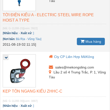
Tàu
TỜI ĐIỆN KIỂU A - ELECTRIC STEEL WIRE ROPE
HOIST A TYPE
[Mã: G-11288-15]
[xem: 3922]
[
Nhãn hiệu
:
-
Xuất xứ
:
]
[
Nơi bán
:
Bà Rịa - Vũng Tàu]
Mua hàng
2011-08-19 02:11:15]
Cty CP Liên Hợp MêKông
sales@mekongsling.com
Lầu 2 số 4 Trưng Trắc, P. 1, Vũng
Tàu
KẸP TÔN NGANG KIỂU ZHHC-C
[Mã: G-11288-39]
[xem: 3887]
[
Nhãn hiệu
:
-
Xuất xứ
:
]