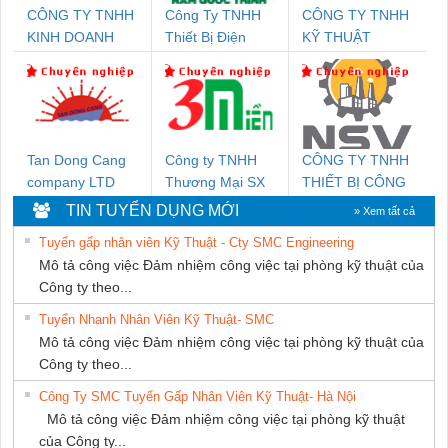
CÔNG TY TNHH
Công Ty TNHH
CÔNG TY TNHH
KINH DOANH
Thiết Bị Điện
KỸ THUẬT
DỊCH VỤ XNK
Nam Quốc Thịnh
KTECH VIỆT
PHƯƠNG NAM
NAM
Tan Dong Cang
Công ty TNHH
CÔNG TY TNHH
company LTD
Thương Mại SX
THIẾT BỊ CÔNG
Ba Miền
NGHIỆP NIHON
TIN TUYỂN DỤNG MỚI
» Xem tất cả
SETSUBI VIỆT
Tuyển gấp nhân viên Kỹ Thuật - Cty SMC Engineering
NAM
Mô tả công việc Đảm nhiệm công việc tại phòng kỹ thuật của
Công ty theo...
Tuyển Nhanh Nhân Viên Kỹ Thuật- SMC
Mô tả công việc Đảm nhiệm công việc tại phòng kỹ thuật của
Công ty theo...
Công Ty SMC Tuyển Gấp Nhân Viên Kỹ Thuật- Hà Nội
Mô tả công việc Đảm nhiệm công việc tại phòng kỹ thuật
của Công ty...