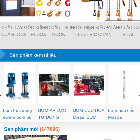
CHẤT TẨY GỐC KIỀM
MÓC CẨU - SLING
TỜI ĐIỆN KIỂU F -
PALĂNG LẮC TA
CỦA REDOX - REDOX
HOOK
ELECTRIC CHAIN
VITAL
SUPERCLEAN
HOIST F TYPE
ALKALINE COIL
Sản phẩm xem nhiều
CLEANER
‹
›
bom truc dung
BƠM ÁP LỰC
BOM CUU HOA
bơm hoả tiển
ewara,bom bu
TỰ ĐỘNG
Diesel,BOM
Mastra
ewara
CHUA CHAY
Sản phẩm mới
(147896)