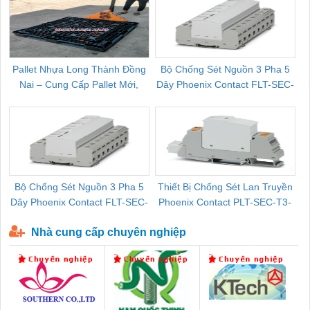
Pallet Nhựa Long Thành Đồng
Bộ Chống Sét Nguồn 3 Pha 5
Nai – Cung Cấp Pallet Mới,
Dây Phoenix Contact FLT-SEC-
C
Pallet Cũ Giá Tốt
P-T1-3S-264/50-FM - 2909589
Bộ Chống Sét Nguồn 3 Pha 5
Thiết Bị Chống Sét Lan Truyền
B
Dây Phoenix Contact FLT-SEC-
Phoenix Contact PLT-SEC-T3-
P-T1-3S-440/35-FM - 2908264
230-FM-PT - 2907928
Nhà cung cấp chuyên nghiệp