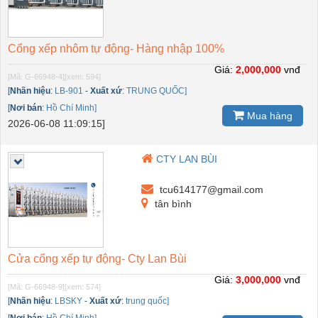
Cổng xếp nhôm tự động- Hàng nhập 100%
Giá:
2,000,000
vnđ
[Mã: G-66948-4]
[xem: 594]
[
Nhãn hiệu
:
LB-901
-
Xuất xứ
:
TRUNG QUỐC]
[
Nơi bán
:
Hồ Chí Minh]
Mua hàng
2026-06-08 11:09:15]
CTY LAN BÙI
tcu614177@gmail.com
tân bình
Cửa cổng xếp tự động- Cty Lan Bùi
Giá:
3,000,000
vnđ
[Mã: G-66948-9]
[xem: 574]
[
Nhãn hiệu
:
LBSKY
-
Xuất xứ
:
trung quốc]