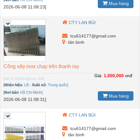
[
Nơi bán
:
Hồ Chí Minh]
Mua hàng
2026-06-08 11:08:23]
CTY LAN BÙI
tcu614177@gmail.com
tân bình
Cổng xếp inox chạy trên thanh ray
Giá:
1,000,000
vnđ
[Mã: G-66948-8]
[xem: 536]
[
Nhãn hiệu
:
LB
-
Xuất xứ
:
Trung quốc]
[
Nơi bán
:
Hồ Chí Minh]
Mua hàng
2026-06-08 11:08:31]
CTY LAN BÙI
tcu614177@gmail.com
tân bình