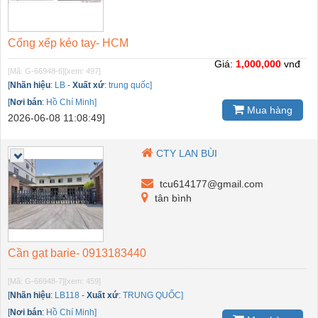
Cổng xếp kéo tay- HCM
Giá:
1,000,000
vnđ
[Mã: G-66948-6]
[xem: 497]
[
Nhãn hiệu
:
LB
-
Xuất xứ
:
trung quốc]
[
Nơi bán
:
Hồ Chí Minh]
Mua hàng
2026-06-08 11:08:49]
CTY LAN BÙI
tcu614177@gmail.com
tân bình
Cần gạt barie- 0913183440
[Mã: G-66948-7]
[xem: 459]
[
Nhãn hiệu
:
LB118
-
Xuất xứ
:
TRUNG QUỐC]
[
Nơi bán
:
Hồ Chí Minh]