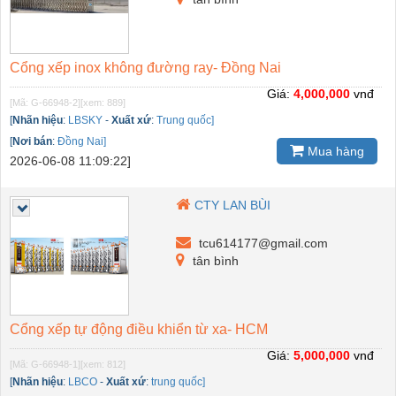
Cổng xếp inox không đường ray- Đồng Nai
Giá:
4,000,000
vnđ
[Mã: G-66948-2]
[xem: 889]
[
Nhãn hiệu
:
LBSKY
-
Xuất xứ
:
Trung quốc]
[
Nơi bán
:
Đồng Nai]
Mua hàng
2026-06-08 11:09:22]
CTY LAN BÙI
tcu614177@gmail.com
tân bình
Cổng xếp tự động điều khiển từ xa- HCM
Giá:
5,000,000
vnđ
[Mã: G-66948-1]
[xem: 812]
[
Nhãn hiệu
:
LBCO
-
Xuất xứ
:
trung quốc]