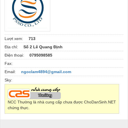
Lượt xem:
713
Địa chỉ:
Số 2 Lê Quang Định
Điện thoại:
0795098585
Fax:
Email:
ngoclam4894@gmail.com
Sky:
NCC Thường là nhà cung cấp chưa được ChoDanSinh.NET
chứng thực.