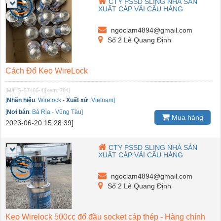
CTY PSSD SLING NHÀ SẢN
XUẤT CÁP VẢI CẨU HÀNG
ngoclam4894@gmail.com
Số 2 Lê Quang Định
Cách Đổ Keo WireLock
[Mã: G-57466-4]
[xem: 784]
[
Nhãn hiệu
:
Wirelock
-
Xuất xứ
:
Vietnam]
[
Nơi bán
:
Bà Rịa - Vũng Tàu]
Mua hàng
2023-06-20 15:28:39]
CTY PSSD SLING NHÀ SẢN
XUẤT CÁP VẢI CẨU HÀNG
ngoclam4894@gmail.com
Số 2 Lê Quang Định
Keo Wirelock 500cc đổ đầu socket cáp thép - Hàng chính