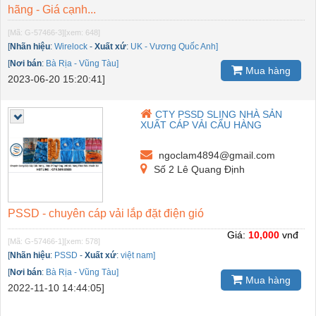
hãng - Giá cạnh...
[Mã: G-57466-3]
[xem: 648]
[
Nhãn hiệu
:
Wirelock
-
Xuất xứ
:
UK - Vương Quốc Anh]
[
Nơi bán
:
Bà Rịa - Vũng Tàu]
Mua hàng
2023-06-20 15:20:41]
CTY PSSD SLING NHÀ SẢN
XUẤT CÁP VẢI CẨU HÀNG
ngoclam4894@gmail.com
Số 2 Lê Quang Định
PSSD - chuyên cáp vải lắp đặt điện gió
Giá:
10,000
vnđ
[Mã: G-57466-1]
[xem: 578]
[
Nhãn hiệu
:
PSSD
-
Xuất xứ
:
việt nam]
[
Nơi bán
:
Bà Rịa - Vũng Tàu]
Mua hàng
2022-11-10 14:44:05]