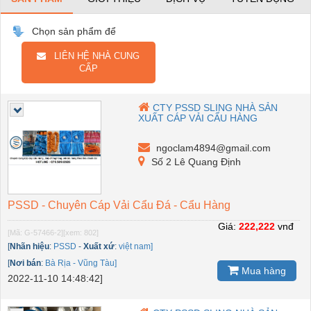
Chọn sản phẩm để
LIÊN HỆ NHÀ CUNG
CẤP
CTY PSSD SLING NHÀ SẢN
XUẤT CÁP VẢI CẨU HÀNG
ngoclam4894@gmail.com
Số 2 Lê Quang Định
PSSD - Chuyên Cáp Vải Cẩu Đá - Cẩu Hàng
Giá:
222,222
vnđ
[Mã: G-57466-2]
[xem: 802]
[
Nhãn hiệu
:
PSSD
-
Xuất xứ
:
việt nam]
[
Nơi bán
:
Bà Rịa - Vũng Tàu]
Mua hàng
2022-11-10 14:48:42]