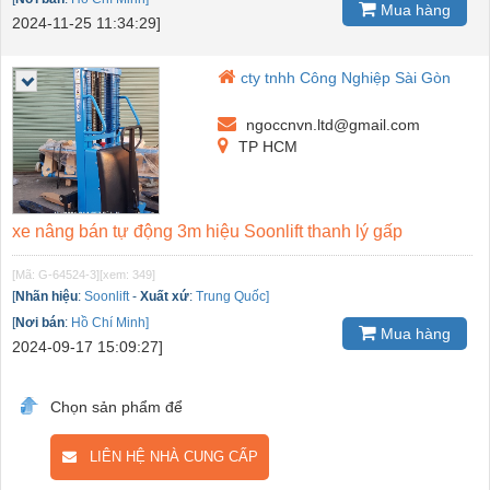
Mua hàng
2024-11-25 11:34:29]
cty tnhh Công Nghiệp Sài Gòn
ngoccnvn.ltd@gmail.com
TP HCM
xe nâng bán tự động 3m hiệu Soonlift thanh lý gấp
[Mã: G-64524-3]
[xem: 349]
[
Nhãn hiệu
:
Soonlift
-
Xuất xứ
:
Trung Quốc]
[
Nơi bán
:
Hồ Chí Minh]
Mua hàng
2024-09-17 15:09:27]
Chọn sản phẩm để
LIÊN HỆ NHÀ CUNG CẤP