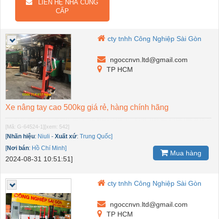
LIÊN HỆ NHÀ CUNG
CẤP
cty tnhh Công Nghiệp Sài Gòn
ngoccnvn.ltd@gmail.com
TP HCM
Xe nâng tay cao 500kg giá rẻ, hàng chính hãng
[Mã: G-64524-1]
[xem: 542]
[
Nhãn hiệu
:
Niuli
-
Xuất xứ
:
Trung Quốc]
[
Nơi bán
:
Hồ Chí Minh]
Mua hàng
2024-08-31 10:51:51]
cty tnhh Công Nghiệp Sài Gòn
ngoccnvn.ltd@gmail.com
TP HCM