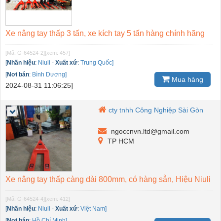
Xe nâng tay thấp 3 tấn, xe kích tay 5 tấn hàng chính hãng
[Mã: G-64524-2]
[xem: 457]
[
Nhãn hiệu
:
Niuli
-
Xuất xứ
:
Trung Quốc]
[
Nơi bán
:
Bình Dương]
Mua hàng
2024-08-31 11:06:25]
cty tnhh Công Nghiệp Sài Gòn
ngoccnvn.ltd@gmail.com
TP HCM
Xe nâng tay thấp càng dài 800mm, có hàng sẵn, Hiệu Niuli
[Mã: G-64524-4]
[xem: 412]
[
Nhãn hiệu
:
Niuli
-
Xuất xứ
:
Việt Nam]
[
Nơi bán
:
Hồ Chí Minh]