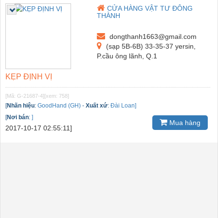
CỬA HÀNG VẬT TƯ ĐÔNG
THÀNH
dongthanh1663@gmail.com
(sạp 5B-6B) 33-35-37 yersin,
P.cầu ông lãnh, Q.1
KẸP ĐỊNH VỊ
[Mã: G-21687-4]
[xem: 758]
[
Nhãn hiệu
:
GoodHand (GH)
-
Xuất xứ
:
Đài Loan]
[
Nơi bán
:
]
Mua hàng
2017-10-17 02:55:11]