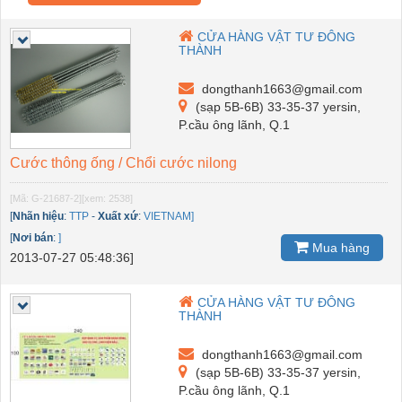
CỬA HÀNG VẬT TƯ ĐÔNG
THÀNH
dongthanh1663@gmail.com
(sạp 5B-6B) 33-35-37 yersin,
P.cầu ông lãnh, Q.1
Cước thông ống / Chổi cước nilong
[Mã: G-21687-2]
[xem: 2538]
[
Nhãn hiệu
:
TTP
-
Xuất xứ
:
VIETNAM]
[
Nơi bán
:
]
Mua hàng
2013-07-27 05:48:36]
CỬA HÀNG VẬT TƯ ĐÔNG
THÀNH
dongthanh1663@gmail.com
(sạp 5B-6B) 33-35-37 yersin,
P.cầu ông lãnh, Q.1