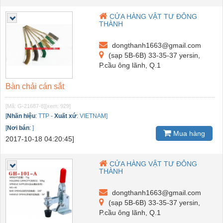
CỬA HÀNG VẬT TƯ ĐÔNG
THÀNH
dongthanh1663@gmail.com
(sạp 5B-6B) 33-35-37 yersin,
P.cầu ông lãnh, Q.1
Bàn chải cán sắt
[Mã: G-21687-8]
[xem: 929]
[
Nhãn hiệu
:
TTP
-
Xuất xứ
:
VIETNAM]
[
Nơi bán
:
]
Mua hàng
2017-10-18 04:20:45]
CỬA HÀNG VẬT TƯ ĐÔNG
THÀNH
dongthanh1663@gmail.com
(sạp 5B-6B) 33-35-37 yersin,
P.cầu ông lãnh, Q.1