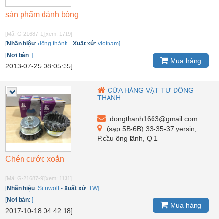
sản phẩm đánh bóng
[Mã: G-21687-1]
[xem: 1719]
[
Nhãn hiệu
:
đông thành
-
Xuất xứ
:
vietnam]
[
Nơi bán
:
]
Mua hàng
2013-07-25 08:05:35]
CỬA HÀNG VẬT TƯ ĐÔNG
THÀNH
dongthanh1663@gmail.com
(sạp 5B-6B) 33-35-37 yersin,
P.cầu ông lãnh, Q.1
Chén cước xoắn
[Mã: G-21687-9]
[xem: 1131]
[
Nhãn hiệu
:
Sunwolf
-
Xuất xứ
:
TW]
[
Nơi bán
:
]
Mua hàng
2017-10-18 04:42:18]