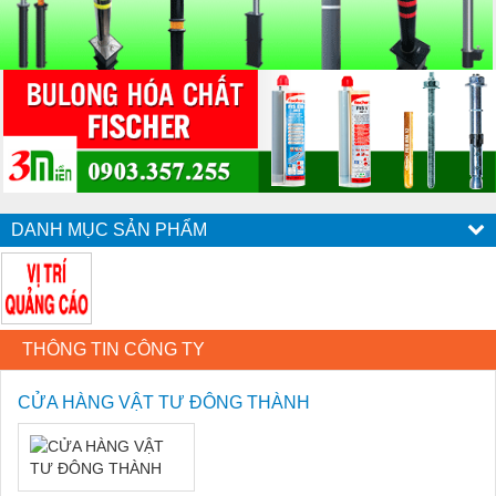
DANH MỤC SẢN PHẨM
THÔNG TIN CÔNG TY
CỬA HÀNG VẬT TƯ ĐÔNG THÀNH