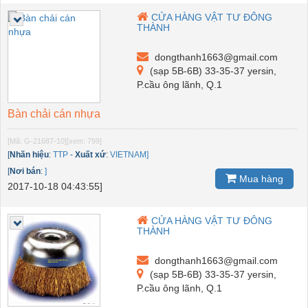
CỬA HÀNG VẬT TƯ ĐÔNG
THÀNH
dongthanh1663@gmail.com
(sạp 5B-6B) 33-35-37 yersin,
P.cầu ông lãnh, Q.1
Bàn chải cán nhựa
[Mã: G-21687-10]
[xem: 799]
[
Nhãn hiệu
:
TTP
-
Xuất xứ
:
VIETNAM]
[
Nơi bán
:
]
Mua hàng
2017-10-18 04:43:55]
CỬA HÀNG VẬT TƯ ĐÔNG
THÀNH
dongthanh1663@gmail.com
(sạp 5B-6B) 33-35-37 yersin,
P.cầu ông lãnh, Q.1