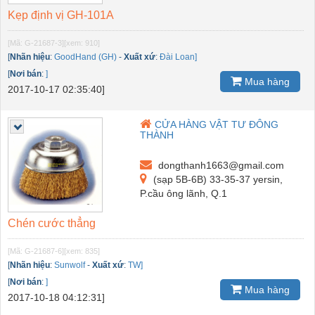
Kẹp định vị GH-101A
[Mã: G-21687-3]
[xem: 910]
[
Nhãn hiệu
:
GoodHand (GH)
-
Xuất xứ
:
Đài Loan]
[
Nơi bán
:
]
Mua hàng
2017-10-17 02:35:40]
CỬA HÀNG VẬT TƯ ĐÔNG
THÀNH
dongthanh1663@gmail.com
(sạp 5B-6B) 33-35-37 yersin,
P.cầu ông lãnh, Q.1
Chén cước thẳng
[Mã: G-21687-6]
[xem: 835]
[
Nhãn hiệu
:
Sunwolf
-
Xuất xứ
:
TW]
[
Nơi bán
:
]
Mua hàng
2017-10-18 04:12:31]