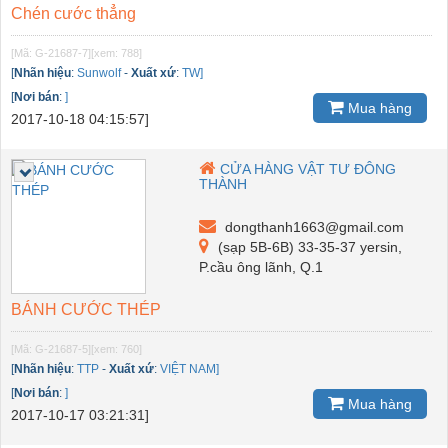
Chén cước thẳng
[Mã: G-21687-7]
[xem: 788]
[
Nhãn hiệu
:
Sunwolf
-
Xuất xứ
:
TW]
[
Nơi bán
:
]
Mua hàng
2017-10-18 04:15:57]
CỬA HÀNG VẬT TƯ ĐÔNG
THÀNH
dongthanh1663@gmail.com
(sạp 5B-6B) 33-35-37 yersin,
P.cầu ông lãnh, Q.1
BÁNH CƯỚC THÉP
[Mã: G-21687-5]
[xem: 760]
[
Nhãn hiệu
:
TTP
-
Xuất xứ
:
VIỆT NAM]
[
Nơi bán
:
]
Mua hàng
2017-10-17 03:21:31]