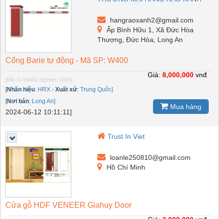
hangraoxanh2@gmail.com
Ấp Bình Hữu 1, Xã Đức Hòa
Thượng, Đức Hòa, Long An
Cổng Barie tự động - Mã SP: W400
Giá:
8,000,000
vnđ
[Mã: G-63652-5]
[xem: 1019]
[
Nhãn hiệu
:
HRX
-
Xuất xứ
:
Trung Quốc]
[
Nơi bán
:
Long An]
Mua hàng
2024-06-12 10:11:11]
Trust In Viet
loanle250810@gmail.com
Hồ Chí Minh
Cửa gỗ HDF VENEER Giahuy Door