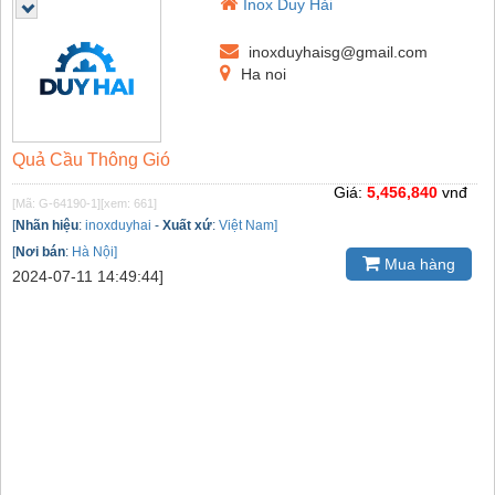
Inox Duy Hải
inoxduyhaisg@gmail.com
Ha noi
Quả Cầu Thông Gió
Giá:
5,456,840
vnđ
[Mã: G-64190-1]
[xem: 661]
[
Nhãn hiệu
:
inoxduyhai
-
Xuất xứ
:
Việt Nam]
[
Nơi bán
:
Hà Nội]
Mua hàng
2024-07-11 14:49:44]