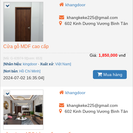
khangdoor
khangkeke225@gmail.com
602 Kinh Dương Vương Bình Tân
Cửa gỗ MDF cao cấp
Giá:
1,850,000
vnđ
[Mã: G-63974-9]
[xem: 653]
[
Nhãn hiệu
:
kingdoor
-
Xuất xứ
:
Việt Nam]
[
Nơi bán
:
Hồ Chí Minh]
Mua hàng
2024-07-02 16:35:04]
khangdoor
khangkeke225@gmail.com
602 Kinh Dương Vương Bình Tân