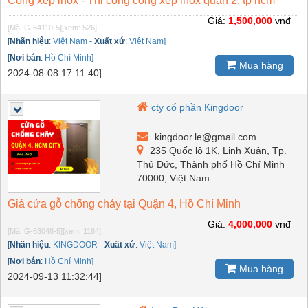
Cổng xếp inox - Thi công cổng xếp inox quận 2, tp hcm
Giá:
1,500,000
vnđ
[Mã: G-64110-5]
[xem: 526]
[
Nhãn hiệu
:
Việt Nam
-
Xuất xứ
:
Việt Nam]
[
Nơi bán
:
Hồ Chí Minh]
Mua hàng
2024-08-08 17:11:40]
cty cổ phần Kingdoor
kingdoor.le@gmail.com
235 Quốc lộ 1K, Linh Xuân, Tp.
Thủ Đức, Thành phố Hồ Chí Minh
70000, Việt Nam
Giá cửa gỗ chống cháy tại Quận 4, Hồ Chí Minh
Giá:
4,000,000
vnđ
[Mã: G-63048-5]
[xem: 1184]
[
Nhãn hiệu
:
KINGDOOR
-
Xuất xứ
:
Việt Nam]
[
Nơi bán
:
Hồ Chí Minh]
Mua hàng
2024-09-13 11:32:44]