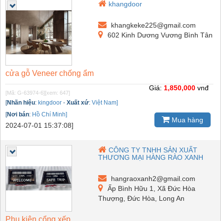
khangdoor
khangkeke225@gmail.com
602 Kinh Dương Vương Bình Tân
cửa gỗ Veneer chống ẩm
Giá:
1,850,000
vnđ
[Mã: G-63974-6]
[xem: 647]
[
Nhãn hiệu
:
kingdoor
-
Xuất xứ
:
Việt Nam]
[
Nơi bán
:
Hồ Chí Minh]
Mua hàng
2024-07-01 15:37:08]
CÔNG TY TNHH SẢN XUẤT
THƯƠNG MẠI HÀNG RÀO XANH
hangraoxanh2@gmail.com
Ấp Bình Hữu 1, Xã Đức Hòa
Thượng, Đức Hòa, Long An
Phụ kiện cổng xếp