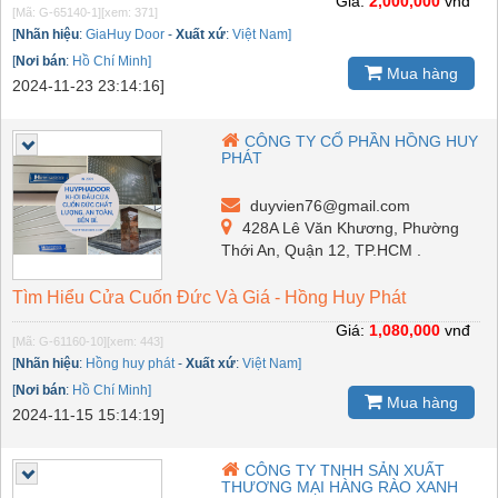
Giá:
2,000,000
vnđ
[Mã: G-65140-1]
[xem: 371]
[
Nhãn hiệu
:
GiaHuy Door
-
Xuất xứ
:
Việt Nam]
[
Nơi bán
:
Hồ Chí Minh]
Mua hàng
2024-11-23 23:14:16]
CÔNG TY CỔ PHẦN HỒNG HUY
PHÁT
duyvien76@gmail.com
428A Lê Văn Khương, Phường
Thới An, Quận 12, TP.HCM .
Tìm Hiểu Cửa Cuốn Đức Và Giá - Hồng Huy Phát
Giá:
1,080,000
vnđ
[Mã: G-61160-10]
[xem: 443]
[
Nhãn hiệu
:
Hồng huy phát
-
Xuất xứ
:
Việt Nam]
[
Nơi bán
:
Hồ Chí Minh]
Mua hàng
2024-11-15 15:14:19]
CÔNG TY TNHH SẢN XUẤT
THƯƠNG MẠI HÀNG RÀO XANH