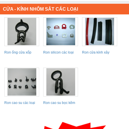
CỬA - KÍNH NHÔM SẮT CÁC LOẠI
Ron ống cửa xốp
Ron silicon các loại
Ron cửa kính xây
dựng
Ron cao su các loại
Ron cao su bọc kẽm