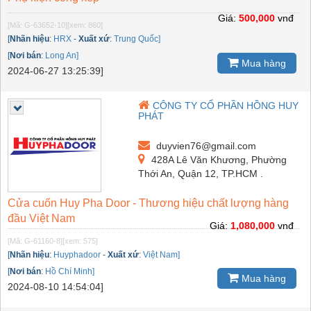
Giá:
500,000
vnđ
[Mã: G-63652-10]
[xem: 860]
[
Nhãn hiệu
:
HRX
-
Xuất xứ
:
Trung Quốc]
[
Nơi bán
:
Long An]
Mua hàng
2024-06-27 13:25:39]
CÔNG TY CỔ PHẦN HỒNG HUY
PHÁT
duyvien76@gmail.com
428A Lê Văn Khương, Phường
Thới An, Quận 12, TP.HCM .
Cửa cuốn Huy Pha Door - Thương hiệu chất lượng hàng
đầu Việt Nam
Giá:
1,080,000
vnđ
[Mã: G-61160-8]
[xem: 575]
[
Nhãn hiệu
:
Huyphadoor
-
Xuất xứ
:
Việt Nam]
[
Nơi bán
:
Hồ Chí Minh]
Mua hàng
2024-08-10 14:54:04]