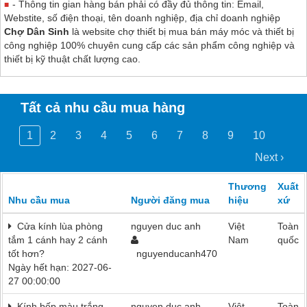
- Thông tin gian hàng bán phải có đầy đủ thông tin: Email,
Webstite, số điện thoại, tên doanh nghiệp, địa chỉ doanh nghiệp
Chợ Dân Sinh
là website chợ thiết bị mua bán máy móc và thiết bị
công nghiệp 100% chuyên cung cấp các sản phẩm công nghiệp và
thiết bị kỹ thuật chất lượng cao.
Tất cả nhu cầu mua hàng
1
2
3
4
5
6
7
8
9
10
Next ›
Thương
Xuất
Nhu cầu mua
Người đăng mua
hiệu
xứ
Cửa kính lùa phòng
nguyen duc anh
Việt
Toàn
tắm 1 cánh hay 2 cánh
Nam
quốc
tốt hơn?
nguyenducanh470
Ngày hết hạn: 2027-06-
27 00:00:00
Kính bếp màu trắng
nguyen duc anh
Việt
Toàn