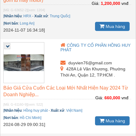
gồm tủ máy motor)
Giá:
1,200,000
vnđ
[Mã: G-63652-2]
[xem: 1204]
[
Nhãn hiệu
:
HRX
-
Xuất xứ
:
Trung Quốc]
[
Nơi bán
:
Long An]
Mua hàng
2024-11-07 16:34:18]
CÔNG TY CỔ PHẦN HỒNG HUY
PHÁT
duyvien76@gmail.com
428A Lê Văn Khương, Phường
Thới An, Quận 12, TP.HCM .
Báo Giá Cửa Cuốn Các Loại Mới Nhất Hiện Nay 2024 Từ
Doanh Nghiệp...
Giá:
660,000
vnđ
[Mã: G-61160-9]
[xem: 522]
[
Nhãn hiệu
:
Hồng huy phát
-
Xuất xứ
:
Việt Nam]
[
Nơi bán
:
Hồ Chí Minh]
Mua hàng
2024-08-29 09:00:31]