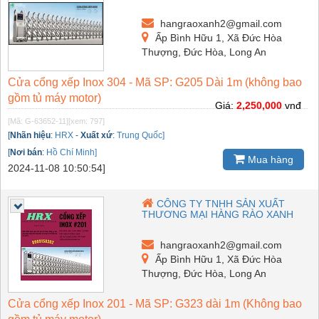
hangraoxanh2@gmail.com
Ấp Bình Hữu 1, Xã Đức Hòa
Thượng, Đức Hòa, Long An
Cửa cổng xếp Inox 304 - Mã SP: G205 Dài 1m (không bao
gồm tủ máy motor)
Giá:
2,250,000
vnđ
[Mã: G-63652-11]
[xem: 797]
[
Nhãn hiệu
:
HRX
-
Xuất xứ
:
Trung Quốc]
[
Nơi bán
:
Hồ Chí Minh]
Mua hàng
2024-11-08 10:50:54]
CÔNG TY TNHH SẢN XUẤT
THƯƠNG MẠI HÀNG RÀO XANH
hangraoxanh2@gmail.com
Ấp Bình Hữu 1, Xã Đức Hòa
Thượng, Đức Hòa, Long An
Cửa cổng xếp Inox 201 - Mã SP: G323 dài 1m (Không bao