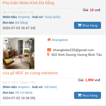
Phụ Kiện Nhôm Kính Đà Nẵng
Giá:
10
vnđ
[Mã: G-64112-1]
[xem: 720]
[
Nhãn hiệu
:
Kinglong
-
Xuất xứ
:
Trung Quốc]
[
Nơi bán
:
Đà Nẵng]
Mua hàng
2024-07-03 16:47:24]
khangdoor
khangkeke225@gmail.com
602 Kinh Dương Vương Bình Tân
cửa gỗ MDF an cuong melamine
Giá:
1,950
vnđ
[Mã: G-63974-10]
[xem: 543]
[
Nhãn hiệu
:
kingdoor
-
Xuất xứ
:
Việt Nam]
[
Nơi bán
:
Hồ Chí Minh]
Mua hàng
2024-07-02 16:36:00]