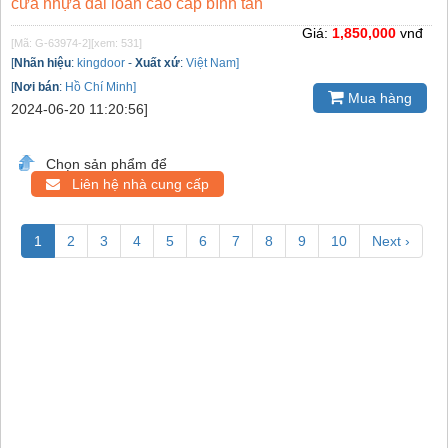
cửa nhựa đài loan cao cấp bình tân
Giá:
1,850,000
vnđ
[Mã: G-63974-2]
[xem: 531]
[
Nhãn hiệu
:
kingdoor
-
Xuất xứ
:
Việt Nam]
[
Nơi bán
:
Hồ Chí Minh]
Mua hàng
2024-06-20 11:20:56]
Chọn sản phẩm để
Liên hệ nhà cung cấp
1
2
3
4
5
6
7
8
9
10
Next ›