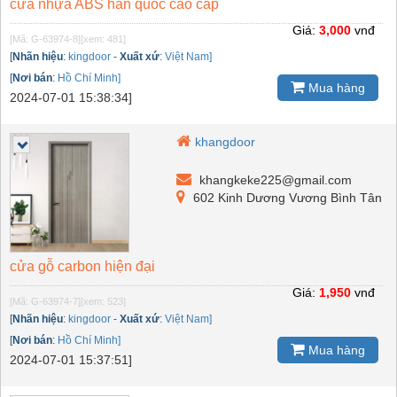
cửa nhựa ABS hàn quốc cao cấp
Giá:
3,000
vnđ
[Mã: G-63974-8]
[xem: 481]
[
Nhãn hiệu
:
kingdoor
-
Xuất xứ
:
Việt Nam]
[
Nơi bán
:
Hồ Chí Minh]
Mua hàng
2024-07-01 15:38:34]
khangdoor
khangkeke225@gmail.com
602 Kinh Dương Vương Bình Tân
cửa gỗ carbon hiện đại
Giá:
1,950
vnđ
[Mã: G-63974-7]
[xem: 523]
[
Nhãn hiệu
:
kingdoor
-
Xuất xứ
:
Việt Nam]
[
Nơi bán
:
Hồ Chí Minh]
Mua hàng
2024-07-01 15:37:51]