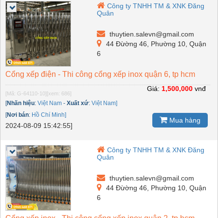
Công ty TNHH TM & XNK Đăng
Quân
thuytien.salevn@gmail.com
44 Đừờng 46, Phường 10, Quận
6
Cổng xếp điện - Thi công cổng xếp inox quận 6, tp hcm
Giá:
1,500,000
vnđ
[Mã: G-64110-10]
[xem: 686]
[
Nhãn hiệu
:
Việt Nam
-
Xuất xứ
:
Việt Nam]
[
Nơi bán
:
Hồ Chí Minh]
Mua hàng
2024-08-09 15:42:55]
Công ty TNHH TM & XNK Đăng
Quân
thuytien.salevn@gmail.com
44 Đừờng 46, Phường 10, Quận
6