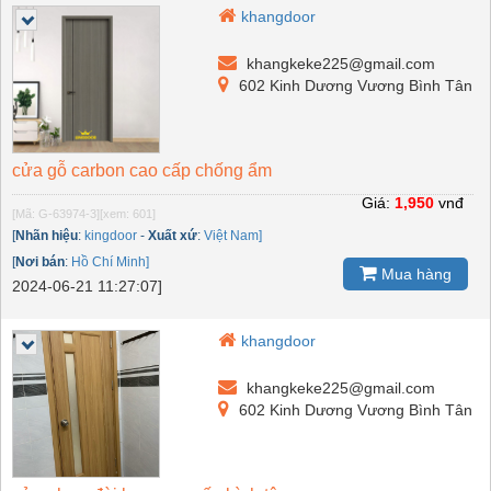
khangdoor
khangkeke225@gmail.com
602 Kinh Dương Vương Bình Tân
cửa gỗ carbon cao cấp chống ẩm
Giá:
1,950
vnđ
[Mã: G-63974-3]
[xem: 601]
[
Nhãn hiệu
:
kingdoor
-
Xuất xứ
:
Việt Nam]
[
Nơi bán
:
Hồ Chí Minh]
Mua hàng
2024-06-21 11:27:07]
khangdoor
khangkeke225@gmail.com
602 Kinh Dương Vương Bình Tân