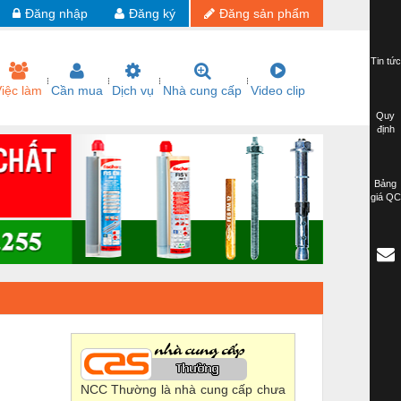
Đăng nhập
Đăng ký
Đăng sản phẩm
Tin tức
iệc làm
Cần mua
Dịch vụ
Nhà cung cấp
Video clip
Quy
định
Bảng
giá QC
NCC Thường là nhà cung cấp chưa