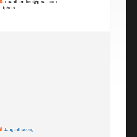
doanthiendieu@gmail.com
tphcm
dangtinthucong