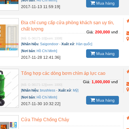
[
Nơi bán
:
Hồ Chí Minh]
Mua hàng
2017-11-13 11:59:19]
Địa chỉ cung cấp cửa phòng khách sạn uy tín,
chất lượng
Giá:
200,000
vnđ
[Mã: G-36171-10]
[xem: 1008]
[
Nhãn hiệu
:
Saigondoor
-
Xuất xứ
:
Hàn quốc]
[
Nơi bán
:
Hồ Chí Minh]
Mua hàng
2017-11-28 12:41:36]
Tổng hợp các dòng bơm chìm áp lực cao
Giá:
1,000,000
vnđ
[Mã: G-36171-12]
[xem: 1000]
[
Nhãn hiệu
:
brushless
-
Xuất xứ
:
Mỹ]
[
Nơi bán
:
Hồ Chí Minh]
Mua hàng
2017-11-30 10:32:22]
Cửa Thép Chống Cháy