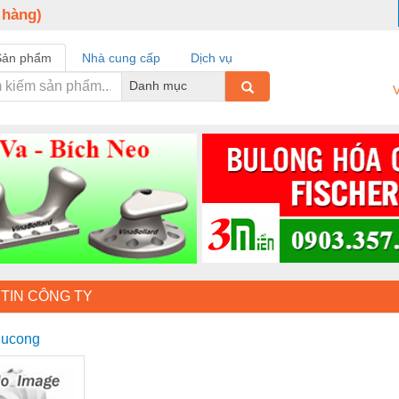
 hàng)
Sản phẩm
Nhà cung cấp
Dịch vụ
Danh mục
V
TIN CÔNG TY
hucong