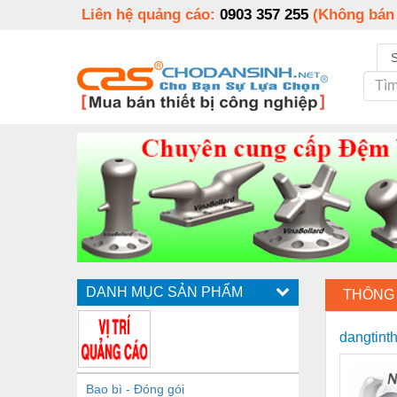
Liên hệ quảng cáo:
0903 357 255
(Không bán
DANH MỤC SẢN PHẨM
THÔNG 
dangtint
Bao bì - Đóng gói