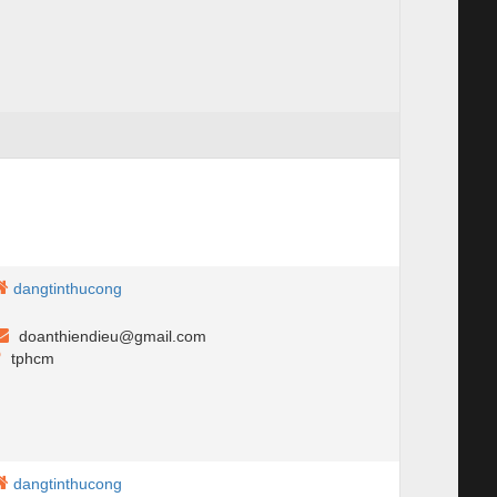
dangtinthucong
doanthiendieu@gmail.com
tphcm
dangtinthucong