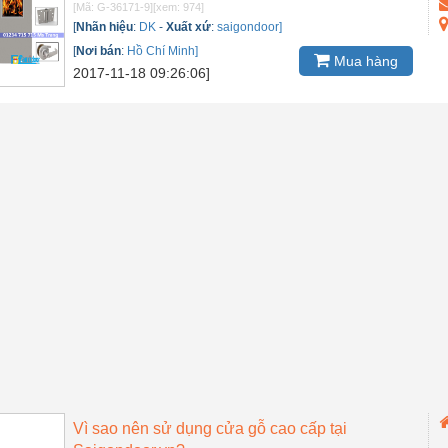
[Mã: G-36171-9]
[xem: 974]
[
Nhãn hiệu
:
DK
-
Xuất xứ
:
saigondoor]
[
Nơi bán
:
Hồ Chí Minh]
Mua hàng
2017-11-18 09:26:06]
Vì sao nên sử dụng cửa gỗ cao cấp tại