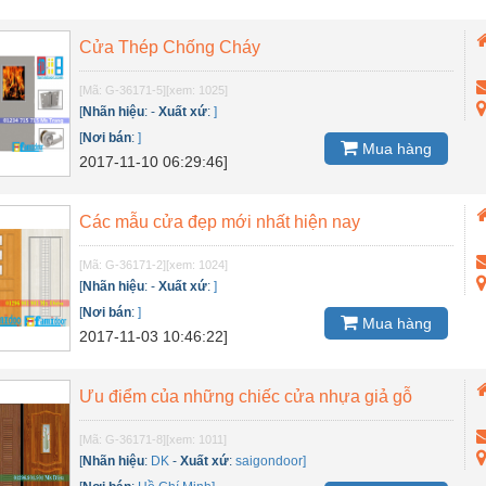
Cửa Thép Chống Cháy
[Mã: G-36171-5]
[xem: 1025]
[
Nhãn hiệu
:
-
Xuất xứ
:
]
[
Nơi bán
:
]
Mua hàng
2017-11-10 06:29:46]
Các mẫu cửa đẹp mới nhất hiện nay
[Mã: G-36171-2]
[xem: 1024]
[
Nhãn hiệu
:
-
Xuất xứ
:
]
[
Nơi bán
:
]
Mua hàng
2017-11-03 10:46:22]
Ưu điểm của những chiếc cửa nhựa giả gỗ
[Mã: G-36171-8]
[xem: 1011]
[
Nhãn hiệu
:
DK
-
Xuất xứ
:
saigondoor]