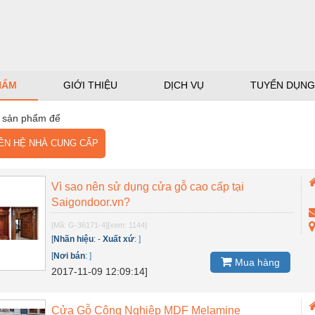
HẨM
GIỚI THIỆU
DỊCH VỤ
TUYỂN DỤNG
 sản phẩm để
N HỆ NHÀ CUNG CẤP
Vì sao nên sử dụng cửa gỗ cao cấp tại
Saigondoor.vn?
[Mã: G-36171-4]
[xem: 1144]
[
Nhãn hiệu
:
-
Xuất xứ
:
]
[
Nơi bán
:
]
Mua hàng
2017-11-09 12:09:14]
Cửa Gỗ Công Nghiệp MDF Melamine