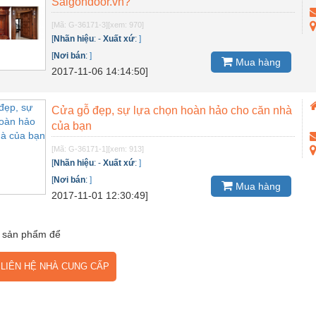
Saigondoor.vn?
[Mã: G-36171-3]
[xem: 970]
[
Nhãn hiệu
:
-
Xuất xứ
:
]
[
Nơi bán
:
]
Mua hàng
2017-11-06 14:14:50]
Cửa gỗ đẹp, sự lựa chọn hoàn hảo cho căn nhà
của bạn
[Mã: G-36171-1]
[xem: 913]
[
Nhãn hiệu
:
-
Xuất xứ
:
]
[
Nơi bán
:
]
Mua hàng
2017-11-01 12:30:49]
 sản phẩm để
IÊN HỆ NHÀ CUNG CẤP