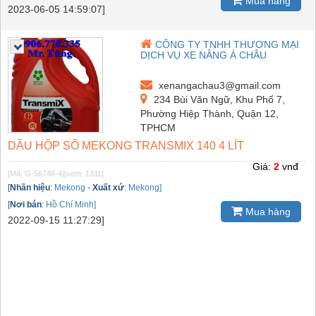
Mua hàng
2023-06-05 14:59:07]
CÔNG TY TNHH THƯƠNG MẠI
DỊCH VỤ XE NÂNG Á CHÂU
xenangachau3@gmail.com
234 Bùi Văn Ngữ, Khu Phố 7,
Phường Hiệp Thành, Quận 12,
TPHCM
DẦU HỘP SỐ MEKONG TRANSMIX 140 4 LÍT
Giá:
2
vnđ
[Mã: G-56746-4]
[xem: 1311]
[
Nhãn hiệu
:
Mekong
-
Xuất xứ
:
Mekong]
[
Nơi bán
:
Hồ Chí Minh]
Mua hàng
2022-09-15 11:27:29]