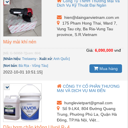
Công Ty TNHH Thương Mại Và
Dịch Vụ Kỹ Thuật Đại Ngân
hien@dainganvietnam.com.vn
175 Pham Hong Thai, Ward 7,
Vung Tau city, Ba Ria-Vung Tau
province, S.R.Vietnam
Máy mài khí nén
Giá:
6,090,000
vnđ
[Mã: G-56958-7]
[xem: 864]
[
Nhãn hiệu
:
Trelawny
-
Xuất xứ
:
Anh Quốc]
[
Nơi bán
:
Bà Rịa - Vũng Tàu]
Mua hàng
2022-10-01 10:51:15]
CÔNG TY CỔ PHẦN THƯƠNG
MẠI VÀ DỊCH VỤ MAI ĐẾN
hunglevietpart@gmail.com
Số 9-LK4, 804 Đường Quang
Trung, Phường Phú La, Quận Hà
Đông, TP.Hà Nội, Việt...
Dầu bơm chân không Ulvoil R- 4