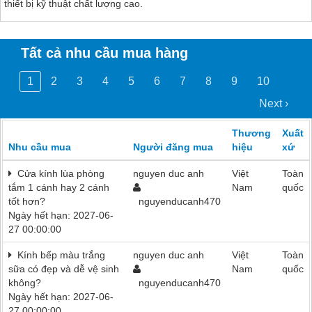
thiết bị kỹ thuật chất lượng cao.
Tất cả nhu cầu mua hàng
1
2
3
4
5
6
7
8
9
10
Next ›
Thương
Xuất
Nhu cầu mua
Người đăng mua
hiệu
xứ
Cửa kính lùa phòng
nguyen duc anh
Việt
Toàn
tắm 1 cánh hay 2 cánh
Nam
quốc
tốt hơn?
nguyenducanh470
Ngày hết hạn: 2027-06-
27 00:00:00
Kính bếp màu trắng
nguyen duc anh
Việt
Toàn
sữa có đẹp và dễ vệ sinh
Nam
quốc
không?
nguyenducanh470
Ngày hết hạn: 2027-06-
27 00:00:00