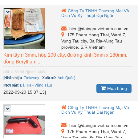
Công Ty TNHH Thương Mại Và
Dịch Vụ Kỹ Thuật Đại Ngân
hien@dainganvietnam.com.vn
175 Pham Hong Thai, Ward 7,
Vung Tau city, Ba Ria-Vung Tau
province, S.R.Vietnam
Kim tẩy rỉ 3mm, hộp 100 cây, đường kính 3mm x 180mm,
đồng Beryllium...
[Mã: G-56958-2]
[xem: 1335]
[
Nhãn hiệu
:
Trelawny
-
Xuất xứ
:
Anh Quốc]
[
Nơi bán
:
Bà Rịa - Vũng Tàu]
Mua hàng
2022-09-20 15:37:13]
Công Ty TNHH Thương Mại Và
Dịch Vụ Kỹ Thuật Đại Ngân
hien@dainganvietnam.com.vn
175 Pham Hong Thai, Ward 7,
Vung Tau city, Ba Ria-Vung Tau