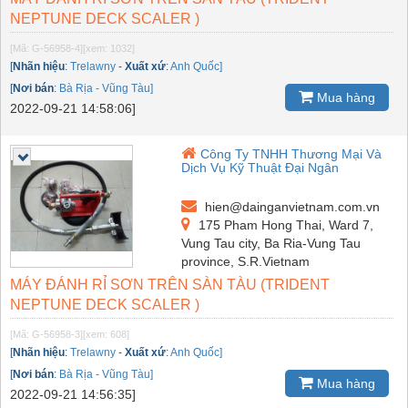
NEPTUNE DECK SCALER )
[Mã: G-56958-4]
[xem: 1032]
[
Nhãn hiệu
:
Trelawny
-
Xuất xứ
:
Anh Quốc]
[
Nơi bán
:
Bà Rịa - Vũng Tàu]
Mua hàng
2022-09-21 14:58:06]
Công Ty TNHH Thương Mại Và
Dịch Vụ Kỹ Thuật Đại Ngân
hien@dainganvietnam.com.vn
175 Pham Hong Thai, Ward 7,
Vung Tau city, Ba Ria-Vung Tau
province, S.R.Vietnam
MÁY ĐÁNH RỈ SƠN TRÊN SÀN TÀU (TRIDENT
NEPTUNE DECK SCALER )
[Mã: G-56958-3]
[xem: 608]
[
Nhãn hiệu
:
Trelawny
-
Xuất xứ
:
Anh Quốc]
[
Nơi bán
:
Bà Rịa - Vũng Tàu]
Mua hàng
2022-09-21 14:56:35]