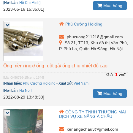
[
Nơi bán
:
Hồ Chí Minh]
Mua hàng
2023-05-16 15:35:01]
Phú Cường Holding
phucuong211218@gmail.com
Số 21, TT13, Khu đô thị Văn Phú,
P. Phú La, Quận Hà Đông, Hà Nội
Ống mềm inox/ ống ruột gà/ ống chịu nhiệt độ cao
Giá:
1
vnđ
[Mã: G-56796-1]
[xem: 1544]
[
Nhãn hiệu
:
Phú Cường Holding
-
Xuất xứ
:
Việt Nam]
[
Nơi bán
:
Hà Nội]
Mua hàng
2022-08-29 13:48:30]
CÔNG TY TNHH THƯƠNG MẠI
DỊCH VỤ XE NÂNG Á CHÂU
xenangachau3@gmail.com