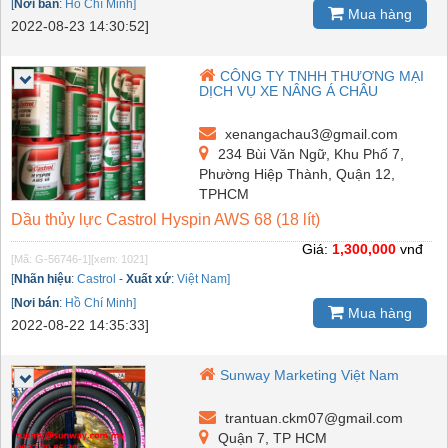
[
Nơi bán
:
Hồ Chí Minh]
Mua hàng
2022-08-23 14:30:52]
CÔNG TY TNHH THƯƠNG MẠI
DỊCH VỤ XE NÂNG Á CHÂU
xenangachau3@gmail.com
234 Bùi Văn Ngữ, Khu Phố 7,
Phường Hiệp Thành, Quận 12,
TPHCM
Dầu thủy lực Castrol Hyspin AWS 68 (18 lít)
Giá:
1,300,000
vnđ
[Mã: G-56746-1]
[xem: 1021]
[
Nhãn hiệu
:
Castrol
-
Xuất xứ
:
Việt Nam]
[
Nơi bán
:
Hồ Chí Minh]
Mua hàng
2022-08-22 14:35:33]
Sunway Marketing Việt Nam
trantuan.ckm07@gmail.com
Quận 7, TP HCM