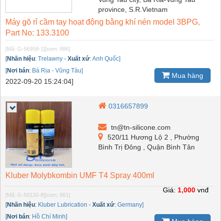
province, S.R.Vietnam
Máy gõ rỉ cầm tay hoạt động bằng khí nén model 3BPG,
Part No: 133.3100
[Mã: G-56958-1]
[xem: 886]
[
Nhãn hiệu
:
Trelawny
-
Xuất xứ
:
Anh Quốc]
[
Nơi bán
:
Bà Rịa - Vũng Tàu]
Mua hàng
2022-09-20 15:24:04]
0316657899
tn@tn-silicone.com
520/11 Hương Lộ 2 , Phường
Bình Trị Đông , Quận Bình Tân
Kluber Molybkombin UMF T4 Spray 400ml
Giá:
1,000
vnđ
[Mã: G-50120-8]
[xem: 861]
[
Nhãn hiệu
:
Kluber Lubrication
-
Xuất xứ
:
Germany]
[
Nơi bán
:
Hồ Chí Minh]