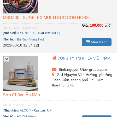
MSD300 - SUNFLEX MULTI SUCTION HOSE
Giá:
100,000
vnđ
[Mã: G-56722-1]
[xem: 985]
[
Nhãn hiệu
:
SUNFLEX
-
Xuất xứ
:
ITALY]
[
Nơi bán
:
Bà Rịa - Vũng Tàu]
Mua hàng
2022-08-18 12:34:12]
CÔNG TY TNHH IEV VIỆT NAM
Binh.nguyen@iev-group.com
214 Nguyễn Văn Hưởng, phường
Thảo Điền, thành phố Thủ Đức,
thành phố Hồ...
Sơn Chống Ăn Mòn
[Mã: G-51126-2]
[xem: 1062]
[
Nhãn hiệu
:
ALOCIT
-
Xuất xứ
:
UK]
[
Nơi bán
:
Hồ Chí Minh]