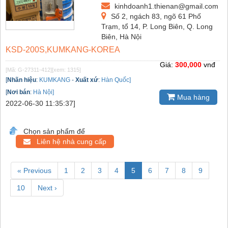
kinhdoanh1.thienan@gmail.com
Số 2, ngách 83, ngõ 61 Phố
Trạm, tổ 14, P. Long Biên, Q. Long
Biên, Hà Nội
KSD-200S,KUMKANG-KOREA
Giá:
300,000
vnđ
[Mã: G-27311-412]
[xem: 1315]
[
Nhãn hiệu
:
KUMKANG
-
Xuất xứ
:
Hàn Quốc]
[
Nơi bán
:
Hà Nội]
Mua hàng
2022-06-30 11:35:37]
Chọn sản phẩm để
Liên hệ nhà cung cấp
« Previous
1
2
3
4
5
6
7
8
9
10
Next ›