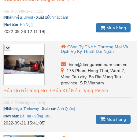
[Mã: G-56948-1]
[xem: 1213]
[
Nhãn hiệu
:
Ulvoil
-
Xuất xứ
:
Nhật bản]
[
Nơi bán
:
Hà Nội]
Mua hàng
2022-09-26 12:11:19]
Công Ty TNHH Thương Mại Và
Dịch Vụ Kỹ Thuật Đại Ngân
hien@dainganvietnam.com.vn
175 Pham Hong Thai, Ward 7,
Vung Tau city, Ba Ria-Vung Tau
province, S.R.Vietnam
Búa Gõ Rỉ Dùng Hơi / Búa Khí Nén Dạng Piston
[Mã: G-56958-6]
[xem: 1104]
[
Nhãn hiệu
:
Trelawny
-
Xuất xứ
:
Anh Quốc]
[
Nơi bán
:
Bà Rịa - Vũng Tàu]
Mua hàng
2022-09-21 15:41:05]