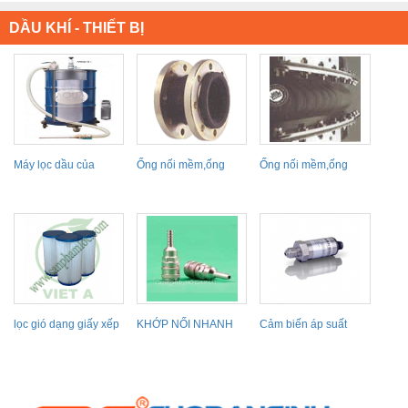
DẦU KHÍ - THIẾT BỊ
Máy lọc dầu của
Ống nối mềm,ống
Ống nối mềm,ống
AQUASYTEM
giản nở
giản nở
lọc gió dạng giấy xếp
KHỚP NỐI NHANH
Cảm biến áp suất
khía, lõi lọc...