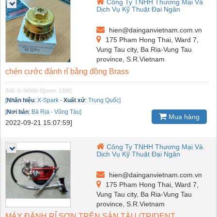
Công Ty TNHH Thương Mại Và
Dịch Vụ Kỹ Thuật Đại Ngân
hien@dainganvietnam.com.vn
175 Pham Hong Thai, Ward 7,
Vung Tau city, Ba Ria-Vung Tau
province, S.R.Vietnam
chén cước đánh rỉ bằng đồng Brass
[Mã: G-56958-5]
[xem: 1305]
[
Nhãn hiệu
:
X-Spark
-
Xuất xứ
:
Trung Quốc]
[
Nơi bán
:
Bà Rịa - Vũng Tàu]
Mua hàng
2022-09-21 15:07:59]
Công Ty TNHH Thương Mại Và
Dịch Vụ Kỹ Thuật Đại Ngân
hien@dainganvietnam.com.vn
175 Pham Hong Thai, Ward 7,
Vung Tau city, Ba Ria-Vung Tau
province, S.R.Vietnam
MÁY ĐÁNH RỈ SƠN TRÊN SÀN TÀU (TRIDENT