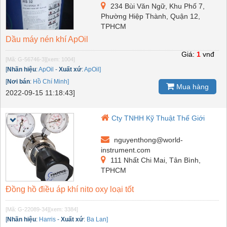
234 Bùi Văn Ngữ, Khu Phố 7,
Phường Hiệp Thành, Quận 12,
TPHCM
Dầu máy nén khí ApOil
Giá:
1
vnđ
[Mã: G-56746-3]
[xem: 1004]
[
Nhãn hiệu
:
ApOil
-
Xuất xứ
:
ApOil]
[
Nơi bán
:
Hồ Chí Minh]
Mua hàng
2022-09-15 11:18:43]
Cty TNHH Kỹ Thuật Thế Giới
nguyenthong@world-
instrument.com
111 Nhất Chi Mai, Tân Bình,
TPHCM
Đồng hồ điều áp khí nito oxy loại tốt
[Mã: G-22089-34]
[xem: 3384]
[
Nhãn hiệu
:
Harris
-
Xuất xứ
:
Ba Lan]