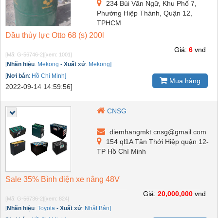
234 Bùi Văn Ngữ, Khu Phố 7,
Phường Hiệp Thành, Quận 12,
TPHCM
Dầu thủy lực Otto 68 (s) 200l
Giá:
6
vnđ
[Mã: G-56746-2]
[xem: 1001]
[
Nhãn hiệu
:
Mekong
-
Xuất xứ
:
Mekong]
[
Nơi bán
:
Hồ Chí Minh]
Mua hàng
2022-09-14 14:59:56]
CNSG
diemhangmkt.cnsg@gmail.com
154 ql1A Tân Thới Hiệp quận 12-
TP Hồ Chí Minh
Sale 35% Bình điện xe nâng 48V
Giá:
20,000,000
vnđ
[Mã: G-56736-2]
[xem: 824]
[
Nhãn hiệu
:
Toyota
-
Xuất xứ
:
Nhật Bản]