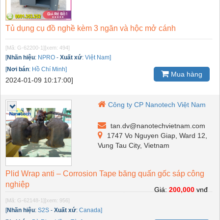
Tủ dụng cụ đồ nghề kèm 3 ngăn và hộc mở cánh
[Mã: G-62200-1]
[xem: 494]
[
Nhãn hiệu
:
NPRO
-
Xuất xứ
:
Việt Nam]
[
Nơi bán
:
Hồ Chí Minh]
Mua hàng
2024-01-09 10:17:00]
Công ty CP Nanotech Việt Nam
tan.dv@nanotechvietnam.com
1747 Vo Nguyen Giap, Ward 12,
Vung Tau City, Vietnam
Plid Wrap anti – Corrosion Tape băng quấn gốc sáp công
nghiệp
Giá:
200,000
vnđ
[Mã: G-62148-1]
[xem: 956]
[
Nhãn hiệu
:
S2S
-
Xuất xứ
:
Canada]