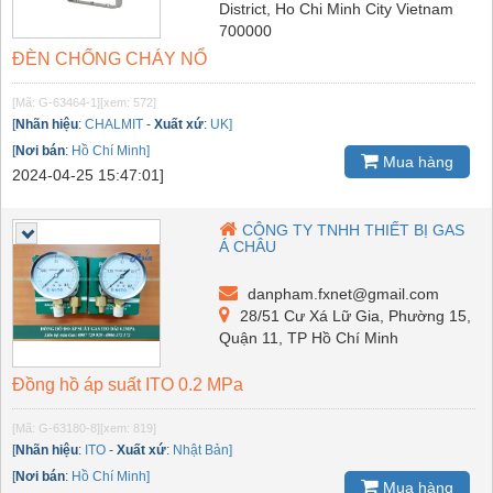
District, Ho Chi Minh City Vietnam
700000
ĐÈN CHỐNG CHÁY NỔ
[Mã: G-63464-1]
[xem: 572]
[
Nhãn hiệu
:
CHALMIT
-
Xuất xứ
:
UK]
[
Nơi bán
:
Hồ Chí Minh]
Mua hàng
2024-04-25 15:47:01]
CÔNG TY TNHH THIẾT BỊ GAS
Á CHÂU
danpham.fxnet@gmail.com
28/51 Cư Xá Lữ Gia, Phường 15,
Quận 11, TP Hồ Chí Minh
Đồng hồ áp suất ITO 0.2 MPa
[Mã: G-63180-8]
[xem: 819]
[
Nhãn hiệu
:
ITO
-
Xuất xứ
:
Nhật Bản]
[
Nơi bán
:
Hồ Chí Minh]
Mua hàng