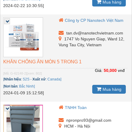
Mua hàng
2024-02-22 10:30:55]
Công ty CP Nanotech Việt Nam
tan.dv@nanotechvietnam.com
1747 Vo Nguyen Giap, Ward 12,
Vung Tau City, Vietnam
KHĂN CHỐNG ĂN MÒN 5 TRONG 1
Giá:
50,000
vnđ
[Mã: G-62148-2]
[xem: 802]
[
Nhãn hiệu
:
S2S
-
Xuất xứ
:
Canada]
[
Nơi bán
:
Bắc Ninh]
Mua hàng
2024-01-09 15:12:58]
TNHH Toàn
npronpro93@gmail.com
HCM - Hà Nội