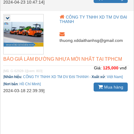
2024-04-23 10:47:14]
CÔNG TY TNHH XD TM DV ĐẠI
THANH
thuong.xddaithanhsg@gmail.com
BÁO GIÁ LÀM ĐƯỜNG NHỰA MỚI NHẤT TẠI TPHCM
Giá:
125,000
vnđ
[Mã: G-62928-1]
[xem: 803]
[
Nhãn hiệu
:
CÔNG TY TNHH XD TM DV ĐẠI THANH
-
Xuất xứ
:
Việt Nam]
[
Nơi bán
:
Hồ Chí Minh]
Mua hàng
2024-03-18 22:39:39]