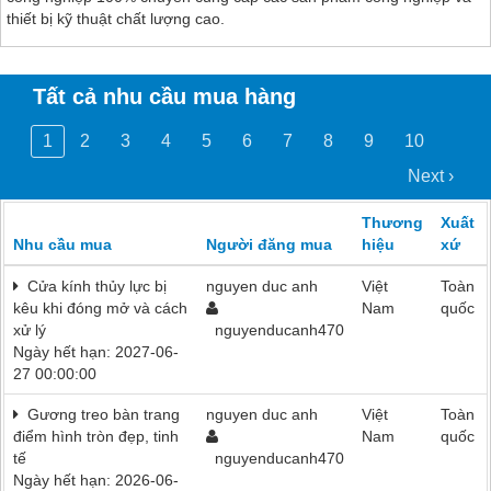
thiết bị kỹ thuật chất lượng cao.
Tất cả nhu cầu mua hàng
1
2
3
4
5
6
7
8
9
10
Next ›
Thương
Xuất
Nhu cầu mua
Người đăng mua
hiệu
xứ
Cửa kính thủy lực bị
nguyen duc anh
Việt
Toàn
kêu khi đóng mở và cách
Nam
quốc
xử lý
nguyenducanh470
Ngày hết hạn: 2027-06-
27 00:00:00
Gương treo bàn trang
nguyen duc anh
Việt
Toàn
điểm hình tròn đẹp, tinh
Nam
quốc
tế
nguyenducanh470
Ngày hết hạn: 2026-06-