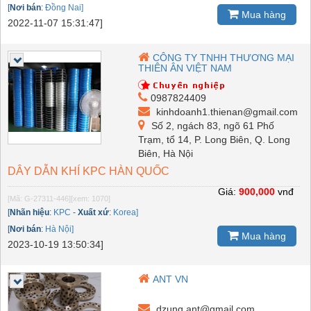
[
Nơi bán
:
Đồng Nai]
Mua hàng
2022-11-07 15:31:47]
CÔNG TY TNHH THƯƠNG MẠI
THIÊN ÂN VIỆT NAM
0987824409
kinhdoanh1.thienan@gmail.com
Số 2, ngách 83, ngõ 61 Phố
Trạm, tổ 14, P. Long Biên, Q. Long
Biên, Hà Nội
DÂY DẪN KHÍ KPC HÀN QUỐC
Giá:
900,000
vnđ
[Mã: G-27311-446]
[xem: 1070]
[
Nhãn hiệu
:
KPC
-
Xuất xứ
:
Korea]
[
Nơi bán
:
Hà Nội]
Mua hàng
2023-10-19 13:50:34]
ANT VN
dzung.ant@gmail.com