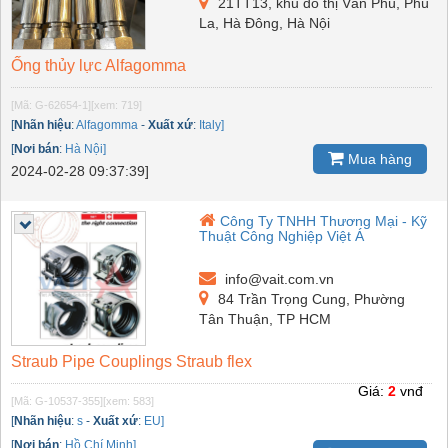
21TT13, khu đô thị Văn Phú, Phú
La, Hà Đông, Hà Nội
Ống thủy lực Alfagomma
[Mã: G-62654-1]
[xem: 719]
[
Nhãn hiệu
:
Alfagomma
-
Xuất xứ
:
Italy]
[
Nơi bán
:
Hà Nội]
Mua hàng
2024-02-28 09:37:39]
Công Ty TNHH Thương Mại - Kỹ
Thuật Công Nghiệp Việt Á
info@vait.com.vn
84 Trần Trọng Cung, Phường
Tân Thuận, TP HCM
Straub Pipe Couplings Straub flex
Giá:
2
vnđ
[Mã: G-10537-355]
[xem: 583]
[
Nhãn hiệu
:
s
-
Xuất xứ
:
EU]
[
Nơi bán
:
Hồ Chí Minh]