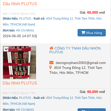
Dầu Nhớt PLUTUS
Giá:
60,000
vnđ
[Mã: G-63812-2]
[xem: 631]
[
Nhãn hiệu
:
PLUTUS
-
Xuất xứ
:
45/4 Trung Đông 12, Thới Tam Thôn, Hóc
Môn, TP.HCM,Việt Nam]
[
Nơi bán
:
Hồ Chí Minh]
Mua hàng
2024-06-05 14:07:53]
CÔNG TY TNHH DẦU NHỜN
PLUTUS
danngocpham2002@gmail.com
45/4 Trung Đông 12, Thới Tam
Thôn, Hóc Môn, TP.HCM
Dầu Nhớt PLUTUS
Giá:
60,000
vnđ
[Mã: G-63812-1]
[xem: 740]
[
Nhãn hiệu
:
PLUTUS
-
Xuất xứ
:
45/4 Trung Đông 12, Thới Tam Thôn, Hóc
Môn, TP.HCM,Việt Nam]
[
Nơi bán
:
Hồ Chí Minh]