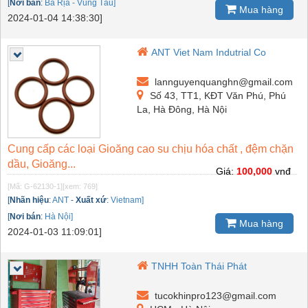
[
Nơi bán
:
Bà Rịa - Vũng Tàu]
Mua hàng
2024-01-04 14:38:30]
ANT Viet Nam Indutrial Co
lannguyenquanghn@gmail.com
Số 43, TT1, KĐT Văn Phú, Phú
La, Hà Đông, Hà Nội
Cung cấp các loại Gioăng cao su chịu hóa chất , đệm chặn
dầu, Gioăng...
Giá:
100,000
vnđ
[Mã: G-62130-1]
[xem: 769]
[
Nhãn hiệu
:
ANT
-
Xuất xứ
:
Vietnam]
[
Nơi bán
:
Hà Nội]
Mua hàng
2024-01-03 11:09:01]
TNHH Toàn Thái Phát
tucokhinpro123@gmail.com