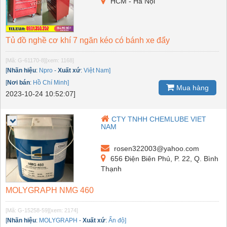
HCM - Hà Nội
Tủ đồ nghề cơ khí 7 ngăn kéo có bánh xe đẩy
[Mã: G-61170-8]
[xem: 1168]
[
Nhãn hiệu
:
Npro
-
Xuất xứ
:
Việt Nam]
[
Nơi bán
:
Hồ Chí Minh]
Mua hàng
2023-10-24 10:52:07]
CTY TNHH CHEMLUBE VIET
NAM
rosen322003@yahoo.com
656 Điện Biên Phủ, P. 22, Q. Bình
Thạnh
MOLYGRAPH NMG 460
[Mã: G-15258-59]
[xem: 2174]
[
Nhãn hiệu
:
MOLYGRAPH
-
Xuất xứ
:
Ấn độ]