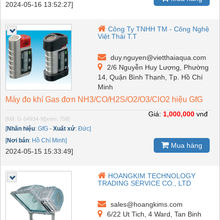
2024-05-16 13:52:27]
Công Ty TNHH TM - Công Nghệ
Việt Thái T.T
duy.nguyen@vietthaiaqua.com
2/6 Nguyễn Huy Lượng, Phường
14, Quận Bình Thạnh, Tp. Hồ Chí
Minh
Máy đo khí Gas đơn NH3/CO/H2S/O2/O3/ClO2 hiệu GfG
Giá:
1,000,000
vnđ
[Mã: G-54934-9]
[xem: 756]
[
Nhãn hiệu
:
GfG
-
Xuất xứ
:
Đức]
[
Nơi bán
:
Hồ Chí Minh]
Mua hàng
2024-05-15 15:33:49]
HOANGKIM TECHNOLOGY
TRADING SERVICE CO., LTD
sales@hoangkims.com
6/22 Ut Tich, 4 Ward, Tan Binh