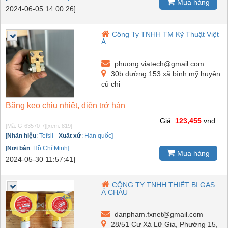
Mua hàng
2024-06-05 14:00:26]
Công Ty TNHH TM Kỹ Thuật Việt
Á
phuong.viatech@gmail.com
30b đường 153 xã bình mỹ huyện
củ chi
Băng keo chịu nhiệt, điện trở hàn
Giá:
123,455
vnđ
[Mã: G-63570-7]
[xem: 819]
[
Nhãn hiệu
:
Tefsil
-
Xuất xứ
:
Hàn quốc]
[
Nơi bán
:
Hồ Chí Minh]
Mua hàng
2024-05-30 11:57:41]
CÔNG TY TNHH THIẾT BỊ GAS
Á CHÂU
danpham.fxnet@gmail.com
28/51 Cư Xá Lữ Gia, Phường 15,