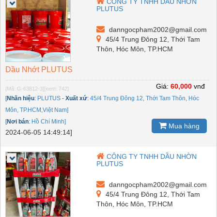
CÔNG TY TNHH DẦU NHỜN
PLUTUS
danngocpham2002@gmail.com
45/4 Trung Đông 12, Thới Tam
Thôn, Hóc Môn, TP.HCM
Dầu Nhớt PLUTUS
Giá:
60,000
vnđ
[Mã: G-63812-3]
[xem: 742]
[
Nhãn hiệu
:
PLUTUS
-
Xuất xứ
:
45/4 Trung Đông 12, Thới Tam Thôn, Hóc
Môn, TP.HCM,Việt Nam]
[
Nơi bán
:
Hồ Chí Minh]
Mua hàng
2024-06-05 14:49:14]
CÔNG TY TNHH DẦU NHỜN
PLUTUS
danngocpham2002@gmail.com
45/4 Trung Đông 12, Thới Tam
Thôn, Hóc Môn, TP.HCM