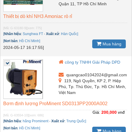
Quận 11, TP Hồ Chí Minh
Thiết bị dò khí NH3 Amoniac rò rỉ
[Mã: G-63180-9]
[xem: 775]
[
Nhãn hiệu
:
Sunghwa FT
-
Xuất xứ
:
Hàn Quốc]
[
Nơi bán
:
Hồ Chí Minh]
Mua hàng
2024-05-17 16:17:55]
công ty TNHH Giải Pháp DPD
quangcao01042024@gmail.com
119, Ngô Quyền, KP 2, P. Hiệp
Phú, Tp. Thủ Đức, Tp. Hồ Chí Minh,
Việt Nam
Bơm định lượng ProMinent SD0313PP2000A002
Giá:
200,000
vnđ
[Mã: G-63554-10]
[xem: 686]
[
Nhãn hiệu
:
hãng Prominent
-
Xuất xứ
:
Trung Quốc]
[
Nơi bán
:
Hồ Chí Minh]
Mua hàng