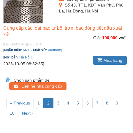
Số 43, TT1, KĐT Văn Phú, Phú
La, Hà Đông, Hà Nội
Cung cấp các loại bạc tự bôi trơn, bạc đồng tiết dầu xuất
xứ...
Giá:
100,000
vnđ
[Mã: G-60854-7]
[xem: 851]
[
Nhãn hiệu
:
ANT
-
Xuất xứ
:
Vietnam]
[
Nơi bán
:
Hà Nội]
Mua hàng
2023-10-05 08:52:35]
Chọn sản phẩm để
Liên hệ nhà cung cấp
« Previous
1
2
3
4
5
6
7
8
9
10
Next ›