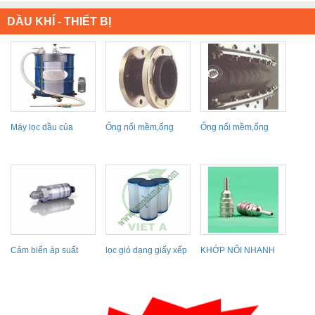
DẦU KHÍ - THIẾT BỊ
Máy lọc dầu của
Ống nối mềm,ống
Ống nối mềm,ống
AQUASYTEM
giản nở
giản nở
Cảm biến áp suất
lọc gió dạng giấy xếp
KHỚP NỐI NHANH
khía, lõi lọc...