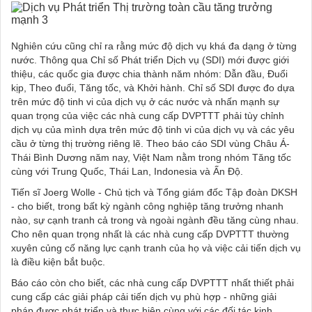
Nghiên cứu cũng chỉ ra rằng mức độ dịch vụ khá đa dạng ở từng
nước. Thông qua Chỉ số Phát triển Dịch vụ (SDI) mới được giới
thiệu, các quốc gia được chia thành năm nhóm: Dẫn đầu, Đuổi
kịp, Theo đuổi, Tăng tốc, và Khởi hành. Chỉ số SDI được đo dựa
trên mức độ tinh vi của dịch vụ ở các nước và nhấn mạnh sự
quan trọng của việc các nhà cung cấp DVPTTT phải tùy chỉnh
dịch vụ của mình dựa trên mức độ tinh vi của dịch vụ và các yêu
cầu ở từng thị trường riêng lẽ. Theo báo cáo SDI vùng Châu Á-
Thái Bình Dương năm nay, Việt Nam nằm trong nhóm Tăng tốc
cùng với Trung Quốc, Thái Lan, Indonesia và Ấn Độ.
Tiến sĩ Joerg Wolle - Chủ tịch và Tổng giám đốc Tập đoàn DKSH
- cho biết, trong bất kỳ ngành công nghiệp tăng trưởng nhanh
nào, sự cạnh tranh cả trong và ngoài ngành đều tăng cùng nhau.
Cho nên quan trọng nhất là các nhà cung cấp DVPTTT thường
xuyên củng cố năng lực cạnh tranh của họ và việc cải tiến dịch vụ
là điều kiện bắt buộc.
Báo cáo còn cho biết, các nhà cung cấp DVPTTT nhất thiết phải
cung cấp các giải pháp cải tiến dịch vụ phù hợp - những giải
pháp được phát triển và thực hiện cùng với các đối tác kinh