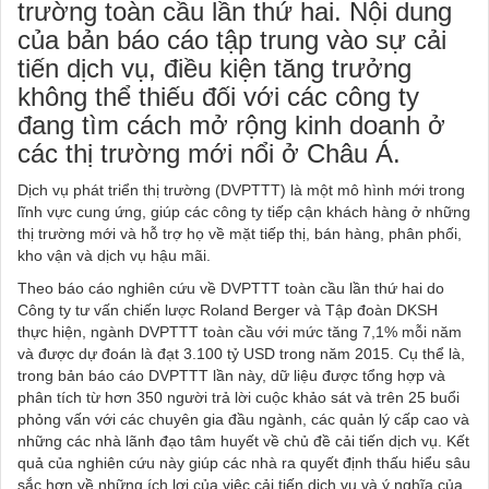
trường toàn cầu lần thứ hai. Nội dung
của bản báo cáo tập trung vào sự cải
tiến dịch vụ, điều kiện tăng trưởng
không thể thiếu đối với các công ty
đang tìm cách mở rộng kinh doanh ở
các thị trường mới nổi ở Châu Á.
Dịch vụ phát triển thị trường (DVPTTT) là một mô hình mới trong
lĩnh vực cung ứng, giúp các công ty tiếp cận khách hàng ở những
thị trường mới và hỗ trợ họ về mặt tiếp thị, bán hàng, phân phối,
kho vận và dịch vụ hậu mãi.
Theo báo cáo nghiên cứu về DVPTTT toàn cầu lần thứ hai do
Công ty tư vấn chiến lược Roland Berger và Tập đoàn DKSH
thực hiện, ngành DVPTTT toàn cầu với mức tăng 7,1% mỗi năm
và được dự đoán là đạt 3.100 tỷ USD trong năm 2015. Cụ thể là,
trong bản báo cáo DVPTTT lần này, dữ liệu được tổng hợp và
phân tích từ hơn 350 người trả lời cuộc khảo sát và trên 25 buổi
phỏng vấn với các chuyên gia đầu ngành, các quản lý cấp cao và
những các nhà lãnh đạo tâm huyết về chủ đề cải tiến dịch vụ. Kết
quả của nghiên cứu này giúp các nhà ra quyết định thấu hiểu sâu
sắc hơn về những ích lợi của việc cải tiến dịch vụ và ý nghĩa của