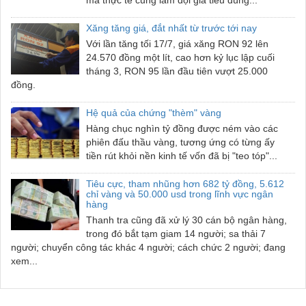
mà thực tế cũng làm đội giá tiêu dùng...
Xăng tăng giá, đắt nhất từ trước tới nay
Với lần tăng tối 17/7, giá xăng RON 92 lên
24.570 đồng một lít, cao hơn kỷ lục lập cuối
tháng 3, RON 95 lần đầu tiên vượt 25.000
đồng.
Hệ quả của chứng "thèm" vàng
Hàng chục nghìn tỷ đồng được ném vào các
phiên đấu thầu vàng, tương ứng có từng ấy
tiền rút khỏi nền kinh tế vốn đã bị "teo tóp"...
Tiêu cực, tham nhũng hơn 682 tỷ đồng, 5.612
chỉ vàng và 50.000 usd trong lĩnh vực ngân
hàng
Thanh tra cũng đã xử lý 30 cán bộ ngân hàng,
trong đó bắt tạm giam 14 người; sa thải 7
người; chuyển công tác khác 4 người; cách chức 2 người; đang
xem...