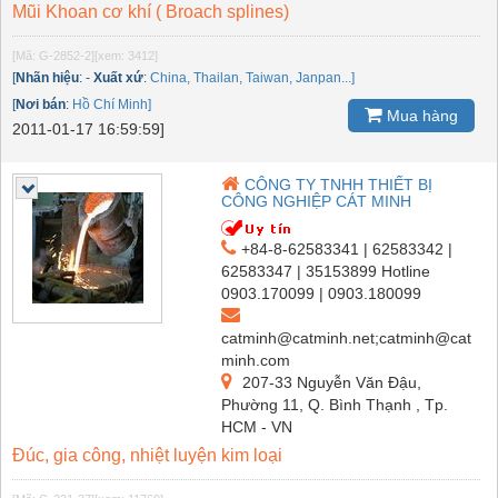
Mũi Khoan cơ khí ( Broach splines)
[Mã: G-2852-2]
[xem: 3412]
[
Nhãn hiệu
:
-
Xuất xứ
:
China, Thailan, Taiwan, Janpan...]
[
Nơi bán
:
Hồ Chí Minh]
Mua hàng
2011-01-17 16:59:59]
CÔNG TY TNHH THIẾT BỊ
CÔNG NGHIỆP CÁT MINH
+84-8-62583341 | 62583342 |
62583347 | 35153899 Hotline
0903.170099 | 0903.180099
catminh@catminh.net;catminh@cat
minh.com
207-33 Nguyễn Văn Đậu,
Phường 11, Q. Bình Thạnh , Tp.
HCM - VN
Đúc, gia công, nhiệt luyện kim loại