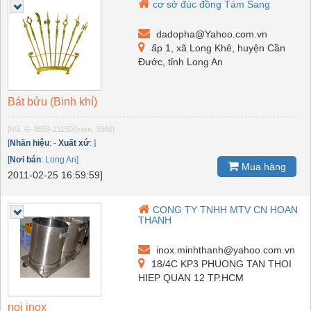
cơ sở đúc đồng Tám Sang
dadopha@Yahoo.com.vn
ấp 1, xã Long Khê, huyện Cần
Đước, tỉnh Long An
Bát bửu (Binh khí)
[Mã: G-3659-21150]
[xem: 3566]
[
Nhãn hiệu
:
-
Xuất xứ
:
]
[
Nơi bán
:
Long An]
Mua hàng
2011-02-25 16:59:59]
CONG TY TNHH MTV CN HOAN
THANH
inox.minhthanh@yahoo.com.vn
18/4C KP3 PHUONG TAN THOI
HIEP QUAN 12 TP.HCM
noi inox