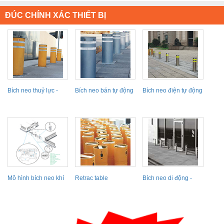
ĐÚC CHÍNH XÁC THIẾT BỊ
Bích neo thuỷ lực -
Bích neo bán tự động
Bích neo điện tự động
Hydraulic - Automatic
Semi - Automatic
Electric -...
Mô hình bích neo khí
Retrac table
Bích neo di động -
nén Pneumatic -...
Removable