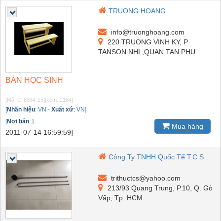
TRUONG HOANG
info@truonghoang.com
220 TRUONG VINH KY, P
TANSON NHI ,QUAN TAN PHU
BÀN HỌC SINH
[Mã: G-8334-15]
[xem: 2184]
[
Nhãn hiệu
:
VN
-
Xuất xứ
:
VN]
[
Nơi bán
:
]
Mua hàng
2011-07-14 16:59:59]
Công Ty TNHH Quốc Tế T.C.S
trithuctcs@yahoo.com
213/93 Quang Trung, P.10, Q. Gò
Vấp, Tp. HCM