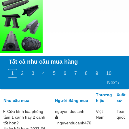
Tất cả nhu cầu mua hàng
1
2
3
4
5
6
7
8
9
10
Next ›
Thương
Xuất
Nhu cầu mua
Người đăng mua
hiệu
xứ
Cửa kính lùa phòng
nguyen duc anh
Việt
Toàn
tắm 1 cánh hay 2 cánh
Nam
quốc
tốt hơn?
nguyenducanh470
Ngày hết hạn: 2027-06-