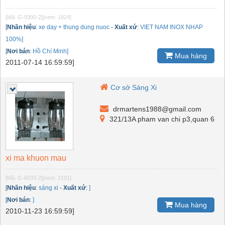
[Mã: G-9300-2]
[xem: 1824]
[
Nhãn hiệu
:
xe day + thung dung nuoc
-
Xuất xứ
:
VIET NAM INOX NHAP
100%]
[
Nơi bán
:
Hồ Chí Minh]
Mua hàng
2011-07-14 16:59:59]
Cơ sở Sáng Xi
drmartens1988@gmail.com
321/13A pham van chi p3,quan 6
xi ma khuon mau
[Mã: G-6033-2]
[xem: 2191]
[
Nhãn hiệu
:
sáng xi
-
Xuất xứ
:
]
[
Nơi bán
:
]
Mua hàng
2010-11-23 16:59:59]