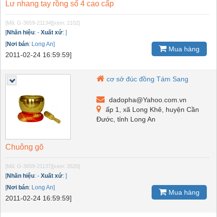
Lư nhang tay rồng số 4 cao cấp
[Mã: G-3659-21134]
[xem: 2102]
[
Nhãn hiệu
:
-
Xuất xứ
:
]
[
Nơi bán
:
Long An]
Mua hàng
2011-02-24 16:59:59]
cơ sở đúc đồng Tám Sang
dadopha@Yahoo.com.vn
ấp 1, xã Long Khê, huyện Cần
Đước, tỉnh Long An
Chuông gõ
[Mã: G-3659-21137]
[xem: 2620]
[
Nhãn hiệu
:
-
Xuất xứ
:
]
[
Nơi bán
:
Long An]
Mua hàng
2011-02-24 16:59:59]