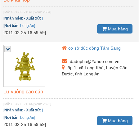
[Mã: G-3659-21141]
[xem: 2584]
[
Nhãn hiệu
:
-
Xuất xứ
:
]
[
Nơi bán
:
Long An]
Mua hàng
2011-02-25 16:59:59]
cơ sở đúc đồng Tám Sang
dadopha@Yahoo.com.vn
ấp 1, xã Long Khê, huyện Cần
Đước, tỉnh Long An
Lư vuông cao cấp
[Mã: G-3659-21144]
[xem: 2822]
[
Nhãn hiệu
:
-
Xuất xứ
:
]
[
Nơi bán
:
Long An]
Mua hàng
2011-02-25 16:59:59]