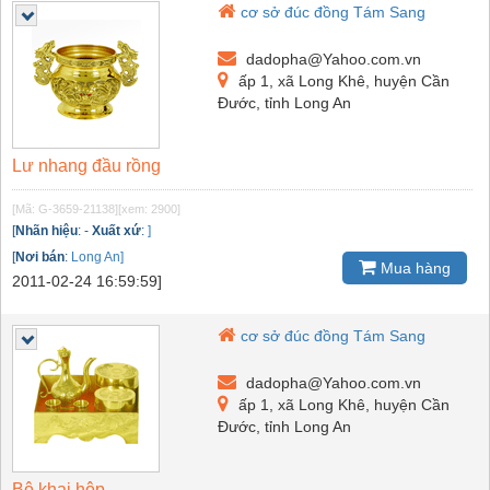
cơ sở đúc đồng Tám Sang
dadopha@Yahoo.com.vn
ấp 1, xã Long Khê, huyện Cần
Đước, tỉnh Long An
Lư nhang đầu rồng
[Mã: G-3659-21138]
[xem: 2900]
[
Nhãn hiệu
:
-
Xuất xứ
:
]
[
Nơi bán
:
Long An]
Mua hàng
2011-02-24 16:59:59]
cơ sở đúc đồng Tám Sang
dadopha@Yahoo.com.vn
ấp 1, xã Long Khê, huyện Cần
Đước, tỉnh Long An
Bộ khai hộp