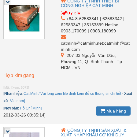
CÔNG TY TNHH THIẾT BỊ
CÔNG NGHIỆP CÁT MINH
+84-8-62583341 | 62583342 |
62583347 | 35153899 Hotline
0903.170099 | 0903.180099
catminh@catminh.net;catminh@cat
minh.com
207-33 Nguyễn Văn Đậu,
Phường 11, Q. Bình Thạnh , Tp.
HCM - VN
Hợp kim gang
[Mã: ]
[xem: 5073]
[
Nhãn hiệu
:
Cat Minh/ Vui lòng xem file đính kèm để có thông tin chi tiết
-
Xuất
xứ
:
Vietnam]
[
Nơi bán
:
Hồ Chí Minh]
Mua hàng
2012-03-26 09:35:14]
CÔNG TY TNHH SẢN XUẤT &
XUẤT NHẬP KHẨU CƠ KHÍ DUY