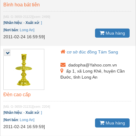
Bình hoa bát tiên
[Mã: G-3659-21122]
[xem: 2499]
[
Nhãn hiệu
:
-
Xuất xứ
:
]
[
Nơi bán
:
Long An]
Mua hàng
2011-02-24 16:59:59]
cơ sở đúc đồng Tám Sang
dadopha@Yahoo.com.vn
ấp 1, xã Long Khê, huyện Cần
Đước, tỉnh Long An
Đèn cao cấp
[Mã: G-3659-21131]
[xem: 2204]
[
Nhãn hiệu
:
-
Xuất xứ
:
]
[
Nơi bán
:
Long An]
Mua hàng
2011-02-24 16:59:59]