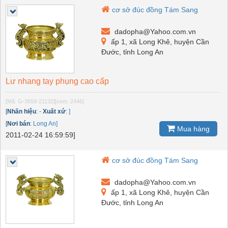
cơ sở đúc đồng Tám Sang
dadopha@Yahoo.com.vn
ấp 1, xã Long Khê, huyện Cần
Đước, tỉnh Long An
Lư nhang tay phụng cao cấp
[Mã: G-3659-21132]
[xem: 2446]
[
Nhãn hiệu
:
-
Xuất xứ
:
]
[
Nơi bán
:
Long An]
Mua hàng
2011-02-24 16:59:59]
cơ sở đúc đồng Tám Sang
dadopha@Yahoo.com.vn
ấp 1, xã Long Khê, huyện Cần
Đước, tỉnh Long An