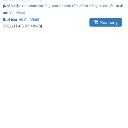
[Mã: G-231-37]
[xem: 11769]
[
Nhãn hiệu
:
Cat Minh/ Vui lòng xem file đính kèm để có thông tin chi tiết
-
Xuất
xứ
:
Viet Nam]
[
Nơi bán
:
Hồ Chí Minh]
Mua hàng
2011-11-03 03:48:48]