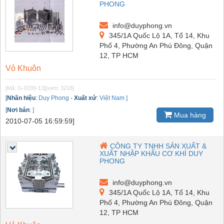
PHONG
info@duyphong.vn
345/1A Quốc Lộ 1A, Tổ 14, Khu
Phố 4, Phường An Phú Đông, Quận
12, TP HCM
Vỏ Khuôn
[Mã: G-6339-13]
[xem: 3218]
[
Nhãn hiệu
:
Duy Phong
-
Xuất xứ
:
Việt Nam ]
[
Nơi bán
:
]
Mua hàng
2010-07-05 16:59:59]
CÔNG TY TNHH SẢN XUẤT &
XUẤT NHẬP KHẨU CƠ KHÍ DUY
PHONG
info@duyphong.vn
345/1A Quốc Lộ 1A, Tổ 14, Khu
Phố 4, Phường An Phú Đông, Quận
12, TP HCM