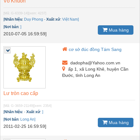
Vỏ Khuôn
[Mã: G-6339-14]
[xem: 4237]
[
Nhãn hiệu
:
Duy Phong
-
Xuất xứ
:
Việt Nam]
[
Nơi bán
:
]
Mua hàng
2010-07-05 16:59:59]
cơ sở đúc đồng Tám Sang
dadopha@Yahoo.com.vn
ấp 1, xã Long Khê, huyện Cần
Đước, tỉnh Long An
Lư tròn cao cấp
[Mã: G-3659-21149]
[xem: 2354]
[
Nhãn hiệu
:
-
Xuất xứ
:
]
[
Nơi bán
:
Long An]
Mua hàng
2011-02-25 16:59:59]