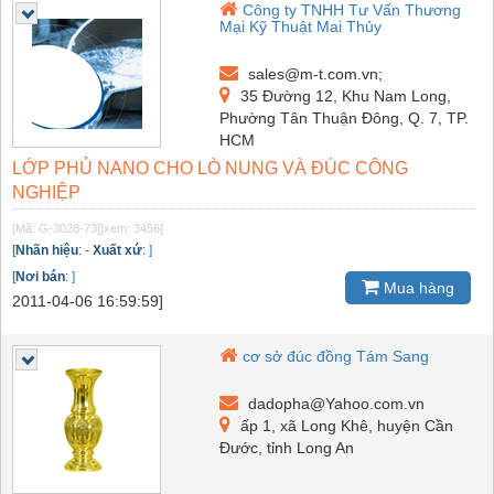
Công ty TNHH Tư Vấn Thương
Mại Kỹ Thuật Mai Thủy
sales@m-t.com.vn;
35 Đường 12, Khu Nam Long,
Phường Tân Thuận Đông, Q. 7, TP.
HCM
LỚP PHỦ NANO CHO LÒ NUNG VÀ ĐÚC CÔNG
NGHIỆP
[Mã: G-3028-73]
[xem: 3456]
[
Nhãn hiệu
:
-
Xuất xứ
:
]
[
Nơi bán
:
]
Mua hàng
2011-04-06 16:59:59]
cơ sở đúc đồng Tám Sang
dadopha@Yahoo.com.vn
ấp 1, xã Long Khê, huyện Cần
Đước, tỉnh Long An