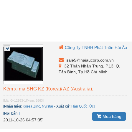
Công Ty TNHH Phát Triển Hải Âu
sale5@haiaucorp.com.vn
32 Thân Nhân Trung, P.13, Q.
Tân Bình, Tp.Hồ Chí Minh
Kẽm xi mạ SHG KZ (Korea)/ AZ (Australia).
[Mã: G-12953-1]
[xem: 2663]
[
Nhãn hiệu
:
Korea Zinc, Nyrstar
-
Xuất xứ
:
Hàn Quốc, Úc]
[
Nơi bán
:
]
Mua hàng
2011-10-26 04:57:35]