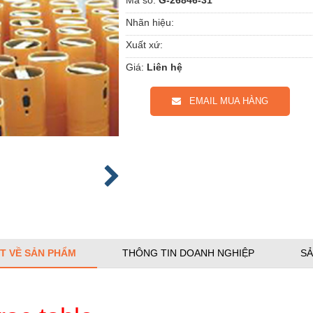
Nhãn hiệu:
Xuất xứ:
Giá:
Liên hệ
EMAIL MUA HÀNG
ẾT VỀ SẢN PHẨM
THÔNG TIN DOANH NGHIỆP
SẢ