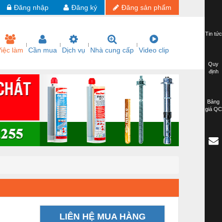
Đăng nhập
Đăng ký
Đăng sản phẩm
Tin tức
iệc làm
Cần mua
Dịch vụ
Nhà cung cấp
Video clip
Quy
định
Bảng
giá QC
LIÊN HỆ MUA HÀNG