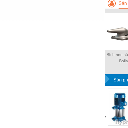
Sản 
Vật liệu xây dựng
Vòng bi - Bạc đạn
Xe hơi - Phụ tùng
Xe máy - Phụ tùng
Xe tải - phụ tùng
Bích neo sừ
Y khoa - Trang thiết bị
Boll
Sản ph
‹