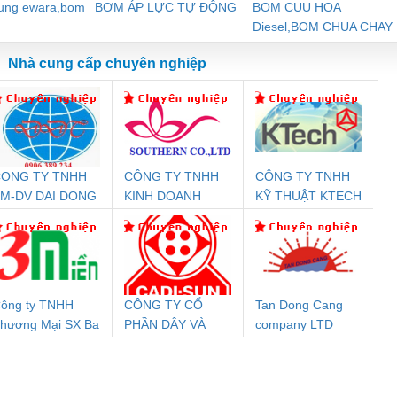
dung ewara,bom
BƠM ÁP LỰC TỰ ĐỘNG
BOM CUU HOA
Diesel,BOM CHUA CHAY
Nhà cung cấp chuyên nghiệp
ONG TY TNHH
CÔNG TY TNHH
CÔNG TY TNHH
Đệm An Toàn
Rơ Le An Toàn
Bộ Lặp Tín Hiệu
Rơ
M-DV DAI DONG
KINH DOANH
KỸ THUẬT KTECH
nix Contact
Phoenix Contact
PROFIBUS Phoenix
Pho
THANH
DỊCH VỤ XNK
VIỆT NAM
PC20-1NO-
PSR-SCP-
Contact PSI-REP-
298
PHƯƠNG NAM
24DC-SP -
24UC/ESL4/3X1/1X2/B
PROFIBUS/12MB -
700578
- 2981059
2708863
24DC
ông ty TNHH
CÔNG TY CỔ
Tan Dong Cang
hương Mại SX Ba
PHẦN DÂY VÀ
company LTD
ưu Điện AC
Mô-đun Ắc Quy UPS
Rơ Le An Toàn
Bộ g
iền
CÁP ĐIỆN
 Suất Cao
Phoenix Contact
Phoenix Contact
THƯỢNG ĐÌNH
nix Contact
QUINT-HP-
2981059 – PSR-
TRAN
INT-HP-
BAT/PB/48DC/7.0AH/PT
SCP-
1K5 H