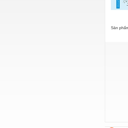
Thiết bị làm sạch
Thiết bị sơn - Sơn
Thiết bị nhà bếp
Sản phẩm
Thiết bị nhiệt
Thiêt bị PCCC
Thiết bị truyền động
Thiết bị văn phòng
Thiết bị viễn thông
Thủy lực-Thiết bị
Thủy sản - Trang thiết bị
Tự động hoá
Van - Co các loại
Vật liệu mài mòn