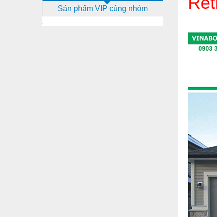
Ret
Sản phẩm VIP cùng nhóm
Dịch vụ - Thi công
Điện công nghiệp
Điện gia dụng
Điện Lạnh
Đóng tàu Thiết bị
Đúc chính xác Thiết bị
Dụng cụ cầm tay
Dụng cụ cắt gọt
Dụng cụ điện
Dụng cụ đo
Gỗ - Trang thiết bị
Hàn cắt - Thiết bị