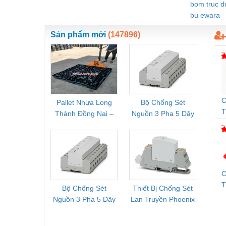
bom truc 
bu ewara
Sản phẩm mới
(147896)
C
Pallet Nhựa Long
Bộ Chống Sét
Rơ Le 
T
Thành Đồng Nai –
Nguồn 3 Pha 5 Dây
Phoe
Cung Cấp Pallet
Phoenix Contact
PSR-
Mới, Pallet Cũ Giá
FLT-SEC-P-T1-3S-
1NC-
Tốt
264/50-FM -
2
2909589
C
T
Bộ Chống Sét
Thiết Bị Chống Sét
Bộ L
M
Nguồn 3 Pha 5 Dây
Lan Truyền Phoenix
Công
Phoenix Contact
Contact PLT-SEC-
Phoe
FLT-SEC-P-T1-3S-
T3-230-FM-PT -
QU