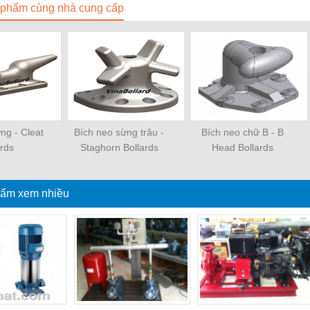
phẩm cùng nhà cung cấp
ng - Cleat
Bích neo sừng trâu -
Bích neo chữ B - B
ards
Staghorn Bollards
Head Bollards
ẩm xem nhiều