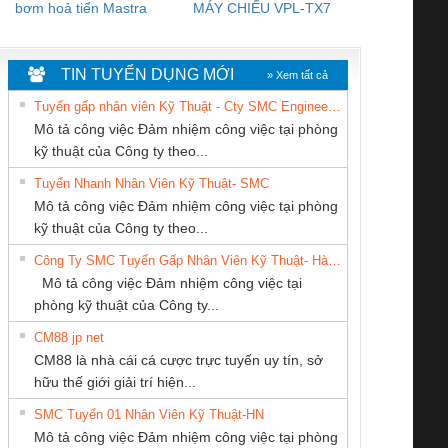
bơm hoả tiển Mastra
MÁY CHIẾU VPL-TX7
BOM DINH
WHITE
TIN TUYỂN DỤNG MỚI
» Xem tất cả
Tuyển gấp nhân viên Kỹ Thuật - Cty SMC Engineering
Mô tả công việc Đảm nhiệm công việc tại phòng
kỹ thuật của Công ty theo...
Tuyển Nhanh Nhân Viên Kỹ Thuật- SMC
CÔNG TY TNHH
CÔNG TY TNHH
Cty TNHH TM QC
 Le An Toàn
Bộ giám sát chuỗi
Bộ giám sát dòng
Bộ ng
Mô tả công việc Đảm nhiệm công việc tại phòng
THIẾT BỊ CÔNG
THƯƠNG MẠI
Ba Miền
enix Contact
tấm pin
điện chuỗi
ray W
kỹ thuật của Công ty theo...
NGHIỆP NIHON
DỊCH VỤ KỸ
6960 – PSR-
TRANSCLINIC 16I+
TRANSCLINIC 16I+
BAS 
Công Ty SMC Tuyển Gấp Nhân Viên Kỹ Thuật- Hà Nội
SETSUBI VIỆT
THUẬT ĐIỆN CƠ
SCP-
1K5 L (2433950000)
(2008130000)
(28
Mô tả công việc Đảm nhiệm công việc tại
NAM
GIA HƯNG PHÁT
/FSP/2X1/1X2
phòng kỹ thuật của Công ty...
CM88 jp net
CÔNG TY TNHH
CÔNG TY CP TỰ
CÔNG TY TNHH
CM88 là nhà cái cá cược trực tuyến uy tín, sở
THƯƠNG MẠI
ĐỘNG TIẾN
MEKONG MARINE
iám sát chuỗi
Bộ chỉnh lưu nguồn
Nẹp nhôm chống
Bộ c
hữu thế giới giải trí hiện...
THIÊN ÂN VIỆT
HƯNG
SUPPLY
tấm pin
điện TRANSCLINIC
trơn Đà Nẵng
giám 
NAM
SMC Tuyển 01 Nhân Viên Kỹ Thuật-HN
SCLINIC 16I+
BKE 1K5.4
Sola
Mô tả công việc Đảm nhiệm công việc tại phòng
 (2502520000)
(7791400879)2. Giá
TRAN