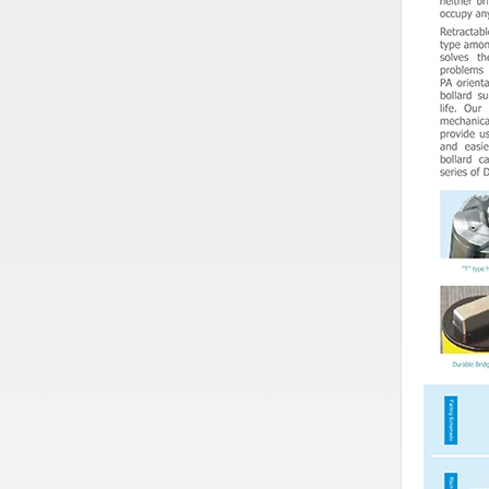
Nước-Vật tư thiết bị
Phốt cơ khí
Sắt, thép, inox các loại
Thí nghiệm-Trang thiết bị
Thiết bị chiếu sáng
Thiết bị chống sét
Thiết bị an ninh
Thiết bị công nghiệp
Thiết bị công trình
Thiết bị điện
Thiết bị giáo dục
Thiết bị khác