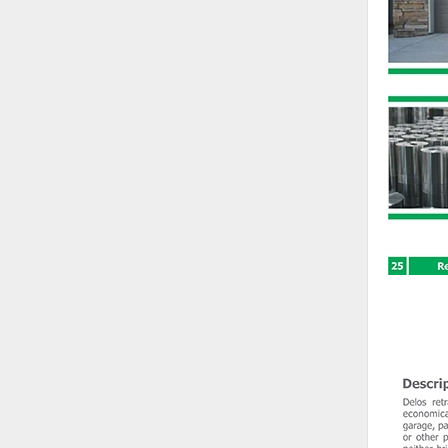
Hóa chất-Trang thiết bị
Kệ công nghiệp
Khí nén - Thiết bị
Khuôn mẫu - Phụ tùng
Lọc công nghiệp
Máy công cụ - Phụ tùng
Mỏ - Trang thiết bị
Mô tơ - Hộp số
Môi trường - Thiết bị
Nâng hạ - Trang thiết bị
Nội - Ngoại thất - văn phòng
Nồi hơi - Trang thiết bị
Nông nghiệp - Thiết bị