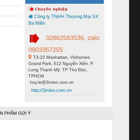
Công ty TNHH Thương Mại SX
Ba Miền
02862583536, zalo:
0903357255
T3-22 Manhattan, Vinhomes
Grand Park, 512 Nguyễn Xiển, P.
Long Thạnh Mỹ, TP Thủ Đức,
TPHCM
huy.le@3mien.com.vn
http://3mien.com.vn
N PHẨM GỢI Ý