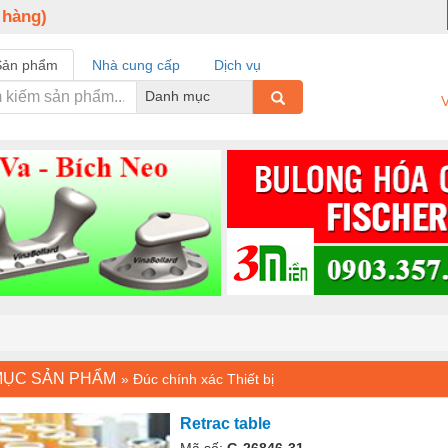
 hàng)
Sản phẩm
Nhà cung cấp
Dịch vụ
Danh mục
V
MỤC SẢN PHẨM
»
Đúc chính xác Thiết bị
Retrac table
Mã số:
G-26846-31