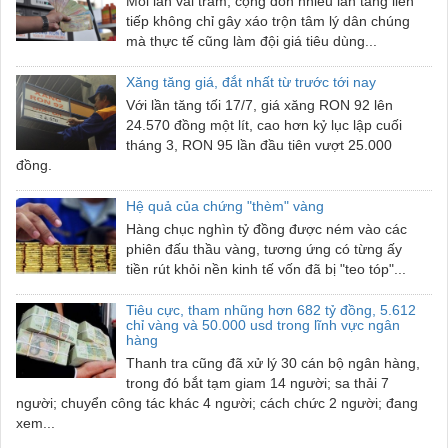
Mỗi lần vài trăm, cộng dồn nhiều lần tăng liên
tiếp không chỉ gây xáo trộn tâm lý dân chúng
mà thực tế cũng làm đội giá tiêu dùng...
Xăng tăng giá, đắt nhất từ trước tới nay
Với lần tăng tối 17/7, giá xăng RON 92 lên
24.570 đồng một lít, cao hơn kỷ lục lập cuối
tháng 3, RON 95 lần đầu tiên vượt 25.000
đồng.
Hệ quả của chứng "thèm" vàng
Hàng chục nghìn tỷ đồng được ném vào các
phiên đấu thầu vàng, tương ứng có từng ấy
tiền rút khỏi nền kinh tế vốn đã bị "teo tóp"...
Tiêu cực, tham nhũng hơn 682 tỷ đồng, 5.612
chỉ vàng và 50.000 usd trong lĩnh vực ngân
hàng
Thanh tra cũng đã xử lý 30 cán bộ ngân hàng,
trong đó bắt tạm giam 14 người; sa thải 7
người; chuyển công tác khác 4 người; cách chức 2 người; đang
xem...