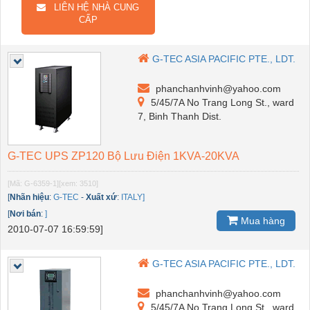
LIÊN HỆ NHÀ CUNG
CẤP
G-TEC ASIA PACIFIC PTE., LDT.
phanchanhvinh@yahoo.com
5/45/7A No Trang Long St., ward
7, Binh Thanh Dist.
G-TEC UPS ZP120 Bộ Lưu Điện 1KVA-20KVA
[Mã: G-6359-1]
[xem: 3510]
[
Nhãn hiệu
:
G-TEC
-
Xuất xứ
:
ITALY]
[
Nơi bán
:
]
Mua hàng
2010-07-07 16:59:59]
G-TEC ASIA PACIFIC PTE., LDT.
phanchanhvinh@yahoo.com
5/45/7A No Trang Long St., ward