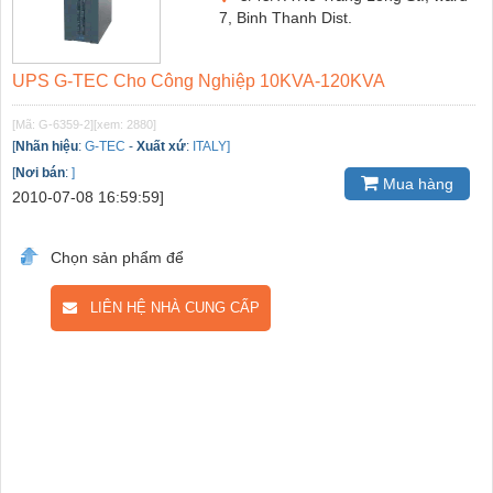
7, Binh Thanh Dist.
UPS G-TEC Cho Công Nghiệp 10KVA-120KVA
[Mã: G-6359-2]
[xem: 2880]
[
Nhãn hiệu
:
G-TEC
-
Xuất xứ
:
ITALY]
[
Nơi bán
:
]
Mua hàng
2010-07-08 16:59:59]
Chọn sản phẩm để
LIÊN HỆ NHÀ CUNG CẤP