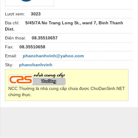
Lượt xem:
3023
Địa chỉ:
5/45/7A No Trang Long St., ward 7, Binh Thanh
Dist.
Điện thoại:
08.35510657
Fax:
08.35510658
Email:
phanchanhvinh@yahoo.com
Sky:
phanchanhvinh
NCC Thường là nhà cung cấp chưa được ChoDanSinh.NET
chứng thực.