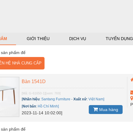
HẨM
GIỚI THIỆU
DỊCH VỤ
TUYỂN DỤNG
 sản phẩm để
N HỆ NHÀ CUNG CẤP
Bàn 1541D
[Mã: G-61650-1]
[xem: 769]
[
Nhãn hiệu
:
Santang Furniture
-
Xuất xứ
:
Việt Nam]
P
[
Nơi bán
:
Hồ Chí Minh]
Mua hàng
2023-11-14 10:02:00]
 sản phẩm để