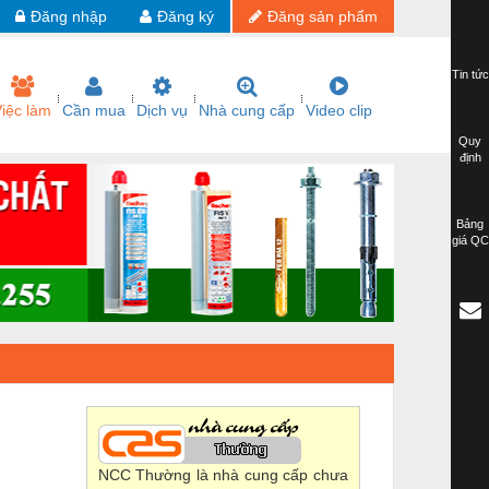
Đăng nhập
Đăng ký
Đăng sản phẩm
Tin tức
iệc làm
Cần mua
Dịch vụ
Nhà cung cấp
Video clip
Quy
định
Bảng
giá QC
NCC Thường là nhà cung cấp chưa