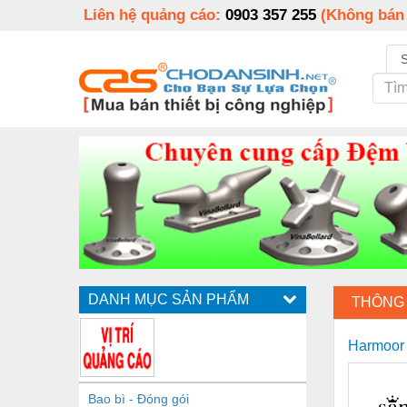
Liên hệ quảng cáo:
0903 357 255
(Không bán
DANH MỤC SẢN PHẨM
THÔNG 
Harmoor 
Bao bì - Đóng gói