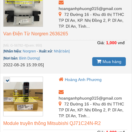
hoanganhphuong015@gmail.com
72 Đường 16 - Khu đô thị TTHC
TP Dĩ An, KP. Nhị Đồng 2, P. Dĩ An,
TP. Dĩ An, Tỉnh...
Van Điện Từ Norgren 2636265
Giá:
1,000
vnđ
[Mã: G-56782-4]
[xem: 950]
[
Nhãn hiệu
:
Norgren
-
Xuất xứ
:
Nhật bản]
[
Nơi bán
:
Bình Dương]
Mua hàng
2022-08-26 15:39:05]
Hoàng Anh Phương
hoanganhphuong015@gmail.com
72 Đường 16 - Khu đô thị TTHC
TP Dĩ An, KP. Nhị Đồng 2, P. Dĩ An,
TP. Dĩ An, Tỉnh...
Module truyền thông Mitsubishi QJ71C24N-R2