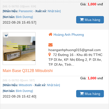
Giá:
1,000
vnđ
[Mã: G-56782-10]
[xem: 634]
[
Nhãn hiệu
:
Panasonic
-
Xuất xứ
:
Nhật bản]
[
Nơi bán
:
Bình Dương]
Mua hàng
2022-08-26 15:45:57]
Hoàng Anh Phương
hoanganhphuong015@gmail.com
72 Đường 16 - Khu đô thị TTHC
TP Dĩ An, KP. Nhị Đồng 2, P. Dĩ An,
TP. Dĩ An, Tỉnh...
Main Base Q312B Mitsubishi
Giá:
1,000
vnđ
[Mã: G-56782-9]
[xem: 587]
[
Nhãn hiệu
:
Mitsubishi
-
Xuất xứ
:
Nhật bản]
[
Nơi bán
:
Bình Dương]
Mua hàng
2022-08-26 15:42:40]