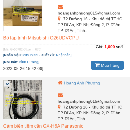
hoanganhphuong015@gmail.com
72 Đường 16 - Khu đô thị TTHC
TP Dĩ An, KP. Nhị Đồng 2, P. Dĩ An,
TP. Dĩ An, Tỉnh...
Bộ lập trình Mitsubishi Q26UDVCPU
Giá:
1,000
vnđ
[Mã: G-56782-8]
[xem: 676]
[
Nhãn hiệu
:
Mitsubishi
-
Xuất xứ
:
Nhật bản]
[
Nơi bán
:
Bình Dương]
Mua hàng
2022-08-26 15:42:06]
Hoàng Anh Phương
hoanganhphuong015@gmail.com
72 Đường 16 - Khu đô thị TTHC
TP Dĩ An, KP. Nhị Đồng 2, P. Dĩ An,
TP. Dĩ An, Tỉnh...
Cảm biến tiệm cận GX-H6A Panasonic