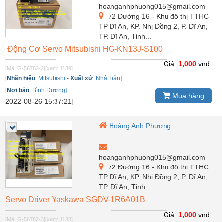
hoanganhphuong015@gmail.com
72 Đường 16 - Khu đô thị TTHC
TP Dĩ An, KP. Nhị Đồng 2, P. Dĩ An,
TP. Dĩ An, Tỉnh...
Động Cơ Servo Mitsubishi HG-KN13J-S100
Giá:
1,000
vnđ
[Mã: G-56782-2]
[xem: 1139]
[
Nhãn hiệu
:
Mitsubishi
-
Xuất xứ
:
Nhật bản]
[
Nơi bán
:
Bình Dương]
Mua hàng
2022-08-26 15:37:21]
Hoàng Anh Phương
hoanganhphuong015@gmail.com
72 Đường 16 - Khu đô thị TTHC
TP Dĩ An, KP. Nhị Đồng 2, P. Dĩ An,
TP. Dĩ An, Tỉnh...
Servo Driver Yaskawa SGDV-1R6A01B
Giá:
1,000
vnđ
[Mã: G-56782-3]
[xem: 1138]