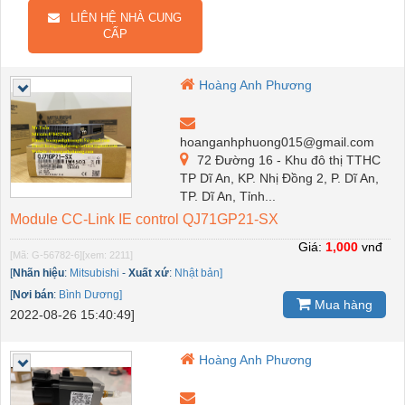
LIÊN HỆ NHÀ CUNG
CẤP
Hoàng Anh Phương
hoanganhphuong015@gmail.com
72 Đường 16 - Khu đô thị TTHC
TP Dĩ An, KP. Nhị Đồng 2, P. Dĩ An,
TP. Dĩ An, Tỉnh...
Module CC-Link IE control QJ71GP21-SX
Giá:
1,000
vnđ
[Mã: G-56782-6]
[xem: 2211]
[
Nhãn hiệu
:
Mitsubishi
-
Xuất xứ
:
Nhật bản]
[
Nơi bán
:
Bình Dương]
Mua hàng
2022-08-26 15:40:49]
Hoàng Anh Phương