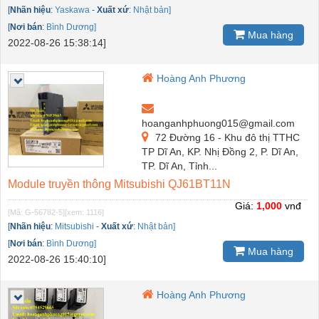
[
Nhãn hiệu
:
Yaskawa
-
Xuất xứ
:
Nhật bản]
[
Nơi bán
:
Bình Dương]
Mua hàng
2022-08-26 15:38:14]
Hoàng Anh Phương
hoanganhphuong015@gmail.com
72 Đường 16 - Khu đô thị TTHC
TP Dĩ An, KP. Nhị Đồng 2, P. Dĩ An,
TP. Dĩ An, Tỉnh...
Module truyền thông Mitsubishi QJ61BT11N
Giá:
1,000
vnđ
[Mã: G-56782-5]
[xem: 1116]
[
Nhãn hiệu
:
Mitsubishi
-
Xuất xứ
:
Nhật bản]
[
Nơi bán
:
Bình Dương]
Mua hàng
2022-08-26 15:40:10]
Hoàng Anh Phương