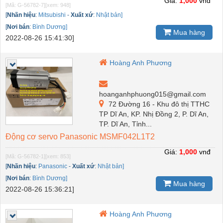
Giá:
1,000
vnđ
[Mã: G-56782-7]
[xem: 948]
[
Nhãn hiệu
:
Mitsubishi
-
Xuất xứ
:
Nhật bản]
[
Nơi bán
:
Bình Dương]
Mua hàng
2022-08-26 15:41:30]
Hoàng Anh Phương
hoanganhphuong015@gmail.com
72 Đường 16 - Khu đô thị TTHC
TP Dĩ An, KP. Nhị Đồng 2, P. Dĩ An,
TP. Dĩ An, Tỉnh...
Động cơ servo Panasonic MSMF042L1T2
Giá:
1,000
vnđ
[Mã: G-56782-1]
[xem: 853]
[
Nhãn hiệu
:
Panasonic
-
Xuất xứ
:
Nhật bản]
[
Nơi bán
:
Bình Dương]
Mua hàng
2022-08-26 15:36:21]
Hoàng Anh Phương