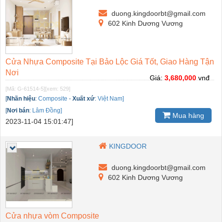
duong.kingdoorbt@gmail.com
602 Kinh Dương Vương
Cửa Nhựa Composite Tại Bảo Lộc Giá Tốt, Giao Hàng Tận
Nơi
Giá:
3,680,000
vnđ
[Mã: G-61514-5]
[xem: 529]
[
Nhãn hiệu
:
Composite
-
Xuất xứ
:
Việt Nam]
[
Nơi bán
:
Lâm Đồng]
Mua hàng
2023-11-04 15:01:47]
KINGDOOR
duong.kingdoorbt@gmail.com
602 Kinh Dương Vương
Cửa nhựa vòm Composite