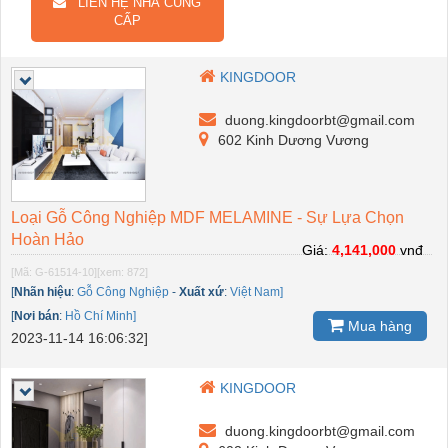
LIÊN HỆ NHÀ CUNG
CẤP
KINGDOOR
duong.kingdoorbt@gmail.com
602 Kinh Dương Vương
Loại Gỗ Công Nghiệp MDF MELAMINE - Sự Lựa Chọn
Hoàn Hảo
Giá:
4,141,000
vnđ
[Mã: G-61514-10]
[xem: 872]
[
Nhãn hiệu
:
Gỗ Công Nghiệp
-
Xuất xứ
:
Việt Nam]
[
Nơi bán
:
Hồ Chí Minh]
Mua hàng
2023-11-14 16:06:32]
KINGDOOR
duong.kingdoorbt@gmail.com