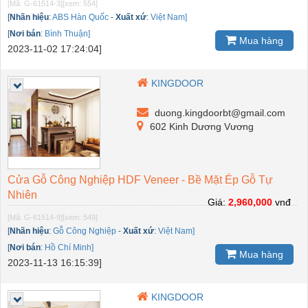
[Mã: G-61514-3]
[xem: 554]
[
Nhãn hiệu
:
ABS Hàn Quốc
-
Xuất xứ
:
Việt Nam]
[
Nơi bán
:
Bình Thuận]
Mua hàng
2023-11-02 17:24:04]
KINGDOOR
duong.kingdoorbt@gmail.com
602 Kinh Dương Vương
Cửa Gỗ Công Nghiệp HDF Veneer - Bề Mặt Ép Gỗ Tự
Nhiên
Giá:
2,960,000
vnđ
[Mã: G-61514-9]
[xem: 549]
[
Nhãn hiệu
:
Gỗ Công Nghiệp
-
Xuất xứ
:
Việt Nam]
[
Nơi bán
:
Hồ Chí Minh]
Mua hàng
2023-11-13 16:15:39]
KINGDOOR