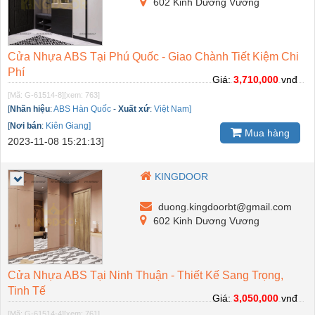
602 Kinh Dương Vương
Cửa Nhựa ABS Tại Phú Quốc - Giao Chành Tiết Kiệm Chi
Phí
Giá:
3,710,000
vnđ
[Mã: G-61514-8]
[xem: 763]
[
Nhãn hiệu
:
ABS Hàn Quốc
-
Xuất xứ
:
Việt Nam]
[
Nơi bán
:
Kiên Giang]
Mua hàng
2023-11-08 15:21:13]
KINGDOOR
duong.kingdoorbt@gmail.com
602 Kinh Dương Vương
Cửa Nhựa ABS Tại Ninh Thuận - Thiết Kế Sang Trọng,
Tinh Tế
Giá:
3,050,000
vnđ
[Mã: G-61514-4]
[xem: 761]