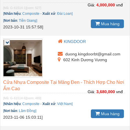
Giá:
4,000,000
vnđ
[Mã: G-61514-1]
[xem: 527]
[
Nhãn hiệu
:
Composite
-
Xuất xứ
:
Đài Loan]
[
Nơi bán
:
Tiền Giang]
Mua hàng
2023-10-31 15:57:58]
KINGDOOR
duong.kingdoorbt@gmail.com
602 Kinh Dương Vương
Cửa Nhựa Composite Tại Măng Đen - Thích Hợp Cho Nơi
Ẩm Cao
Giá:
3,680,000
vnđ
[Mã: G-61514-6]
[xem: 489]
[
Nhãn hiệu
:
Composite
-
Xuất xứ
:
Việt Nam]
[
Nơi bán
:
Lâm Đồng]
Mua hàng
2023-11-06 15:03:11]