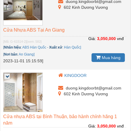
duong.kingdoorbt@gmail.com
602 Kinh Dương Vương
Cửa Nhựa ABS Tại An Giang
Giá:
3,050,000
vnđ
[Mã: G-61514-2]
[xem: 582]
[
Nhãn hiệu
:
ABS Hàn Quốc
-
Xuất xứ
:
Hàn Quốc]
[
Nơi bán
:
An Giang]
Mua hàng
2023-11-01 15:15:59]
KINGDOOR
duong.kingdoorbt@gmail.com
602 Kinh Dương Vương
Cửa nhựa ABS tại Bình Thuận, bảo hành chính hãng 1
năm
Giá:
3,050,000
vnđ