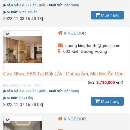
[
Nhãn hiệu
:
ABS Hàn Quốc
-
Xuất xứ
:
Việt Nam]
[
Nơi bán
:
Ninh Thuận]
Mua hàng
2023-11-03 15:46:13]
KINGDOOR
duong.kingdoorbt@gmail.com
602 Kinh Dương Vương
Cửa Nhựa ABS Tại Đắk Lắk - Chống Ẩm, Mối Mọt Ăn Mòn
Giá:
3,710,000
vnđ
[Mã: G-61514-7]
[xem: 600]
[
Nhãn hiệu
:
ABS Hàn Quốc
-
Xuất xứ
:
Việt Nam]
[
Nơi bán
:
Đắk Lắk]
Mua hàng
2023-11-07 15:26:08]
KINGDOOR