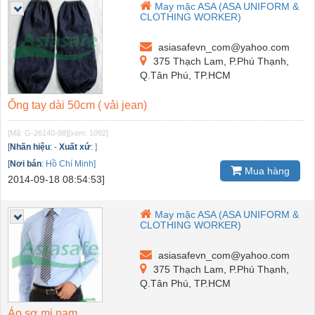
May mặc ASA (ASA UNIFORM &
CLOTHING WORKER)
asiasafevn_com@yahoo.com
375 Thạch Lam, P.Phú Thạnh,
Q.Tân Phú, TP.HCM
Ống tay dài 50cm ( vải jean)
[Mã: G-26140-88]
[xem: 1092]
[
Nhãn hiệu
:
-
Xuất xứ
:
]
[
Nơi bán
:
Hồ Chí Minh]
Mua hàng
2014-09-18 08:54:53]
May mặc ASA (ASA UNIFORM &
CLOTHING WORKER)
asiasafevn_com@yahoo.com
375 Thạch Lam, P.Phú Thạnh,
Q.Tân Phú, TP.HCM
Áo sơ mi nam