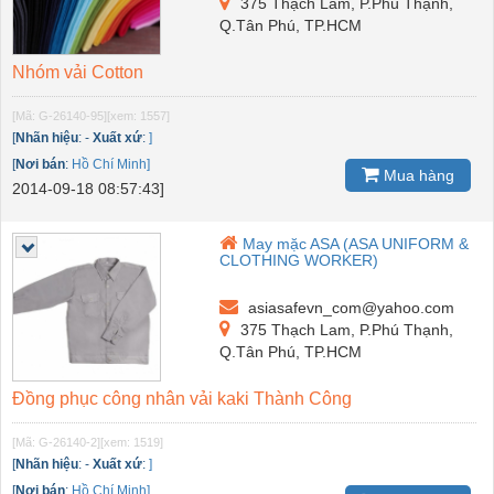
375 Thạch Lam, P.Phú Thạnh,
Q.Tân Phú, TP.HCM
Nhóm vải Cotton
[Mã: G-26140-95]
[xem: 1557]
[
Nhãn hiệu
:
-
Xuất xứ
:
]
[
Nơi bán
:
Hồ Chí Minh]
Mua hàng
2014-09-18 08:57:43]
May mặc ASA (ASA UNIFORM &
CLOTHING WORKER)
asiasafevn_com@yahoo.com
375 Thạch Lam, P.Phú Thạnh,
Q.Tân Phú, TP.HCM
Đồng phục công nhân vải kaki Thành Công
[Mã: G-26140-2]
[xem: 1519]
[
Nhãn hiệu
:
-
Xuất xứ
:
]
[
Nơi bán
:
Hồ Chí Minh]