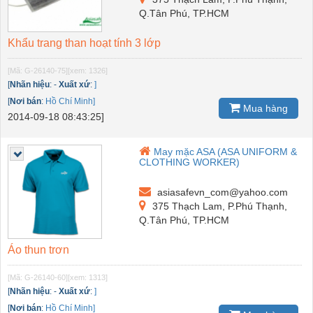
Q.Tân Phú, TP.HCM
Khẩu trang than hoạt tính 3 lớp
[Mã: G-26140-75]
[xem: 1326]
[
Nhãn hiệu
:
-
Xuất xứ
:
]
[
Nơi bán
:
Hồ Chí Minh]
Mua hàng
2014-09-18 08:43:25]
May mặc ASA (ASA UNIFORM &
CLOTHING WORKER)
asiasafevn_com@yahoo.com
375 Thạch Lam, P.Phú Thạnh,
Q.Tân Phú, TP.HCM
Áo thun trơn
[Mã: G-26140-60]
[xem: 1313]
[
Nhãn hiệu
:
-
Xuất xứ
:
]
[
Nơi bán
:
Hồ Chí Minh]