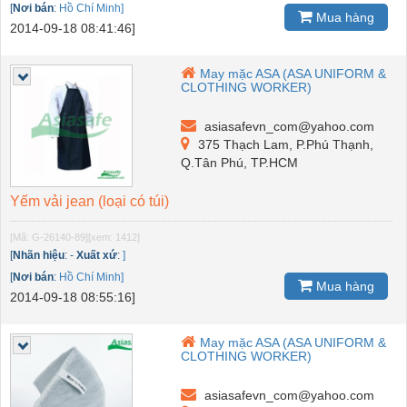
[
Nơi bán
:
Hồ Chí Minh]
Mua hàng
2014-09-18 08:41:46]
May mặc ASA (ASA UNIFORM &
CLOTHING WORKER)
asiasafevn_com@yahoo.com
375 Thạch Lam, P.Phú Thạnh,
Q.Tân Phú, TP.HCM
Yếm vải jean (loại có túi)
[Mã: G-26140-89]
[xem: 1412]
[
Nhãn hiệu
:
-
Xuất xứ
:
]
[
Nơi bán
:
Hồ Chí Minh]
Mua hàng
2014-09-18 08:55:16]
May mặc ASA (ASA UNIFORM &
CLOTHING WORKER)
asiasafevn_com@yahoo.com