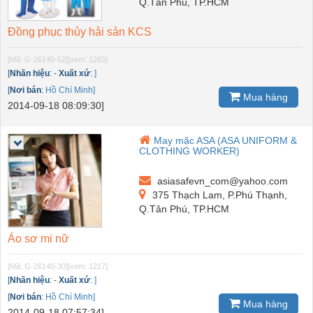
Q.Tân Phú, TP.HCM
Đồng phục thủy hải sản KCS
[Mã: G-26140-52]
[xem: 1263]
[
Nhãn hiệu
:
-
Xuất xứ
:
]
[
Nơi bán
:
Hồ Chí Minh]
Mua hàng
2014-09-18 08:09:30]
May mặc ASA (ASA UNIFORM &
CLOTHING WORKER)
asiasafevn_com@yahoo.com
375 Thạch Lam, P.Phú Thạnh,
Q.Tân Phú, TP.HCM
Áo sơ mi nữ
[Mã: G-26140-30]
[xem: 1217]
[
Nhãn hiệu
:
-
Xuất xứ
:
]
[
Nơi bán
:
Hồ Chí Minh]
Mua hàng
2014-09-18 07:57:34]