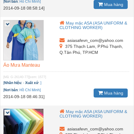
[
Nơi bán
:
Hồ Chí Minh]
Mua hàng
2014-09-18 08:58:14]
May mặc ASA (ASA UNIFORM &
CLOTHING WORKER)
asiasafevn_com@yahoo.com
375 Thạch Lam, P.Phú Thạnh,
Q.Tân Phú, TP.HCM
Áo Mưa Manteau
[Mã: G-26140-77]
[xem: 1577]
[
Nhãn hiệu
:
-
Xuất xứ
:
]
[
Nơi bán
:
Hồ Chí Minh]
Mua hàng
2014-09-18 08:46:31]
May mặc ASA (ASA UNIFORM &
CLOTHING WORKER)
asiasafevn_com@yahoo.com