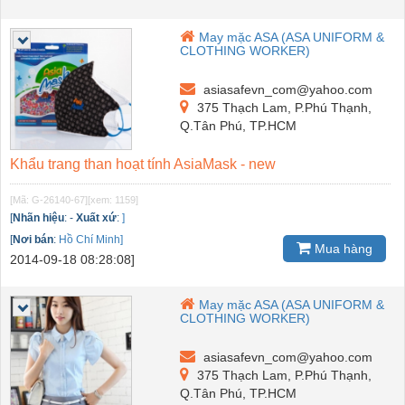
May mặc ASA (ASA UNIFORM &
CLOTHING WORKER)
asiasafevn_com@yahoo.com
375 Thạch Lam, P.Phú Thạnh,
Q.Tân Phú, TP.HCM
Khẩu trang than hoạt tính AsiaMask - new
[Mã: G-26140-67]
[xem: 1159]
[
Nhãn hiệu
:
-
Xuất xứ
:
]
[
Nơi bán
:
Hồ Chí Minh]
Mua hàng
2014-09-18 08:28:08]
May mặc ASA (ASA UNIFORM &
CLOTHING WORKER)
asiasafevn_com@yahoo.com
375 Thạch Lam, P.Phú Thạnh,
Q.Tân Phú, TP.HCM