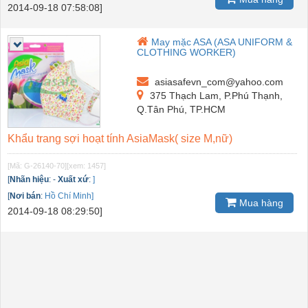
2014-09-18 07:58:08]
May mặc ASA (ASA UNIFORM &
CLOTHING WORKER)
asiasafevn_com@yahoo.com
375 Thạch Lam, P.Phú Thạnh,
Q.Tân Phú, TP.HCM
Khẩu trang sợi hoạt tính AsiaMask( size M,nữ)
[Mã: G-26140-70]
[xem: 1457]
[
Nhãn hiệu
:
-
Xuất xứ
:
]
[
Nơi bán
:
Hồ Chí Minh]
Mua hàng
2014-09-18 08:29:50]