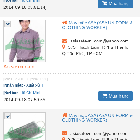
[
Nơi bán
:
Hồ Chí Minh]
Mua hàng
2014-09-18 08:51:14]
May mặc ASA (ASA UNIFORM &
CLOTHING WORKER)
asiasafevn_com@yahoo.com
375 Thạch Lam, P.Phú Thạnh,
Q.Tân Phú, TP.HCM
Áo sơ mi nam
[Mã: G-26140-36]
[xem: 1336]
[
Nhãn hiệu
:
-
Xuất xứ
:
]
[
Nơi bán
:
Hồ Chí Minh]
Mua hàng
2014-09-18 07:59:55]
May mặc ASA (ASA UNIFORM &
CLOTHING WORKER)
asiasafevn_com@yahoo.com
375 Thạch Lam, P.Phú Thạnh,