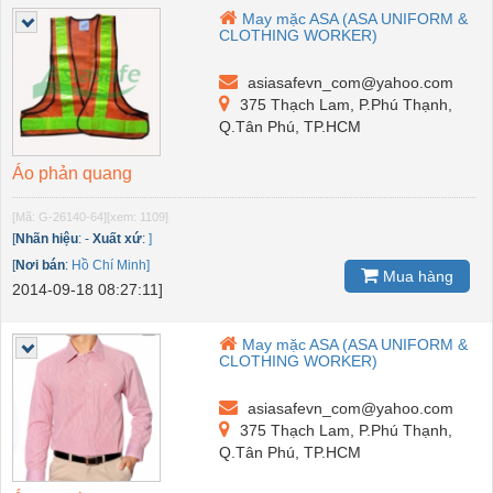
May mặc ASA (ASA UNIFORM &
CLOTHING WORKER)
asiasafevn_com@yahoo.com
375 Thạch Lam, P.Phú Thạnh,
Q.Tân Phú, TP.HCM
Áo phản quang
[Mã: G-26140-64]
[xem: 1109]
[
Nhãn hiệu
:
-
Xuất xứ
:
]
[
Nơi bán
:
Hồ Chí Minh]
Mua hàng
2014-09-18 08:27:11]
May mặc ASA (ASA UNIFORM &
CLOTHING WORKER)
asiasafevn_com@yahoo.com
375 Thạch Lam, P.Phú Thạnh,
Q.Tân Phú, TP.HCM