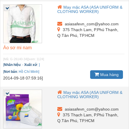
May mặc ASA (ASA UNIFORM &
CLOTHING WORKER)
asiasafevn_com@yahoo.com
375 Thạch Lam, P.Phú Thạnh,
Q.Tân Phú, TP.HCM
Áo sơ mi nam
[Mã: G-26140-34]
[xem: 1124]
[
Nhãn hiệu
:
-
Xuất xứ
:
]
[
Nơi bán
:
Hồ Chí Minh]
Mua hàng
2014-09-18 07:59:16]
May mặc ASA (ASA UNIFORM &
CLOTHING WORKER)
asiasafevn_com@yahoo.com
375 Thạch Lam, P.Phú Thạnh,
Q.Tân Phú, TP.HCM