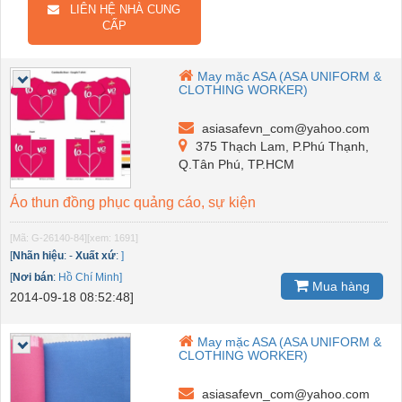
LIÊN HỆ NHÀ CUNG
CẤP
May mặc ASA (ASA UNIFORM &
CLOTHING WORKER)
asiasafevn_com@yahoo.com
375 Thạch Lam, P.Phú Thạnh,
Q.Tân Phú, TP.HCM
Áo thun đồng phục quảng cáo, sự kiện
[Mã: G-26140-84]
[xem: 1691]
[
Nhãn hiệu
:
-
Xuất xứ
:
]
[
Nơi bán
:
Hồ Chí Minh]
Mua hàng
2014-09-18 08:52:48]
May mặc ASA (ASA UNIFORM &
CLOTHING WORKER)
asiasafevn_com@yahoo.com