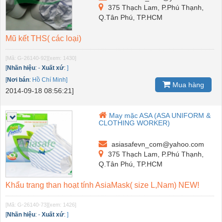
375 Thạch Lam, P.Phú Thạnh,
Q.Tân Phú, TP.HCM
Mũ kết THS( các loại)
[Mã: G-26140-92]
[xem: 1430]
[
Nhãn hiệu
:
-
Xuất xứ
:
]
[
Nơi bán
:
Hồ Chí Minh]
Mua hàng
2014-09-18 08:56:21]
May mặc ASA (ASA UNIFORM &
CLOTHING WORKER)
asiasafevn_com@yahoo.com
375 Thạch Lam, P.Phú Thạnh,
Q.Tân Phú, TP.HCM
Khẩu trang than hoạt tính AsiaMask( size L,Nam) NEW!
[Mã: G-26140-73]
[xem: 1426]
[
Nhãn hiệu
:
-
Xuất xứ
:
]