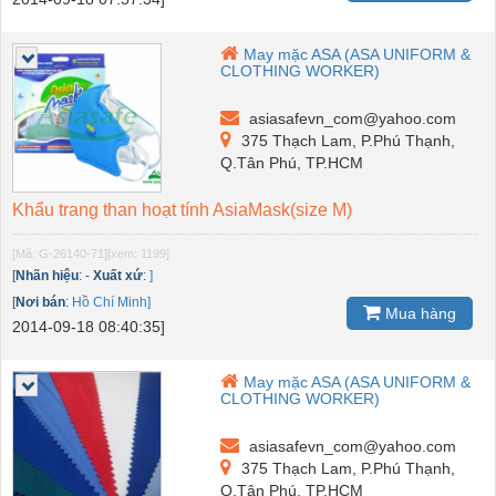
May mặc ASA (ASA UNIFORM &
CLOTHING WORKER)
asiasafevn_com@yahoo.com
375 Thạch Lam, P.Phú Thạnh,
Q.Tân Phú, TP.HCM
Khẩu trang than hoạt tính AsiaMask(size M)
[Mã: G-26140-71]
[xem: 1199]
[
Nhãn hiệu
:
-
Xuất xứ
:
]
[
Nơi bán
:
Hồ Chí Minh]
Mua hàng
2014-09-18 08:40:35]
May mặc ASA (ASA UNIFORM &
CLOTHING WORKER)
asiasafevn_com@yahoo.com
375 Thạch Lam, P.Phú Thạnh,
Q.Tân Phú, TP.HCM