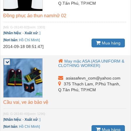
Q.Tân Phú, TP.HCM
Đồng phục áo thun nam/nữ 02
[Mã: G-26140-82]
[xem: 1303]
[
Nhãn hiệu
:
-
Xuất xứ
:
]
[
Nơi bán
:
Hồ Chí Minh]
Mua hàng
2014-09-18 08:51:47]
May mặc ASA (ASA UNIFORM &
CLOTHING WORKER)
asiasafevn_com@yahoo.com
375 Thạch Lam, P.Phú Thạnh,
Q.Tân Phú, TP.HCM
Cầu vai, ve áo bảo vệ
[Mã: G-26140-49]
[xem: 1296]
[
Nhãn hiệu
:
-
Xuất xứ
:
]
[
Nơi bán
:
Hồ Chí Minh]
Mua hàng