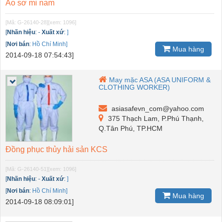
Áo sơ mi nam
[Mã: G-26140-28]
[xem: 1096]
[
Nhãn hiệu
:
-
Xuất xứ
:
]
[
Nơi bán
:
Hồ Chí Minh]
Mua hàng
2014-09-18 07:54:43]
May mặc ASA (ASA UNIFORM &
CLOTHING WORKER)
asiasafevn_com@yahoo.com
375 Thạch Lam, P.Phú Thạnh,
Q.Tân Phú, TP.HCM
Đồng phục thủy hải sản KCS
[Mã: G-26140-51]
[xem: 1096]
[
Nhãn hiệu
:
-
Xuất xứ
:
]
[
Nơi bán
:
Hồ Chí Minh]
Mua hàng
2014-09-18 08:09:01]