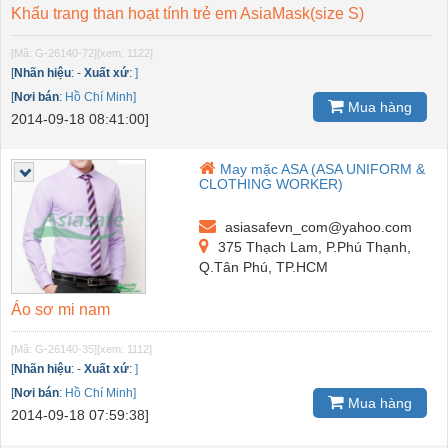
Khẩu trang than hoạt tính trẻ em AsiaMask(size S)
[Mã: G-26140-72]
[xem: 1122]
[
Nhãn hiệu
:
-
Xuất xứ
:
]
[
Nơi bán
:
Hồ Chí Minh]
Mua hàng
2014-09-18 08:41:00]
May mặc ASA (ASA UNIFORM &
CLOTHING WORKER)
asiasafevn_com@yahoo.com
375 Thạch Lam, P.Phú Thạnh,
Q.Tân Phú, TP.HCM
Áo sơ mi nam
[Mã: G-26140-35]
[xem: 1112]
[
Nhãn hiệu
:
-
Xuất xứ
:
]
[
Nơi bán
:
Hồ Chí Minh]
Mua hàng
2014-09-18 07:59:38]