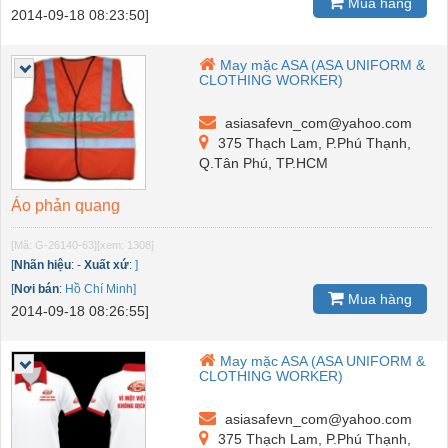
Mua hàng
2014-09-18 08:23:50]
May mặc ASA (ASA UNIFORM &
CLOTHING WORKER)
asiasafevn_com@yahoo.com
375 Thạch Lam, P.Phú Thạnh,
Q.Tân Phú, TP.HCM
Áo phản quang
[Mã: G-26140-63]
[xem: 1308]
[
Nhãn hiệu
:
-
Xuất xứ
:
]
[
Nơi bán
:
Hồ Chí Minh]
Mua hàng
2014-09-18 08:26:55]
May mặc ASA (ASA UNIFORM &
CLOTHING WORKER)
asiasafevn_com@yahoo.com
375 Thạch Lam, P.Phú Thạnh,