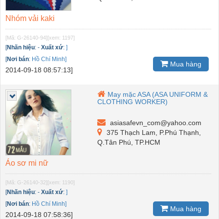
Nhóm vải kaki
[Mã: G-26140-94]
[xem: 1197]
[
Nhãn hiệu
:
-
Xuất xứ
:
]
[
Nơi bán
:
Hồ Chí Minh]
Mua hàng
2014-09-18 08:57:13]
May mặc ASA (ASA UNIFORM &
CLOTHING WORKER)
asiasafevn_com@yahoo.com
375 Thạch Lam, P.Phú Thạnh,
Q.Tân Phú, TP.HCM
Áo sơ mi nữ
[Mã: G-26140-32]
[xem: 1190]
[
Nhãn hiệu
:
-
Xuất xứ
:
]
[
Nơi bán
:
Hồ Chí Minh]
Mua hàng
2014-09-18 07:58:36]