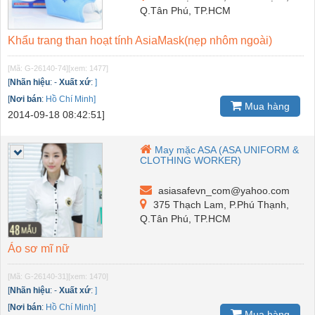
Q.Tân Phú, TP.HCM
Khẩu trang than hoạt tính AsiaMask(nẹp nhôm ngoài)
[Mã: G-26140-74]
[xem: 1477]
[
Nhãn hiệu
:
-
Xuất xứ
:
]
[
Nơi bán
:
Hồ Chí Minh]
Mua hàng
2014-09-18 08:42:51]
May mặc ASA (ASA UNIFORM &
CLOTHING WORKER)
asiasafevn_com@yahoo.com
375 Thạch Lam, P.Phú Thạnh,
Q.Tân Phú, TP.HCM
Áo sơ mĩ nữ
[Mã: G-26140-31]
[xem: 1470]
[
Nhãn hiệu
:
-
Xuất xứ
:
]
[
Nơi bán
:
Hồ Chí Minh]
Mua hàng