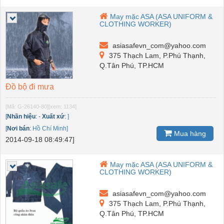
May mặc ASA (ASA UNIFORM &
CLOTHING WORKER)
asiasafevn_com@yahoo.com
375 Thạch Lam, P.Phú Thạnh,
Q.Tân Phú, TP.HCM
Đồ bộ đi mưa
[Mã: G-26140-80]
[xem: 1134]
[
Nhãn hiệu
:
-
Xuất xứ
:
]
[
Nơi bán
:
Hồ Chí Minh]
Mua hàng
2014-09-18 08:49:47]
May mặc ASA (ASA UNIFORM &
CLOTHING WORKER)
asiasafevn_com@yahoo.com
375 Thạch Lam, P.Phú Thạnh,
Q.Tân Phú, TP.HCM