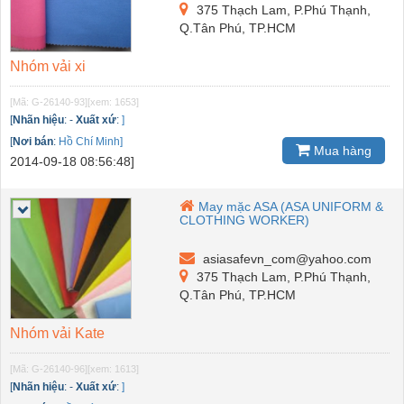
375 Thạch Lam, P.Phú Thạnh,
Q.Tân Phú, TP.HCM
Nhóm vải xi
[Mã: G-26140-93]
[xem: 1653]
[
Nhãn hiệu
:
-
Xuất xứ
:
]
[
Nơi bán
:
Hồ Chí Minh]
Mua hàng
2014-09-18 08:56:48]
May mặc ASA (ASA UNIFORM &
CLOTHING WORKER)
asiasafevn_com@yahoo.com
375 Thạch Lam, P.Phú Thạnh,
Q.Tân Phú, TP.HCM
Nhóm vải Kate
[Mã: G-26140-96]
[xem: 1613]
[
Nhãn hiệu
:
-
Xuất xứ
:
]