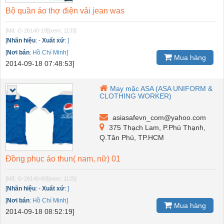
Bộ quần áo thợ điện vải jean was
[Mã: G-26140-19]
[xem: 1133]
[
Nhãn hiệu
:
-
Xuất xứ
:
]
[
Nơi bán
:
Hồ Chí Minh]
Mua hàng
2014-09-18 07:48:53]
May mặc ASA (ASA UNIFORM &
CLOTHING WORKER)
asiasafevn_com@yahoo.com
375 Thạch Lam, P.Phú Thạnh,
Q.Tân Phú, TP.HCM
Đồng phục áo thun( nam, nữ) 01
[Mã: G-26140-83]
[xem: 1125]
[
Nhãn hiệu
:
-
Xuất xứ
:
]
[
Nơi bán
:
Hồ Chí Minh]
Mua hàng
2014-09-18 08:52:19]