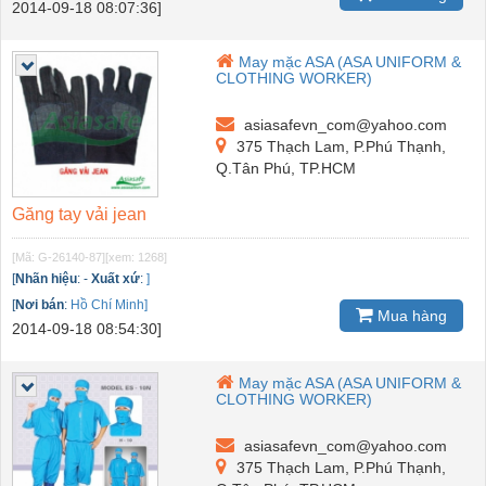
2014-09-18 08:07:36]
May mặc ASA (ASA UNIFORM &
CLOTHING WORKER)
asiasafevn_com@yahoo.com
375 Thạch Lam, P.Phú Thạnh,
Q.Tân Phú, TP.HCM
Găng tay vải jean
[Mã: G-26140-87]
[xem: 1268]
[
Nhãn hiệu
:
-
Xuất xứ
:
]
[
Nơi bán
:
Hồ Chí Minh]
Mua hàng
2014-09-18 08:54:30]
May mặc ASA (ASA UNIFORM &
CLOTHING WORKER)
asiasafevn_com@yahoo.com
375 Thạch Lam, P.Phú Thạnh,