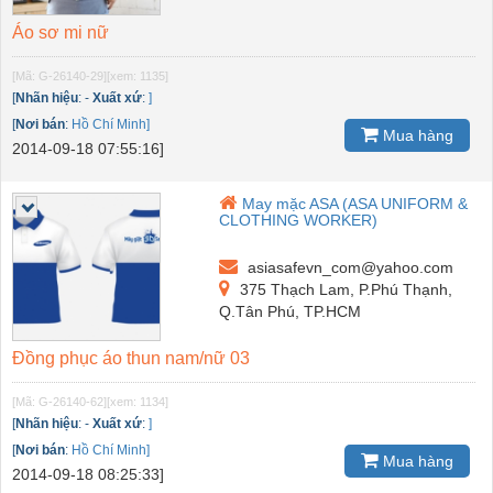
Áo sơ mi nữ
[Mã: G-26140-29]
[xem: 1135]
[
Nhãn hiệu
:
-
Xuất xứ
:
]
[
Nơi bán
:
Hồ Chí Minh]
Mua hàng
2014-09-18 07:55:16]
May mặc ASA (ASA UNIFORM &
CLOTHING WORKER)
asiasafevn_com@yahoo.com
375 Thạch Lam, P.Phú Thạnh,
Q.Tân Phú, TP.HCM
Đồng phục áo thun nam/nữ 03
[Mã: G-26140-62]
[xem: 1134]
[
Nhãn hiệu
:
-
Xuất xứ
:
]
[
Nơi bán
:
Hồ Chí Minh]
Mua hàng
2014-09-18 08:25:33]