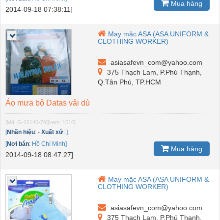
Mua hàng
2014-09-18 07:38:11]
May mặc ASA (ASA UNIFORM &
CLOTHING WORKER)
asiasafevn_com@yahoo.com
375 Thạch Lam, P.Phú Thạnh,
Q.Tân Phú, TP.HCM
Áo mưa bộ Datas vải dù
[Mã: G-26140-79]
[xem: 1510]
[
Nhãn hiệu
:
-
Xuất xứ
:
]
[
Nơi bán
:
Hồ Chí Minh]
Mua hàng
2014-09-18 08:47:27]
May mặc ASA (ASA UNIFORM &
CLOTHING WORKER)
asiasafevn_com@yahoo.com
375 Thạch Lam, P.Phú Thạnh,