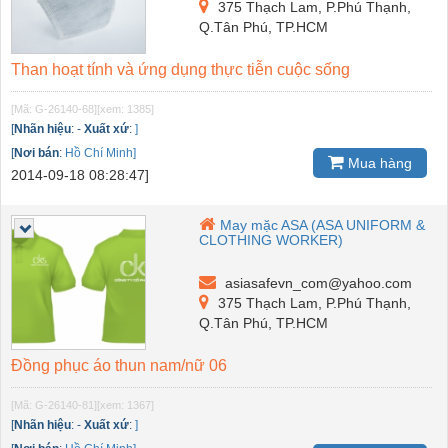
375 Thạch Lam, P.Phú Thạnh,
Q.Tân Phú, TP.HCM
Than hoạt tính và ứng dụng thực tiễn cuộc sống
[Mã: G-26140-68]
[xem: 1385]
[
Nhãn hiệu
:
-
Xuất xứ
:
]
[
Nơi bán
:
Hồ Chí Minh]
Mua hàng
2014-09-18 08:28:47]
May mặc ASA (ASA UNIFORM &
CLOTHING WORKER)
asiasafevn_com@yahoo.com
375 Thạch Lam, P.Phú Thạnh,
Q.Tân Phú, TP.HCM
Đồng phục áo thun nam/nữ 06
[Mã: G-26140-81]
[xem: 1367]
[
Nhãn hiệu
:
-
Xuất xứ
:
]