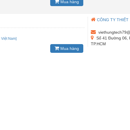
Mua hàng
CÔNG TY THIẾT 
viethungtech79@
Số 41 Đường 06, 
:
Việt Nam]
TP.HCM
Mua hàng