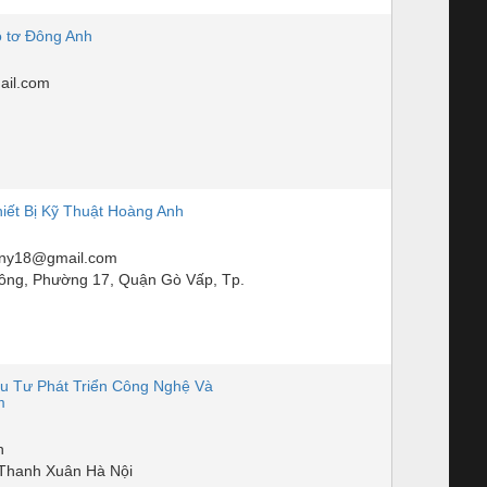
 tơ Đông Anh
il.com
ết Bị Kỹ Thuật Hoàng Anh
ny18@gmail.com
ng, Phường 17, Quận Gò Vấp, Tp.
u Tư Phát Triển Công Nghệ Và
m
n
Thanh Xuân Hà Nội