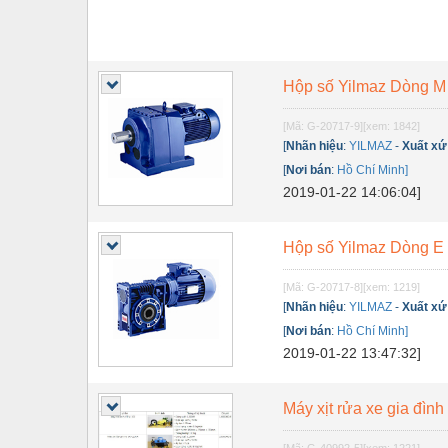
Hộp số Yilmaz Dòng M
[Mã: G-20717-9]
[xem: 1842]
[
Nhãn hiệu
:
YILMAZ
-
Xuất xứ
[
Nơi bán
:
Hồ Chí Minh]
2019-01-22 14:06:04]
Hộp số Yilmaz Dòng E
[Mã: G-20717-8]
[xem: 1219]
[
Nhãn hiệu
:
YILMAZ
-
Xuất xứ
[
Nơi bán
:
Hồ Chí Minh]
2019-01-22 13:47:32]
Máy xịt rửa xe gia đình 
[Mã: G-40992-5]
[xem: 1221]