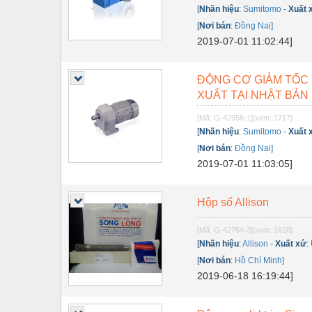
Dụng cụ đo
[
Nhãn hiệu
:
Sumitomo
-
Xuất 
[
Nơi bán
:
Đồng Nai]
Gỗ - Trang thiết bị
2019-07-01 11:02:44]
Hàn cắt - Thiết bị
Hóa chất-Trang thiết bị
ĐỘNG CƠ GIẢM TỐC
XUẤT TẠI NHẬT BẢN
Kệ công nghiệp
[Mã: G-42958-1]
[xem: 1717]
Khí nén - Thiết bị
[
Nhãn hiệu
:
Sumitomo
-
Xuất 
[
Nơi bán
:
Đồng Nai]
Khuôn mẫu - Phụ tùng
2019-07-01 11:03:05]
Lọc công nghiệp
Hộp số Allison
Máy công cụ - Phụ tùng
Mỏ - Trang thiết bị
[Mã: G-42764-3]
[xem: 1628]
[
Nhãn hiệu
:
Allison
-
Xuất xứ
:
Mô tơ - Hộp số
[
Nơi bán
:
Hồ Chí Minh]
2019-06-18 16:19:44]
Môi trường - Thiết bị
Nâng hạ - Trang thiết bị