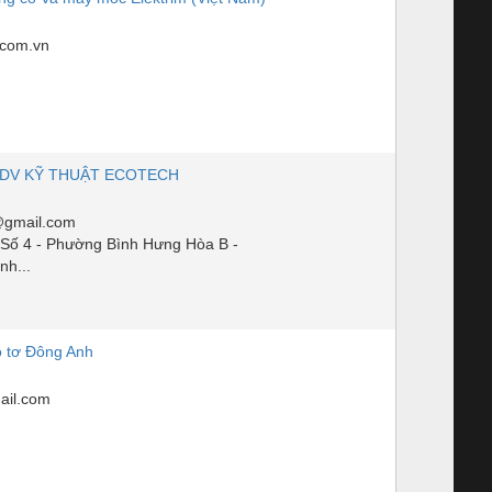
.com.vn
 DV KỸ THUẬT ECOTECH
gmail.com
ố 4 - Phường Bình Hưng Hòa B -
nh...
 tơ Đông Anh
il.com