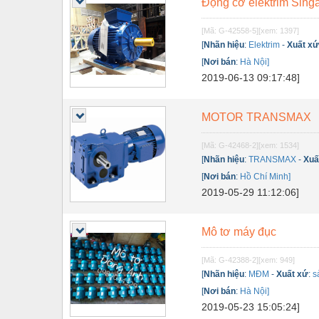
Động cơ elektrim Sing
Nội - Ngoại thất - văn phòng
[Mã: G-42558-5]
[xem: 1397]
Nồi hơi - Trang thiết bị
[
Nhãn hiệu
:
Elektrim
-
Xuất x
[
Nơi bán
:
Hà Nội]
Nông nghiệp - Thiết bị
2019-06-13 09:17:48]
Nước-Vật tư thiết bị
MOTOR TRANSMAX
Phốt cơ khí
Sắt, thép, inox các loại
[Mã: G-42468-2]
[xem: 1534]
[
Nhãn hiệu
:
TRANSMAX
-
Xuấ
Thí nghiệm-Trang thiết bị
[
Nơi bán
:
Hồ Chí Minh]
2019-05-29 11:12:06]
Thiết bị chiếu sáng
Thiết bị chống sét
Mô tơ máy đục
Thiết bị an ninh
[Mã: G-42388-2]
[xem: 949]
Thiết bị công nghiệp
[
Nhãn hiệu
:
MĐM
-
Xuất xứ
:
s
[
Nơi bán
:
Hà Nội]
Thiết bị công trình
2019-05-23 15:05:24]