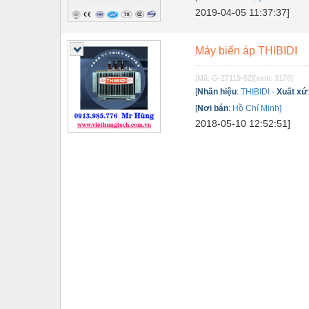
2019-04-05 11:37:37]
Tự động hoá
Van - Co các loại
Máy biến áp THIBIDI
Vật liệu mài mòn
[Mã: G-27119-52]
[xem: 3176]
[
Nhãn hiệu
:
THIBIDI
-
Xuất xứ
Vật liệu xây dựng
[
Nơi bán
:
Hồ Chí Minh]
Vòng bi - Bạc đạn
2018-05-10 12:52:51]
Xe hơi - Phụ tùng
Xe máy - Phụ tùng
Xe tải - phụ tùng
Y khoa - Trang thiết bị