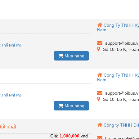
Công Ty TNHH Kỹ 
Nam
support@bibus.v
:
Thổ Nhĩ Kỳ]
Số 10, Lô K, Hoàn
Mua hàng
Công Ty TNHH Kỹ 
Nam
support@bibus.v
:
Thổ Nhĩ Kỳ]
Số 10, Lô K, Hoàn
Mua hàng
Công ty TNHH Đi
tốt nhất
Giá:
1,000,000
vnđ
hoanmy.phly@gm