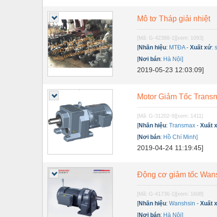
Thiết bị điện
Mô tơ Tháp giải nhiệt
Thiết bị giáo dục
Thiết bị khác
[Mã: G-42388-1]
[xem: 1093]
[
Nhãn hiệu
:
MTĐA
-
Xuất xứ
:
Thiết bị làm sạch
[
Nơi bán
:
Hà Nội]
2019-05-23 12:03:09]
Thiết bị sơn - Sơn
Thiết bị nhà bếp
Motor Giảm Tốc Trans
Thiết bị nhiệt
[Mã: G-31202-9]
[xem: 1411]
Thiêt bị PCCC
[
Nhãn hiệu
:
Transmax
-
Xuất 
[
Nơi bán
:
Hồ Chí Minh]
Thiết bị truyền động
2019-04-24 11:19:45]
Thiết bị văn phòng
Động cơ giảm tốc Wan
Thiết bị viễn thông
[Mã: G-41736-1]
[xem: 1608]
Thủy lực-Thiết bị
[
Nhãn hiệu
:
Wanshsin
-
Xuất 
Thủy sản - Trang thiết bị
[
Nơi bán
:
Hà Nội]