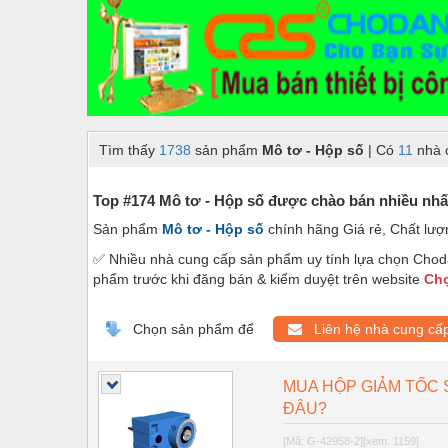
Dây chuyền sản xuất
Dệt may - Thiết bị
Dầu mỡ công nghiệp
Dịch vụ - Thi công
Tìm thấy
1738
sản phẩm
Mô tơ - Hộp số
| Có
11
nhà 
Điện công nghiệp
Điện gia dụng
Top #174 Mô tơ - Hộp số được chào bán nhiều nhấ
Sản phẩm
Mô tơ - Hộp số
chính hãng Giá rẻ, Chất lư
Điện Lạnh
✅ Nhiều nhà cung cấp sản phẩm uy tính lựa chọn Choda
Đóng tàu Thiết bị
phẩm trước khi đăng bán & kiểm duyệt trên website
Chợ
Đúc chính xác Thiết bị
Chọn sản phẩm để
Liên hệ nhà cung cấ
Dụng cụ cầm tay
Dụng cụ cắt gọt
MUA HỘP GIẢM TỐC
ĐÂU?
Dụng cụ điện
[Mã: G-42958-2]
[xem: 1159]