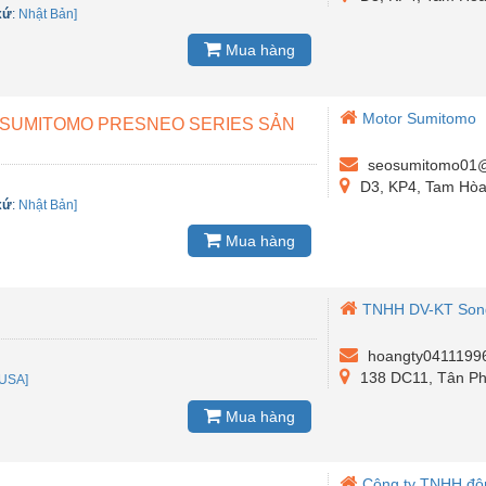
xứ
:
Nhật Bản]
Mua hàng
Motor Sumitomo
 SUMITOMO PRESNEO SERIES SẢN
seosumitomo01@
D3, KP4, Tam Hòa
xứ
:
Nhật Bản]
Mua hàng
TNHH DV-KT Son
hoangty0411199
138 DC11, Tân Ph
USA]
Mua hàng
Công ty TNHH độn