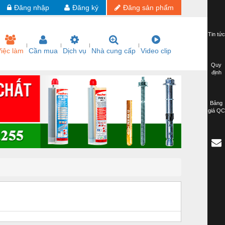
Đăng nhập
Đăng ký
Đăng sản phẩm
Tin tức
iệc làm
Cần mua
Dịch vụ
Nhà cung cấp
Video clip
Quy
định
Bảng
giá QC