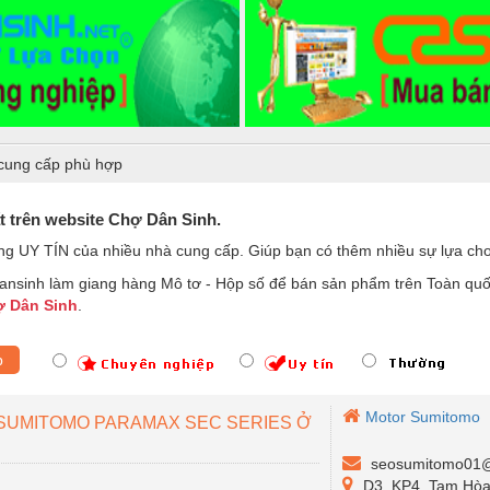
cung cấp phù hợp
t trên website Chợ Dân Sinh.
ợng UY TÍN của nhiều nhà cung cấp. Giúp bạn có thêm nhiều sự lựa c
nsinh làm giang hàng Mô tơ - Hộp số để bán sản phẩm trên Toàn quốc
 Dân Sinh
.
p
Motor Sumitomo
 SUMITOMO PARAMAX SEC SERIES Ở
seosumitomo01@
D3, KP4, Tam Hòa