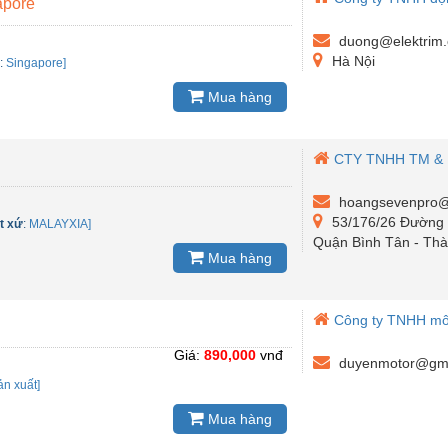
apore
duong@elektrim
Hà Nội
ứ
:
Singapore]
Mua hàng
CTY TNHH TM &
hoangsevenpro@
53/176/26 Đường S
t xứ
:
MALAYXIA]
Quận Bình Tân - Thà
Mua hàng
Công ty TNHH mô
Giá:
890,000
vnđ
duyenmotor@gma
ản xuất]
Mua hàng