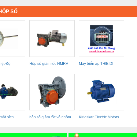
 HỘP SỐ
iệt Độ
Hộp số giảm tốc NMRV
Máy biến áp THIBIDI
 mặt bích
hộp số giảm tốc vỏ nhôm
Kirloskar Electric Motors
NMRV