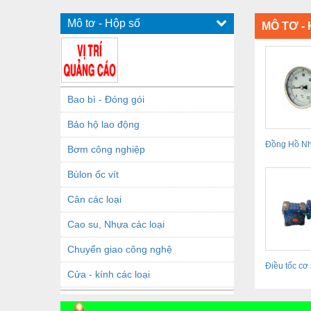
Mô tơ - Hộp số
MÔ TƠ -
Bao bì - Đóng gói
Bảo hộ lao động
Đồng Hồ Nh
Bơm công nghiệp
Bùlon ốc vít
Cân các loại
Cao su, Nhựa các loại
Chuyển giao công nghệ
Điều tốc cơ
Cửa - kính các loại
UDL0.75
Dầu khí - Thiết bị