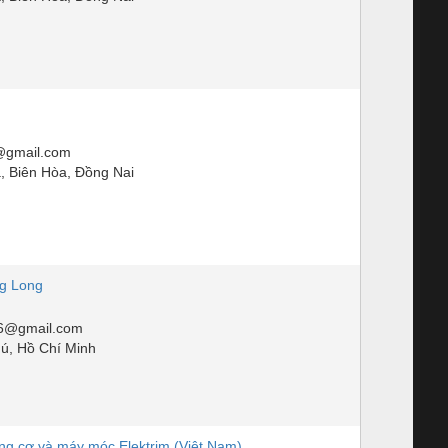
gmail.com
, Biên Hòa, Đồng Nai
g Long
6@gmail.com
ú, Hồ Chí Minh
g cơ và máy móc Elektrim (Việt Nam)