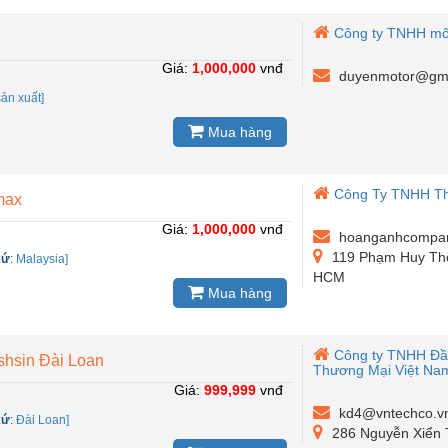
Công ty TNHH mô
Giá:
1,000,000
vnđ
duyenmotor@gma
sản xuất]
Mua hàng
Công Ty TNHH Thi
max
Giá:
1,000,000
vnđ
hoanganhcompa
119 Phạm Huy Thô
xứ
:
Malaysia]
HCM
Mua hàng
Công ty TNHH Đầ
shsin Đài Loan
Thương Mại Việt Na
Giá:
999,999
vnđ
kd4@vntechco.v
xứ
:
Đài Loan]
286 Nguyễn Xiển 