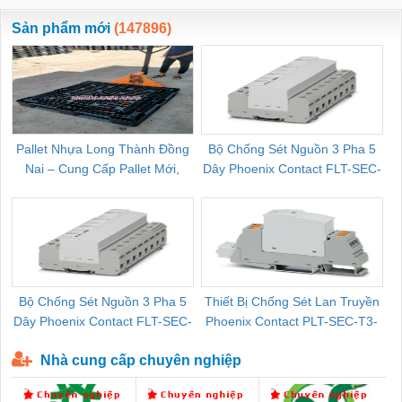
ewara
CHUA CHAY
Sản phẩm mới
(147896)
Pallet Nhựa Long Thành Đồng
Bộ Chống Sét Nguồn 3 Pha 5
Nai – Cung Cấp Pallet Mới,
Dây Phoenix Contact FLT-SEC-
C
Pallet Cũ Giá Tốt
P-T1-3S-264/50-FM - 2909589
Bộ Chống Sét Nguồn 3 Pha 5
Thiết Bị Chống Sét Lan Truyền
B
Dây Phoenix Contact FLT-SEC-
Phoenix Contact PLT-SEC-T3-
P-T1-3S-440/35-FM - 2908264
230-FM-PT - 2907928
Nhà cung cấp chuyên nghiệp