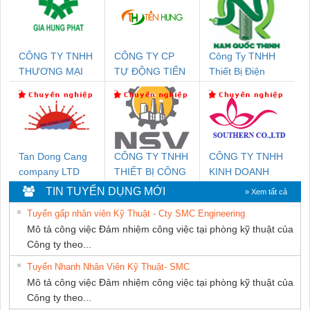
CÔNG TY TNHH
CÔNG TY CP
Công Ty TNHH
THƯƠNG MẠI
TỰ ĐỘNG TIẾN
Thiết Bị Điện
DỊCH VỤ KỸ
HƯNG
Nam Quốc Thịnh
THUẬT ĐIỆN CƠ
GIA HƯNG PHÁT
Tan Dong Cang
CÔNG TY TNHH
CÔNG TY TNHH
company LTD
THIẾT BỊ CÔNG
KINH DOANH
NGHIỆP NIHON
DỊCH VỤ XNK
TIN TUYỂN DỤNG MỚI
» Xem tất cả
SETSUBI VIỆT
PHƯƠNG NAM
Tuyển gấp nhân viên Kỹ Thuật - Cty SMC Engineering
NAM
Mô tả công việc Đảm nhiệm công việc tại phòng kỹ thuật của
Công ty theo...
Tuyển Nhanh Nhân Viên Kỹ Thuật- SMC
Mô tả công việc Đảm nhiệm công việc tại phòng kỹ thuật của
Công ty theo...