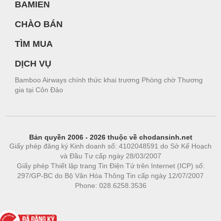
BAMIEN
CHÀO BÁN
TÌM MUA
DỊCH VỤ
Bamboo Airways chính thức khai trương Phòng chờ Thương
gia tại Côn Đảo
Bản quyền 2006 - 2026 thuộc về chodansinh.net
Giấy phép đăng ký Kinh doanh số: 4102048591 do Sở Kế Hoạch
và Đầu Tư cấp ngày 28/03/2007
Giấy phép Thiết lập trang Tin Điện Tử trên Internet (ICP) số:
297/GP-BC do Bộ Văn Hóa Thông Tin cấp ngày 12/07/2007
Phone: 028.6258.3536
Phòng trọ
|
https://bdsgroup.vn
https://kqxs123.com