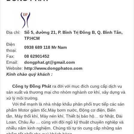
Địa chỉ:
Số 5, đường 21, P. Bình Trị Đông B, Q. Bình Tân,
TP.HCM
Điện
0938 689 118 Mr Nam
thoại:
Fax:
08 62901452
Email:
dongphat.gt@gmail.com
Website:
http://www.dongphatco.com
Kính chào quý khách :
Công ty Đồng Phát
ra đời với mục đích cung cấp dịch vụ
sản xuất và thương mại cho nhóm nghành cơ khí, xây dựng và
xử lý môi trường.
Với thế mạnh là nhà nhập khẩu phân phối trực tiếp các sản
phẩm Motor giảm tốc,Máy bơm nước, Động cơ điện, Biến
tần, Máy thổi khí, Máy nén khí, Thiết bị bảo hộ… từ Nhật, Đài
Loan, Châu Âu … cùng với đội ngũ kỹ thuật chuyên nghiệp và
nhiều năm kinh nghiệm. Chúng tôi tự tin cung cấp những sản
phẩm tốt nhất cho quý khách hàng.