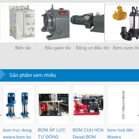
Biến tần
Đầu giảm tốc
Động cơ điều tốc
Bơm nước th
Sản phẩm xem nhiều
‹
›
bom truc dung
BƠM ÁP LỰC
BOM CUU HOA
bơm hoả tiển
ewara,bom bu
TỰ ĐỘNG
Diesel,BOM
Mastra