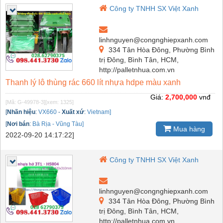
Công ty TNHH SX Việt Xanh
linhnguyen@congnghiepxanh.com
334 Tân Hòa Đông, Phường Bình
trị Đông, Bình Tân, HCM,
http://palletnhua.com.vn
Thanh lý lô thùng rác 660 lít nhựa hdpe màu xanh
Giá:
2,700,000
vnđ
[Mã: G-49978-3]
[xem: 1325]
[
Nhãn hiệu
:
VX660
-
Xuất xứ
:
Vietnam]
[
Nơi bán
:
Bà Rịa - Vũng Tàu]
Mua hàng
2022-09-20 14:17:22]
Công ty TNHH SX Việt Xanh
linhnguyen@congnghiepxanh.com
334 Tân Hòa Đông, Phường Bình
trị Đông, Bình Tân, HCM,
http://palletnhua.com.vn