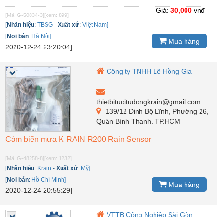
Giá:
30,000
vnđ
[Mã: G-50834-3]
[xem: 899]
[
Nhãn hiệu
:
TBSG
-
Xuất xứ
:
Việt Nam]
[
Nơi bán
:
Hà Nội]
Mua hàng
2020-12-24 23:20:04]
Công ty TNHH Lê Hồng Gia
thietbituoitudongkrain@gmail.com
139/12 Đinh Bộ Lĩnh, Phường 26,
Quận Bình Thạnh, TP.HCM
Cảm biến mưa K-RAIN R200 Rain Sensor
[Mã: G-48258-8]
[xem: 1232]
[
Nhãn hiệu
:
Krain
-
Xuất xứ
:
Mỹ]
[
Nơi bán
:
Hồ Chí Minh]
Mua hàng
2020-12-24 20:55:29]
VTTB Công Nghiệp Sài Gòn