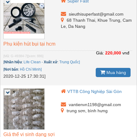
Super Fast
sieuthisuperfast@gmail.com
68 Thanh Thai, Khue Trung, Cam
Le, Da Nang
Phụ kiện hút bụi tại hcm
Giá:
220,000
vnđ
[Mã: G-49384-7]
[xem: 886]
[
Nhãn hiệu
:
Life Clean
-
Xuất xứ
:
Trung Quốc]
[
Nơi bán
:
Hồ Chí Minh]
Mua hàng
2020-12-25 17:30:31]
VTTB Công Nghiệp Sài Gòn
vantienvn1198@gmail.com
trung sơn, bình hưng
Giá thể vi sinh dạng sợi