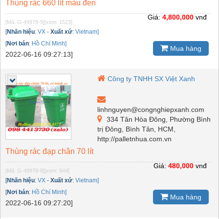
Thùng rác 660 lít màu đen
Giá:
4,800,000
vnđ
[Mã: G-49978-9]
[xem: 1523]
[
Nhãn hiệu
:
VX
-
Xuất xứ
:
Vietnam]
[
Nơi bán
:
Hồ Chí Minh]
Mua hàng
2022-06-16 09:27:13]
Công ty TNHH SX Việt Xanh
linhnguyen@congnghiepxanh.com
334 Tân Hòa Đông, Phường Bình
trị Đông, Bình Tân, HCM,
http://palletnhua.com.vn
Thùng rác đạp chân 70 lít
Giá:
480,000
vnđ
[Mã: G-49978-8]
[xem: 944]
[
Nhãn hiệu
:
VX
-
Xuất xứ
:
Vietnam]
[
Nơi bán
:
Hồ Chí Minh]
Mua hàng
2022-06-16 09:27:20]