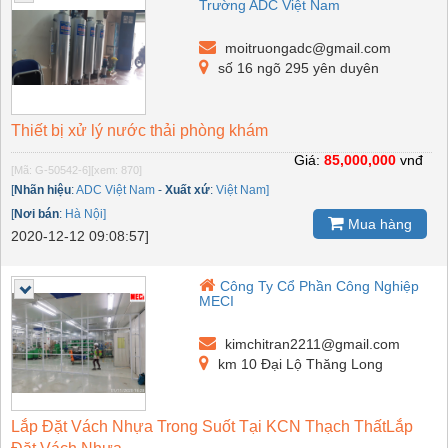
Trường ADC Việt Nam
moitruongadc@gmail.com
số 16 ngõ 295 yên duyên
Thiết bị xử lý nước thải phòng khám
Giá:
85,000,000
vnđ
[Mã: G-50542-6]
[xem: 870]
[
Nhãn hiệu
:
ADC Việt Nam
-
Xuất xứ
:
Việt Nam]
[
Nơi bán
:
Hà Nội]
Mua hàng
2020-12-12 09:08:57]
Công Ty Cổ Phần Công Nghiệp
MECI
kimchitran2211@gmail.com
km 10 Đại Lộ Thăng Long
Lắp Đặt Vách Nhựa Trong Suốt Tại KCN Thạch ThấtLắp