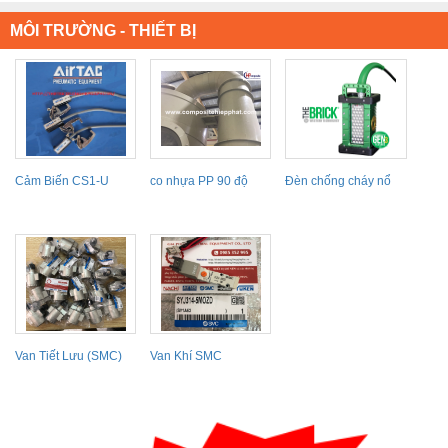
MÔI TRƯỜNG - THIẾT BỊ
Cảm Biến CS1-U
co nhựa PP 90 độ
Đèn chống cháy nổ
Westerntechnology
brick...
Van Tiết Lưu (SMC)
Van Khí SMC
AS420-04
SYJ314-5M0ZD