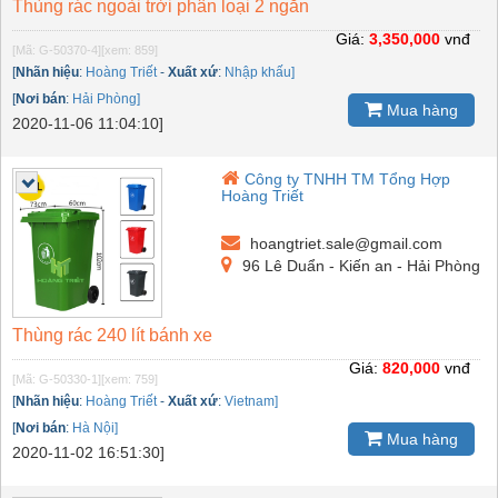
Thùng rác ngoài trời phân loại 2 ngăn
Giá:
3,350,000
vnđ
[Mã: G-50370-4]
[xem: 859]
[
Nhãn hiệu
:
Hoàng Triết
-
Xuất xứ
:
Nhập khấu]
[
Nơi bán
:
Hải Phòng]
Mua hàng
2020-11-06 11:04:10]
Công ty TNHH TM Tổng Hợp
Hoàng Triết
hoangtriet.sale@gmail.com
96 Lê Duẩn - Kiến an - Hải Phòng
Thùng rác 240 lít bánh xe
Giá:
820,000
vnđ
[Mã: G-50330-1]
[xem: 759]
[
Nhãn hiệu
:
Hoàng Triết
-
Xuất xứ
:
Vietnam]
[
Nơi bán
:
Hà Nội]
Mua hàng
2020-11-02 16:51:30]