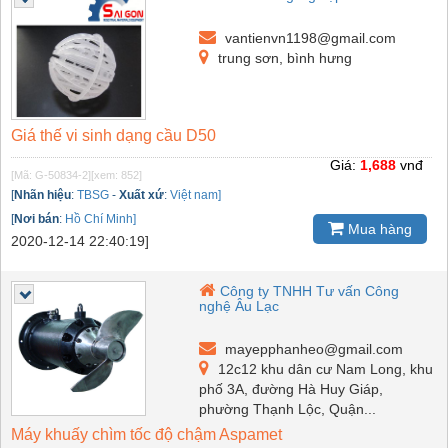
vantienvn1198@gmail.com
trung sơn, bình hưng
Giá thế vi sinh dạng cầu D50
Giá:
1,688
vnđ
[Mã: G-50834-2]
[xem: 852]
[
Nhãn hiệu
:
TBSG
-
Xuất xứ
:
Việt nam]
[
Nơi bán
:
Hồ Chí Minh]
Mua hàng
2020-12-14 22:40:19]
Công ty TNHH Tư vấn Công
nghệ Âu Lạc
mayepphanheo@gmail.com
12c12 khu dân cư Nam Long, khu
phố 3A, đường Hà Huy Giáp,
phường Thạnh Lộc, Quận...
Máy khuấy chìm tốc độ chậm Aspamet