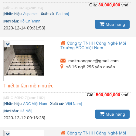
Giá:
30,000,000
vnđ
[Mã: G-49142-3]
[xem: 964]
[
Nhãn hiệu
:
Aspamet
-
Xuất xứ
:
Ba Lan]
[
Nơi bán
:
Hồ Chí Minh]
Mua hàng
2020-12-14 09:31:53]
Công ty TNHH Công Nghệ Môi
Trường ADC Việt Nam
moitruongadc@gmail.com
số 16 ngõ 295 yên duyên
Thiết bị làm mềm nước
Giá:
500,000,000
vnđ
[Mã: G-50542-7]
[xem: 1182]
[
Nhãn hiệu
:
ADC Việt Nam
-
Xuất xứ
:
Việt Nam]
[
Nơi bán
:
Hà Nội]
Mua hàng
2020-12-12 09:16:28]
Công ty TNHH Công Nghệ Môi