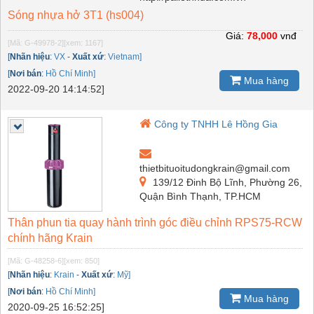
Sóng nhựa hở 3T1 (hs004)
Giá:
78,000
vnđ
[Mã: G-49978-2]
[xem: 1167]
[
Nhãn hiệu
:
VX
-
Xuất xứ
:
Vietnam]
[
Nơi bán
:
Hồ Chí Minh]
Mua hàng
2022-09-20 14:14:52]
Công ty TNHH Lê Hồng Gia
thietbituoitudongkrain@gmail.com
139/12 Đinh Bộ Lĩnh, Phường 26,
Quận Bình Thạnh, TP.HCM
Thân phun tia quay hành trình góc điều chỉnh RPS75-RCW
chính hãng Krain
[Mã: G-48258-6]
[xem: 850]
[
Nhãn hiệu
:
Krain
-
Xuất xứ
:
Mỹ]
[
Nơi bán
:
Hồ Chí Minh]
Mua hàng
2020-09-25 16:52:25]