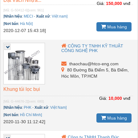
Đặt Vách Nhựa...
Giá:
150,000
vnđ
[Mã: G-50412-6]
[xem: 961]
[
Nhãn hiệu
:
MECI
-
Xuất xứ
:
Việt nam]
[
Nơi bán
:
Hà Nội]
Mua hàng
2020-12-07 15:43:18]
CÔNG TY TNHH KỸ THUẬT
CÔNG NGHỆ PHK
thaochau@htco-eng.com
80 Đường Bà Điểm 5, Bà Điểm,
Hóc Môn, TP.HCM
Khung túi lọc bụi
Giá:
10,000
vnđ
[Mã: G-44676-2]
[xem: 680]
[
Nhãn hiệu
:
PHK
-
Xuất xứ
:
Việt Nam]
[
Nơi bán
:
Hồ Chí Minh]
Mua hàng
2020-11-30 11:12:42]
Công ty TNHH Thanh Đức