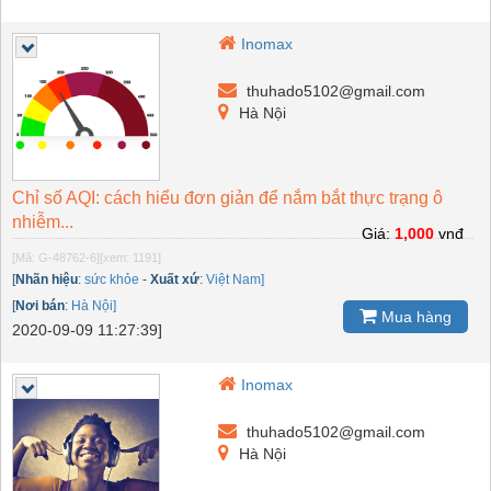
Inomax
thuhado5102@gmail.com
Hà Nội
Chỉ số AQI: cách hiểu đơn giản để nắm bắt thực trạng ô
nhiễm...
Giá:
1,000
vnđ
[Mã: G-48762-6]
[xem: 1191]
[
Nhãn hiệu
:
sức khỏe
-
Xuất xứ
:
Việt Nam]
[
Nơi bán
:
Hà Nội]
Mua hàng
2020-09-09 11:27:39]
Inomax
thuhado5102@gmail.com
Hà Nội