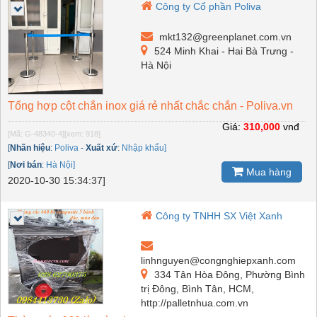
Công ty Cổ phần Poliva
mkt132@greenplanet.com.vn
524 Minh Khai - Hai Bà Trưng -
Hà Nội
Tổng hợp cột chắn inox giá rẻ nhất chắc chắn - Poliva.vn
Giá:
310,000
vnđ
[Mã: G-48340-4]
[xem: 918]
[
Nhãn hiệu
:
Poliva
-
Xuất xứ
:
Nhập khẩu]
[
Nơi bán
:
Hà Nội]
Mua hàng
2020-10-30 15:34:37]
Công ty TNHH SX Việt Xanh
linhnguyen@congnghiepxanh.com
334 Tân Hòa Đông, Phường Bình
trị Đông, Bình Tân, HCM,
http://palletnhua.com.vn