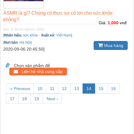
ASMR là gì? Chúng có thực sự có lợi cho sức khỏe
không?
Giá:
1,000
vnđ
[Mã: G-48762-4]
[xem: 1065]
[
Nhãn hiệu
:
sức khỏe
-
Xuất xứ
:
Việt Nam]
[
Nơi bán
:
Hà Nội]
Mua hàng
2020-09-06 20:45:50]
Chọn sản phẩm để
Liên hệ nhà cung cấp
« Previous
10
11
12
13
14
15
16
17
18
19
Next ›