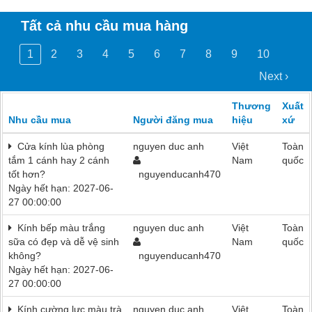
Tất cả nhu cầu mua hàng
1
2
3
4
5
6
7
8
9
10
Next ›
Thương
Xuất
Nhu cầu mua
Người đăng mua
hiệu
xứ
Cửa kính lùa phòng
nguyen duc anh
Việt
Toàn
tắm 1 cánh hay 2 cánh
Nam
quốc
tốt hơn?
nguyenducanh470
Ngày hết hạn: 2027-06-
27 00:00:00
Kính bếp màu trắng
nguyen duc anh
Việt
Toàn
sữa có đẹp và dễ vệ sinh
Nam
quốc
không?
nguyenducanh470
Ngày hết hạn: 2027-06-
27 00:00:00
Kính cường lực màu trà
nguyen duc anh
Việt
Toàn