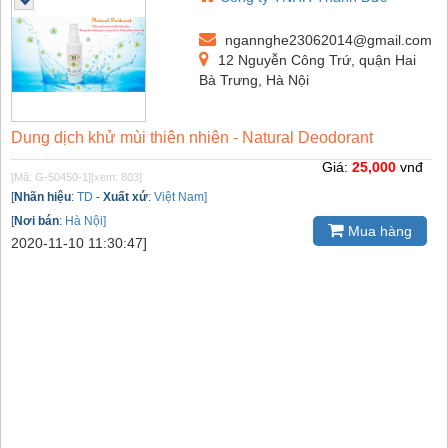
ngannghe23062014@gmail.com
12 Nguyễn Công Trứ, quận Hai
Bà Trưng, Hà Nội
Dung dịch khử mùi thiên nhiên - Natural Deodorant
Giá:
25,000
vnđ
[Mã: G-50450-1]
[xem: 803]
[
Nhãn hiệu
:
TD
-
Xuất xứ
:
Việt Nam]
[
Nơi bán
:
Hà Nội]
Mua hàng
2020-11-10 11:30:47]