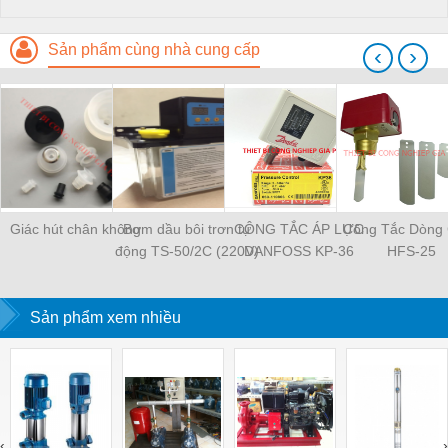
Sản phẩm cùng nhà cung cấp
‹
›
Giác hút chân không
Bơm dầu bôi trơn tự
CÔNG TẮC ÁP LỰC
Công Tắc Dòng
động TS-50/2C (220V)
DANFOSS KP-36
HFS-25
Sản phẩm xem nhiều
‹
›