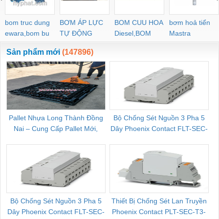
bom truc dung
BƠM ÁP LỰC
BOM CUU HOA
bơm hoả tiển
ewara,bom bu
TỰ ĐỘNG
Diesel,BOM
Mastra
ewara
CHUA CHAY
Sản phẩm mới
(147896)
Pallet Nhựa Long Thành Đồng
Bộ Chống Sét Nguồn 3 Pha 5
Nai – Cung Cấp Pallet Mới,
Dây Phoenix Contact FLT-SEC-
C
Pallet Cũ Giá Tốt
P-T1-3S-264/50-FM - 2909589
Bộ Chống Sét Nguồn 3 Pha 5
Thiết Bị Chống Sét Lan Truyền
B
Dây Phoenix Contact FLT-SEC-
Phoenix Contact PLT-SEC-T3-