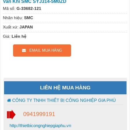
Van Khí SMC SYJ314-5M0ZD
Mã số:
G-33682-121
Nhãn hiệu:
SMC
Xuất xứ:
JAPAN
Giá:
Liên hệ
EMAIL MUA HÀNG
LIÊN HỆ MUA HÀNG
CÔNG TY TNHH THIẾT BỊ CÔNG NGHIỆP GIA PHÚ
0941999191
http://thietbicongnghiepgiaphu.vn