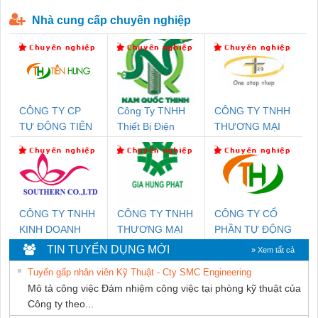
P-T1-3S-440/35-FM - 2908264
230-FM-PT - 2907928
Nhà cung cấp chuyên nghiệp
CÔNG TY CP
Công Ty TNHH
CÔNG TY TNHH
TỰ ĐỘNG TIẾN
Thiết Bị Điện
THƯƠNG MẠI
HƯNG
Nam Quốc Thịnh
THIÊN ÂN VIỆT
NAM
CÔNG TY TNHH
CÔNG TY TNHH
CÔNG TY CỔ
KINH DOANH
THƯƠNG MẠI
PHẦN TỰ ĐỘNG
DỊCH VỤ XNK
DỊCH VỤ KỸ
TIẾN HƯNG
TIN TUYỂN DỤNG MỚI
» Xem tất cả
PHƯƠNG NAM
THUẬT ĐIỆN CƠ
Tuyển gấp nhân viên Kỹ Thuật - Cty SMC Engineering
GIA HƯNG
Mô tả công việc Đảm nhiệm công việc tại phòng kỹ thuật của
PHÁT
Công ty theo...