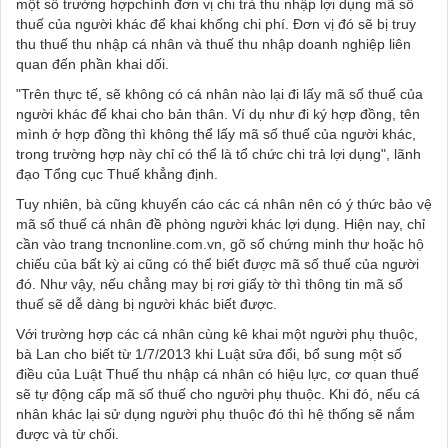
một số trường hợpchính đơn vị chi trả thu nhập lợi dụng mã số
thuế của người khác để khai khống chi phí. Đơn vị đó sẽ bị truy
thu thuế thu nhập cá nhân và thuế thu nhập doanh nghiệp liên
quan đến phần khai dối.
"Trên thực tế, sẽ không có cá nhân nào lại đi lấy mã số thuế của
người khác để khai cho bản thân. Ví dụ như đi ký hợp đồng, tên
mình ở hợp đồng thì không thể lấy mã số thuế của người khác,
trong trường hợp này chỉ có thể là tổ chức chi trả lợi dụng", lãnh
đạo Tổng cục Thuế khẳng định.
Tuy nhiên, bà cũng khuyến cáo các cá nhân nên có ý thức bảo vệ
mã số thuế cá nhân đề phòng người khác lợi dụng. Hiện nay, chỉ
cần vào trang tncnonline.com.vn, gõ số chứng minh thư hoặc hộ
chiếu của bất kỳ ai cũng có thể biết được mã số thuế của người
đó. Như vậy, nếu chẳng may bị rơi giấy tờ thì thông tin mã số
thuế sẽ dễ dàng bị người khác biết được.
Với trường hợp các cá nhân cùng kê khai một người phụ thuộc,
bà Lan cho biết từ 1/7/2013 khi Luật sửa đổi, bổ sung một số
điều của Luật Thuế thu nhập cá nhân có hiệu lực, cơ quan thuế
sẽ tự động cấp mã số thuế cho người phụ thuộc. Khi đó, nếu cá
nhân khác lại sử dụng người phụ thuộc đó thì hệ thống sẽ nắm
được và từ chối.