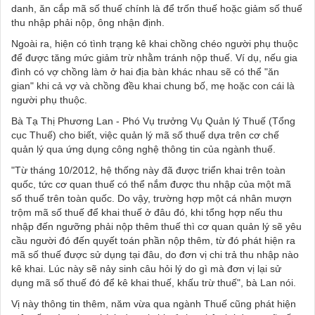
danh, ăn cắp mã số thuế chính là để trốn thuế hoặc giảm số thuế
thu nhập phải nộp, ông nhận định.
Ngoài ra, hiện có tình trạng kê khai chồng chéo người phụ thuộc
để được tăng mức giảm trừ nhằm tránh nộp thuế. Ví dụ, nếu gia
đình có vợ chồng làm ở hai địa bàn khác nhau sẽ có thể "ăn
gian" khi cả vợ và chồng đều khai chung bố, mẹ hoặc con cái là
người phụ thuộc.
Bà Tạ Thị Phương Lan - Phó Vụ trưởng Vụ Quản lý Thuế (Tổng
cục Thuế) cho biết, việc quản lý mã số thuế dựa trên cơ chế
quản lý qua ứng dụng công nghệ thông tin của ngành thuế.
"Từ tháng 10/2012, hệ thống này đã được triển khai trên toàn
quốc, tức cơ quan thuế có thể nắm được thu nhập của một mã
số thuế trên toàn quốc. Do vậy, trường hợp một cá nhân mượn
trộm mã số thuế để khai thuế ở đâu đó, khi tổng hợp nếu thu
nhập đến ngưỡng phải nộp thêm thuế thì cơ quan quản lý sẽ yêu
cầu người đó đến quyết toán phần nộp thêm, từ đó phát hiện ra
mã số thuế được sử dụng tại đâu, do đơn vị chi trả thu nhập nào
kê khai. Lúc này sẽ nảy sinh câu hỏi lý do gì mà đơn vị lại sử
dụng mã số thuế đó để kê khai thuế, khấu trừ thuế", bà Lan nói.
Vị này thông tin thêm, năm vừa qua ngành Thuế cũng phát hiện