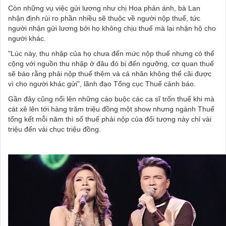
Còn những vụ việc gửi lương như chị Hoa phản ánh, bà Lan
nhận định rủi ro phần nhiều sẽ thuộc về người nộp thuế, tức
người nhận gửi lương bởi họ không chịu thuế mà lại nhận hộ cho
người khác.
"Lúc này, thu nhập của họ chưa đến mức nộp thuế nhưng có thể
cộng với nguồn thu nhập ở đâu đó bị đến ngưỡng, cơ quan thuế
sẽ báo rằng phải nộp thuế thêm và cá nhân không thể cãi được
vì cho người khác gửi", lãnh đạo Tổng cục Thuế cảnh báo.
Gần đây cũng nổi lên những cáo buộc các ca sĩ trốn thuế khi mà
cát xê lên tới hàng trăm triệu đồng một show nhưng ngành Thuế
tổng kết mỗi năm thì số thuế phải nộp của đối tượng này chỉ vài
triệu đến vài chục triệu đồng.