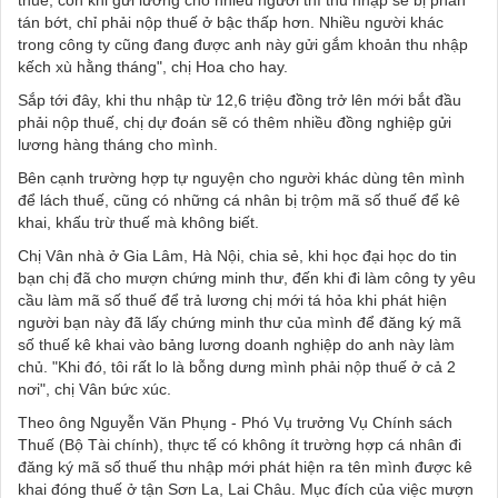
thuế, còn khi gửi lương cho nhiều người thì thu nhập sẽ bị phân
tán bớt, chỉ phải nộp thuế ở bậc thấp hơn. Nhiều người khác
trong công ty cũng đang được anh này gửi gắm khoản thu nhập
kếch xù hằng tháng", chị Hoa cho hay.
Sắp tới đây, khi thu nhập từ 12,6 triệu đồng trở lên mới bắt đầu
phải nộp thuế, chị dự đoán sẽ có thêm nhiều đồng nghiệp gửi
lương hàng tháng cho mình.
Bên cạnh trường hợp tự nguyện cho người khác dùng tên mình
để lách thuế, cũng có những cá nhân bị trộm mã số thuế để kê
khai, khấu trừ thuế mà không biết.
Chị Vân nhà ở Gia Lâm, Hà Nội, chia sẻ, khi học đại học do tin
bạn chị đã cho mượn chứng minh thư, đến khi đi làm công ty yêu
cầu làm mã số thuế để trả lương chị mới tá hỏa khi phát hiện
người bạn này đã lấy chứng minh thư của mình để đăng ký mã
số thuế kê khai vào bảng lương doanh nghiệp do anh này làm
chủ. "Khi đó, tôi rất lo là bỗng dưng mình phải nộp thuế ở cả 2
nơi", chị Vân bức xúc.
Theo ông Nguyễn Văn Phụng - Phó Vụ trưởng Vụ Chính sách
Thuế (Bộ Tài chính), thực tế có không ít trường hợp cá nhân đi
đăng ký mã số thuế thu nhập mới phát hiện ra tên mình được kê
khai đóng thuế ở tận Sơn La, Lai Châu. Mục đích của việc mượn