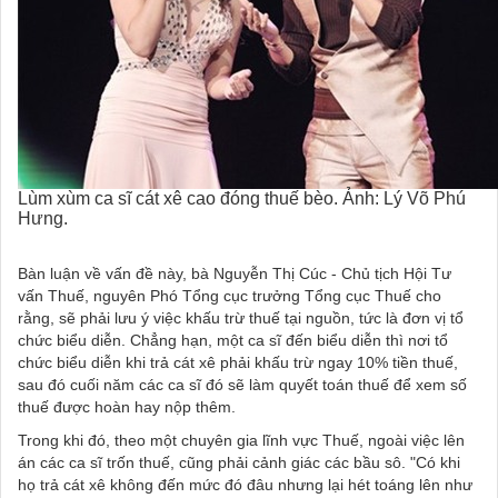
Lùm xùm ca sĩ cát xê cao đóng thuế bèo. Ảnh: Lý Võ Phú
Hưng.
Bàn luận về vấn đề này, bà Nguyễn Thị Cúc - Chủ tịch Hội Tư
vấn Thuế, nguyên Phó Tổng cục trưởng Tổng cục Thuế cho
rằng, sẽ phải lưu ý việc khấu trừ thuế tại nguồn, tức là đơn vị tổ
chức biểu diễn. Chẳng hạn, một ca sĩ đến biểu diễn thì nơi tổ
chức biểu diễn khi trả cát xê phải khấu trừ ngay 10% tiền thuế,
sau đó cuối năm các ca sĩ đó sẽ làm quyết toán thuế để xem số
thuế được hoàn hay nộp thêm.
Trong khi đó, theo một chuyên gia lĩnh vực Thuế, ngoài việc lên
án các ca sĩ trốn thuế, cũng phải cảnh giác các bầu sô. "Có khi
họ trả cát xê không đến mức đó đâu nhưng lại hét toáng lên như