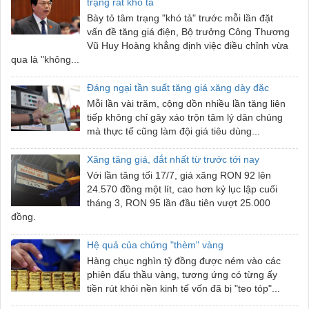
trạng rất khó tả
Bày tỏ tâm trạng "khó tả" trước mỗi lần đặt
vấn đề tăng giá điện, Bộ trưởng Công Thương
Vũ Huy Hoàng khẳng định việc điều chỉnh vừa
qua là "không...
Đáng ngại tần suất tăng giá xăng dày đặc
Mỗi lần vài trăm, cộng dồn nhiều lần tăng liên
tiếp không chỉ gây xáo trộn tâm lý dân chúng
mà thực tế cũng làm đội giá tiêu dùng...
Xăng tăng giá, đắt nhất từ trước tới nay
Với lần tăng tối 17/7, giá xăng RON 92 lên
24.570 đồng một lít, cao hơn kỷ lục lập cuối
tháng 3, RON 95 lần đầu tiên vượt 25.000
đồng.
Hệ quả của chứng "thèm" vàng
Hàng chục nghìn tỷ đồng được ném vào các
phiên đấu thầu vàng, tương ứng có từng ấy
tiền rút khỏi nền kinh tế vốn đã bị "teo tóp"...