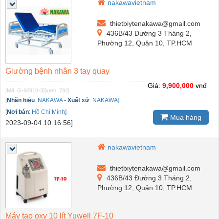
nakawavietnam
thietbiytenakawa@gmail.com
436B/43 Đường 3 Tháng 2,
Phường 12, Quận 10, TP.HCM
Giường bệnh nhân 3 tay quay
Giá:
9,900,000
vnđ
[Mã: G-60910-3]
[xem: 792]
[
Nhãn hiệu
:
NAKAWA
-
Xuất xứ
:
NAKAWA]
[
Nơi bán
:
Hồ Chí Minh]
Mua hàng
2023-09-04 10:16:56]
nakawavietnam
thietbiytenakawa@gmail.com
436B/43 Đường 3 Tháng 2,
Phường 12, Quận 10, TP.HCM
Máy tạo oxy 10 lít Yuwell 7F-10