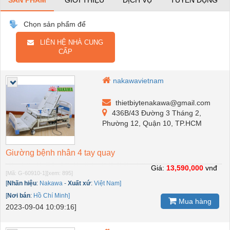
SẢN PHẨM
GIỚI THIỆU
DỊCH VỤ
TUYỂN DỤNG
Chọn sản phẩm để
LIÊN HỆ NHÀ CUNG
CẤP
nakawavietnam
thietbiytenakawa@gmail.com
436B/43 Đường 3 Tháng 2,
Phường 12, Quận 10, TP.HCM
Giường bệnh nhân 4 tay quay
Giá:
13,590,000
vnđ
[Mã: G-60910-1]
[xem: 895]
[
Nhãn hiệu
:
Nakawa
-
Xuất xứ
:
Việt Nam]
[
Nơi bán
:
Hồ Chí Minh]
Mua hàng
2023-09-04 10:09:16]