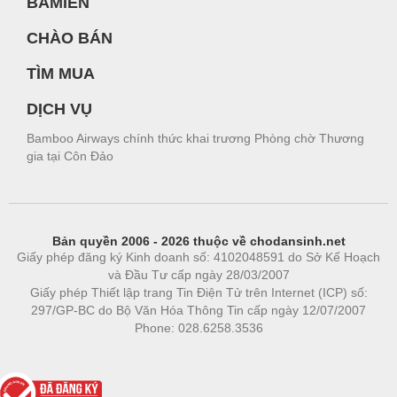
BAMIEN
CHÀO BÁN
TÌM MUA
DỊCH VỤ
Bamboo Airways chính thức khai trương Phòng chờ Thương
gia tại Côn Đảo
Bản quyền 2006 - 2026 thuộc về chodansinh.net
Giấy phép đăng ký Kinh doanh số: 4102048591 do Sở Kế Hoạch
và Đầu Tư cấp ngày 28/03/2007
Giấy phép Thiết lập trang Tin Điện Tử trên Internet (ICP) số:
297/GP-BC do Bộ Văn Hóa Thông Tin cấp ngày 12/07/2007
Phone: 028.6258.3536
Phòng trọ
|
https://bdsgroup.vn
https://kqxs123.com