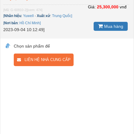
Giá:
25,300,000
vnđ
[Mã: G-60910-2]
[xem: 474]
[
Nhãn hiệu
:
Yuwell
-
Xuất xứ
:
Trung Quốc]
[
Nơi bán
:
Hồ Chí Minh]
Mua hàng
2023-09-04 10:12:49]
Chọn sản phẩm để
LIÊN HỆ NHÀ CUNG CẤP