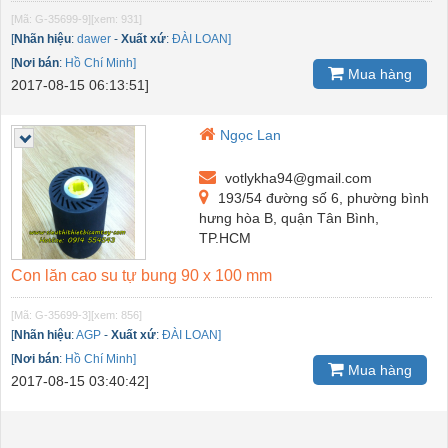
[Mã: G-35699-9]
[xem: 931]
[
Nhãn hiệu
:
dawer
-
Xuất xứ
:
ĐÀI LOAN]
[
Nơi bán
:
Hồ Chí Minh]
Mua hàng
2017-08-15 06:13:51]
Ngọc Lan
votlykha94@gmail.com
193/54 đường số 6, phường bình
hưng hòa B, quận Tân Bình,
TP.HCM
Con lăn cao su tự bung 90 x 100 mm
[Mã: G-35699-3]
[xem: 856]
[
Nhãn hiệu
:
AGP
-
Xuất xứ
:
ĐÀI LOAN]
[
Nơi bán
:
Hồ Chí Minh]
Mua hàng
2017-08-15 03:40:42]