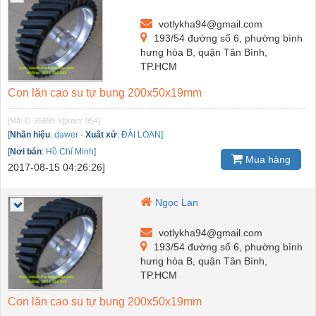
votlykha94@gmail.com
193/54 đường số 6, phường bình
hưng hòa B, quận Tân Bình,
TP.HCM
Con lăn cao su tự bung 200x50x19mm
[Mã: G-35699-8]
[xem: 954]
[
Nhãn hiệu
:
dawer
-
Xuất xứ
:
ĐÀI LOAN]
[
Nơi bán
:
Hồ Chí Minh]
Mua hàng
2017-08-15 04:26:26]
Ngọc Lan
votlykha94@gmail.com
193/54 đường số 6, phường bình
hưng hòa B, quận Tân Bình,
TP.HCM
Con lăn cao su tự bung 200x50x19mm