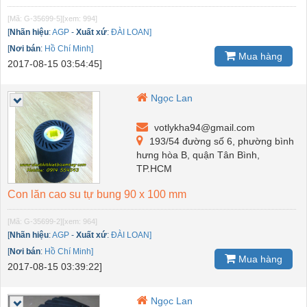
[Mã: G-35699-5]
[xem: 994]
[
Nhãn hiệu
:
AGP
-
Xuất xứ
:
ĐÀI LOAN]
[
Nơi bán
:
Hồ Chí Minh]
Mua hàng
2017-08-15 03:54:45]
Ngọc Lan
votlykha94@gmail.com
193/54 đường số 6, phường bình
hưng hòa B, quận Tân Bình,
TP.HCM
Con lăn cao su tự bung 90 x 100 mm
[Mã: G-35699-2]
[xem: 964]
[
Nhãn hiệu
:
AGP
-
Xuất xứ
:
ĐÀI LOAN]
[
Nơi bán
:
Hồ Chí Minh]
Mua hàng
2017-08-15 03:39:22]
Ngọc Lan