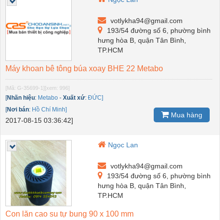
votlykha94@gmail.com
193/54 đường số 6, phường bình
hưng hòa B, quận Tân Bình,
TP.HCM
Máy khoan bê tông búa xoay BHE 22 Metabo
[Mã: G-35699-1]
[xem: 996]
[
Nhãn hiệu
:
Metabo
-
Xuất xứ
:
ĐỨC]
[
Nơi bán
:
Hồ Chí Minh]
Mua hàng
2017-08-15 03:36:42]
Ngọc Lan
votlykha94@gmail.com
193/54 đường số 6, phường bình
hưng hòa B, quận Tân Bình,
TP.HCM
Con lăn cao su tự bung 90 x 100 mm