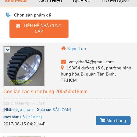
SẢN PHẨM
GIỚI THIỆU
DỊCH VỤ
TUYỂN DỤNG
Chọn sản phẩm để
LIÊN HỆ NHÀ CUNG
CẤP
Ngọc Lan
votlykha94@gmail.com
193/54 đường số 6, phường bình
hưng hòa B, quận Tân Bình,
TP.HCM
Con lăn cao su tự bung 200x50x19mm
[Mã: G-35699-7]
[xem: 1316]
[
Nhãn hiệu
:
dawer
-
Xuất xứ
:
ĐÀI LOAN]
[
Nơi bán
:
Hồ Chí Minh]
Mua hàng
2017-08-15 04:21:44]