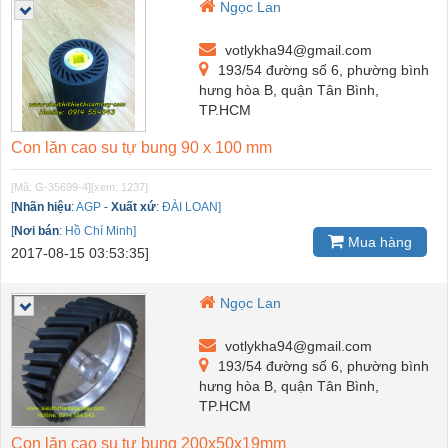
Ngọc Lan
votlykha94@gmail.com
193/54 đường số 6, phường bình
hưng hòa B, quận Tân Bình,
TP.HCM
Con lăn cao su tự bung 90 x 100 mm
[Mã: G-35699-4]
[xem: 1237]
[
Nhãn hiệu
:
AGP
-
Xuất xứ
:
ĐÀI LOAN]
[
Nơi bán
:
Hồ Chí Minh]
Mua hàng
2017-08-15 03:53:35]
Ngọc Lan
votlykha94@gmail.com
193/54 đường số 6, phường bình
hưng hòa B, quận Tân Bình,
TP.HCM
Con lăn cao su tự bung 200x50x19mm