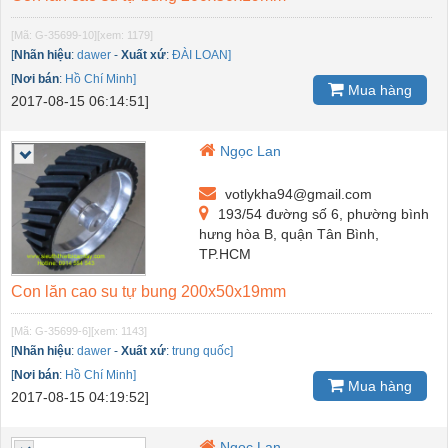
[Mã: G-35699-10]
[xem: 1179]
[
Nhãn hiệu
:
dawer
-
Xuất xứ
:
ĐÀI LOAN]
[
Nơi bán
:
Hồ Chí Minh]
Mua hàng
2017-08-15 06:14:51]
Ngọc Lan
votlykha94@gmail.com
193/54 đường số 6, phường bình
hưng hòa B, quận Tân Bình,
TP.HCM
Con lăn cao su tự bung 200x50x19mm
[Mã: G-35699-6]
[xem: 1143]
[
Nhãn hiệu
:
dawer
-
Xuất xứ
:
trung quốc]
[
Nơi bán
:
Hồ Chí Minh]
Mua hàng
2017-08-15 04:19:52]
Ngọc Lan