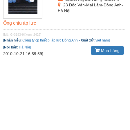
23 Dốc Vân-Mai Lâm-Đông Anh-
Hà Nội
Ống chịu áp lực
[Mã: G-3193-9]
[xem: 2429]
[
Nhãn hiệu
:
Công ty cp thiết bị áp lực Đông Anh
-
Xuất xứ
:
viet nam]
[
Nơi bán
:
Hà Nội]
Mua hàng
2010-10-21 16:59:59]