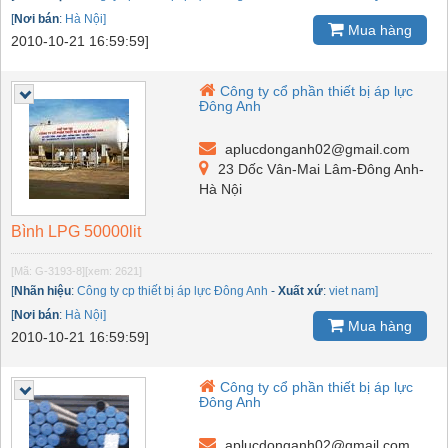
[
Nơi bán
:
Hà Nội]
Mua hàng
2010-10-21 16:59:59]
Công ty cổ phần thiết bị áp lực
Đông Anh
aplucdonganh02@gmail.com
23 Dốc Vân-Mai Lâm-Đông Anh-
Hà Nội
Bình LPG 50000lit
[Mã: G-3193-8]
[xem: 2621]
[
Nhãn hiệu
:
Công ty cp thiết bị áp lực Đông Anh
-
Xuất xứ
:
viet nam]
[
Nơi bán
:
Hà Nội]
Mua hàng
2010-10-21 16:59:59]
Công ty cổ phần thiết bị áp lực
Đông Anh
aplucdonganh02@gmail.com