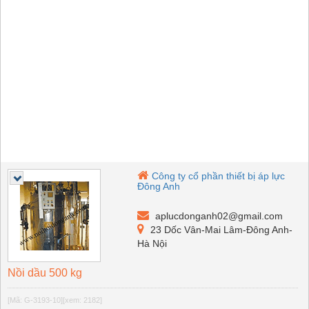
Công ty cổ phần thiết bị áp lực
Đông Anh
aplucdonganh02@gmail.com
23 Dốc Vân-Mai Lâm-Đông Anh-
Hà Nội
Nồi dầu 500 kg
[Mã: G-3193-10]
[xem: 2182]