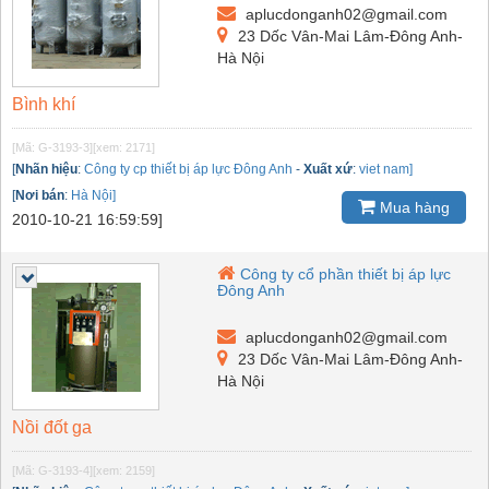
aplucdonganh02@gmail.com
23 Dốc Vân-Mai Lâm-Đông Anh-
Hà Nội
Bình khí
[Mã: G-3193-3]
[xem: 2171]
[
Nhãn hiệu
:
Công ty cp thiết bị áp lực Đông Anh
-
Xuất xứ
:
viet nam]
[
Nơi bán
:
Hà Nội]
Mua hàng
2010-10-21 16:59:59]
Công ty cổ phần thiết bị áp lực
Đông Anh
aplucdonganh02@gmail.com
23 Dốc Vân-Mai Lâm-Đông Anh-
Hà Nội
Nồi đốt ga
[Mã: G-3193-4]
[xem: 2159]