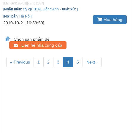
[Mã: G-3193-31]
[xem: 2037]
[
Nhãn hiệu
:
cty cp TBAL Đông Anh
-
Xuất xứ
:
]
[
Nơi bán
:
Hà Nội]
Mua hàng
2010-10-21 16:59:59]
Chọn sản phẩm để
Liên hệ nhà cung cấp
« Previous
1
2
3
4
5
Next ›