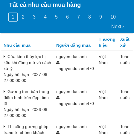
Tất cả nhu cầu mua hàng
1
2
3
4
5
6
7
8
9
10
Next ›
Thương
Xuất
Nhu cầu mua
Người đăng mua
hiệu
xứ
Cửa kính thủy lực bị
nguyen duc anh
Việt
Toàn
kêu khi đóng mở và cách
Nam
quốc
xử lý
nguyenducanh470
Ngày hết hạn: 2027-06-
27 00:00:00
Gương treo bàn trang
nguyen duc anh
Việt
Toàn
điểm hình tròn đẹp, tinh
Nam
quốc
tế
nguyenducanh470
Ngày hết hạn: 2026-06-
27 00:00:00
Thi công gương ghép
nguyen duc anh
Việt
Toàn
trang trí phòng khách
Nam
quốc