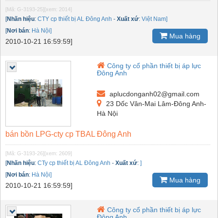
[Mã: G-3193-25]
[xem: 2014]
[
Nhãn hiệu
:
CTY cp thiết bị AL Đông Anh
-
Xuất xứ
:
Việt Nam]
[
Nơi bán
:
Hà Nội]
Mua hàng
2010-10-21 16:59:59]
Công ty cổ phần thiết bị áp lực
Đông Anh
aplucdonganh02@gmail.com
23 Dốc Vân-Mai Lâm-Đông Anh-
Hà Nội
bán bồn LPG-cty cp TBAL Đông Anh
[Mã: G-3193-26]
[xem: 2609]
[
Nhãn hiệu
:
CTy cp thiết bị AL Đông Anh
-
Xuất xứ
:
]
[
Nơi bán
:
Hà Nội]
Mua hàng
2010-10-21 16:59:59]
Công ty cổ phần thiết bị áp lực
Đông Anh