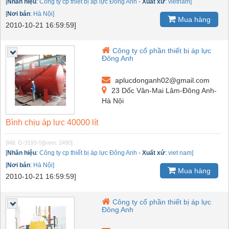
[
Nhãn hiệu
:
Công ty cp thiết bị áp lực Đông Anh
-
Xuất xứ
:
vietnam]
[
Nơi bán
:
Hà Nội]
Mua hàng
2010-10-21 16:59:59]
Công ty cổ phần thiết bị áp lực
Đông Anh
aplucdonganh02@gmail.com
23 Dốc Vân-Mai Lâm-Đông Anh-
Hà Nội
Bình chịu áp lưc 40000 lít
[Mã: G-3193-5]
[xem: 2490]
[
Nhãn hiệu
:
Công ty cp thiết bị áp lực Đông Anh
-
Xuất xứ
:
viet nam]
[
Nơi bán
:
Hà Nội]
Mua hàng
2010-10-21 16:59:59]
Công ty cổ phần thiết bị áp lực
Đông Anh