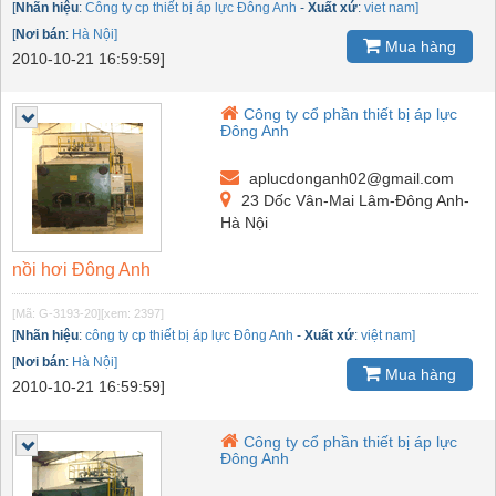
[
Nhãn hiệu
:
Công ty cp thiết bị áp lực Đông Anh
-
Xuất xứ
:
viet nam]
[
Nơi bán
:
Hà Nội]
Mua hàng
2010-10-21 16:59:59]
Công ty cổ phần thiết bị áp lực
Đông Anh
aplucdonganh02@gmail.com
23 Dốc Vân-Mai Lâm-Đông Anh-
Hà Nội
nồi hơi Đông Anh
[Mã: G-3193-20]
[xem: 2397]
[
Nhãn hiệu
:
công ty cp thiết bị áp lực Đông Anh
-
Xuất xứ
:
việt nam]
[
Nơi bán
:
Hà Nội]
Mua hàng
2010-10-21 16:59:59]
Công ty cổ phần thiết bị áp lực
Đông Anh