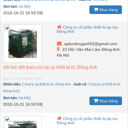
[
Nơi bán
:
Hà Nội]
Mua hàng
2010-10-21 16:59:59]
Công ty cổ phần thiết bị áp lực
Đông Anh
aplucdonganh02@gmail.com
23 Dốc Vân-Mai Lâm-Đông Anh-
Hà Nội
nồi hơi đốt than,củi-cty cp thiết bị AL Đông Anh
[Mã: G-3193-23]
[xem: 2667]
[
Nhãn hiệu
:
Công ty cp thiết bị AL Đông Anh
-
Xuất xứ
:
Công ty cp thiết bị AL
Đông Anh]
[
Nơi bán
:
Hà Nội]
Mua hàng
2010-10-21 16:59:59]
Công ty cổ phần thiết bị áp lực
Đông Anh