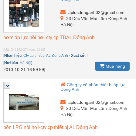
aplucdonganh02@gmail.com
23 Dốc Vân-Mai Lâm-Đông Anh-
Hà Nội
bơm áp lực nồi hơi-cty cp TBAL Đông Anh
[Mã: G-3193-27]
[xem: 2318]
[
Nhãn hiệu
:
Cty cp thiết bị AL Đông Anh
-
Xuất xứ
:
]
[
Nơi bán
:
Hà Nội]
Mua hàng
2010-10-21 16:59:59]
Công ty cổ phần thiết bị áp lực
Đông Anh
aplucdonganh02@gmail.com
23 Dốc Vân-Mai Lâm-Đông Anh-
Hà Nội
bồn LPG,nồi hơi-cty cp thiết bị AL Đông Anh