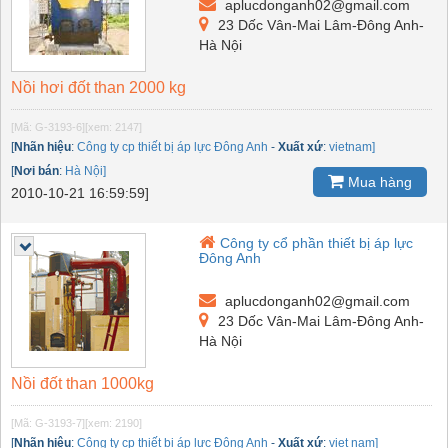
aplucdonganh02@gmail.com
23 Dốc Vân-Mai Lâm-Đông Anh-
Hà Nội
Nồi hơi đốt than 2000 kg
[Mã: G-3193-6]
[xem: 2147]
[
Nhãn hiệu
:
Công ty cp thiết bị áp lực Đông Anh
-
Xuất xứ
:
vietnam]
[
Nơi bán
:
Hà Nội]
Mua hàng
2010-10-21 16:59:59]
Công ty cổ phần thiết bị áp lực
Đông Anh
aplucdonganh02@gmail.com
23 Dốc Vân-Mai Lâm-Đông Anh-
Hà Nội
Nồi đốt than 1000kg
[Mã: G-3193-7]
[xem: 2190]
[
Nhãn hiệu
:
Công ty cp thiết bị áp lực Đông Anh
-
Xuất xứ
:
viet nam]