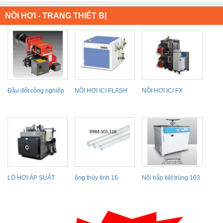
NỒI HƠI - TRANG THIẾT BỊ
Đầu đốt công nghiệp
NỒI HƠI ICI FLASH
NỒI HƠI ICI FX
LÒ HƠI ÁP SUẤT
ống thủy tinh 16
Nồi hấp tiệt trùng 103
TRUNG BÌNH SIXEN
lít tự châm...