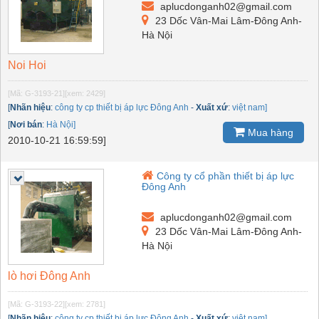
aplucdonganh02@gmail.com
23 Dốc Vân-Mai Lâm-Đông Anh-
Hà Nội
Noi Hoi
[Mã: G-3193-21]
[xem: 2429]
[
Nhãn hiệu
:
công ty cp thiết bị áp lực Đông Anh
-
Xuất xứ
:
việt nam]
[
Nơi bán
:
Hà Nội]
Mua hàng
2010-10-21 16:59:59]
Công ty cổ phần thiết bị áp lực
Đông Anh
aplucdonganh02@gmail.com
23 Dốc Vân-Mai Lâm-Đông Anh-
Hà Nội
lò hơi Đông Anh
[Mã: G-3193-22]
[xem: 2781]
[
Nhãn hiệu
:
công ty cp thiết bị áp lực Đông Anh
-
Xuất xứ
:
việt nam]