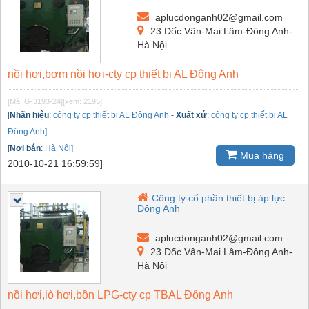
aplucdonganh02@gmail.com
23 Dốc Vân-Mai Lâm-Đông Anh-
Hà Nội
nồi hơi,bơm nồi hơi-cty cp thiết bị AL Đông Anh
[Mã: G-3193-24]
[xem: 2195]
[
Nhãn hiệu
:
công ty cp thiết bị AL Đông Anh
-
Xuất xứ
:
công ty cp thiết bị AL
Đông Anh]
[
Nơi bán
:
Hà Nội]
Mua hàng
2010-10-21 16:59:59]
Công ty cổ phần thiết bị áp lực
Đông Anh
aplucdonganh02@gmail.com
23 Dốc Vân-Mai Lâm-Đông Anh-
Hà Nội
nồi hơi,lò hơi,bồn LPG-cty cp TBAL Đông Anh