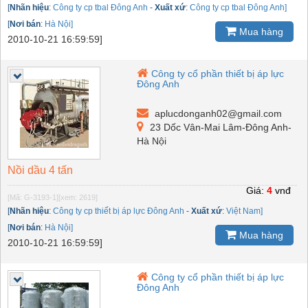
[
Nhãn hiệu
:
Công ty cp tbal Đông Anh
-
Xuất xứ
:
Công ty cp tbal Đông Anh]
[
Nơi bán
:
Hà Nội]
Mua hàng
2010-10-21 16:59:59]
Công ty cổ phần thiết bị áp lực
Đông Anh
aplucdonganh02@gmail.com
23 Dốc Vân-Mai Lâm-Đông Anh-
Hà Nội
Nồi dầu 4 tấn
Giá:
4
vnđ
[Mã: G-3193-1]
[xem: 2619]
[
Nhãn hiệu
:
Công ty cp thiết bị áp lực Đông Anh
-
Xuất xứ
:
Việt Nam]
[
Nơi bán
:
Hà Nội]
Mua hàng
2010-10-21 16:59:59]
Công ty cổ phần thiết bị áp lực
Đông Anh