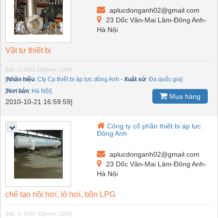
aplucdonganh02@gmail.com
23 Dốc Vân-Mai Lâm-Đông Anh-
Hà Nội
Vật tư thiết bị
[Mã: G-3193-18]
[xem: 2364]
[
Nhãn hiệu
:
Cty Cp thiết bị áp lực đông Anh
-
Xuất xứ
:
Đa quốc gia]
[
Nơi bán
:
Hà Nội]
Mua hàng
2010-10-21 16:59:59]
Công ty cổ phần thiết bị áp lực
Đông Anh
aplucdonganh02@gmail.com
23 Dốc Vân-Mai Lâm-Đông Anh-
Hà Nội
chế tạo nồi hơi, lò hơi, bồn LPG
[Mã: G-3193-32]
[xem: 2226]