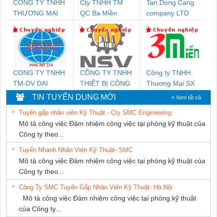
CÔNG TY TNHH
Cty TNHH TM
Tan Dong Cang
THƯƠNG MẠI
QC Ba Miền
company LTD
THIÊN ÂN VIỆT
NAM
CONG TY TNHH
CÔNG TY TNHH
Công ty TNHH
TM-DV DAI
THIẾT BỊ CÔNG
Thương Mại SX
DONG THANH
NGHIỆP NIHON
Ba Miền
TIN TUYỂN DỤNG MỚI
» Xem tất cả
SETSUBI VIỆT
Tuyển gấp nhân viên Kỹ Thuật - Cty SMC Engineering
NAM
Mô tả công việc Đảm nhiệm công việc tại phòng kỹ thuật của
Công ty theo...
Tuyển Nhanh Nhân Viên Kỹ Thuật- SMC
Mô tả công việc Đảm nhiệm công việc tại phòng kỹ thuật của
Công ty theo...
Công Ty SMC Tuyển Gấp Nhân Viên Kỹ Thuật- Hà Nội
Mô tả công việc Đảm nhiệm công việc tại phòng kỹ thuật
của Công ty...