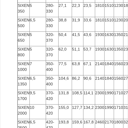
SIXEN
5
280-
27,1
22,3
23,5
1810
1510
1230
18
350
330
SIXEN
6,5
280-
38,8
31,9
33,6
1810
1510
1230
20
500
330
SIXEN
5
320-
50,4
41,5
43,6
1930
1630
1350
21
650
370
SIXEN
5
320-
62,0
51,1
53,7
1930
1630
1350
23
800
370
SIXEN
7
350-
77,5
63,8
67,1
2140
1840
1560
23
1000
400
SIXEN
6,5
350-
104,6
86,2
90,6
2140
1840
1560
27
1350
400
SIXEN
9,5
370-
131,8
108,5
114,1
2300
1990
1710
27
1700
420
SIXEN
10
370-
155,0
127,7
134,2
2300
1990
1710
31
2000
420
SIXEN
6,5
420-
193,8
159,6
167,8
2460
2170
1800
32
2500
470