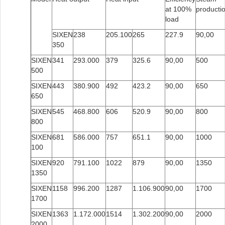
at 100%
producti
load
SIXEN
238
205.100
265
227.9
90,00
350
SIXEN
341
293.000
379
325.6
90,00
500
500
SIXEN
443
380.900
492
423.2
90,00
650
650
SIXEN
545
468.800
606
520.9
90,00
800
800
SIXEN
681
586.000
757
651.1
90,00
1000
100
SIXEN
920
791.100
1022
879
90,00
1350
1350
SIXEN
1158
996.200
1287
1.106.900
90,00
1700
1700
SIXEN
1363
1.172.000
1514
1.302.200
90,00
2000
2000