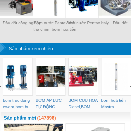
Đầu đốt công nghiệp
Bơm nước Pentax thải
Bơm nước Pentax Italy
Đầu đốt
thả chìm, bơm hỏa tiễn
dùng trong các giếng
khoan, thả chi&Igr
Sản phẩm xem nhiều
‹
›
bom truc dung
BƠM ÁP LỰC
BOM CUU HOA
bơm hoả tiển
ewara,bom bu
TỰ ĐỘNG
Diesel,BOM
Mastra
ewara
CHUA CHAY
Sản phẩm mới
(147896)