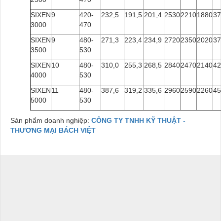
SIXEN
9
420-
232,5
191,5
201,4
2530
2210
1880
37
3000
470
SIXEN
9
480-
271,3
223,4
234,9
2720
2350
2020
37
3500
530
SIXEN
10
480-
310,0
255,3
268,5
2840
2470
2140
42
4000
530
SIXEN
11
480-
387,6
319,2
335,6
2960
2590
2260
45
5000
530
Sản phẩm doanh nghiệp:
CÔNG TY TNHH KỸ THUẬT -
THƯƠNG MẠI BÁCH VIỆT