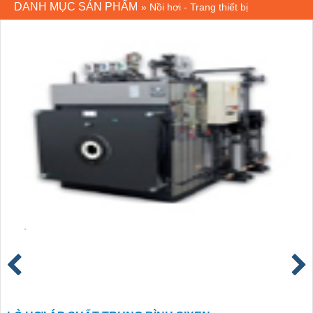
DANH MỤC SẢN PHẨM
»
Nồi hơi - Trang thiết bị