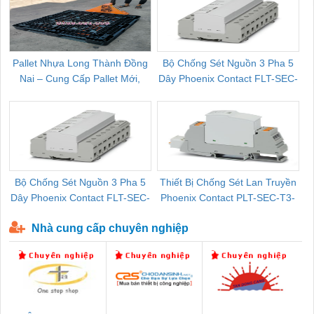
Pallet Nhựa Long Thành Đồng
Bộ Chống Sét Nguồn 3 Pha 5
Nai – Cung Cấp Pallet Mới,
Dây Phoenix Contact FLT-SEC-
C
Pallet Cũ Giá Tốt
P-T1-3S-264/50-FM - 2909589
Bộ Chống Sét Nguồn 3 Pha 5
Thiết Bị Chống Sét Lan Truyền
B
Dây Phoenix Contact FLT-SEC-
Phoenix Contact PLT-SEC-T3-
P-T1-3S-440/35-FM - 2908264
230-FM-PT - 2907928
Nhà cung cấp chuyên nghiệp