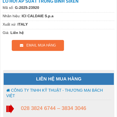
LÒ HƠI ÁP SUẤT TRUNG BÌNH SIXEN
Mã số:
G-2025-23920
Nhãn hiệu:
ICI CALDAIE S.p.a
Xuất xứ:
ITALY
Giá:
Liên hệ
EMAIL MUA HÀNG
LIÊN HỆ MUA HÀNG
CÔNG TY TNHH KỸ THUẬT - THƯƠNG MẠI BÁCH
VIỆT
028 3824 6744 – 3834 3046