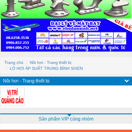
Trang chủ
Nồi hơi - Trang thiết bị
LÒ HƠI ÁP SUẤT TRUNG BÌNH SIXEN
Nồi hơi - Trang thiết bị
Sản phẩm VIP cùng nhóm