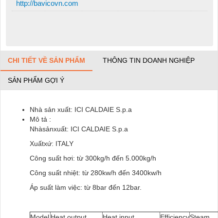
http://bavicovn.com
CHI TIẾT VỀ SẢN PHẨM
THÔNG TIN DOANH NGHIỆP
SẢN PHẨM GỢI Ý
Nhà sản xuất: ICI CALDAIE S.p.a
Mô tả :
Nhàsảnxuất: ICI CALDAIE S.p.a
Xuấtxứ: ITALY
Công suất hơi: từ 300kg/h đến 5.000kg/h
Công suất nhiệt: từ 280kw/h đến 3400kw/h
Áp suất làm việc: từ 8bar đến 12bar.
Model
Heat output
Heat input
Efficiency
Steam