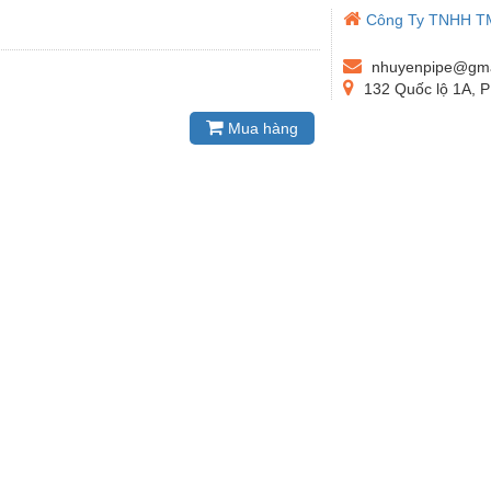
Công Ty TNHH T
nhuyenpipe@gma
132 Quốc lộ 1A, 
Mua hàng