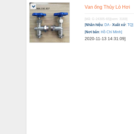
Van ống Thủy Lò Hơi
Tự động hoá
Van - Co các loại
[Mã: G-24305-65]
[xem: 3169]
[
Nhãn hiệu
:
DA
-
Xuất xứ
:
TQ]
Vật liệu mài mòn
[
Nơi bán
:
Hồ Chí Minh]
2020-11-13 14:31:09]
Vật liệu xây dựng
Vòng bi - Bạc đạn
Xe hơi - Phụ tùng
Xe máy - Phụ tùng
Xe tải - phụ tùng
Y khoa - Trang thiết bị