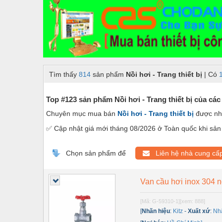
Dây chuyền sản xuất
Dệt may - Thiết bị
Dầu mỡ công nghiệp
Dịch vụ - Thi công
Tìm thấy
814
sản phẩm
Nồi hơi - Trang thiết bị
| Có
Điện công nghiệp
Điện gia dụng
Top #123 sản phẩm Nồi hơi - Trang thiết bị của các
Chuyên mục mua bán
Nồi hơi - Trang thiết bị
được nh
Điện Lạnh
✅ Cập nhật giá mới tháng 08/2026 ở Toàn quốc khi sản 
Đóng tàu Thiết bị
Đúc chính xác Thiết bị
Chọn sản phẩm để
Liên hệ nhà cung cấ
Dụng cụ cầm tay
Van cầu hơi inox 304 
Dụng cụ cắt gọt
[Mã: G-59310-1]
[xem: 888]
Dụng cụ điện
[
Nhãn hiệu
:
Kitz
-
Xuất xứ
:
Nh