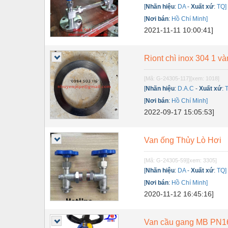
[
Nhãn hiệu
:
DA
-
Xuất xứ
:
TQ]
Nội - Ngoại thất - văn phòng
[
Nơi bán
:
Hồ Chí Minh]
Nồi hơi - Trang thiết bị
2021-11-11 10:00:41]
Nông nghiệp - Thiết bị
Riont chì inox 304 1 v
Nước-Vật tư thiết bị
[Mã: G-24305-117]
[xem: 1018]
Phốt cơ khí
[
Nhãn hiệu
:
D.A.C
-
Xuất xứ
:
[
Nơi bán
:
Hồ Chí Minh]
Sắt, thép, inox các loại
2022-09-17 15:05:53]
Thí nghiệm-Trang thiết bị
Thiết bị chiếu sáng
Van ống Thủy Lò Hơi
Thiết bị chống sét
[Mã: G-24305-59]
[xem: 3305]
[
Nhãn hiệu
:
DA
-
Xuất xứ
:
TQ]
Thiết bị an ninh
[
Nơi bán
:
Hồ Chí Minh]
2020-11-12 16:45:16]
Thiết bị công nghiệp
Thiết bị công trình
Van cầu gang MB PN1