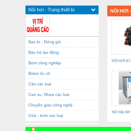
Nồi hơi - Trang thiết bị
NỒI HƠI 
Bao bì - Đóng gói
Bảo hộ lao động
NỒI HƠI ICI
Bơm công nghiệp
Bùlon ốc vít
Cân các loại
Cao su, Nhựa các loại
Chuyển giao công nghệ
Nồi hấp tiệt 
Cửa - kính các loại
châm...
Dầu khí - Thiết bị