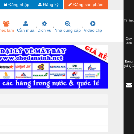
Đăng nhập
Đăng ký
Đăng sản phẩm
Tin tức
iệc làm
Cần mua
Dịch vụ
Nhà cung cấp
Video clip
Quy
định
Bảng
giá QC