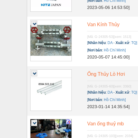
Dụng cụ đo
[
Nơi bán
:
Hồ Chí Minh]
2023-05-06 14:53:50]
Gỗ - Trang thiết bị
Hàn cắt - Thiết bị
Van Kính Thủy
Hóa chất-Trang thiết bị
[Mã: G-24305-53]
[xem: 1513]
[
Nhãn hiệu
:
DA
-
Xuất xứ
:
TQ]
Kệ công nghiệp
[
Nơi bán
:
Hồ Chí Minh]
Khí nén - Thiết bị
2020-05-07 14:45:00]
Khuôn mẫu - Phụ tùng
Ống Thủy Lò Hơi
Lọc công nghiệp
[Mã: G-24305-60]
[xem: 3360]
Máy công cụ - Phụ tùng
[
Nhãn hiệu
:
DA
-
Xuất xứ
:
TQ]
[
Nơi bán
:
Hồ Chí Minh]
Mỏ - Trang thiết bị
2023-01-14 14:35:54]
Mô tơ - Hộp số
Môi trường - Thiết bị
Van ống thuỷ mb
Nâng hạ - Trang thiết bị
[Mã: G-24305-103]
[xem: 2034]