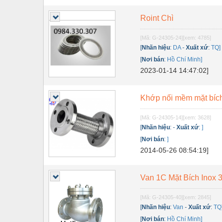
Roint Chì
[Mã: G-24305-24]
[xem: 4785]
[
Nhãn hiệu
:
DA
-
Xuất xứ
:
TQ]
[
Nơi bán
:
Hồ Chí Minh]
2023-01-14 14:47:02]
Khớp nối mềm mặt bíc
[Mã: G-24305-14]
[xem: 3628]
[
Nhãn hiệu
:
-
Xuất xứ
:
]
[
Nơi bán
:
]
2014-05-26 08:54:19]
Van 1C Mặt Bích Inox 
[Mã: G-24305-40]
[xem: 2845]
[
Nhãn hiệu
:
Van
-
Xuất xứ
:
TQ
[
Nơi bán
:
Hồ Chí Minh]