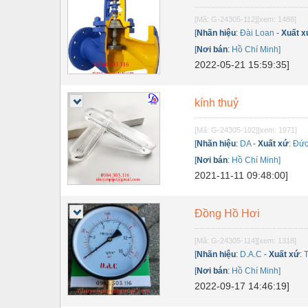
Thiết bị điện
[Mã: G-24305-112]
[xem: 1488]
Thiết bị giáo dục
[
Nhãn hiệu
:
Đài Loan
-
Xuất x
[
Nơi bán
:
Hồ Chí Minh]
Thiết bị khác
2022-05-21 15:59:35]
Thiết bị làm sạch
kính thuỷ
Thiết bị sơn - Sơn
Thiết bị nhà bếp
[Mã: G-24305-102]
[xem: 1971]
[
Nhãn hiệu
:
DA
-
Xuất xứ
:
Đức
Thiết bị nhiệt
[
Nơi bán
:
Hồ Chí Minh]
2021-11-11 09:48:00]
Thiêt bị PCCC
Thiết bị truyền động
Đồng Hồ Hơi
Thiết bị văn phòng
[Mã: G-24305-114]
[xem: 1318]
Thiết bị viễn thông
[
Nhãn hiệu
:
D.A.C
-
Xuất xứ
:
[
Nơi bán
:
Hồ Chí Minh]
Thủy lực-Thiết bị
2022-09-17 14:46:19]
Thủy sản - Trang thiết bị