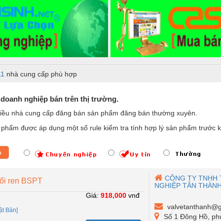
11
nhà cung cấp phù hợp
 doanh nghiệp bán trên thị trường.
iều nhà cung cấp đăng bán sản phẩm đăng bán thường xuyên.
phẩm được áp dụng một số rule kiểm tra tính hợp lý sản phẩm trước k
p
CÔNG TY TNHH 
nối ren BSPT
NGHIỆP TÂN THÀN
Giá:
918,000
vnđ
valvetanthanh@g
ật Bản]
Số 1 Đông Hồ, ph