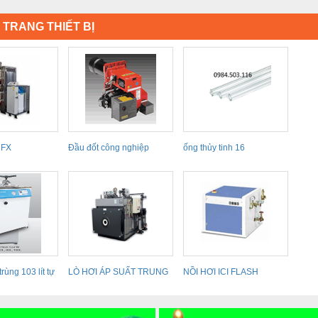
- TRANG THIẾT BỊ
 FX
Đầu đốt công nghiệp
ống thủy tinh 16
trùng 103 lít tự
LÒ HƠI ÁP SUẤT TRUNG
NỒI HƠI ICI FLASH
BÌNH SIXEN