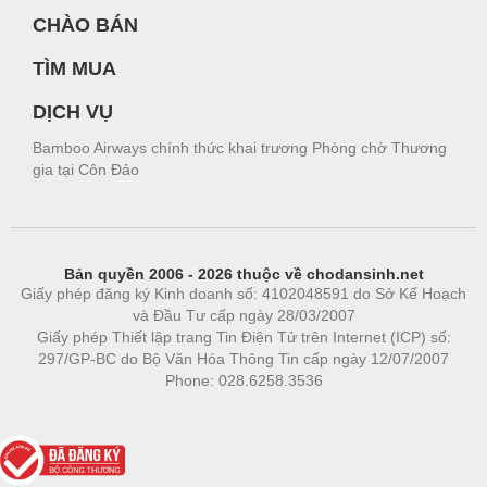
CHÀO BÁN
TÌM MUA
DỊCH VỤ
Bamboo Airways chính thức khai trương Phòng chờ Thương
gia tại Côn Đảo
Bản quyền 2006 - 2026 thuộc về chodansinh.net
Giấy phép đăng ký Kinh doanh số: 4102048591 do Sở Kế Hoạch
và Đầu Tư cấp ngày 28/03/2007
Giấy phép Thiết lập trang Tin Điện Tử trên Internet (ICP) số:
297/GP-BC do Bộ Văn Hóa Thông Tin cấp ngày 12/07/2007
Phone: 028.6258.3536
Phòng trọ
|
https://bdsgroup.vn
https://kqxs123.com