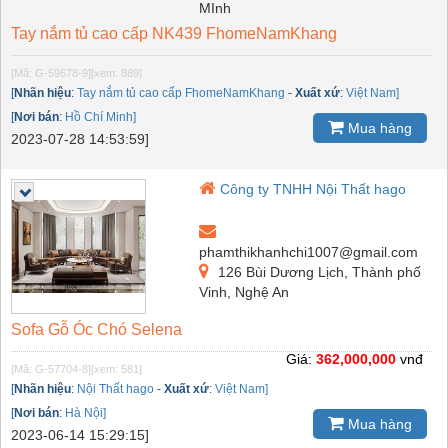
MInh
Tay nắm tủ cao cấp NK439 FhomeNamKhang
[Mã: G-59678-9]
[xem: 889]
[
Nhãn hiệu
:
Tay nắm tủ cao cấp FhomeNamKhang
-
Xuất xứ
:
Việt Nam]
[
Nơi bán
:
Hồ Chí Minh]
Mua hàng
2023-07-28 14:53:59]
Công ty TNHH Nội Thất hago
phamthikhanhchi1007@gmail.com
126 Bùi Dương Lịch, Thành phố
Vinh, Nghệ An
Sofa Gỗ Óc Chó Selena
Giá:
362,000,000
vnđ
[Mã: G-57704-8]
[xem: 581]
[
Nhãn hiệu
:
Nội Thất hago
-
Xuất xứ
:
Việt Nam]
[
Nơi bán
:
Hà Nội]
Mua hàng
2023-06-14 15:29:15]