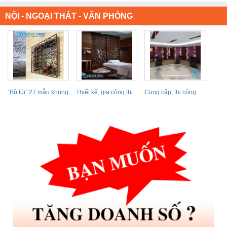
NỘI - NGOẠI THẤT - VĂN PHÒNG
“Bỏ túi” 27 mẫu khung
Thiết kế, gia công thi
Cung cấp, thi công
cửa sổ sắt...
công vách ngăn...
vách ngăn kim loại,...