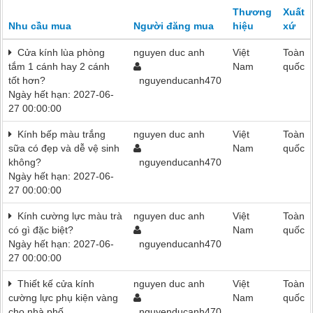
Thương
Xuất
Nhu cầu mua
Người đăng mua
hiệu
xứ
Cửa kính lùa phòng
nguyen duc anh
Việt
Toàn
tắm 1 cánh hay 2 cánh
Nam
quốc
tốt hơn?
nguyenducanh470
Ngày hết hạn: 2027-06-
27 00:00:00
Kính bếp màu trắng
nguyen duc anh
Việt
Toàn
sữa có đẹp và dễ vệ sinh
Nam
quốc
không?
nguyenducanh470
Ngày hết hạn: 2027-06-
27 00:00:00
Kính cường lực màu trà
nguyen duc anh
Việt
Toàn
có gì đặc biệt?
Nam
quốc
Ngày hết hạn: 2027-06-
nguyenducanh470
27 00:00:00
Thiết kế cửa kính
nguyen duc anh
Việt
Toàn
cường lực phụ kiện vàng
Nam
quốc
cho nhà phố
nguyenducanh470