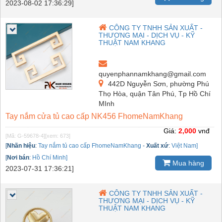
2023-08-02 17:36:29]
CÔNG TY TNHH SẢN XUẤT -
THƯƠNG MẠI - DỊCH VỤ - KỸ
THUẬT NAM KHANG
quyenphannamkhang@gmail.com
442D Nguyễn Sơn, phường Phú
Thọ Hòa, quận Tân Phú, Tp Hồ Chí
MInh
Tay nắm cửa tủ cao cấp NK456 FhomeNamKhang
Giá:
2,000
vnđ
[Mã: G-59678-4]
[xem: 673]
[
Nhãn hiệu
:
Tay nắm tủ cao cấp FhomeNamKhang
-
Xuất xứ
:
Việt Nam]
[
Nơi bán
:
Hồ Chí Minh]
Mua hàng
2023-07-31 17:36:21]
CÔNG TY TNHH SẢN XUẤT -
THƯƠNG MẠI - DỊCH VỤ - KỸ
THUẬT NAM KHANG