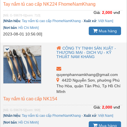
Tay nắm tủ cao cấp NK224 FhomeNamKhang
Giá:
2,000
vnđ
[Mã: G-59678-6]
[xem: 710]
[
Nhãn hiệu
:
Tay nắm tủ cao cấp FhomeNamKhang
-
Xuất xứ
:
Việt Nam]
[
Nơi bán
:
Hồ Chí Minh]
Mua hàng
2023-08-01 10:56:00]
CÔNG TY TNHH SẢN XUẤT -
THƯƠNG MẠI - DỊCH VỤ - KỸ
THUẬT NAM KHANG
quyenphannamkhang@gmail.com
442D Nguyễn Sơn, phường Phú
Thọ Hòa, quận Tân Phú, Tp Hồ Chí
MInh
Tay nắm tủ cao cấp NK154
Giá:
2,000
vnđ
[Mã: G-59678-5]
[xem: 968]
[
Nhãn hiệu
:
Tay nắm tủ cao cấp FhomeNamKhang
-
Xuất xứ
:
Việt Nam]
[
Nơi bán
:
Hồ Chí Minh]
Mua hàng