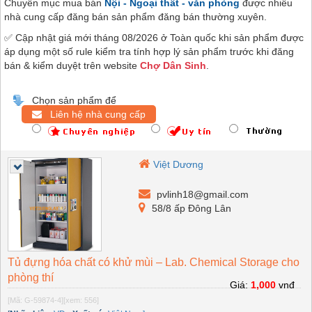
Chuyên mục mua bán
Nội - Ngoại thất - văn phòng
được nhiều
nhà cung cấp đăng bán sản phẩm đăng bán thường xuyên.
✅ Cập nhật giá mới tháng 08/2026 ở Toàn quốc khi sản phẩm được
áp dụng một số rule kiểm tra tính hợp lý sản phẩm trước khi đăng
bán & kiểm duyệt trên website
Chợ Dân Sinh
.
Chọn sản phẩm để
Liên hệ nhà cung cấp
Việt Dương
pvlinh18@gmail.com
58/8 ấp Đông Lân
Tủ đựng hóa chất có khử mùi – Lab. Chemical Storage cho
phòng thí
Giá:
1,000
vnđ
[Mã: G-59874-4]
[xem: 556]