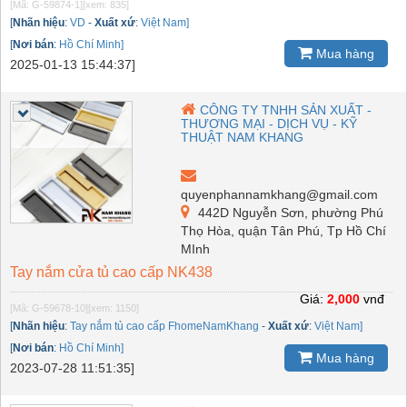
[Mã: G-59874-1]
[xem: 835]
[
Nhãn hiệu
:
VD
-
Xuất xứ
:
Việt Nam]
[
Nơi bán
:
Hồ Chí Minh]
Mua hàng
2025-01-13 15:44:37]
CÔNG TY TNHH SẢN XUẤT -
THƯƠNG MẠI - DỊCH VỤ - KỸ
THUẬT NAM KHANG
quyenphannamkhang@gmail.com
442D Nguyễn Sơn, phường Phú
Thọ Hòa, quận Tân Phú, Tp Hồ Chí
MInh
Tay nắm cửa tủ cao cấp NK438
Giá:
2,000
vnđ
[Mã: G-59678-10]
[xem: 1150]
[
Nhãn hiệu
:
Tay nắm tủ cao cấp FhomeNamKhang
-
Xuất xứ
:
Việt Nam]
[
Nơi bán
:
Hồ Chí Minh]
Mua hàng
2023-07-28 11:51:35]