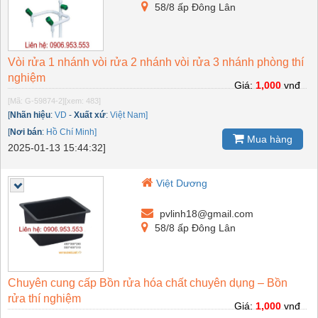
58/8 ấp Đông Lân
Vòi rửa 1 nhánh vòi rửa 2 nhánh vòi rửa 3 nhánh phòng thí
nghiệm
Giá:
1,000
vnđ
[Mã: G-59874-2]
[xem: 483]
[
Nhãn hiệu
:
VD
-
Xuất xứ
:
Việt Nam]
[
Nơi bán
:
Hồ Chí Minh]
Mua hàng
2025-01-13 15:44:32]
Việt Dương
pvlinh18@gmail.com
58/8 ấp Đông Lân
Chuyên cung cấp Bồn rửa hóa chất chuyên dụng – Bồn
rửa thí nghiệm
Giá:
1,000
vnđ