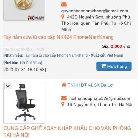
quyenphannamkhang@gmail.com
442D Nguyễn Sơn, phường Phú
Thọ Hòa, quận Tân Phú, Tp Hồ Chí
MInh
Tay nắm cửa tủ cao cấp NK424 FhomeNamKhang
Giá:
2,000
vnđ
[Mã: G-59678-3]
[xem: 913]
[
Nhãn hiệu
:
Tay nắm tủ cao cấp FhomeNamKhang
-
Xuất xứ
:
Việt Nam]
[
Nơi bán
:
Hồ Chí Minh]
Mua hàng
2023-07-31 15:10:58]
TNHH DT và SX Đa Lợi
noithathoaphat532@gmail.com
16 Nguyễn Bồ, Thanh Trì, Hà Nội
CUNG CẤP GHẾ XOAY NHẬP KHẨU CHO VĂN PHÒNG
TẠI HÀ NỘI