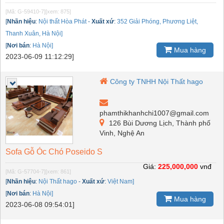
[Mã: G-59410-7]
[xem: 875]
[
Nhãn hiệu
:
Nội thất Hòa Phát
-
Xuất xứ
:
352 Giải Phóng, Phương Liệt,
Thanh Xuân, Hà Nội]
[
Nơi bán
:
Hà Nội]
Mua hàng
2023-06-09 11:12:29]
Công ty TNHH Nội Thất hago
phamthikhanhchi1007@gmail.com
126 Bùi Dương Lịch, Thành phố
Vinh, Nghệ An
Sofa Gỗ Óc Chó Poseido S
Giá:
225,000,000
vnđ
[Mã: G-57704-7]
[xem: 861]
[
Nhãn hiệu
:
Nội Thất hago
-
Xuất xứ
:
Việt Nam]
[
Nơi bán
:
Hà Nội]
Mua hàng
2023-06-08 09:54:01]