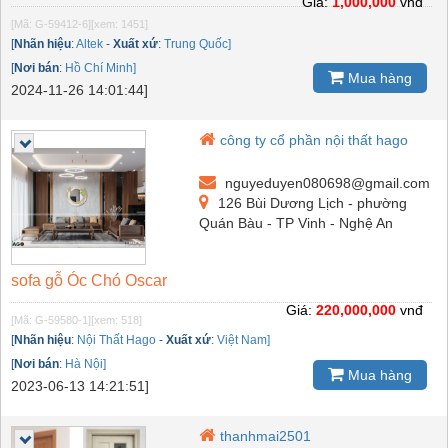
Giá:
1,000,000
vnđ
[Mã: G-59412-6]
[xem: 1451]
[
Nhãn hiệu
:
Altek
-
Xuất xứ
:
Trung Quốc]
[
Nơi bán
:
Hồ Chí Minh]
Mua hàng
2024-11-26 14:01:44]
công ty cổ phần nội thất hago
nguyeduyen080698@gmail.com
126 Bùi Dương Lịch - phường
Quán Bàu - TP Vinh - Nghệ An
sofa gỗ Óc Chó Oscar
Giá:
220,000,000
vnđ
[Mã: G-59580-1]
[xem: 518]
[
Nhãn hiệu
:
Nội Thất Hago
-
Xuất xứ
:
Việt Nam]
[
Nơi bán
:
Hà Nội]
Mua hàng
2023-06-13 14:21:51]
thanhmai2501