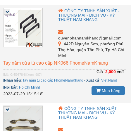
CÔNG TY TNHH SẢN XUẤT -
THƯƠNG MẠI - DỊCH VỤ - KỸ
THUẬT NAM KHANG
quyenphannamkhang@gmail.com
442D Nguyễn Sơn, phường Phú
Thọ Hòa, quận Tân Phú, Tp Hồ Chí
MInh
Tay nắm cửa tủ cao cấp NK066 FhomeNamKhang
Giá:
2,000
vnđ
[Mã: G-59678-8]
[xem: 907]
[
Nhãn hiệu
:
Tay nắm tủ cao cấp FhomeNamKhang
-
Xuất xứ
:
Việt Nam]
[
Nơi bán
:
Hồ Chí Minh]
Mua hàng
2023-07-29 15:15:18]
CÔNG TY TNHH SẢN XUẤT -
THƯƠNG MẠI - DỊCH VỤ - KỸ
THUẬT NAM KHANG