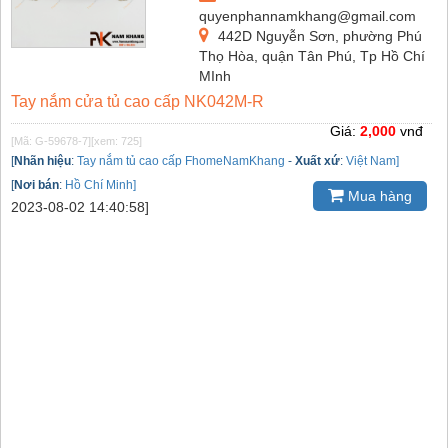
quyenphannamkhang@gmail.com
442D Nguyễn Sơn, phường Phú
Thọ Hòa, quận Tân Phú, Tp Hồ Chí
MInh
Tay nắm cửa tủ cao cấp NK042M-R
Giá:
2,000
vnđ
[Mã: G-59678-7]
[xem: 725]
[
Nhãn hiệu
:
Tay nắm tủ cao cấp FhomeNamKhang
-
Xuất xứ
:
Việt Nam]
[
Nơi bán
:
Hồ Chí Minh]
Mua hàng
2023-08-02 14:40:58]