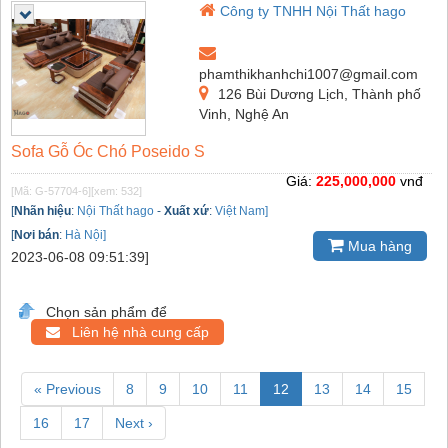
Công ty TNHH Nội Thất hago
phamthikhanhchi1007@gmail.com
126 Bùi Dương Lịch, Thành phố
Vinh, Nghệ An
Sofa Gỗ Óc Chó Poseido S
Giá:
225,000,000
vnđ
[Mã: G-57704-6]
[xem: 532]
[
Nhãn hiệu
:
Nội Thất hago
-
Xuất xứ
:
Việt Nam]
[
Nơi bán
:
Hà Nội]
Mua hàng
2023-06-08 09:51:39]
Chọn sản phẩm để
Liên hệ nhà cung cấp
« Previous
8
9
10
11
12
13
14
15
16
17
Next ›