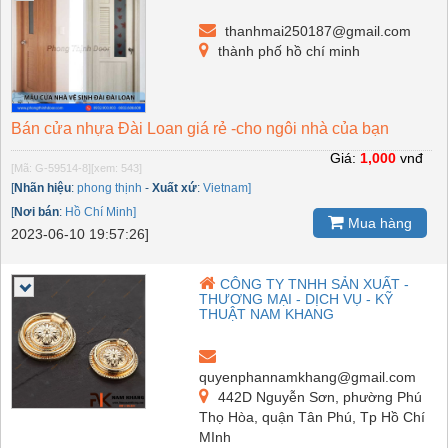
thanhmai250187@gmail.com
thành phố hồ chí minh
Bán cửa nhựa Đài Loan giá rẻ -cho ngôi nhà của bạn
Giá:
1,000
vnđ
[Mã: G-59514-8]
[xem: 543]
[
Nhãn hiệu
:
phong thịnh
-
Xuất xứ
:
Vietnam]
[
Nơi bán
:
Hồ Chí Minh]
Mua hàng
2023-06-10 19:57:26]
CÔNG TY TNHH SẢN XUẤT -
THƯƠNG MẠI - DỊCH VỤ - KỸ
THUẬT NAM KHANG
quyenphannamkhang@gmail.com
442D Nguyễn Sơn, phường Phú
Thọ Hòa, quận Tân Phú, Tp Hồ Chí
MInh