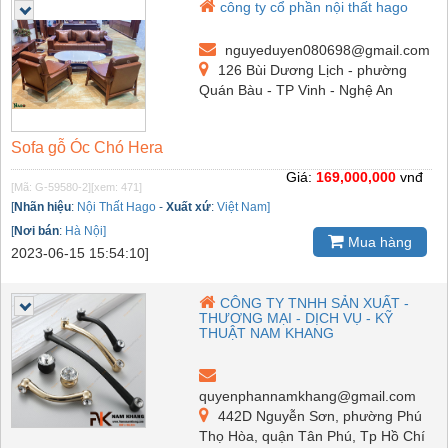
công ty cổ phần nội thất hago
nguyeduyen080698@gmail.com
126 Bùi Dương Lịch - phường
Quán Bàu - TP Vinh - Nghệ An
Sofa gỗ Óc Chó Hera
Giá:
169,000,000
vnđ
[Mã: G-59580-2]
[xem: 471]
[
Nhãn hiệu
:
Nội Thất Hago
-
Xuất xứ
:
Việt Nam]
[
Nơi bán
:
Hà Nội]
Mua hàng
2023-06-15 15:54:10]
CÔNG TY TNHH SẢN XUẤT -
THƯƠNG MẠI - DỊCH VỤ - KỸ
THUẬT NAM KHANG
quyenphannamkhang@gmail.com
442D Nguyễn Sơn, phường Phú
Thọ Hòa, quận Tân Phú, Tp Hồ Chí