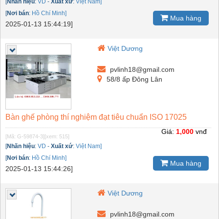
[
Nhãn hiệu
:
VD
-
Xuất xứ
:
Việt Nam]
[
Nơi bán
:
Hồ Chí Minh]
Mua hàng
2025-01-13 15:44:19]
Việt Dương
pvlinh18@gmail.com
58/8 ấp Đông Lân
Bàn ghế phòng thí nghiệm đạt tiêu chuẩn ISO 17025
Giá:
1,000
vnđ
[Mã: G-59874-3]
[xem: 515]
[
Nhãn hiệu
:
VD
-
Xuất xứ
:
Việt Nam]
[
Nơi bán
:
Hồ Chí Minh]
Mua hàng
2025-01-13 15:44:26]
Việt Dương
pvlinh18@gmail.com