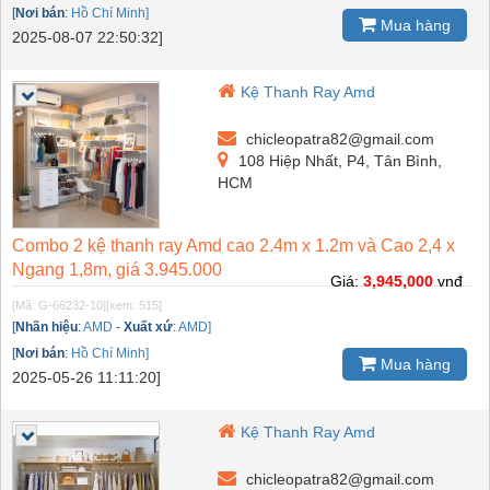
[
Nơi bán
:
Hồ Chí Minh]
Mua hàng
2025-08-07 22:50:32]
Kệ Thanh Ray Amd
chicleopatra82@gmail.com
108 Hiệp Nhất, P4, Tân Bình,
HCM
Combo 2 kệ thanh ray Amd cao 2.4m x 1.2m và Cao 2,4 x
Ngang 1,8m, giá 3.945.000
Giá:
3,945,000
vnđ
[Mã: G-66232-10]
[xem: 515]
[
Nhãn hiệu
:
AMD
-
Xuất xứ
:
AMD]
[
Nơi bán
:
Hồ Chí Minh]
Mua hàng
2025-05-26 11:11:20]
Kệ Thanh Ray Amd
chicleopatra82@gmail.com