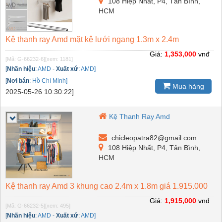
108 Hiệp Nhất, P4, Tân Bình,
HCM
Kệ thanh ray Amd mặt kệ lưới ngang 1.3m x 2.4m
Giá:
1,353,000
vnđ
[Mã: G-66232-6]
[xem: 1181]
[
Nhãn hiệu
:
AMD
-
Xuất xứ
:
AMD]
[
Nơi bán
:
Hồ Chí Minh]
Mua hàng
2025-05-26 10:30:22]
Kệ Thanh Ray Amd
chicleopatra82@gmail.com
108 Hiệp Nhất, P4, Tân Bình,
HCM
Kệ thanh ray Amd 3 khung cao 2.4m x 1.8m giá 1.915.000
Giá:
1,915,000
vnđ
[Mã: G-66232-5]
[xem: 495]
[
Nhãn hiệu
:
AMD
-
Xuất xứ
:
AMD]