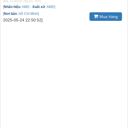
[Mã: G-66232-2]
[xem: 457]
[
Nhãn hiệu
:
AMD
-
Xuất xứ
:
AMD]
[
Nơi bán
:
Hồ Chí Minh]
Mua hàng
2025-05-24 22:50:52]