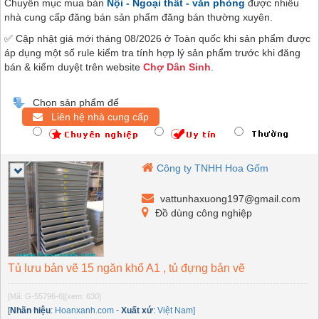
Chuyên mục mua bán
Nội - Ngoại thất - văn phòng
được nhiều
nhà cung cấp đăng bán sản phẩm đăng bán thường xuyên.
✅ Cập nhật giá mới tháng 08/2026 ở Toàn quốc khi sản phẩm được
áp dụng một số rule kiểm tra tính hợp lý sản phẩm trước khi đăng
bán & kiểm duyệt trên website
Chợ Dân Sinh
.
Chọn sản phẩm để
Liên hệ nhà cung cấp
Công ty TNHH Hoa Gốm
vattunhaxuong197@gmail.com
Đồ dùng công nghiệp
Tủ lưu bản vẽ 15 ngăn khổ A1 , tủ đựng bản vẽ
[Mã: G-55796-6]
[xem: 630]
[
Nhãn hiệu
:
Hoanxanh.com
-
Xuất xứ
:
Việt Nam]