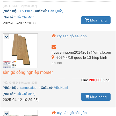
[Mã: G-66176-2]
[xem: 342]
[
Nhãn hiệu
:
GV Build
-
Xuất xứ
:
Hàn Quốc]
[
Nơi bán
:
Hồ Chí Minh]
Mua hàng
2025-05-20 15:10:00]
cty sàn gỗ sài gòn
nguyenhuong20142017@gmail.com
606/44/16 quoc lo 13 hiep binh
phuoc
sàn gỗ công nghiệp morser
Giá:
280,000
vnđ
[Mã: G-65248-9]
[xem: 325]
[
Nhãn hiệu
:
sangosaigon
-
Xuất xứ
:
Việt Nam]
[
Nơi bán
:
Hồ Chí Minh]
Mua hàng
2025-04-12 10:29:25]
cty sàn gỗ sài gòn