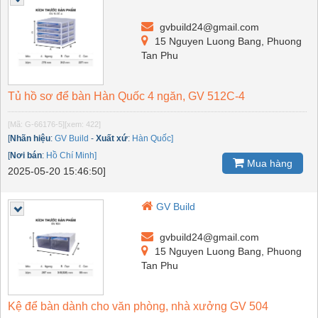
gvbuild24@gmail.com
15 Nguyen Luong Bang, Phuong
Tan Phu
Tủ hồ sơ để bàn Hàn Quốc 4 ngăn, GV 512C-4
[Mã: G-66176-5]
[xem: 422]
[
Nhãn hiệu
:
GV Build
-
Xuất xứ
:
Hàn Quốc]
[
Nơi bán
:
Hồ Chí Minh]
Mua hàng
2025-05-20 15:46:50]
GV Build
gvbuild24@gmail.com
15 Nguyen Luong Bang, Phuong
Tan Phu
Kệ để bàn dành cho văn phòng, nhà xưởng GV 504