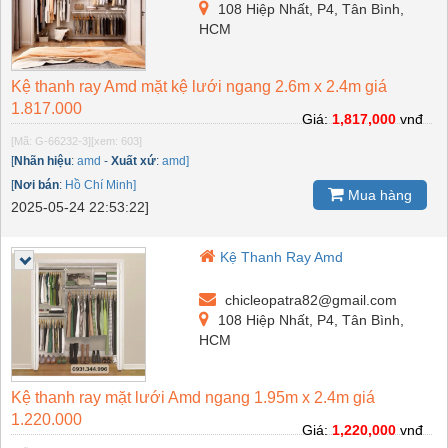
108 Hiệp Nhất, P4, Tân Bình,
HCM
Kệ thanh ray Amd mặt kệ lưới ngang 2.6m x 2.4m giá
1.817.000
Giá:
1,817,000
vnđ
[Mã: G-66232-3]
[xem: 603]
[
Nhãn hiệu
:
amd
-
Xuất xứ
:
amd]
[
Nơi bán
:
Hồ Chí Minh]
Mua hàng
2025-05-24 22:53:22]
Kệ Thanh Ray Amd
chicleopatra82@gmail.com
108 Hiệp Nhất, P4, Tân Bình,
HCM
Kệ thanh ray mặt lưới Amd ngang 1.95m x 2.4m giá
1.220.000
Giá:
1,220,000
vnđ