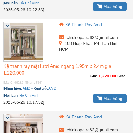
[
Nơi bán
:
Hồ Chí Minh]
Mua hàng
2025-05-26 10:22:33]
Kệ Thanh Ray Amd
chicleopatra82@gmail.com
108 Hiệp Nhất, P4, Tân Bình,
HCM
Kệ thanh ray mặt lưới Amd ngang 1.95m x 2.4m giá
1.220.000
Giá:
1,220,000
vnđ
[Mã: G-66232-4]
[xem: 536]
[
Nhãn hiệu
:
AMD
-
Xuất xứ
:
AMD]
[
Nơi bán
:
Hồ Chí Minh]
Mua hàng
2025-05-26 10:17:32]
Kệ Thanh Ray Amd
chicleopatra82@gmail.com