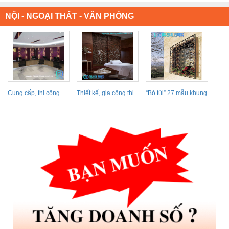
NỘI - NGOẠI THẤT - VĂN PHÒNG
Cung cấp, thi công
Thiết kế, gia công thi
“Bỏ túi” 27 mẫu khung
vách ngăn kim loại,...
công vách ngăn...
cửa sổ sắt...