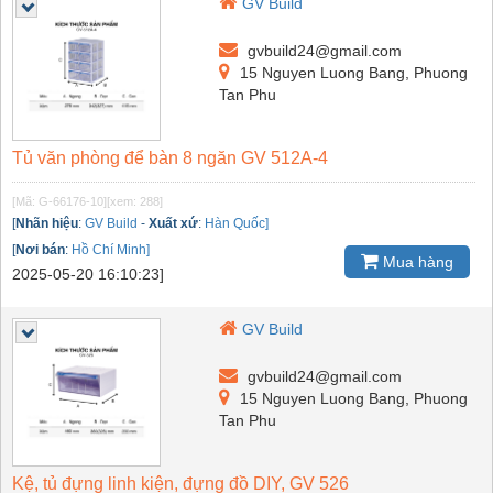
GV Build
gvbuild24@gmail.com
15 Nguyen Luong Bang, Phuong
Tan Phu
Tủ văn phòng để bàn 8 ngăn GV 512A-4
[Mã: G-66176-10]
[xem: 288]
[
Nhãn hiệu
:
GV Build
-
Xuất xứ
:
Hàn Quốc]
[
Nơi bán
:
Hồ Chí Minh]
Mua hàng
2025-05-20 16:10:23]
GV Build
gvbuild24@gmail.com
15 Nguyen Luong Bang, Phuong
Tan Phu
Kệ, tủ đựng linh kiện, đựng đồ DIY, GV 526