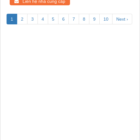
Liên hệ nhà cung cấp
1
2
3
4
5
6
7
8
9
10
Next ›