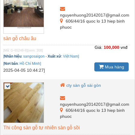
nguyenhuong20142017@gmail.com
606/44/16 quoc lo 13 hiep binh
phuoc
sàn gỗ châu âu
Giá:
100,000
vnđ
[Mã: G-65248-8]
[xem: 308]
[
Nhãn hiệu
:
sangosaigon
-
Xuất xứ
:
Việt Nam]
[
Nơi bán
:
Hồ Chí Minh]
Mua hàng
2025-04-05 10:44:27]
cty sàn gỗ sài gòn
nguyenhuong20142017@gmail.com
606/44/16 quoc lo 13 hiep binh
phuoc
Thi công sàn gỗ tự nhiên sàn gỗ sồi