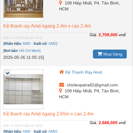
108 Hiệp Nhất, P4, Tân Bình,
HCM
Kệ thanh ray Amd ngang 2.4m x cao 2.4m
Giá:
2,709,000
vnđ
[Mã: G-66232-9]
[xem: 554]
[
Nhãn hiệu
:
AMD
-
Xuất xứ
:
AMD]
[
Nơi bán
:
Hồ Chí Minh]
Mua hàng
2025-05-26 11:05:15]
Kệ Thanh Ray Amd
chicleopatra82@gmail.com
108 Hiệp Nhất, P4, Tân Bình,
HCM
Kệ thanh ray Amd ngang 2.65m x cao 2.4m
Giá:
2,666,000
vnđ
[Mã: G-66232-8]
[xem: 403]
[
Nhãn hiệu
:
AMD
-
Xuất xứ
:
AMD]