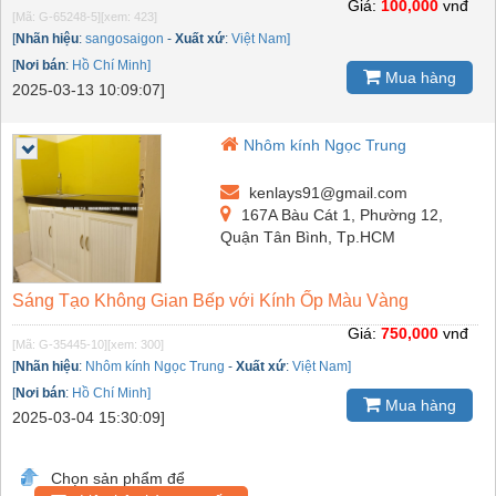
Giá:
100,000
vnđ
[Mã: G-65248-5]
[xem: 423]
[
Nhãn hiệu
:
sangosaigon
-
Xuất xứ
:
Việt Nam]
[
Nơi bán
:
Hồ Chí Minh]
Mua hàng
2025-03-13 10:09:07]
Nhôm kính Ngọc Trung
kenlays91@gmail.com
167A Bàu Cát 1, Phường 12,
Quận Tân Bình, Tp.HCM
Sáng Tạo Không Gian Bếp với Kính Ốp Màu Vàng
Giá:
750,000
vnđ
[Mã: G-35445-10]
[xem: 300]
[
Nhãn hiệu
:
Nhôm kính Ngọc Trung
-
Xuất xứ
:
Việt Nam]
[
Nơi bán
:
Hồ Chí Minh]
Mua hàng
2025-03-04 15:30:09]
Chọn sản phẩm để