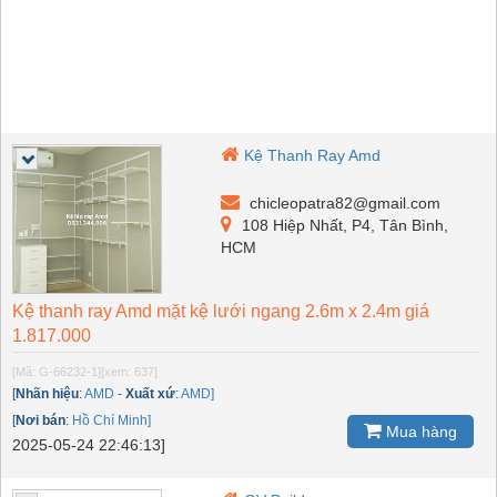
Kệ Thanh Ray Amd
chicleopatra82@gmail.com
108 Hiệp Nhất, P4, Tân Bình,
HCM
Kệ thanh ray Amd mặt kệ lưới ngang 2.6m x 2.4m giá
1.817.000
[Mã: G-66232-1]
[xem: 637]
[
Nhãn hiệu
:
AMD
-
Xuất xứ
:
AMD]
[
Nơi bán
:
Hồ Chí Minh]
Mua hàng
2025-05-24 22:46:13]