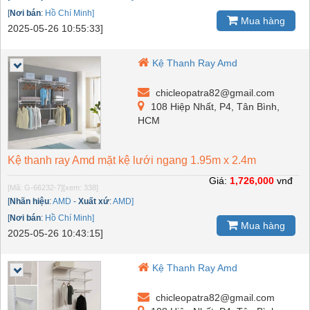
[
Nơi bán
:
Hồ Chí Minh]
Mua hàng
2025-05-26 10:55:33]
Kệ Thanh Ray Amd
chicleopatra82@gmail.com
108 Hiệp Nhất, P4, Tân Bình,
HCM
Kệ thanh ray Amd mặt kệ lưới ngang 1.95m x 2.4m
Giá:
1,726,000
vnđ
[Mã: G-66232-7]
[xem: 338]
[
Nhãn hiệu
:
AMD
-
Xuất xứ
:
AMD]
[
Nơi bán
:
Hồ Chí Minh]
Mua hàng
2025-05-26 10:43:15]
Kệ Thanh Ray Amd
chicleopatra82@gmail.com