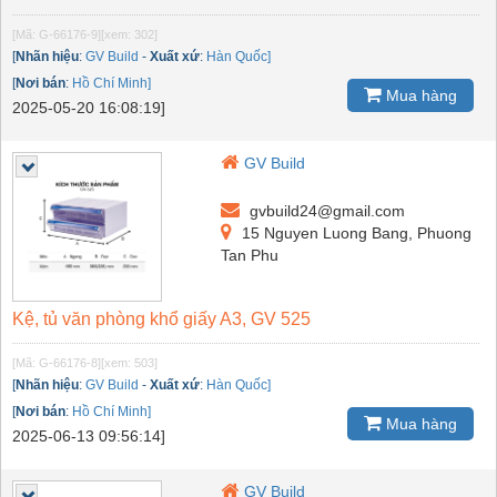
[Mã: G-66176-9]
[xem: 302]
[
Nhãn hiệu
:
GV Build
-
Xuất xứ
:
Hàn Quốc]
[
Nơi bán
:
Hồ Chí Minh]
Mua hàng
2025-05-20 16:08:19]
GV Build
gvbuild24@gmail.com
15 Nguyen Luong Bang, Phuong
Tan Phu
Kệ, tủ văn phòng khổ giấy A3, GV 525
[Mã: G-66176-8]
[xem: 503]
[
Nhãn hiệu
:
GV Build
-
Xuất xứ
:
Hàn Quốc]
[
Nơi bán
:
Hồ Chí Minh]
Mua hàng
2025-06-13 09:56:14]
GV Build