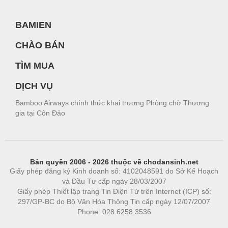
BAMIEN
CHÀO BÁN
TÌM MUA
DỊCH VỤ
Bamboo Airways chính thức khai trương Phòng chờ Thương
gia tại Côn Đảo
Bản quyền 2006 - 2026 thuộc về chodansinh.net
Giấy phép đăng ký Kinh doanh số: 4102048591 do Sở Kế Hoạch
và Đầu Tư cấp ngày 28/03/2007
Giấy phép Thiết lập trang Tin Điện Tử trên Internet (ICP) số:
297/GP-BC do Bộ Văn Hóa Thông Tin cấp ngày 12/07/2007
Phone: 028.6258.3536
Phòng trọ
|
https://bdsgroup.vn
https://kqxs123.com