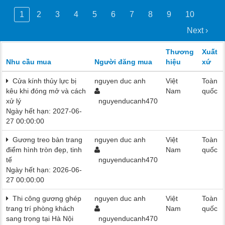
1
2
3
4
5
6
7
8
9
10
Next ›
Thương
Xuất
Nhu cầu mua
Người đăng mua
hiệu
xứ
Cửa kính thủy lực bị
nguyen duc anh
Việt
Toàn
kêu khi đóng mở và cách
Nam
quốc
xử lý
nguyenducanh470
Ngày hết hạn: 2027-06-
27 00:00:00
Gương treo bàn trang
nguyen duc anh
Việt
Toàn
điểm hình tròn đẹp, tinh
Nam
quốc
tế
nguyenducanh470
Ngày hết hạn: 2026-06-
27 00:00:00
Thi công gương ghép
nguyen duc anh
Việt
Toàn
trang trí phòng khách
Nam
quốc
sang trọng tại Hà Nội
nguyenducanh470